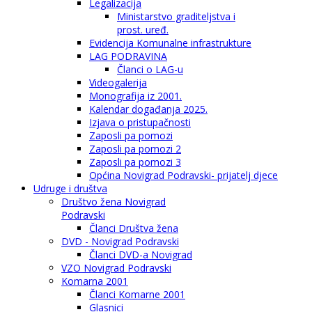
Legalizacija
Ministarstvo graditeljstva i
prost. uređ.
Evidencija Komunalne infrastrukture
LAG PODRAVINA
Članci o LAG-u
Videogalerija
Monografija iz 2001.
Kalendar događanja 2025.
Izjava o pristupačnosti
Zaposli pa pomozi
Zaposli pa pomozi 2
Zaposli pa pomozi 3
Općina Novigrad Podravski- prijatelj djece
Udruge i društva
Društvo žena Novigrad
Podravski
Članci Društva žena
DVD - Novigrad Podravski
Članci DVD-a Novigrad
VZO Novigrad Podravski
Komarna 2001
Članci Komarne 2001
Glasnici