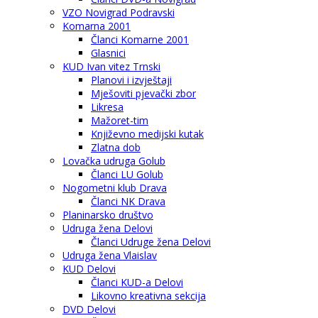
VZO Novigrad Podravski
Komarna 2001
Članci Komarne 2001
Glasnici
KUD Ivan vitez Trnski
Planovi i izvještaji
Mješoviti pjevački zbor
Likresa
Mažoret-tim
Književno medijski kutak
Zlatna dob
Lovačka udruga Golub
Članci LU Golub
Nogometni klub Drava
Članci NK Drava
Planinarsko društvo
Udruga žena Delovi
Članci Udruge žena Delovi
Udruga žena Vlaislav
KUD Delovi
Članci KUD-a Delovi
Likovno kreativna sekcija
DVD Delovi