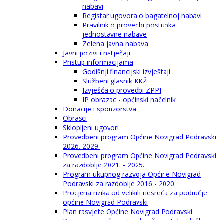
nabavi
Registar ugovora o bagatelnoj nabavi
Pravilnik o provedbi postupka
jednostavne nabave
Zelena javna nabava
Javni pozivi i natječaji
Pristup informacijama
Godišnji financijski izvještaji
Službeni glasnik KKŽ
Izvješća o provedbi ZPPI
IP obrazac - općinski načelnik
Donacije i sponzorstva
Obrasci
Sklopljeni ugovori
Provedbeni program Općine Novigrad Podravski
2026.-2029.
Provedbeni program Općine Novigrad Podravski
za razdoblje 2021. - 2025.
Program ukupnog razvoja Općine Novigrad
Podravski za razdoblje 2016 - 2020.
Procjena rizika od velikih nesreća za područje
općine Novigrad Podravski
Plan rasvjete Općine Novigrad Podravski