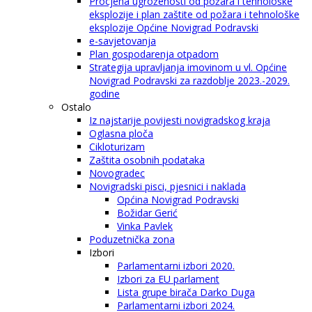
Procjena ugroženosti od požara i tehnološke
eksplozije i plan zaštite od požara i tehnološke
eksplozije Općine Novigrad Podravski
e-savjetovanja
Plan gospodarenja otpadom
Strategija upravljanja imovinom u vl. Općine
Novigrad Podravski za razdoblje 2023.-2029.
godine
Ostalo
Iz najstarije povijesti novigradskog kraja
Oglasna ploča
Cikloturizam
Zaštita osobnih podataka
Novogradec
Novigradski pisci, pjesnici i naklada
Općina Novigrad Podravski
Božidar Gerić
Vinka Pavlek
Poduzetnička zona
Izbori
Parlamentarni izbori 2020.
Izbori za EU parlament
Lista grupe birača Darko Duga
Parlamentarni izbori 2024.