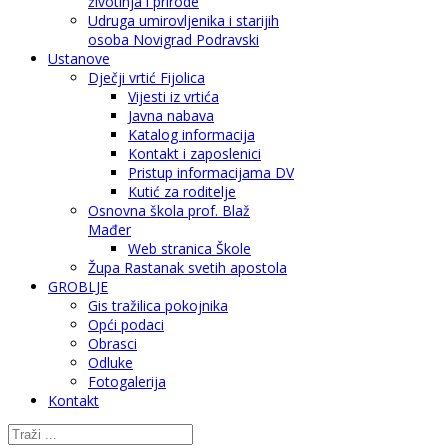
životinja i prirode
Udruga umirovljenika i starijih
osoba Novigrad Podravski
Ustanove
Dječji vrtić Fijolica
Vijesti iz vrtića
Javna nabava
Katalog informacija
Kontakt i zaposlenici
Pristup informacijama DV
Kutić za roditelje
Osnovna škola prof. Blaž
Mađer
Web stranica Škole
Župa Rastanak svetih apostola
GROBLJE
Gis tražilica pokojnika
Opći podaci
Obrasci
Odluke
Fotogalerija
Kontakt