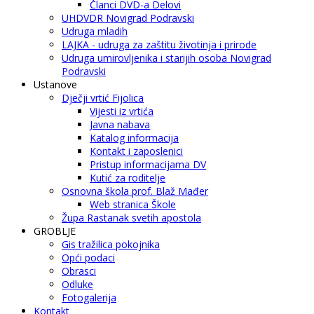
Članci DVD-a Delovi
UHDVDR Novigrad Podravski
Udruga mladih
LAJKA - udruga za zaštitu životinja i prirode
Udruga umirovljenika i starijih osoba Novigrad
Podravski
Ustanove
Dječji vrtić Fijolica
Vijesti iz vrtića
Javna nabava
Katalog informacija
Kontakt i zaposlenici
Pristup informacijama DV
Kutić za roditelje
Osnovna škola prof. Blaž Mađer
Web stranica Škole
Župa Rastanak svetih apostola
GROBLJE
Gis tražilica pokojnika
Opći podaci
Obrasci
Odluke
Fotogalerija
Kontakt