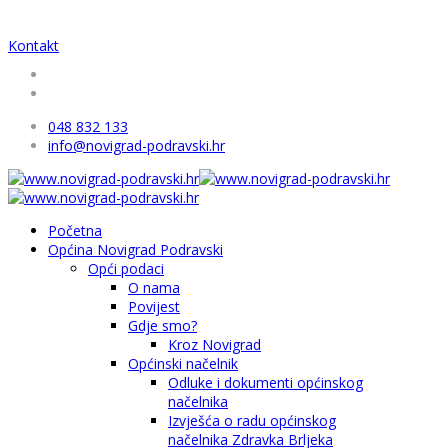
Kontakt
048 832 133
info@novigrad-podravski.hr
Početna
Općina Novigrad Podravski
Opći podaci
O nama
Povijest
Gdje smo?
Kroz Novigrad
Općinski načelnik
Odluke i dokumenti općinskog
načelnika
Izvješća o radu općinskog
načelnika Zdravka Brljeka