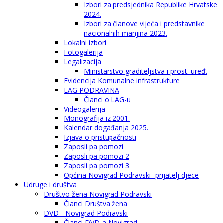
Izbori za predsjednika Republike Hrvatske
2024.
Izbori za članove vijeća i predstavnike
nacionalnih manjina 2023.
Lokalni izbori
Fotogalerija
Legalizacija
Ministarstvo graditeljstva i prost. uređ.
Evidencija Komunalne infrastrukture
LAG PODRAVINA
Članci o LAG-u
Videogalerija
Monografija iz 2001.
Kalendar događanja 2025.
Izjava o pristupačnosti
Zaposli pa pomozi
Zaposli pa pomozi 2
Zaposli pa pomozi 3
Općina Novigrad Podravski- prijatelj djece
Udruge i društva
Društvo žena Novigrad Podravski
Članci Društva žena
DVD - Novigrad Podravski
Članci DVD-a Novigrad