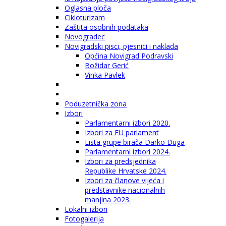
Oglasna ploča
Cikloturizam
Zaštita osobnih podataka
Novogradec
Novigradski pisci, pjesnici i naklada
Općina Novigrad Podravski
Božidar Gerić
Vinka Pavlek
Poduzetnička zona
Izbori
Parlamentarni izbori 2020.
Izbori za EU parlament
Lista grupe birača Darko Duga
Parlamentarni izbori 2024.
Izbori za predsjednika
Republike Hrvatske 2024.
Izbori za članove vijeća i
predstavnike nacionalnih
manjina 2023.
Lokalni izbori
Fotogalerija