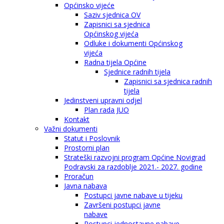
Općinsko vijeće
Saziv sjednica OV
Zapisnici sa sjednica
Općinskog vijeća
Odluke i dokumenti Općinskog
vijeća
Radna tijela Općine
Sjednice radnih tijela
Zapisnici sa sjednica radnih
tijela
Jedinstveni upravni odjel
Plan rada JUO
Kontakt
Važni dokumenti
Statut i Poslovnik
Prostorni plan
Strateški razvojni program Općine Novigrad
Podravski za razdoblje 2021.- 2027. godine
Proračun
Javna nabava
Postupci javne nabave u tijeku
Završeni postupci javne
nabave
Postupci jednostavne nabave