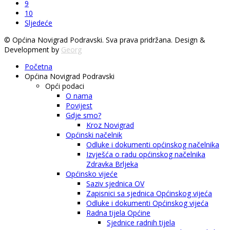
9
10
Sljedeće
© Općina Novigrad Podravski. Sva prava pridržana. Design &
Development by
Georg
Početna
Općina Novigrad Podravski
Opći podaci
O nama
Povijest
Gdje smo?
Kroz Novigrad
Općinski načelnik
Odluke i dokumenti općinskog načelnika
Izvješća o radu općinskog načelnika
Zdravka Brljeka
Općinsko vijeće
Saziv sjednica OV
Zapisnici sa sjednica Općinskog vijeća
Odluke i dokumenti Općinskog vijeća
Radna tijela Općine
Sjednice radnih tijela