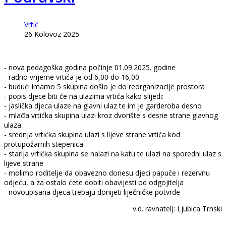
Vrtić
26 Kolovoz 2025
- nova pedagoška godina počinje 01.09.2025. godine
- radno vrijeme vrtića je od 6,00 do 16,00
- budući imamo 5 skupina došlo je do reorganizacije prostora
- popis djece biti će na ulazima vrtića kako slijedi:
- jaslička djeca ulaze na glavni ulaz te im je garderoba desno
- mlađa vrtićka skupina ulazi kroz dvorište s desne strane glavnog
ulaza
- srednja vrtićka skupina ulazi s lijeve strane vrtića kod
protupožarnih stepenica
- starija vrtićka skupina se nalazi na katu te ulazi na sporedni ulaz s
lijeve strane
- molimo roditelje da obavezno donesu djeci papuče i rezervnu
odjeću, a za ostalo ćete dobiti obavijesti od odgojitelja
- novoupisana djeca trebaju donijeti liječničke potvrde
v.d. ravnatelj: Ljubica Trnski