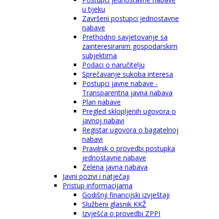
u tijeku
Završeni postupci jednostavne
nabave
Prethodno savjetovanje sa
zainteresiranim gospodarskim
subjektima
Podaci o naručitelju
Sprečavanje sukoba interesa
Postupci javne nabave -
Transparentna javna nabava
Plan nabave
Pregled sklopljenih ugovora o
javnoj nabavi
Registar ugovora o bagatelnoj
nabavi
Pravilnik o provedbi postupka
jednostavne nabave
Zelena javna nabava
Javni pozivi i natječaji
Pristup informacijama
Godišnji financijski izvještaji
Službeni glasnik KKŽ
Izvješća o provedbi ZPPI