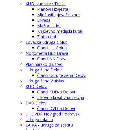
KUD Ivan vitez Trnski
Planovi i izvještaji
Mješoviti pjevački zbor
Likresa
Mažoret-tim
Književno medijski kutak
Zlatna dob
Lovačka udruga Golub
Članci LU Golub
Nogometni klub Drava
Članci NK Drava
Planinarsko društvo
Udruga žena Delovi
Članci Udruge žena Delovi
Udruga žena Vlaislav
KUD Delovi
Članci KUD-a Delovi
Likovno kreativna sekcija
DVD Delovi
Članci DVD-a Delovi
UHDVDR Novigrad Podravski
Udruga mladih
LAJKA - udruga za zaštitu