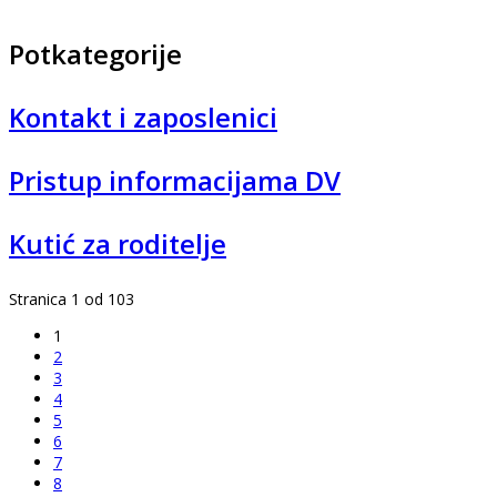
Potkategorije
Kontakt i zaposlenici
Pristup informacijama DV
Kutić za roditelje
Stranica 1 od 103
1
2
3
4
5
6
7
8