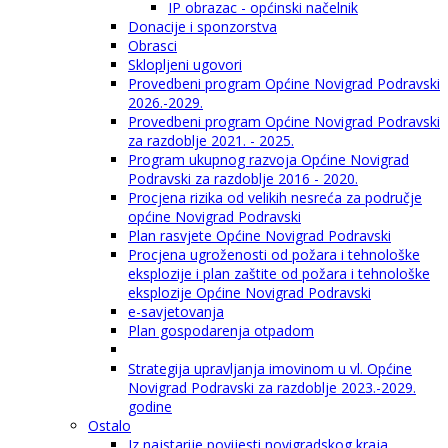
IP obrazac - općinski načelnik
Donacije i sponzorstva
Obrasci
Sklopljeni ugovori
Provedbeni program Općine Novigrad Podravski
2026.-2029.
Provedbeni program Općine Novigrad Podravski
za razdoblje 2021. - 2025.
Program ukupnog razvoja Općine Novigrad
Podravski za razdoblje 2016 - 2020.
Procjena rizika od velikih nesreća za područje
općine Novigrad Podravski
Plan rasvjete Općine Novigrad Podravski
Procjena ugroženosti od požara i tehnološke
eksplozije i plan zaštite od požara i tehnološke
eksplozije Općine Novigrad Podravski
e-savjetovanja
Plan gospodarenja otpadom
Strategija upravljanja imovinom u vl. Općine
Novigrad Podravski za razdoblje 2023.-2029.
godine
Ostalo
Iz najstarije povijesti novigradskog kraja