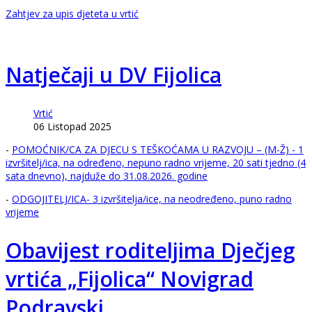
Zahtjev za upis djeteta u vrtić
Natječaji u DV Fijolica
Vrtić
06 Listopad 2025
-
POMOĆNIK/CA ZA DJECU S TEŠKOĆAMA U RAZVOJU – (M-Ž) - 1
izvršitelj/ica, na određeno, nepuno radno vrijeme, 20 sati tjedno (4
sata dnevno), najduže do 31.08.2026. godine
-
ODGOJITELJ/ICA- 3 izvršitelja/ice, na neodređeno, puno radno
vrijeme
Obavijest roditeljima Dječjeg
vrtića „Fijolica“ Novigrad
Podravski