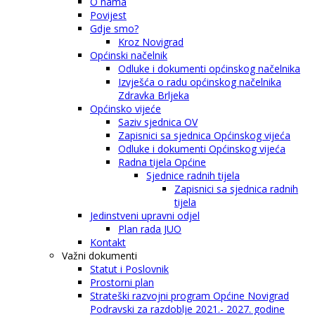
O nama
Povijest
Gdje smo?
Kroz Novigrad
Općinski načelnik
Odluke i dokumenti općinskog načelnika
Izvješća o radu općinskog načelnika
Zdravka Brljeka
Općinsko vijeće
Saziv sjednica OV
Zapisnici sa sjednica Općinskog vijeća
Odluke i dokumenti Općinskog vijeća
Radna tijela Općine
Sjednice radnih tijela
Zapisnici sa sjednica radnih
tijela
Jedinstveni upravni odjel
Plan rada JUO
Kontakt
Važni dokumenti
Statut i Poslovnik
Prostorni plan
Strateški razvojni program Općine Novigrad
Podravski za razdoblje 2021.- 2027. godine