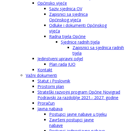
Općinsko vijeće
Saziv sjednica OV
Zapisnici sa sjednica
Općinskog vijeća
Odluke i dokumenti Općinskog
vijeća
Radna tijela Općine
Sjednice radnih tijela
Zapisnici sa sjednica radnih
tijela
Jedinstveni upravni odjel
Plan rada JUO
Kontakt
Važni dokumenti
Statut i Poslovnik
Prostorni plan
Strateški razvojni program Općine Novigrad
Podravski za razdoblje 2021.- 2027. godine
Proračun
Javna nabava
Postupci javne nabave u tijeku
Završeni postupci javne
nabave
Postupci jednostavne nabave