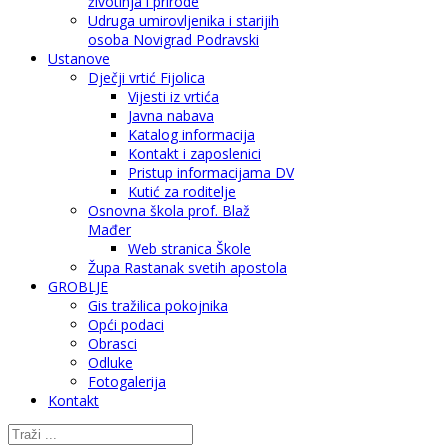
životinja i prirode
Udruga umirovljenika i starijih
osoba Novigrad Podravski
Ustanove
Dječji vrtić Fijolica
Vijesti iz vrtića
Javna nabava
Katalog informacija
Kontakt i zaposlenici
Pristup informacijama DV
Kutić za roditelje
Osnovna škola prof. Blaž
Mađer
Web stranica Škole
Župa Rastanak svetih apostola
GROBLJE
Gis tražilica pokojnika
Opći podaci
Obrasci
Odluke
Fotogalerija
Kontakt