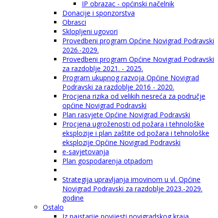
IP obrazac - općinski načelnik
Donacije i sponzorstva
Obrasci
Sklopljeni ugovori
Provedbeni program Općine Novigrad Podravski
2026.-2029.
Provedbeni program Općine Novigrad Podravski
za razdoblje 2021. - 2025.
Program ukupnog razvoja Općine Novigrad
Podravski za razdoblje 2016 - 2020.
Procjena rizika od velikih nesreća za područje
općine Novigrad Podravski
Plan rasvjete Općine Novigrad Podravski
Procjena ugroženosti od požara i tehnološke
eksplozije i plan zaštite od požara i tehnološke
eksplozije Općine Novigrad Podravski
e-savjetovanja
Plan gospodarenja otpadom
Strategija upravljanja imovinom u vl. Općine
Novigrad Podravski za razdoblje 2023.-2029.
godine
Ostalo
Iz najstarije povijesti novigradskog kraja