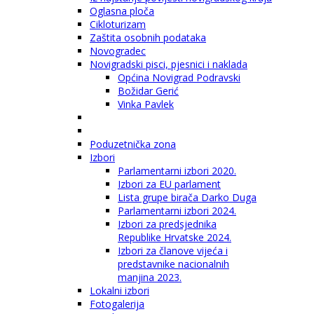
Oglasna ploča
Cikloturizam
Zaštita osobnih podataka
Novogradec
Novigradski pisci, pjesnici i naklada
Općina Novigrad Podravski
Božidar Gerić
Vinka Pavlek
Poduzetnička zona
Izbori
Parlamentarni izbori 2020.
Izbori za EU parlament
Lista grupe birača Darko Duga
Parlamentarni izbori 2024.
Izbori za predsjednika
Republike Hrvatske 2024.
Izbori za članove vijeća i
predstavnike nacionalnih
manjina 2023.
Lokalni izbori
Fotogalerija