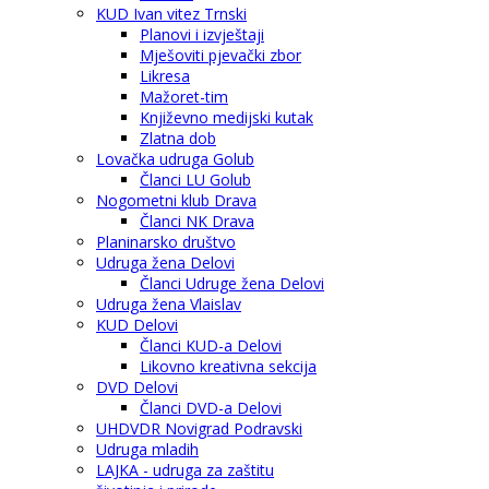
KUD Ivan vitez Trnski
Planovi i izvještaji
Mješoviti pjevački zbor
Likresa
Mažoret-tim
Književno medijski kutak
Zlatna dob
Lovačka udruga Golub
Članci LU Golub
Nogometni klub Drava
Članci NK Drava
Planinarsko društvo
Udruga žena Delovi
Članci Udruge žena Delovi
Udruga žena Vlaislav
KUD Delovi
Članci KUD-a Delovi
Likovno kreativna sekcija
DVD Delovi
Članci DVD-a Delovi
UHDVDR Novigrad Podravski
Udruga mladih
LAJKA - udruga za zaštitu