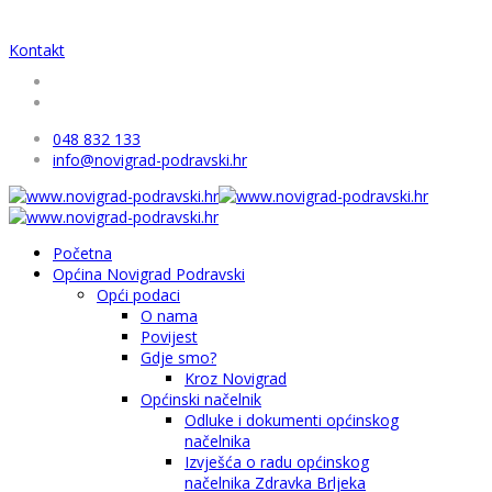
Kontakt
048 832 133
info@novigrad-podravski.hr
Početna
Općina Novigrad Podravski
Opći podaci
O nama
Povijest
Gdje smo?
Kroz Novigrad
Općinski načelnik
Odluke i dokumenti općinskog
načelnika
Izvješća o radu općinskog
načelnika Zdravka Brljeka