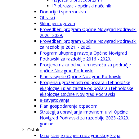
IP obrazac - općinski načelnik
Donacije i sponzorstva
Obrasci
Sklopljeni ugovori
Provedbeni program Općine Novigrad Podravski
2026.-2029.
Provedbeni program Općine Novigrad Podravski
za razdoblje 2021. - 2025.
Program ukupnog razvoja Općine Novigrad
Podravski za razdoblje 2016 - 2020.
Procjena rizika od velikih nesreća za područje
općine Novigrad Podravski
Plan rasvjete Općine Novigrad Podravski
Procjena ugroženosti od požara i tehnološke
eksplozije i plan zaštite od požara i tehnološke
eksplozije Općine Novigrad Podravski
e-savjetovanja
Plan gospodarenja otpadom
Strategija upravljanja imovinom u vl. Općine
Novigrad Podravski za razdoblje 2023.-2029.
godine
Ostalo
Iz najstarije povijesti novigradskog kraja