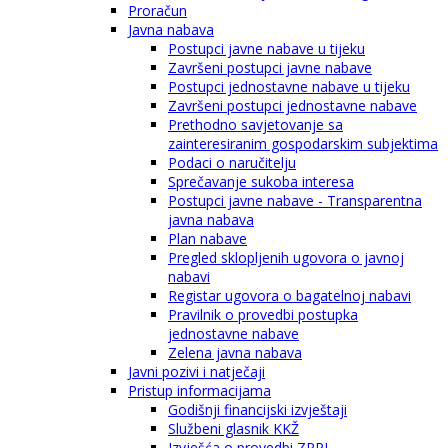
Proračun
Javna nabava
Postupci javne nabave u tijeku
Završeni postupci javne nabave
Postupci jednostavne nabave u tijeku
Završeni postupci jednostavne nabave
Prethodno savjetovanje sa
zainteresiranim gospodarskim subjektima
Podaci o naručitelju
Sprečavanje sukoba interesa
Postupci javne nabave - Transparentna
javna nabava
Plan nabave
Pregled sklopljenih ugovora o javnoj
nabavi
Registar ugovora o bagatelnoj nabavi
Pravilnik o provedbi postupka
jednostavne nabave
Zelena javna nabava
Javni pozivi i natječaji
Pristup informacijama
Godišnji financijski izvještaji
Službeni glasnik KKŽ
Izvješća o provedbi ZPPI