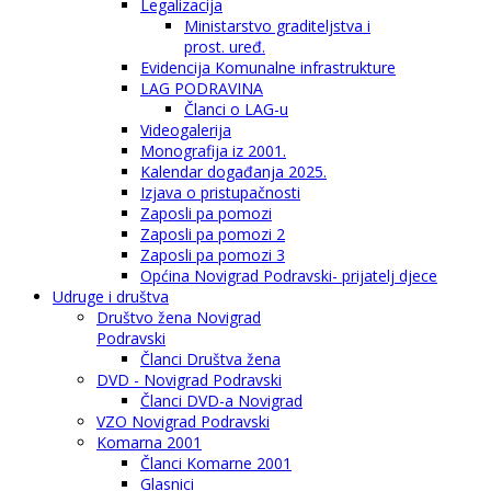
Legalizacija
Ministarstvo graditeljstva i
prost. uređ.
Evidencija Komunalne infrastrukture
LAG PODRAVINA
Članci o LAG-u
Videogalerija
Monografija iz 2001.
Kalendar događanja 2025.
Izjava o pristupačnosti
Zaposli pa pomozi
Zaposli pa pomozi 2
Zaposli pa pomozi 3
Općina Novigrad Podravski- prijatelj djece
Udruge i društva
Društvo žena Novigrad
Podravski
Članci Društva žena
DVD - Novigrad Podravski
Članci DVD-a Novigrad
VZO Novigrad Podravski
Komarna 2001
Članci Komarne 2001
Glasnici