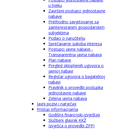
u tijeku
Završeni postupci jednostavne
nabave
Prethodno savjetovanje sa
zainteresiranim gospodarskim
subjektima
Podaci o naručitelju
Sprečavanje sukoba interesa
Postupci javne nabave -
Transparentna javna nabava
Plan nabave
Pregled sklopljenih ugovora o
javnoj nabavi
Registar ugovora o bagatelnoj
nabavi
Pravilnik o provedbi postupka
jednostavne nabave
Zelena javna nabava
Javni pozivi i natječaji
Pristup informacijama
Godišnji financijski izvještaji
Službeni glasnik KKŽ
Izvješća o provedbi ZPPI