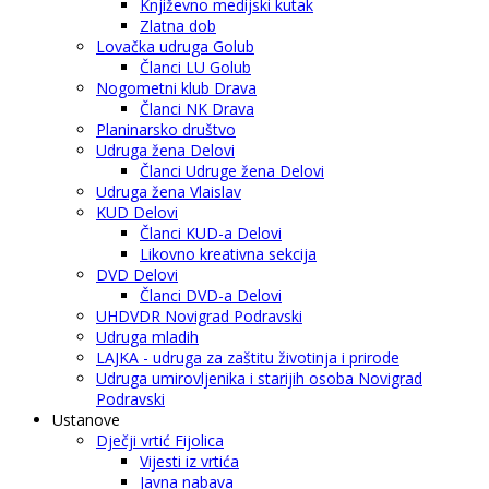
Književno medijski kutak
Zlatna dob
Lovačka udruga Golub
Članci LU Golub
Nogometni klub Drava
Članci NK Drava
Planinarsko društvo
Udruga žena Delovi
Članci Udruge žena Delovi
Udruga žena Vlaislav
KUD Delovi
Članci KUD-a Delovi
Likovno kreativna sekcija
DVD Delovi
Članci DVD-a Delovi
UHDVDR Novigrad Podravski
Udruga mladih
LAJKA - udruga za zaštitu životinja i prirode
Udruga umirovljenika i starijih osoba Novigrad
Podravski
Ustanove
Dječji vrtić Fijolica
Vijesti iz vrtića
Javna nabava