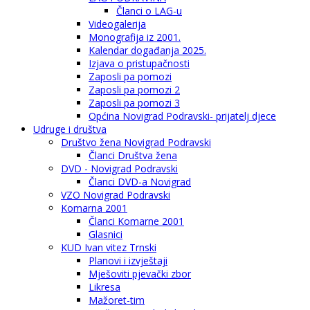
Članci o LAG-u
Videogalerija
Monografija iz 2001.
Kalendar događanja 2025.
Izjava o pristupačnosti
Zaposli pa pomozi
Zaposli pa pomozi 2
Zaposli pa pomozi 3
Općina Novigrad Podravski- prijatelj djece
Udruge i društva
Društvo žena Novigrad Podravski
Članci Društva žena
DVD - Novigrad Podravski
Članci DVD-a Novigrad
VZO Novigrad Podravski
Komarna 2001
Članci Komarne 2001
Glasnici
KUD Ivan vitez Trnski
Planovi i izvještaji
Mješoviti pjevački zbor
Likresa
Mažoret-tim