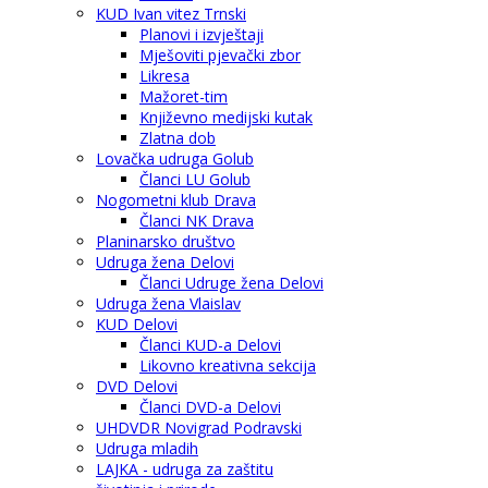
KUD Ivan vitez Trnski
Planovi i izvještaji
Mješoviti pjevački zbor
Likresa
Mažoret-tim
Književno medijski kutak
Zlatna dob
Lovačka udruga Golub
Članci LU Golub
Nogometni klub Drava
Članci NK Drava
Planinarsko društvo
Udruga žena Delovi
Članci Udruge žena Delovi
Udruga žena Vlaislav
KUD Delovi
Članci KUD-a Delovi
Likovno kreativna sekcija
DVD Delovi
Članci DVD-a Delovi
UHDVDR Novigrad Podravski
Udruga mladih
LAJKA - udruga za zaštitu