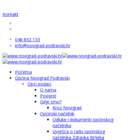
Kontakt
048 832 133
info@novigrad-podravski.hr
Početna
Općina Novigrad Podravski
Opći podaci
O nama
Povijest
Gdje smo?
Kroz Novigrad
Općinski načelnik
Odluke i dokumenti općinskog
načelnika
Izvješća o radu općinskog
načelnika Zdravka Brljeka