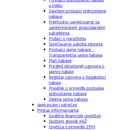
u tijeku
Završeni postupci jednostavne
nabave
Prethodno savjetovanje sa
zainteresiranim gospodarskim
subjektima
Podaci o naručitelju
Sprečavanje sukoba interesa
Postupci javne nabave -
Transparentna javna nabava
Plan nabave
Pregled sklopljenih ugovora o
javnoj nabavi
Registar ugovora o bagatelnoj
nabavi
Pravilnik o provedbi postupka
jednostavne nabave
Zelena javna nabava
Javni pozivi i natječaji
Pristup informacijama
Godišnji financijski izvještaji
Službeni glasnik KKŽ
Izvješća o provedbi ZPPI