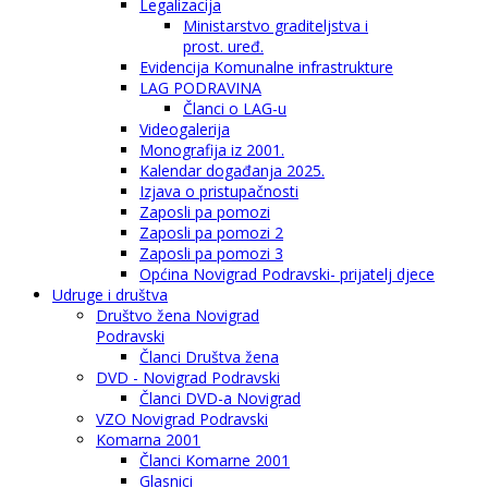
Legalizacija
Ministarstvo graditeljstva i
prost. uređ.
Evidencija Komunalne infrastrukture
LAG PODRAVINA
Članci o LAG-u
Videogalerija
Monografija iz 2001.
Kalendar događanja 2025.
Izjava o pristupačnosti
Zaposli pa pomozi
Zaposli pa pomozi 2
Zaposli pa pomozi 3
Općina Novigrad Podravski- prijatelj djece
Udruge i društva
Društvo žena Novigrad
Podravski
Članci Društva žena
DVD - Novigrad Podravski
Članci DVD-a Novigrad
VZO Novigrad Podravski
Komarna 2001
Članci Komarne 2001
Glasnici