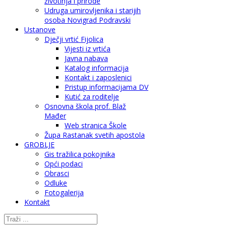
životinja i prirode
Udruga umirovljenika i starijih
osoba Novigrad Podravski
Ustanove
Dječji vrtić Fijolica
Vijesti iz vrtića
Javna nabava
Katalog informacija
Kontakt i zaposlenici
Pristup informacijama DV
Kutić za roditelje
Osnovna škola prof. Blaž
Mađer
Web stranica Škole
Župa Rastanak svetih apostola
GROBLJE
Gis tražilica pokojnika
Opći podaci
Obrasci
Odluke
Fotogalerija
Kontakt