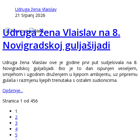
Udruga žena Vlaislav
21 Srpanj 2026
Udruga žena Vlaislav na 8.
Novigradskoj guljašijadi
Udruga žena Vlaislav ove je godine prvi put sudjelovala na 8.
Novigradskoj guljašijadi. Bio je to dan ispunjen veseljem,
smijehom i ugodnim druženjem u lijepom ambijentu, uz pripremu
gulaša i razmjenu lijepih trenutaka s ostalim sudionicima.
Opširnije...
Stranica 1 od 456
1
2
3
4
5