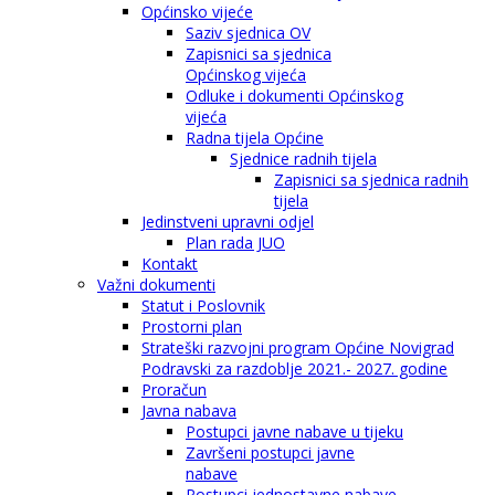
Općinsko vijeće
Saziv sjednica OV
Zapisnici sa sjednica
Općinskog vijeća
Odluke i dokumenti Općinskog
vijeća
Radna tijela Općine
Sjednice radnih tijela
Zapisnici sa sjednica radnih
tijela
Jedinstveni upravni odjel
Plan rada JUO
Kontakt
Važni dokumenti
Statut i Poslovnik
Prostorni plan
Strateški razvojni program Općine Novigrad
Podravski za razdoblje 2021.- 2027. godine
Proračun
Javna nabava
Postupci javne nabave u tijeku
Završeni postupci javne
nabave
Postupci jednostavne nabave