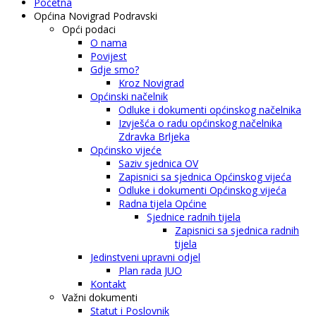
Početna
Općina Novigrad Podravski
Opći podaci
O nama
Povijest
Gdje smo?
Kroz Novigrad
Općinski načelnik
Odluke i dokumenti općinskog načelnika
Izvješća o radu općinskog načelnika
Zdravka Brljeka
Općinsko vijeće
Saziv sjednica OV
Zapisnici sa sjednica Općinskog vijeća
Odluke i dokumenti Općinskog vijeća
Radna tijela Općine
Sjednice radnih tijela
Zapisnici sa sjednica radnih
tijela
Jedinstveni upravni odjel
Plan rada JUO
Kontakt
Važni dokumenti
Statut i Poslovnik