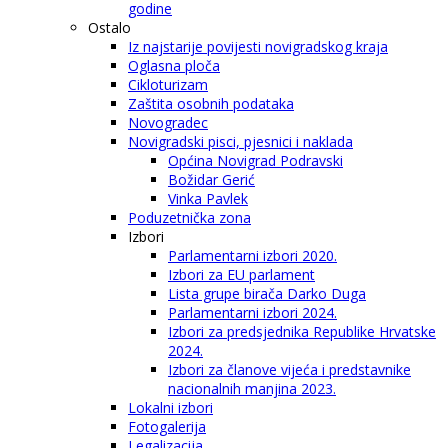
godine
Ostalo
Iz najstarije povijesti novigradskog kraja
Oglasna ploča
Cikloturizam
Zaštita osobnih podataka
Novogradec
Novigradski pisci, pjesnici i naklada
Općina Novigrad Podravski
Božidar Gerić
Vinka Pavlek
Poduzetnička zona
Izbori
Parlamentarni izbori 2020.
Izbori za EU parlament
Lista grupe birača Darko Duga
Parlamentarni izbori 2024.
Izbori za predsjednika Republike Hrvatske
2024.
Izbori za članove vijeća i predstavnike
nacionalnih manjina 2023.
Lokalni izbori
Fotogalerija
Legalizacija