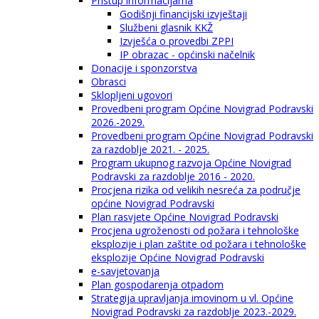
Pristup informacijama
Godišnji financijski izvještaji
Službeni glasnik KKŽ
Izvješća o provedbi ZPPI
IP obrazac - općinski načelnik
Donacije i sponzorstva
Obrasci
Sklopljeni ugovori
Provedbeni program Općine Novigrad Podravski
2026.-2029.
Provedbeni program Općine Novigrad Podravski
za razdoblje 2021. - 2025.
Program ukupnog razvoja Općine Novigrad
Podravski za razdoblje 2016 - 2020.
Procjena rizika od velikih nesreća za područje
općine Novigrad Podravski
Plan rasvjete Općine Novigrad Podravski
Procjena ugroženosti od požara i tehnološke
eksplozije i plan zaštite od požara i tehnološke
eksplozije Općine Novigrad Podravski
e-savjetovanja
Plan gospodarenja otpadom
Strategija upravljanja imovinom u vl. Općine
Novigrad Podravski za razdoblje 2023.-2029.