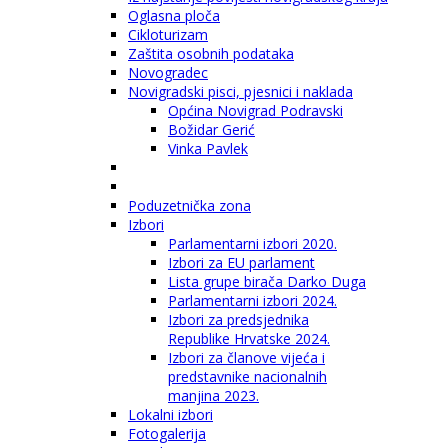
Oglasna ploča
Cikloturizam
Zaštita osobnih podataka
Novogradec
Novigradski pisci, pjesnici i naklada
Općina Novigrad Podravski
Božidar Gerić
Vinka Pavlek
Poduzetnička zona
Izbori
Parlamentarni izbori 2020.
Izbori za EU parlament
Lista grupe birača Darko Duga
Parlamentarni izbori 2024.
Izbori za predsjednika
Republike Hrvatske 2024.
Izbori za članove vijeća i
predstavnike nacionalnih
manjina 2023.
Lokalni izbori
Fotogalerija