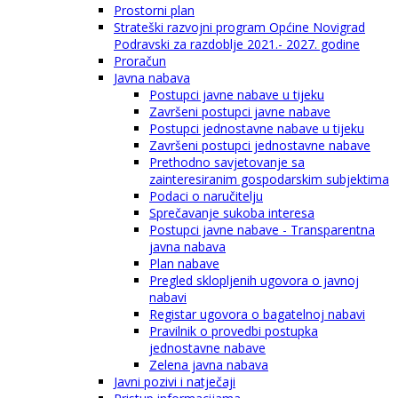
Prostorni plan
Strateški razvojni program Općine Novigrad
Podravski za razdoblje 2021.- 2027. godine
Proračun
Javna nabava
Postupci javne nabave u tijeku
Završeni postupci javne nabave
Postupci jednostavne nabave u tijeku
Završeni postupci jednostavne nabave
Prethodno savjetovanje sa
zainteresiranim gospodarskim subjektima
Podaci o naručitelju
Sprečavanje sukoba interesa
Postupci javne nabave - Transparentna
javna nabava
Plan nabave
Pregled sklopljenih ugovora o javnoj
nabavi
Registar ugovora o bagatelnoj nabavi
Pravilnik o provedbi postupka
jednostavne nabave
Zelena javna nabava
Javni pozivi i natječaji