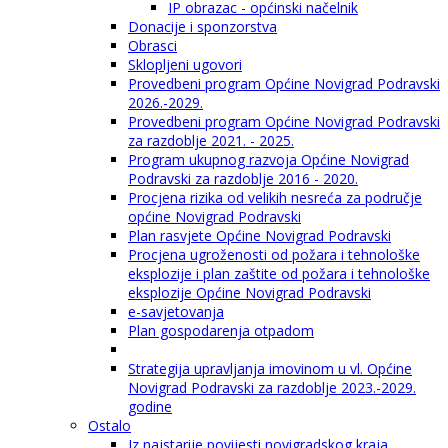
IP obrazac - općinski načelnik
Donacije i sponzorstva
Obrasci
Sklopljeni ugovori
Provedbeni program Općine Novigrad Podravski
2026.-2029.
Provedbeni program Općine Novigrad Podravski
za razdoblje 2021. - 2025.
Program ukupnog razvoja Općine Novigrad
Podravski za razdoblje 2016 - 2020.
Procjena rizika od velikih nesreća za područje
općine Novigrad Podravski
Plan rasvjete Općine Novigrad Podravski
Procjena ugroženosti od požara i tehnološke
eksplozije i plan zaštite od požara i tehnološke
eksplozije Općine Novigrad Podravski
e-savjetovanja
Plan gospodarenja otpadom
Strategija upravljanja imovinom u vl. Općine
Novigrad Podravski za razdoblje 2023.-2029.
godine
Ostalo
Iz najstarije povijesti novigradskog kraja