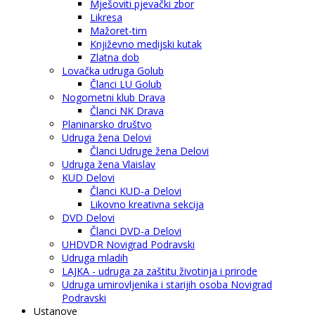
Mješoviti pjevački zbor
Likresa
Mažoret-tim
Književno medijski kutak
Zlatna dob
Lovačka udruga Golub
Članci LU Golub
Nogometni klub Drava
Članci NK Drava
Planinarsko društvo
Udruga žena Delovi
Članci Udruge žena Delovi
Udruga žena Vlaislav
KUD Delovi
Članci KUD-a Delovi
Likovno kreativna sekcija
DVD Delovi
Članci DVD-a Delovi
UHDVDR Novigrad Podravski
Udruga mladih
LAJKA - udruga za zaštitu životinja i prirode
Udruga umirovljenika i starijih osoba Novigrad
Podravski
Ustanove