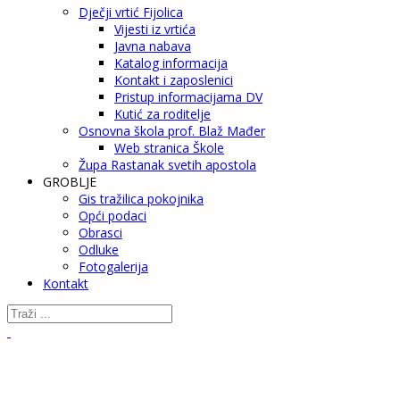
Dječji vrtić Fijolica
Vijesti iz vrtića
Javna nabava
Katalog informacija
Kontakt i zaposlenici
Pristup informacijama DV
Kutić za roditelje
Osnovna škola prof. Blaž Mađer
Web stranica Škole
Župa Rastanak svetih apostola
GROBLJE
Gis tražilica pokojnika
Opći podaci
Obrasci
Odluke
Fotogalerija
Kontakt