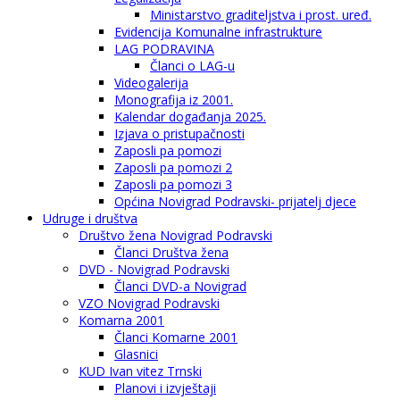
Ministarstvo graditeljstva i prost. uređ.
Evidencija Komunalne infrastrukture
LAG PODRAVINA
Članci o LAG-u
Videogalerija
Monografija iz 2001.
Kalendar događanja 2025.
Izjava o pristupačnosti
Zaposli pa pomozi
Zaposli pa pomozi 2
Zaposli pa pomozi 3
Općina Novigrad Podravski- prijatelj djece
Udruge i društva
Društvo žena Novigrad Podravski
Članci Društva žena
DVD - Novigrad Podravski
Članci DVD-a Novigrad
VZO Novigrad Podravski
Komarna 2001
Članci Komarne 2001
Glasnici
KUD Ivan vitez Trnski
Planovi i izvještaji