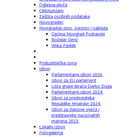
Oglasna ploča
Cikloturizam
Zaštita osobnih podataka
Novogradec
Novigradski pisci, pjesnici i naklada
Općina Novigrad Podravski
Božidar Gerić
Vinka Pavlek
Poduzetnička zona
Izbori
Parlamentarni izbori 2020.
Izbori za EU parlament
Lista grupe birača Darko Duga
Parlamentarni izbori 2024.
Izbori za predsjednika
Republike Hrvatske 2024.
Izbori za članove vijeća i
predstavnike nacionalnih
manjina 2023.
Lokalni izbori
Fotogalerija