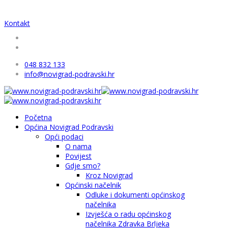
Kontakt
048 832 133
info@novigrad-podravski.hr
Početna
Općina Novigrad Podravski
Opći podaci
O nama
Povijest
Gdje smo?
Kroz Novigrad
Općinski načelnik
Odluke i dokumenti općinskog
načelnika
Izvješća o radu općinskog
načelnika Zdravka Brljeka