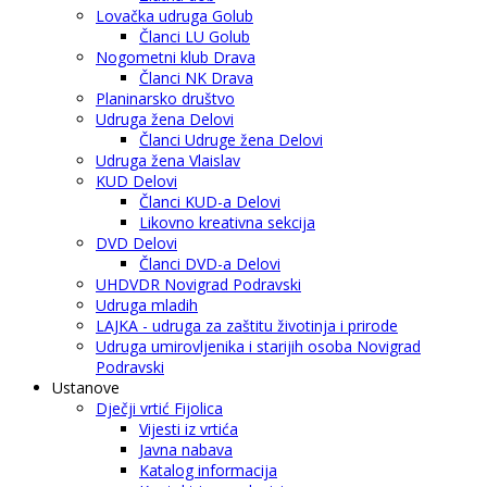
Lovačka udruga Golub
Članci LU Golub
Nogometni klub Drava
Članci NK Drava
Planinarsko društvo
Udruga žena Delovi
Članci Udruge žena Delovi
Udruga žena Vlaislav
KUD Delovi
Članci KUD-a Delovi
Likovno kreativna sekcija
DVD Delovi
Članci DVD-a Delovi
UHDVDR Novigrad Podravski
Udruga mladih
LAJKA - udruga za zaštitu životinja i prirode
Udruga umirovljenika i starijih osoba Novigrad
Podravski
Ustanove
Dječji vrtić Fijolica
Vijesti iz vrtića
Javna nabava
Katalog informacija