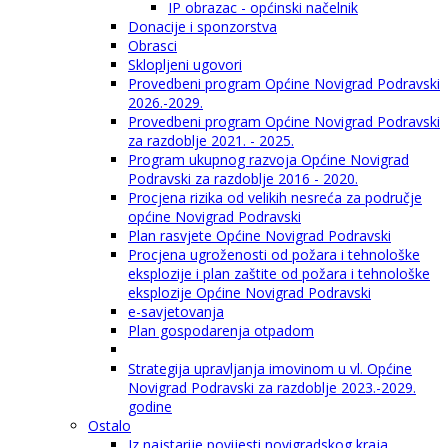
IP obrazac - općinski načelnik
Donacije i sponzorstva
Obrasci
Sklopljeni ugovori
Provedbeni program Općine Novigrad Podravski
2026.-2029.
Provedbeni program Općine Novigrad Podravski
za razdoblje 2021. - 2025.
Program ukupnog razvoja Općine Novigrad
Podravski za razdoblje 2016 - 2020.
Procjena rizika od velikih nesreća za područje
općine Novigrad Podravski
Plan rasvjete Općine Novigrad Podravski
Procjena ugroženosti od požara i tehnološke
eksplozije i plan zaštite od požara i tehnološke
eksplozije Općine Novigrad Podravski
e-savjetovanja
Plan gospodarenja otpadom
Strategija upravljanja imovinom u vl. Općine
Novigrad Podravski za razdoblje 2023.-2029.
godine
Ostalo
Iz najstarije povijesti novigradskog kraja