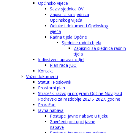
Općinsko vijeće
Saziv sjednica OV
Zapisnici sa sjednica
Općinskog vijeća
Odluke i dokumenti Općinskog
vijeća
Radna tijela Općine
Sjednice radnih tijela
Zapisnici sa sjednica radnih
tijela
Jedinstveni upravni odjel
Plan rada JUO
Kontakt
Važni dokumenti
Statut i Poslovnik
Prostorni plan
Strateški razvojni program Općine Novigrad
Podravski za razdoblje 2021.- 2027. godine
Proračun
Javna nabava
Postupci javne nabave u tijeku
Završeni postupci javne
nabave
Postupci jednostavne nabave