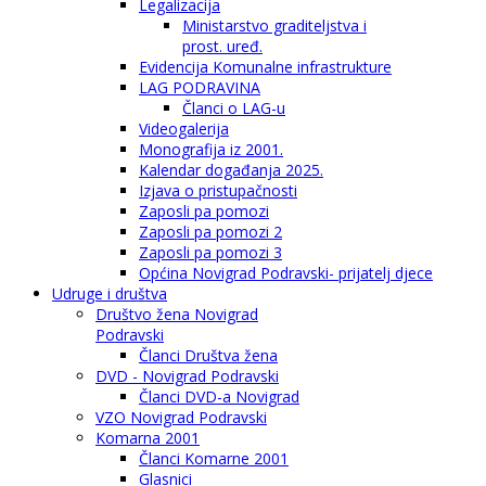
Legalizacija
Ministarstvo graditeljstva i
prost. uređ.
Evidencija Komunalne infrastrukture
LAG PODRAVINA
Članci o LAG-u
Videogalerija
Monografija iz 2001.
Kalendar događanja 2025.
Izjava o pristupačnosti
Zaposli pa pomozi
Zaposli pa pomozi 2
Zaposli pa pomozi 3
Općina Novigrad Podravski- prijatelj djece
Udruge i društva
Društvo žena Novigrad
Podravski
Članci Društva žena
DVD - Novigrad Podravski
Članci DVD-a Novigrad
VZO Novigrad Podravski
Komarna 2001
Članci Komarne 2001
Glasnici