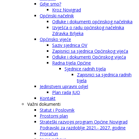
Gdje smo?
Kroz Novigrad
Općinski načelnik
Odluke i dokumenti općinskog načelnika
Izvješća o radu općinskog načelnika
Zdravka Brljeka
Općinsko vijeće
Saziv sjednica OV
Zapisnici sa sjednica Općinskog vijeća
Odluke i dokumenti Općinskog vijeća
Radna tijela Općine
Sjednice radnih tijela
Zapisnici sa sjednica radnih
tijela
Jedinstveni upravni odjel
Plan rada JUO
Kontakt
Važni dokumenti
Statut i Poslovnik
Prostorni plan
Strateški razvojni program Općine Novigrad
Podravski za razdoblje 2021.- 2027. godine
Proračun