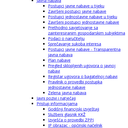
Javna nabava
Postupci javne nabave u tijeku
Završeni postupci javne nabave
Postupci jednostavne nabave u tijeku
Završeni postupci jednostavne nabave
Prethodno savjetovanje sa
zainteresiranim gospodarskim subjektima
Podaci o naručitelju
Sprečavanje sukoba interesa
Postupci javne nabave - Transparentna
javna nabava
Plan nabave
Pregled sklopljenih ugovora o javnoj
nabavi
Registar ugovora o bagatelnoj nabavi
Pravilnik o provedbi postupka
jednostavne nabave
Zelena javna nabava
Javni pozivi i natječaji
Pristup informacijama
Godišnji financijski izvještaji
Službeni glasnik KKŽ
Izvješća o provedbi ZPPI
IP obrazac - općinski načelnik