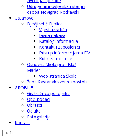
životinja i prirode
Udruga umirovljenika i starijih
osoba Novigrad Podravski
Ustanove
Dječji vrtić Fijolica
Vijesti iz vrtića
Javna nabava
Katalog informacija
Kontakt i zaposlenici
Pristup informacijama DV
Kutić za roditelje
Osnovna škola prof. Blaž
Mađer
Web stranica Škole
Župa Rastanak svetih apostola
GROBLJE
Gis tražilica pokojnika
Opći podaci
Obrasci
Odluke
Fotogalerija
Kontakt