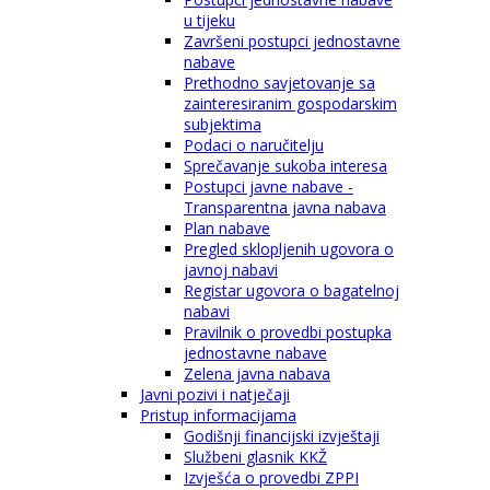
u tijeku
Završeni postupci jednostavne
nabave
Prethodno savjetovanje sa
zainteresiranim gospodarskim
subjektima
Podaci o naručitelju
Sprečavanje sukoba interesa
Postupci javne nabave -
Transparentna javna nabava
Plan nabave
Pregled sklopljenih ugovora o
javnoj nabavi
Registar ugovora o bagatelnoj
nabavi
Pravilnik o provedbi postupka
jednostavne nabave
Zelena javna nabava
Javni pozivi i natječaji
Pristup informacijama
Godišnji financijski izvještaji
Službeni glasnik KKŽ
Izvješća o provedbi ZPPI