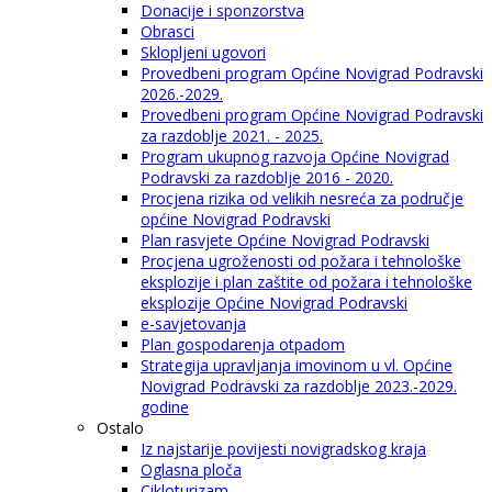
Donacije i sponzorstva
Obrasci
Sklopljeni ugovori
Provedbeni program Općine Novigrad Podravski
2026.-2029.
Provedbeni program Općine Novigrad Podravski
za razdoblje 2021. - 2025.
Program ukupnog razvoja Općine Novigrad
Podravski za razdoblje 2016 - 2020.
Procjena rizika od velikih nesreća za područje
općine Novigrad Podravski
Plan rasvjete Općine Novigrad Podravski
Procjena ugroženosti od požara i tehnološke
eksplozije i plan zaštite od požara i tehnološke
eksplozije Općine Novigrad Podravski
e-savjetovanja
Plan gospodarenja otpadom
Strategija upravljanja imovinom u vl. Općine
Novigrad Podravski za razdoblje 2023.-2029.
godine
Ostalo
Iz najstarije povijesti novigradskog kraja
Oglasna ploča
Cikloturizam