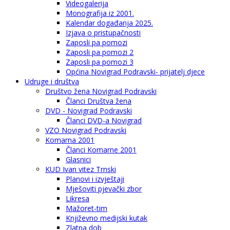
Videogalerija
Monografija iz 2001.
Kalendar događanja 2025.
Izjava o pristupačnosti
Zaposli pa pomozi
Zaposli pa pomozi 2
Zaposli pa pomozi 3
Općina Novigrad Podravski- prijatelj djece
Udruge i društva
Društvo žena Novigrad Podravski
Članci Društva žena
DVD - Novigrad Podravski
Članci DVD-a Novigrad
VZO Novigrad Podravski
Komarna 2001
Članci Komarne 2001
Glasnici
KUD Ivan vitez Trnski
Planovi i izvještaji
Mješoviti pjevački zbor
Likresa
Mažoret-tim
Književno medijski kutak
Zlatna dob