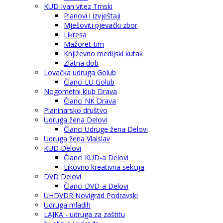
KUD Ivan vitez Trnski
Planovi i izvještaji
Mješoviti pjevački zbor
Likresa
Mažoret-tim
Književno medijski kutak
Zlatna dob
Lovačka udruga Golub
Članci LU Golub
Nogometni klub Drava
Članci NK Drava
Planinarsko društvo
Udruga žena Delovi
Članci Udruge žena Delovi
Udruga žena Vlaislav
KUD Delovi
Članci KUD-a Delovi
Likovno kreativna sekcija
DVD Delovi
Članci DVD-a Delovi
UHDVDR Novigrad Podravski
Udruga mladih
LAJKA - udruga za zaštitu