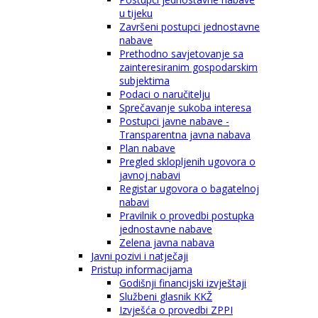
u tijeku
Završeni postupci jednostavne
nabave
Prethodno savjetovanje sa
zainteresiranim gospodarskim
subjektima
Podaci o naručitelju
Sprečavanje sukoba interesa
Postupci javne nabave -
Transparentna javna nabava
Plan nabave
Pregled sklopljenih ugovora o
javnoj nabavi
Registar ugovora o bagatelnoj
nabavi
Pravilnik o provedbi postupka
jednostavne nabave
Zelena javna nabava
Javni pozivi i natječaji
Pristup informacijama
Godišnji financijski izvještaji
Službeni glasnik KKŽ
Izvješća o provedbi ZPPI