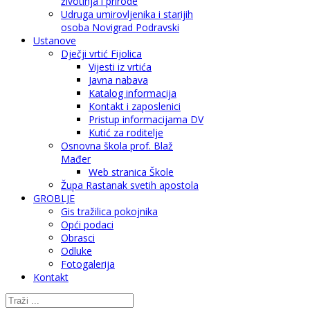
životinja i prirode
Udruga umirovljenika i starijih
osoba Novigrad Podravski
Ustanove
Dječji vrtić Fijolica
Vijesti iz vrtića
Javna nabava
Katalog informacija
Kontakt i zaposlenici
Pristup informacijama DV
Kutić za roditelje
Osnovna škola prof. Blaž
Mađer
Web stranica Škole
Župa Rastanak svetih apostola
GROBLJE
Gis tražilica pokojnika
Opći podaci
Obrasci
Odluke
Fotogalerija
Kontakt