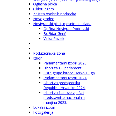
Oglasna ploča
Cikloturizam
Zaštita osobnih podataka
Novogradec
Novigradski pisci, pjesnici i naklada
Općina Novigrad Podravski
Božidar Gerić
Vinka Pavlek
Poduzetnička zona
Izbori
Parlamentarni izbori 2020.
Izbori za EU parlament
Lista grupe birača Darko Duga
Parlamentarni izbori 2024.
Izbori za predsjednika
Republike Hrvatske 2024.
Izbori za članove vijeća i
predstavnike nacionalnih
manjina 2023.
Lokalni izbori
Fotogalerija