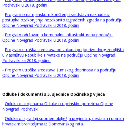
Podravski u 2018. godini
-
Program o namjenskom korištenju sredstava naknade iz
postupka ozakonjenja nezakonito izgrađenih zgrada na području
Općine Novigrad Podravski u 2018. godini
-
Program održavanja komunalne infrastrukturena području
Općine Novigrad Podravski u 2018. godini
-
Program utroška sredstava od zakupa poljoprivrednog zemljišta
u vlasništvu Republike Hrvatske na području Općine Novigrad
Podravski za 2018. godinu
-
Program utroška sredstava šumskog doprinosa na području
Općine Novigrad Podravski u 2018. godini
Odluke i dokumenti s 5. sjednice Općinskog vijeća
-
Odluka o izmjenama Odluke o općinskim porezima Općine
Novigrad Podravski
-
Odluka o izgradnji spomen obilježja poginulim, nestalim i umrlim
hrvatskim braniteljima iz Domovinskog rata