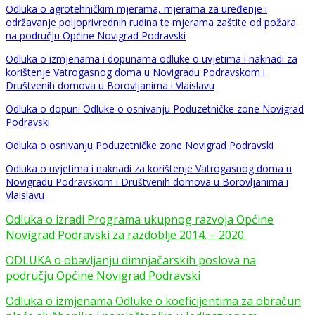
Odluka o agrotehničkim mjerama, mjerama za uređenje i
održavanje poljoprivrednih rudina te mjerama zaštite od požara
na području Općine Novigrad Podravski
Odluka o izmjenama i dopunama odluke o uvjetima i naknadi za
korištenje Vatrogasnog doma u Novigradu Podravskom i
Društvenih domova u Borovljanima i Vlaislavu
Odluka o dopuni Odluke o osnivanju Poduzetničke zone Novigrad
Podravski
Odluka o osnivanju Poduzetničke zone Novigrad Podravski
Odluka o uvjetima i naknadi za korištenje Vatrogasnog doma u
Novigradu Podravskom i Društvenih domova u Borovljanima i
Vlaislavu
Odluka o izradi Programa ukupnog razvoja Općine
Novigrad Podravski za razdoblje 2014. – 2020.
ODLUKA o obavljanju dimnjačarskih poslova na
području Općine Novigrad Podravski
Odluka o izmjenama Odluke o koeficijentima za obračun