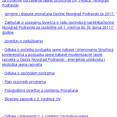
za troškove održavanja radnih prostorija DV,,Fijolica" Novigrad
Podravski
-
Izmjene i dopune proračuna Općine Novigrad Podravski za 2017.
-
Zaključak o usvajanju lzvješća o radu općinskog načelnikaOpćine
Novigrad Podravski za razdoblje od 1. siječnja do 30. lipnja 20117.
godine
-
Izvještaj o zaduživanju
-
Odluka o početku postupka javne nabave i imenovanju Stručnog
povjerenstva u postupku javne nabave modernizacije javne
rasvjete u Općini Novigrad Podravski - energetski učinkovita i
ekološka javna rasvjeta
-
Odluka o općinskim porezima
-
Plan razvojnih programa
-
Polugodišnji izvještaj o izvršenju Proračuna
-
Skraćeni zapisnik s 3. sjednice OV
-
Odluke i dokumenti s 2. sjednice Općinskog vijeća