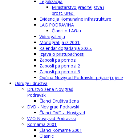
Legalizacija
Ministarstvo graditeljstva i
prost. uređ.
Evidencija Komunalne infrastrukture
LAG PODRAVINA
Članci o LAG-u
Videogalerija
Monografija iz 2001.
Kalendar događanja 2025.
Izjava o pristupačnosti
Zaposli pa pomozi
Zaposli pa pomozi 2
Zaposli pa pomozi 3
Općina Novigrad Podravski- prijatelj djece
Udruge i društva
Društvo žena Novigrad
Podravski
Članci Društva žena
DVD - Novigrad Podravski
Članci DVD-a Novigrad
VZO Novigrad Podravski
Komarna 2001
Članci Komarne 2001
Glasnici