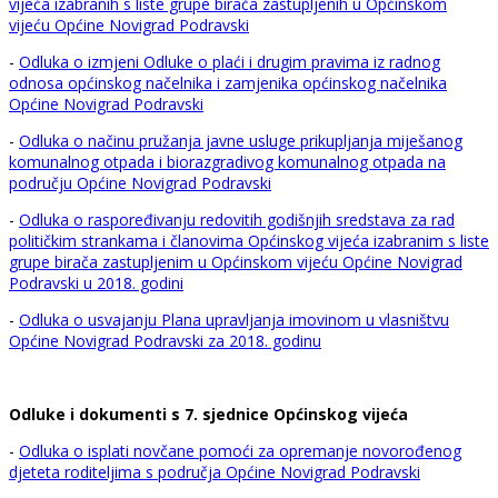
vijeća izabranih s liste grupe birača zastupljenih u Općinskom
vijeću Općine Novigrad Podravski
-
Odluka o izmjeni Odluke o plaći i drugim pravima iz radnog
odnosa općinskog načelnika i zamjenika općinskog načelnika
Općine Novigrad Podravski
-
Odluka o načinu pružanja javne usluge prikupljanja miješanog
komunalnog otpada i biorazgradivog komunalnog otpada na
području Općine Novigrad Podravski
-
Odluka o raspoređivanju redovitih godišnjih sredstava za rad
političkim strankama i članovima Općinskog vijeća izabranim s liste
grupe birača zastupljenim u Općinskom vijeću Općine Novigrad
Podravski u 2018. godini
-
Odluka o usvajanju Plana upravljanja imovinom u vlasništvu
Općine Novigrad Podravski za 2018. godinu
Odluke i dokumenti s 7. sjednice Općinskog vijeća
-
Odluka o isplati novčane pomoći za opremanje novorođenog
djeteta roditeljima s područja Općine Novigrad Podravski