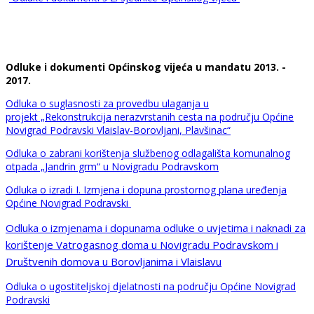
Odluke i dokumenti Općinskog vijeća u mandatu 2013. -
2017.
Odluka o suglasnosti za provedbu ulaganja u
projekt „Rekonstrukcija nerazvrstanih cesta na području Općine
Novigrad Podravski Vlaislav-Borovljani, Plavšinac“
Odluka o zabrani korištenja službenog odlagališta komunalnog
otpada „Jandrin grm“ u Novigradu Podravskom
Odluka o izradi I. Izmjena i dopuna prostornog plana uređenja
Općine Novigrad Podravski
Odluka o izmjenama i dopunama odluke o uvjetima i naknadi za
korištenje Vatrogasnog doma u Novigradu Podravskom i
Društvenih domova u Borovljanima i Vlaislavu
Odluka o ugostiteljskoj djelatnosti na području Općine Novigrad
Podravski