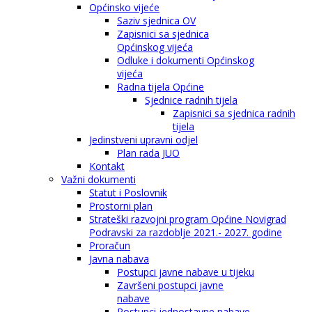
Općinsko vijeće
Saziv sjednica OV
Zapisnici sa sjednica
Općinskog vijeća
Odluke i dokumenti Općinskog
vijeća
Radna tijela Općine
Sjednice radnih tijela
Zapisnici sa sjednica radnih
tijela
Jedinstveni upravni odjel
Plan rada JUO
Kontakt
Važni dokumenti
Statut i Poslovnik
Prostorni plan
Strateški razvojni program Općine Novigrad
Podravski za razdoblje 2021.- 2027. godine
Proračun
Javna nabava
Postupci javne nabave u tijeku
Završeni postupci javne
nabave
Postupci jednostavne nabave