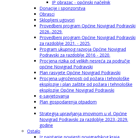
IP obrazac - općinski načelnik
Donacije i sponzorstva
Obrasci
Sklopljeni ugovori
Provedbeni program Općine Novigrad Podravski
2026.-2029.
Provedbeni program Općine Novigrad Podravski
za razdoblje 2021. - 2025.
Program ukupnog razvoja Općine Novigrad
Podravski za razdoblje 2016 - 2020.
Procjena rizika od velikih nesreća za područje
općine Novigrad Podravski
Plan rasvjete Općine Novigrad Podravski
Procjena ugroženosti od požara i tehnološke
eksplozije i plan zaštite od požara i tehnološke
eksplozije Općine Novigrad Podravski
e-savjetovanja
Plan gospodarenja otpadom
Strategija upravljanja imovinom u vl. Općine
Novigrad Podravski za razdoblje 2023.-2029.
godine
Ostalo
Iz najstarije povijesti novigradskog kraja