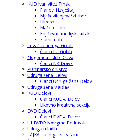
KUD Ivan vitez Trnski
Planovi i izvještaji
Mješoviti pjevački zbor
Likresa
Mažoret-tim
Književno medijski kutak
Zlatna dob
Lovačka udruga Golub
Članci LU Golub
Nogometni klub Drava
Članci NK Drava
Planinarsko društvo
Udruga žena Delovi
Članci Udruge žena Delovi
Udruga žena Vlaislav
KUD Delovi
Članci KUD-a Delovi
Likovno kreativna sekcija
DVD Delovi
Članci DVD-a Delovi
UHDVDR Novigrad Podravski
Udruga mladih
LAJKA - udruga za zaštitu