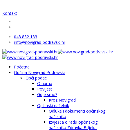
Kontakt
048 832 133
info@novigrad-podravski.hr
Početna
Općina Novigrad Podravski
Opći podaci
O nama
Povijest
Gdje smo?
Kroz Novigrad
Općinski načelnik
Odluke i dokumenti općinskog
načelnika
Izvješća o radu općinskog
načelnika Zdravka Brljeka