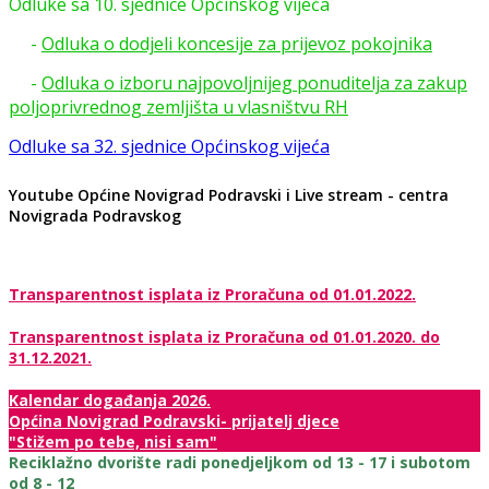
Odluke sa 10. sjednice Općinskog vijeća
-
Odluka o dodjeli koncesije za prijevoz pokojnika
-
Odluka o izboru najpovoljnijeg ponuditelja za zakup
poljoprivrednog zemljišta u vlasništvu RH
Odluke sa 32. sjednice Općinskog vijeća
Youtube Općine Novigrad Podravski i Live stream - centra
Novigrada Podravskog
Transparentnost isplata iz Proračuna od 01.01.2022.
Transparentnost isplata iz Proračuna od 01.01.2020. do
31.12.2021.
Kalendar događanja 2026.
Općina Novigrad Podravski- prijatelj djece
"Stižem po tebe, nisi sam"
Reciklažno dvorište radi ponedjeljkom od 13 - 17 i subotom
od 8 - 12