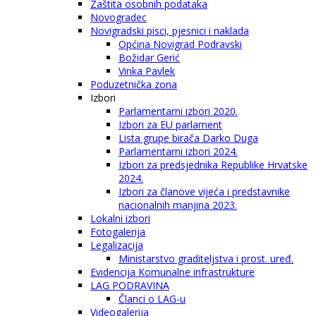
Zaštita osobnih podataka
Novogradec
Novigradski pisci, pjesnici i naklada
Općina Novigrad Podravski
Božidar Gerić
Vinka Pavlek
Poduzetnička zona
Izbori
Parlamentarni izbori 2020.
Izbori za EU parlament
Lista grupe birača Darko Duga
Parlamentarni izbori 2024.
Izbori za predsjednika Republike Hrvatske
2024.
Izbori za članove vijeća i predstavnike
nacionalnih manjina 2023.
Lokalni izbori
Fotogalerija
Legalizacija
Ministarstvo graditeljstva i prost. uređ.
Evidencija Komunalne infrastrukture
LAG PODRAVINA
Članci o LAG-u
Videogalerija