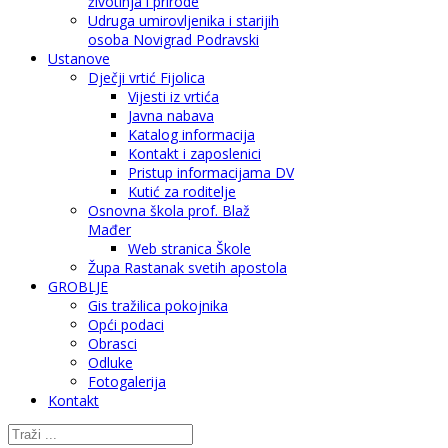
životinja i prirode
Udruga umirovljenika i starijih
osoba Novigrad Podravski
Ustanove
Dječji vrtić Fijolica
Vijesti iz vrtića
Javna nabava
Katalog informacija
Kontakt i zaposlenici
Pristup informacijama DV
Kutić za roditelje
Osnovna škola prof. Blaž
Mađer
Web stranica Škole
Župa Rastanak svetih apostola
GROBLJE
Gis tražilica pokojnika
Opći podaci
Obrasci
Odluke
Fotogalerija
Kontakt