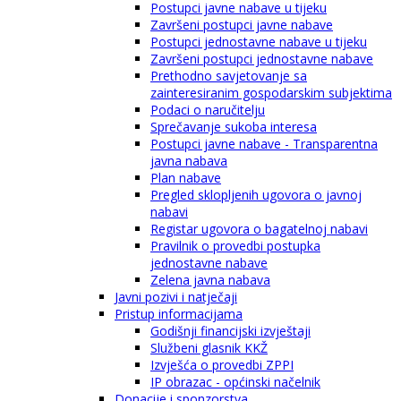
Postupci javne nabave u tijeku
Završeni postupci javne nabave
Postupci jednostavne nabave u tijeku
Završeni postupci jednostavne nabave
Prethodno savjetovanje sa
zainteresiranim gospodarskim subjektima
Podaci o naručitelju
Sprečavanje sukoba interesa
Postupci javne nabave - Transparentna
javna nabava
Plan nabave
Pregled sklopljenih ugovora o javnoj
nabavi
Registar ugovora o bagatelnoj nabavi
Pravilnik o provedbi postupka
jednostavne nabave
Zelena javna nabava
Javni pozivi i natječaji
Pristup informacijama
Godišnji financijski izvještaji
Službeni glasnik KKŽ
Izvješća o provedbi ZPPI
IP obrazac - općinski načelnik
Donacije i sponzorstva