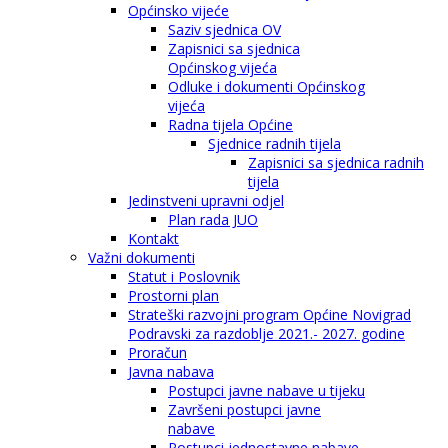
Općinsko vijeće
Saziv sjednica OV
Zapisnici sa sjednica
Općinskog vijeća
Odluke i dokumenti Općinskog
vijeća
Radna tijela Općine
Sjednice radnih tijela
Zapisnici sa sjednica radnih
tijela
Jedinstveni upravni odjel
Plan rada JUO
Kontakt
Važni dokumenti
Statut i Poslovnik
Prostorni plan
Strateški razvojni program Općine Novigrad
Podravski za razdoblje 2021.- 2027. godine
Proračun
Javna nabava
Postupci javne nabave u tijeku
Završeni postupci javne
nabave
Postupci jednostavne nabave