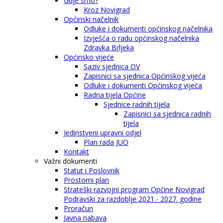
Gdje smo?
Kroz Novigrad
Općinski načelnik
Odluke i dokumenti općinskog načelnika
Izvješća o radu općinskog načelnika
Zdravka Brljeka
Općinsko vijeće
Saziv sjednica OV
Zapisnici sa sjednica Općinskog vijeća
Odluke i dokumenti Općinskog vijeća
Radna tijela Općine
Sjednice radnih tijela
Zapisnici sa sjednica radnih
tijela
Jedinstveni upravni odjel
Plan rada JUO
Kontakt
Važni dokumenti
Statut i Poslovnik
Prostorni plan
Strateški razvojni program Općine Novigrad
Podravski za razdoblje 2021.- 2027. godine
Proračun
Javna nabava