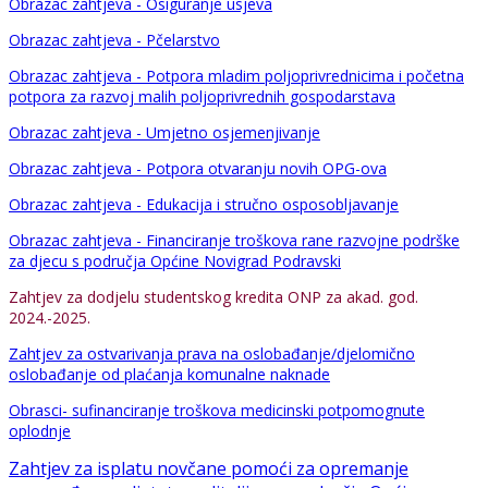
Obrazac zahtjeva - Osiguranje usjeva
Obrazac zahtjeva - Pčelarstvo
Obrazac zahtjeva - Potpora mladim poljoprivrednicima i početna
potpora za razvoj malih poljoprivrednih gospodarstava
Obrazac zahtjeva - Umjetno osjemenjivanje
Obrazac zahtjeva - Potpora otvaranju novih OPG-ova
Obrazac zahtjeva - Edukacija i stručno osposobljavanje
Obrazac zahtjeva - Financiranje troškova rane razvojne podrške
za djecu s područja Općine Novigrad Podravski
Zahtjev za dodjelu studentskog kredita ONP za akad. god.
2024.-2025.
Zahtjev za ostvarivanja prava na oslobađanje/djelomično
oslobađanje od plaćanja komunalne naknade
Obrasci- sufinanciranje troškova medicinski potpomognute
oplodnje
Zahtjev za isplatu novčane pomoći za opremanje