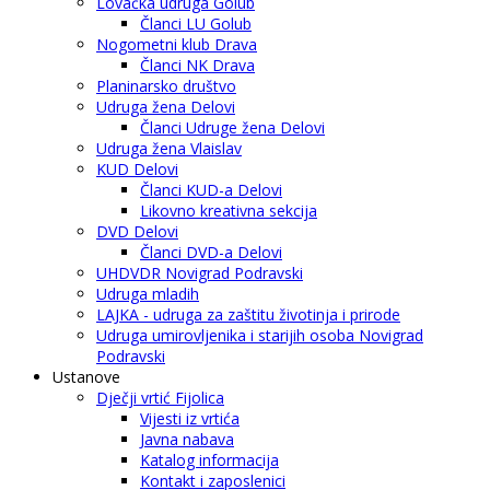
Lovačka udruga Golub
Članci LU Golub
Nogometni klub Drava
Članci NK Drava
Planinarsko društvo
Udruga žena Delovi
Članci Udruge žena Delovi
Udruga žena Vlaislav
KUD Delovi
Članci KUD-a Delovi
Likovno kreativna sekcija
DVD Delovi
Članci DVD-a Delovi
UHDVDR Novigrad Podravski
Udruga mladih
LAJKA - udruga za zaštitu životinja i prirode
Udruga umirovljenika i starijih osoba Novigrad
Podravski
Ustanove
Dječji vrtić Fijolica
Vijesti iz vrtića
Javna nabava
Katalog informacija
Kontakt i zaposlenici