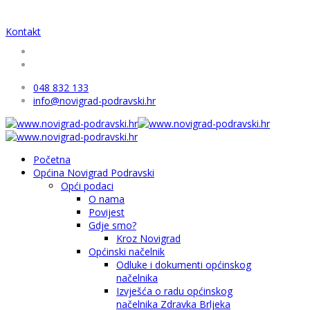
Kontakt
048 832 133
info@novigrad-podravski.hr
Početna
Općina Novigrad Podravski
Opći podaci
O nama
Povijest
Gdje smo?
Kroz Novigrad
Općinski načelnik
Odluke i dokumenti općinskog
načelnika
Izvješća o radu općinskog
načelnika Zdravka Brljeka