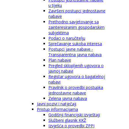
u tijeku
Završeni postupci jednostavne
nabave
Prethodno savjetovanje sa
zainteresiranim gospodarskim
subjektima
Podaci o naručitelju
Sprečavanje sukoba interesa
Postupci javne nabave -
Transparentna javna nabava
Plan nabave
Pregled sklopljenih ugovora o
javnoj nabavi
Registar ugovora o bagatelnoj
nabavi
Pravilnik o provedbi postupka
jednostavne nabave
Zelena javna nabava
Javni pozivi i natječaji
Pristup informacijama
Godišnji financijski izvještaji
Službeni glasnik KKŽ
Izvješća o provedbi ZPPI