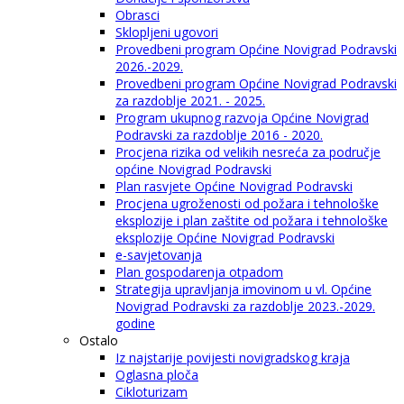
Obrasci
Sklopljeni ugovori
Provedbeni program Općine Novigrad Podravski
2026.-2029.
Provedbeni program Općine Novigrad Podravski
za razdoblje 2021. - 2025.
Program ukupnog razvoja Općine Novigrad
Podravski za razdoblje 2016 - 2020.
Procjena rizika od velikih nesreća za područje
općine Novigrad Podravski
Plan rasvjete Općine Novigrad Podravski
Procjena ugroženosti od požara i tehnološke
eksplozije i plan zaštite od požara i tehnološke
eksplozije Općine Novigrad Podravski
e-savjetovanja
Plan gospodarenja otpadom
Strategija upravljanja imovinom u vl. Općine
Novigrad Podravski za razdoblje 2023.-2029.
godine
Ostalo
Iz najstarije povijesti novigradskog kraja
Oglasna ploča
Cikloturizam