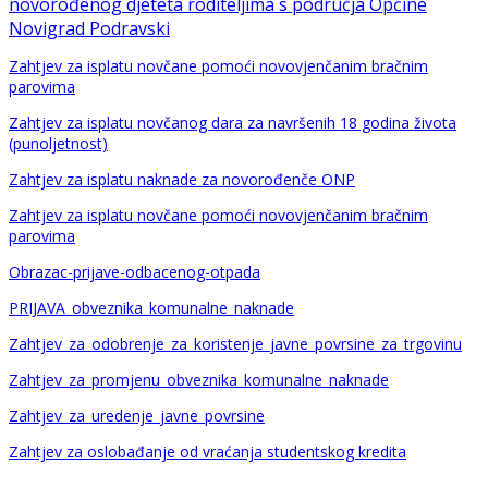
novorođenog djeteta roditeljima s područja Općine
Novigrad Podravski
Zahtjev za isplatu novčane pomoći novovjenčanim bračnim
parovima
Zahtjev za isplatu novčanog dara za navršenih 18 godina života
(punoljetnost)
Zahtjev za isplatu naknade za novorođenče ONP
Zahtjev za isplatu novčane pomoći novovjenčanim bračnim
parovima
Obrazac-prijave-odbacenog-otpada
PRIJAVA_obveznika_komunalne_naknade
Zahtjev_za_odobrenje_za_koristenje_javne_povrsine_za_trgovinu
Zahtjev_za_promjenu_obveznika_komunalne_naknade
Zahtjev_za_uredenje_javne_povrsine
Zahtjev za oslobađanje od vraćanja studentskog kredita