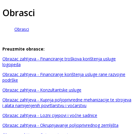
Obrasci
Obrasci
Preuzmite obrasce:
Obrazac zahtjeva - Financiranje troškova korištenja usluge
logopeda
Obrazac zahtjeva - Financiranje korištenja usluge rane razvojne
podrške
Obrazac zahtjeva - Konzultantske usluge
Obrazac zahtjeva - Kupnja poljoprivredne mehanizacije te strojeva
i alata namijenjenih povrtlarstvu i voćarstvu
Obrazac zahtjeva - Lozni cijepovi i voćne sadnice
Obrazac zahtjeva - Okrupnjavanje poljoprivrednog zemljišta