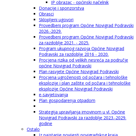
IP obrazac - općinski načelnik
Donacije i sponzorstva
Obrasci
Sklopljeni ugovori
Provedbeni program Općine Novigrad Podravski
2026.-2029.
Provedbeni program Općine Novigrad Podravski
za razdoblje 2021. - 2025.
Program ukupnog razvoja Općine Novigrad
Podravski za razdoblje 2016 - 2020.
Procjena rizika od velikih nesreća za područje
općine Novigrad Podravski
Plan rasvjete Općine Novigrad Podravski
Procjena ugroženosti od požara i tehnološke
eksplozije i plan zaštite od požara i tehnološke
eksplozije Općine Novigrad Podravski
e-savjetovanja
Plan gospodarenja otpadom
Strategija upravljanja imovinom u vl. Općine
Novigrad Podravski za razdoblje 2023.-2029.
godine
Ostalo
Iz najstarije povijesti novigradskog kraja