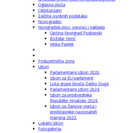
Oglasna ploča
Cikloturizam
Zaštita osobnih podataka
Novogradec
Novigradski pisci, pjesnici i naklada
Općina Novigrad Podravski
Božidar Gerić
Vinka Pavlek
Poduzetnička zona
Izbori
Parlamentarni izbori 2020.
Izbori za EU parlament
Lista grupe birača Darko Duga
Parlamentarni izbori 2024.
Izbori za predsjednika
Republike Hrvatske 2024.
Izbori za članove vijeća i
predstavnike nacionalnih
manjina 2023.
Lokalni izbori
Fotogalerija