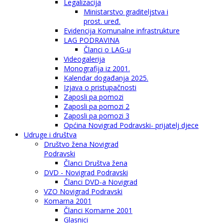
Legalizacija
Ministarstvo graditeljstva i
prost. uređ.
Evidencija Komunalne infrastrukture
LAG PODRAVINA
Članci o LAG-u
Videogalerija
Monografija iz 2001.
Kalendar događanja 2025.
Izjava o pristupačnosti
Zaposli pa pomozi
Zaposli pa pomozi 2
Zaposli pa pomozi 3
Općina Novigrad Podravski- prijatelj djece
Udruge i društva
Društvo žena Novigrad
Podravski
Članci Društva žena
DVD - Novigrad Podravski
Članci DVD-a Novigrad
VZO Novigrad Podravski
Komarna 2001
Članci Komarne 2001
Glasnici