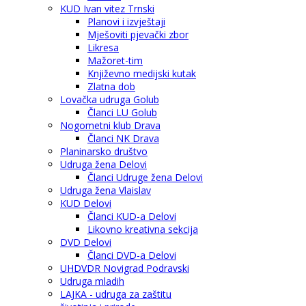
KUD Ivan vitez Trnski
Planovi i izvještaji
Mješoviti pjevački zbor
Likresa
Mažoret-tim
Književno medijski kutak
Zlatna dob
Lovačka udruga Golub
Članci LU Golub
Nogometni klub Drava
Članci NK Drava
Planinarsko društvo
Udruga žena Delovi
Članci Udruge žena Delovi
Udruga žena Vlaislav
KUD Delovi
Članci KUD-a Delovi
Likovno kreativna sekcija
DVD Delovi
Članci DVD-a Delovi
UHDVDR Novigrad Podravski
Udruga mladih
LAJKA - udruga za zaštitu