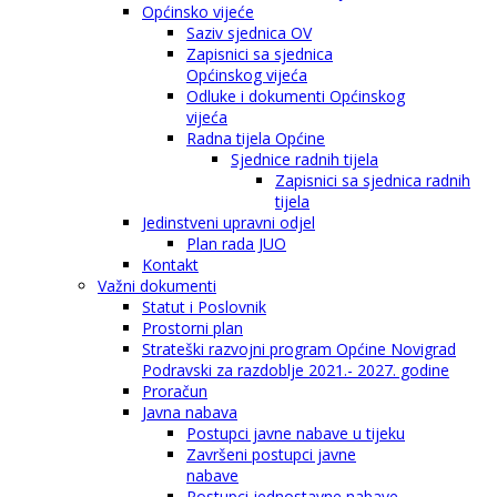
Općinsko vijeće
Saziv sjednica OV
Zapisnici sa sjednica
Općinskog vijeća
Odluke i dokumenti Općinskog
vijeća
Radna tijela Općine
Sjednice radnih tijela
Zapisnici sa sjednica radnih
tijela
Jedinstveni upravni odjel
Plan rada JUO
Kontakt
Važni dokumenti
Statut i Poslovnik
Prostorni plan
Strateški razvojni program Općine Novigrad
Podravski za razdoblje 2021.- 2027. godine
Proračun
Javna nabava
Postupci javne nabave u tijeku
Završeni postupci javne
nabave
Postupci jednostavne nabave