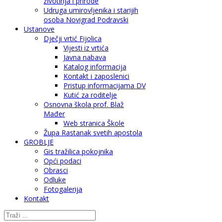
životinja i prirode
Udruga umirovljenika i starijih
osoba Novigrad Podravski
Ustanove
Dječji vrtić Fijolica
Vijesti iz vrtića
Javna nabava
Katalog informacija
Kontakt i zaposlenici
Pristup informacijama DV
Kutić za roditelje
Osnovna škola prof. Blaž
Mađer
Web stranica Škole
Župa Rastanak svetih apostola
GROBLJE
Gis tražilica pokojnika
Opći podaci
Obrasci
Odluke
Fotogalerija
Kontakt