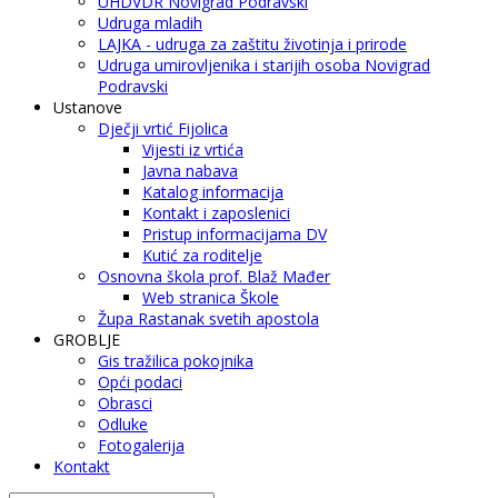
UHDVDR Novigrad Podravski
Udruga mladih
LAJKA - udruga za zaštitu životinja i prirode
Udruga umirovljenika i starijih osoba Novigrad
Podravski
Ustanove
Dječji vrtić Fijolica
Vijesti iz vrtića
Javna nabava
Katalog informacija
Kontakt i zaposlenici
Pristup informacijama DV
Kutić za roditelje
Osnovna škola prof. Blaž Mađer
Web stranica Škole
Župa Rastanak svetih apostola
GROBLJE
Gis tražilica pokojnika
Opći podaci
Obrasci
Odluke
Fotogalerija
Kontakt