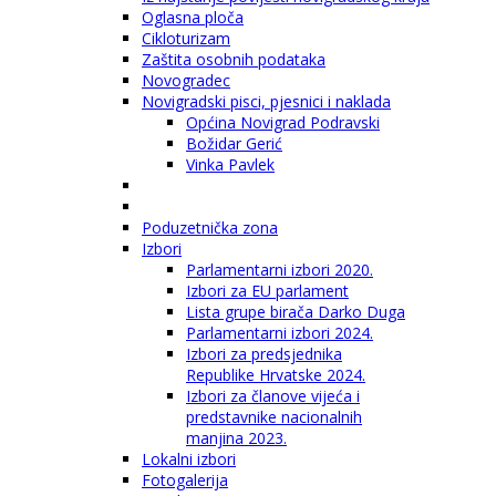
Oglasna ploča
Cikloturizam
Zaštita osobnih podataka
Novogradec
Novigradski pisci, pjesnici i naklada
Općina Novigrad Podravski
Božidar Gerić
Vinka Pavlek
Poduzetnička zona
Izbori
Parlamentarni izbori 2020.
Izbori za EU parlament
Lista grupe birača Darko Duga
Parlamentarni izbori 2024.
Izbori za predsjednika
Republike Hrvatske 2024.
Izbori za članove vijeća i
predstavnike nacionalnih
manjina 2023.
Lokalni izbori
Fotogalerija