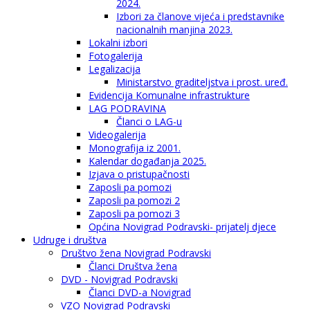
2024.
Izbori za članove vijeća i predstavnike
nacionalnih manjina 2023.
Lokalni izbori
Fotogalerija
Legalizacija
Ministarstvo graditeljstva i prost. uređ.
Evidencija Komunalne infrastrukture
LAG PODRAVINA
Članci o LAG-u
Videogalerija
Monografija iz 2001.
Kalendar događanja 2025.
Izjava o pristupačnosti
Zaposli pa pomozi
Zaposli pa pomozi 2
Zaposli pa pomozi 3
Općina Novigrad Podravski- prijatelj djece
Udruge i društva
Društvo žena Novigrad Podravski
Članci Društva žena
DVD - Novigrad Podravski
Članci DVD-a Novigrad
VZO Novigrad Podravski