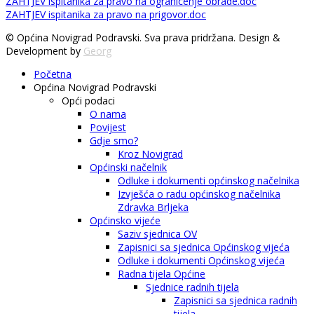
ZAHTJEV ispitanika za pravo na ogranicenje obrade.doc
ZAHTJEV ispitanika za pravo na prigovor.doc
© Općina Novigrad Podravski. Sva prava pridržana. Design &
Development by
Georg
Početna
Općina Novigrad Podravski
Opći podaci
O nama
Povijest
Gdje smo?
Kroz Novigrad
Općinski načelnik
Odluke i dokumenti općinskog načelnika
Izvješća o radu općinskog načelnika
Zdravka Brljeka
Općinsko vijeće
Saziv sjednica OV
Zapisnici sa sjednica Općinskog vijeća
Odluke i dokumenti Općinskog vijeća
Radna tijela Općine
Sjednice radnih tijela
Zapisnici sa sjednica radnih
tijela