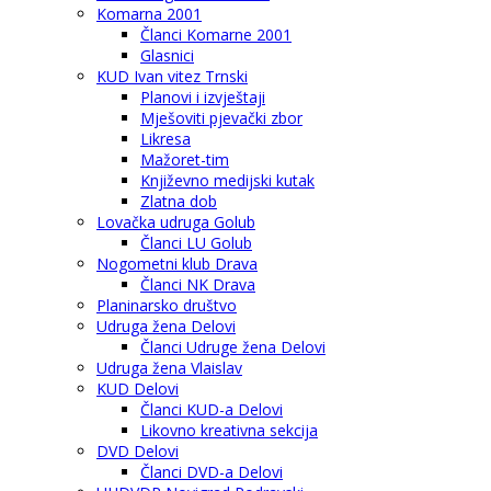
Komarna 2001
Članci Komarne 2001
Glasnici
KUD Ivan vitez Trnski
Planovi i izvještaji
Mješoviti pjevački zbor
Likresa
Mažoret-tim
Književno medijski kutak
Zlatna dob
Lovačka udruga Golub
Članci LU Golub
Nogometni klub Drava
Članci NK Drava
Planinarsko društvo
Udruga žena Delovi
Članci Udruge žena Delovi
Udruga žena Vlaislav
KUD Delovi
Članci KUD-a Delovi
Likovno kreativna sekcija
DVD Delovi
Članci DVD-a Delovi