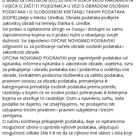
u skladu sa UREDBOM (EU) 2016/679 EUROPSKOG PARLAMENTA
I VIJEĆA O ZAŠTITI POJEDINACA U VEZI S OBRADOM OSOBNIH
PODATAKA I O SLOBODNOM KRETANJU TAKVIH PODATAKA
(GDPR) (dalje u tekstu: Uredba). Obrada podataka podliježe
zakonitoj obradi na temelju članka 6. Uredbe.
Svi podaci o ispitanicima strogo se čuvaju i dostupni su samo
zaposlenicima kojima su ti podaci nužni u obavljanju svojih
dužnosti. Svi zaposlenici OPĆINE NOVIGRAD PODRAVSKI
odgovorni su za poštivanje načela obrade osobnih podataka i
zakonitosti obrade.
OPĆINA NOVIGRAD PODRAVSKI prije zaprimljenih podataka od
ispitanika, informira ispitanika o zakonitosti obrade, uvjetima, svrsi
za prikupljanje i obradu podataka kao i podacima o voditelju ove
obrade, kontaktnim podacima službenika za zaštitu podataka,
pravnom osnovu za obradu podataka, primateljima ili
kategorijama primatelja osobnih podataka prema potrebi,
razdoblju u kojem će se osobni podaci pohranjivati ili kriterijima
kojima se utvrđuje to razdoblje. Osim u navedenu svrhu, Vaše
podatke ne dajemo, ne iznajmljujemo, ne prodajemo niti
ustupamo trećim privatnim i pravnim subjektima i trećim
zemljama.
O načinu korištenja prikupljenih podataka, daje se ispitanicima
mogućnost izbora o upotrebi njihovih podataka, uključujući
mogućnost odluke žele li ili ne da se njihovo ime ukloni s lista koje