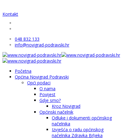
Kontakt
048 832 133
info@novigrad-podravski.hr
Početna
Općina Novigrad Podravski
Opći podaci
O nama
Povijest
Gdje smo?
Kroz Novigrad
Općinski načelnik
Odluke i dokumenti općinskog
načelnika
Izvješća o radu općinskog
načelnika Zdravka Brljeka