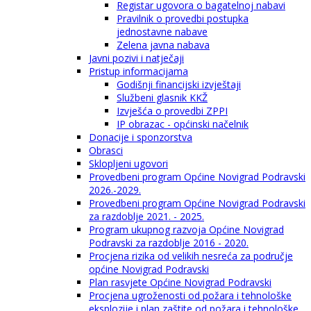
Registar ugovora o bagatelnoj nabavi
Pravilnik o provedbi postupka
jednostavne nabave
Zelena javna nabava
Javni pozivi i natječaji
Pristup informacijama
Godišnji financijski izvještaji
Službeni glasnik KKŽ
Izvješća o provedbi ZPPI
IP obrazac - općinski načelnik
Donacije i sponzorstva
Obrasci
Sklopljeni ugovori
Provedbeni program Općine Novigrad Podravski
2026.-2029.
Provedbeni program Općine Novigrad Podravski
za razdoblje 2021. - 2025.
Program ukupnog razvoja Općine Novigrad
Podravski za razdoblje 2016 - 2020.
Procjena rizika od velikih nesreća za područje
općine Novigrad Podravski
Plan rasvjete Općine Novigrad Podravski
Procjena ugroženosti od požara i tehnološke
eksplozije i plan zaštite od požara i tehnološke