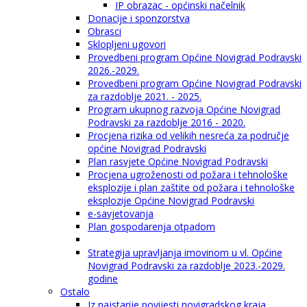
IP obrazac - općinski načelnik
Donacije i sponzorstva
Obrasci
Sklopljeni ugovori
Provedbeni program Općine Novigrad Podravski
2026.-2029.
Provedbeni program Općine Novigrad Podravski
za razdoblje 2021. - 2025.
Program ukupnog razvoja Općine Novigrad
Podravski za razdoblje 2016 - 2020.
Procjena rizika od velikih nesreća za područje
općine Novigrad Podravski
Plan rasvjete Općine Novigrad Podravski
Procjena ugroženosti od požara i tehnološke
eksplozije i plan zaštite od požara i tehnološke
eksplozije Općine Novigrad Podravski
e-savjetovanja
Plan gospodarenja otpadom
Strategija upravljanja imovinom u vl. Općine
Novigrad Podravski za razdoblje 2023.-2029.
godine
Ostalo
Iz najstarije povijesti novigradskog kraja