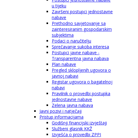
u tijeku
Završeni postupci jednostavne
nabave
Prethodno savjetovanje sa
zainteresiranim gospodarskim
subjektima
Podaci o naručitelju
Sprečavanje sukoba interesa
Postupci javne nabave -
Transparentna javna nabava
Plan nabave
Pregled sklopljenih ugovora o
javnoj nabavi
Registar ugovora o bagatelnoj
nabavi
Pravilnik o provedbi postupka
jednostavne nabave
Zelena javna nabava
Javni pozivi i natječaji
Pristup informacijama
Godišnji financijski izvještaji
Službeni glasnik KKŽ
Izvješća o provedbi ZPPI