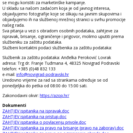
se mogu koristiti za marketinške kampanje.
U skladu sa našom zadaćom koja je od javnog interesa,
objavljujemo fotografije koje se slikaju na javnim skupovima i
objavljujemo ih na službenoj mrežnoj stranici u svrhu promocije
našeg rada.
Sva pitanja u vezi s obradom osobnih podataka, zahtjeve za
ispravak, brisanje, ograničenje i prigovor, molimo uputiti prema
službeniku za zaštitu podataka.
Službeni kontaktni podaci službenika za zaštitu podataka:
Službenik za zaštitu podataka: Anđelka Peroković Lovrak
adresa: Trg dr. Franje Tuđmana 4, 48325 Novigrad Podravski
telefon: +385 (0)48 832 133
e-mail:
info@novigrad-podravski.hr
Uredovno vrijeme za rad sa strankama određuje se od
ponedjeljka do petka od 08:00 do 15:00 sati.
Zakonodavni okvir:
https://azop.hr/
Dokumenti
ZAHTJEV ispitanika na ispravak.doc
ZAHTJEV ispitanika na pristup.doc
ZAHTJEV ispitanika o povlacenju privole.doc
ZAHTJEV ispitanika za pravo na brisanje (pravo na zaborav).doc