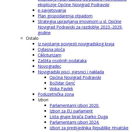
eksplozije Općine Novigrad Podravski
e-savjetovanja
Plan gospodarenja otpadom
Strategija upravljanja imovinom u vl. Općine
Novigrad Podravski za razdoblje 2023.-2029.
godine
Ostalo
Iz najstarije povijesti novigradskog kraja
Oglasna ploča
Cikloturizam
Zaštita osobnih podataka
Novogradec
Novigradski pisci, pjesnici i naklada
Općina Novigrad Podravski
Božidar Gerić
Vinka Pavlek
Poduzetnička zona
Izbori
Parlamentarni izbori 2020.
Izbori za EU parlament
Lista grupe birača Darko Duga
Parlamentarni izbori 2024.
Izbori za predsjednika Republike Hrvatske