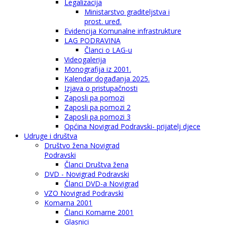
Legalizacija
Ministarstvo graditeljstva i
prost. uređ.
Evidencija Komunalne infrastrukture
LAG PODRAVINA
Članci o LAG-u
Videogalerija
Monografija iz 2001.
Kalendar događanja 2025.
Izjava o pristupačnosti
Zaposli pa pomozi
Zaposli pa pomozi 2
Zaposli pa pomozi 3
Općina Novigrad Podravski- prijatelj djece
Udruge i društva
Društvo žena Novigrad
Podravski
Članci Društva žena
DVD - Novigrad Podravski
Članci DVD-a Novigrad
VZO Novigrad Podravski
Komarna 2001
Članci Komarne 2001
Glasnici