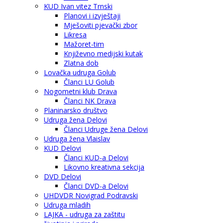
KUD Ivan vitez Trnski
Planovi i izvještaji
Mješoviti pjevački zbor
Likresa
Mažoret-tim
Književno medijski kutak
Zlatna dob
Lovačka udruga Golub
Članci LU Golub
Nogometni klub Drava
Članci NK Drava
Planinarsko društvo
Udruga žena Delovi
Članci Udruge žena Delovi
Udruga žena Vlaislav
KUD Delovi
Članci KUD-a Delovi
Likovno kreativna sekcija
DVD Delovi
Članci DVD-a Delovi
UHDVDR Novigrad Podravski
Udruga mladih
LAJKA - udruga za zaštitu