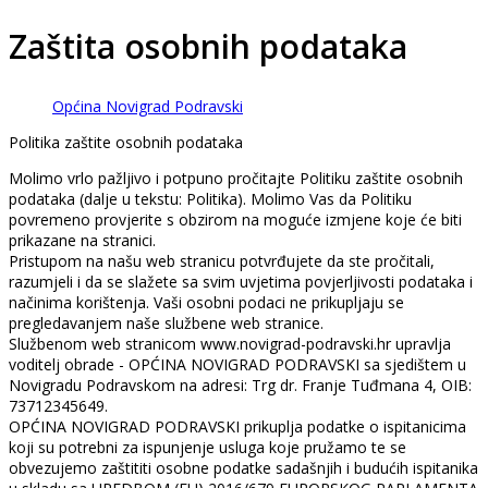
Zaštita osobnih podataka
Općina Novigrad Podravski
Politika zaštite osobnih podataka
Molimo vrlo pažljivo i potpuno pročitajte Politiku zaštite osobnih
podataka (dalje u tekstu: Politika). Molimo Vas da Politiku
povremeno provjerite s obzirom na moguće izmjene koje će biti
prikazane na stranici.
Pristupom na našu web stranicu potvrđujete da ste pročitali,
razumjeli i da se slažete sa svim uvjetima povjerljivosti podataka i
načinima korištenja. Vaši osobni podaci ne prikupljaju se
pregledavanjem naše službene web stranice.
Službenom web stranicom www.novigrad-podravski.hr upravlja
voditelj obrade - OPĆINA NOVIGRAD PODRAVSKI sa sjedištem u
Novigradu Podravskom na adresi: Trg dr. Franje Tuđmana 4, OIB:
73712345649.
OPĆINA NOVIGRAD PODRAVSKI prikuplja podatke o ispitanicima
koji su potrebni za ispunjenje usluga koje pružamo te se
obvezujemo zaštititi osobne podatke sadašnjih i budućih ispitanika