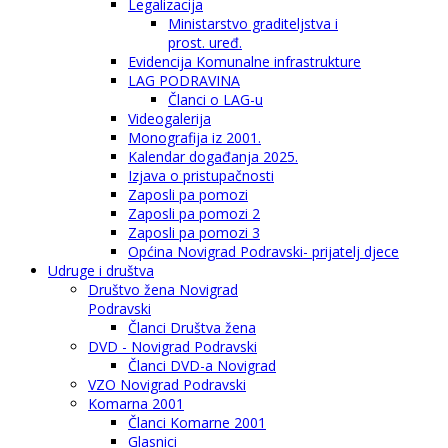
Legalizacija
Ministarstvo graditeljstva i
prost. uređ.
Evidencija Komunalne infrastrukture
LAG PODRAVINA
Članci o LAG-u
Videogalerija
Monografija iz 2001.
Kalendar događanja 2025.
Izjava o pristupačnosti
Zaposli pa pomozi
Zaposli pa pomozi 2
Zaposli pa pomozi 3
Općina Novigrad Podravski- prijatelj djece
Udruge i društva
Društvo žena Novigrad
Podravski
Članci Društva žena
DVD - Novigrad Podravski
Članci DVD-a Novigrad
VZO Novigrad Podravski
Komarna 2001
Članci Komarne 2001
Glasnici