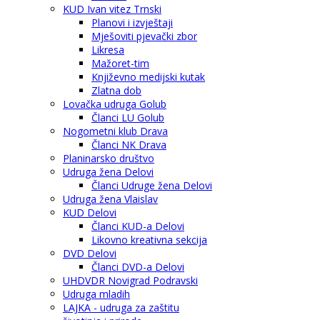
KUD Ivan vitez Trnski
Planovi i izvještaji
Mješoviti pjevački zbor
Likresa
Mažoret-tim
Književno medijski kutak
Zlatna dob
Lovačka udruga Golub
Članci LU Golub
Nogometni klub Drava
Članci NK Drava
Planinarsko društvo
Udruga žena Delovi
Članci Udruge žena Delovi
Udruga žena Vlaislav
KUD Delovi
Članci KUD-a Delovi
Likovno kreativna sekcija
DVD Delovi
Članci DVD-a Delovi
UHDVDR Novigrad Podravski
Udruga mladih
LAJKA - udruga za zaštitu