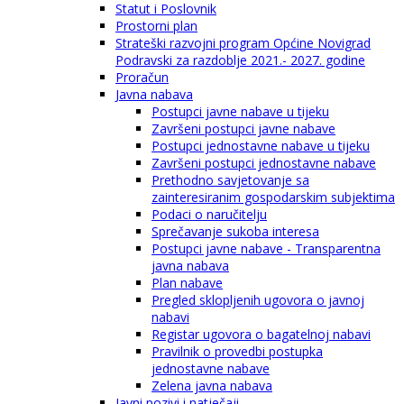
Statut i Poslovnik
Prostorni plan
Strateški razvojni program Općine Novigrad
Podravski za razdoblje 2021.- 2027. godine
Proračun
Javna nabava
Postupci javne nabave u tijeku
Završeni postupci javne nabave
Postupci jednostavne nabave u tijeku
Završeni postupci jednostavne nabave
Prethodno savjetovanje sa
zainteresiranim gospodarskim subjektima
Podaci o naručitelju
Sprečavanje sukoba interesa
Postupci javne nabave - Transparentna
javna nabava
Plan nabave
Pregled sklopljenih ugovora o javnoj
nabavi
Registar ugovora o bagatelnoj nabavi
Pravilnik o provedbi postupka
jednostavne nabave
Zelena javna nabava
Javni pozivi i natječaji