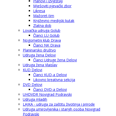
Planovi i izvještaji
Mješoviti pjevački zbor
Likresa
Mažoret-tim
Književno medijski kutak
Zlatna dob
Lovačka udruga Golub
Članci LU Golub
Nogometni klub Drava
Članci NK Drava
Planinarsko društvo
Udruga žena Delovi
Članci Udruge žena Delovi
Udruga žena Vlaislav
KUD Delovi
Članci KUD-a Delovi
Likovno kreativna sekcija
DVD Delovi
Članci DVD-a Delovi
UHDVDR Novigrad Podravski
Udruga mladih
LAJKA - udruga za zaštitu životinja i prirode
Udruga umirovljenika i starijih osoba Novigrad
Podravski