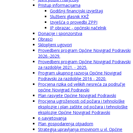
Pristup informacijama
Godišnji financijski izvještaji
Službeni glasnik KKŽ
Izvješća o provedbi ZPPI
IP obrazac - općinski načelnik
Donacije i sponzorstva
Obrasci
Sklopljeni ugovori
Provedbeni program Općine Novigrad Podravski
2026.-2029.
Provedbeni program Općine Novigrad Podravski
za razdoblje 2021. - 2025.
Program ukupnog razvoja Općine Novigrad
Podravski za razdoblje 2016 - 2020.
Procjena rizika od velikih nesreća za područje
općine Novigrad Podravski
Plan rasvjete Općine Novigrad Podravski
Procjena ugroženosti od požara i tehnološke
eksplozije i plan zaštite od požara i tehnološke
eksplozije Općine Novigrad Podravski
e-savjetovanja
Plan gospodarenja otpadom
Strategija upravljanja imovinom u vl. Općine