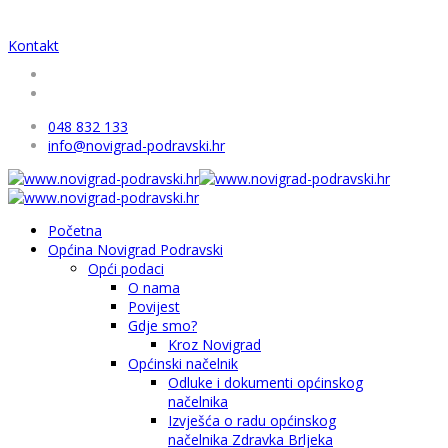
Kontakt
048 832 133
info@novigrad-podravski.hr
Početna
Općina Novigrad Podravski
Opći podaci
O nama
Povijest
Gdje smo?
Kroz Novigrad
Općinski načelnik
Odluke i dokumenti općinskog
načelnika
Izvješća o radu općinskog
načelnika Zdravka Brljeka