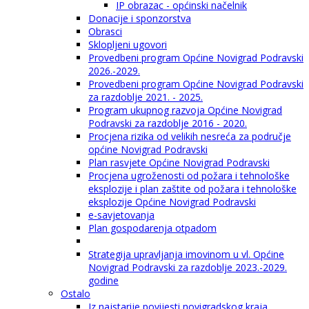
IP obrazac - općinski načelnik
Donacije i sponzorstva
Obrasci
Sklopljeni ugovori
Provedbeni program Općine Novigrad Podravski
2026.-2029.
Provedbeni program Općine Novigrad Podravski
za razdoblje 2021. - 2025.
Program ukupnog razvoja Općine Novigrad
Podravski za razdoblje 2016 - 2020.
Procjena rizika od velikih nesreća za područje
općine Novigrad Podravski
Plan rasvjete Općine Novigrad Podravski
Procjena ugroženosti od požara i tehnološke
eksplozije i plan zaštite od požara i tehnološke
eksplozije Općine Novigrad Podravski
e-savjetovanja
Plan gospodarenja otpadom
Strategija upravljanja imovinom u vl. Općine
Novigrad Podravski za razdoblje 2023.-2029.
godine
Ostalo
Iz najstarije povijesti novigradskog kraja