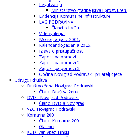
Legalizacija
Ministarstvo graditeljstva i prost. uređ.
Evidencija Komunalne infrastrukture
LAG PODRAVINA
Članci o LAG-u
Videogalerija
Monografija iz 2001.
Kalendar događanja 2025.
Izjava o pristupačnosti
Zaposli pa pomozi
Zaposli pa pomozi 2
Zaposli pa pomozi 3
Općina Novigrad Podravski- prijatelj djece
Udruge i društva
Društvo žena Novigrad Podravski
Članci Društva žena
DVD - Novigrad Podravski
Članci DVD-a Novigrad
VZO Novigrad Podravski
Komarna 2001
Članci Komarne 2001
Glasnici
KUD Ivan vitez Trnski