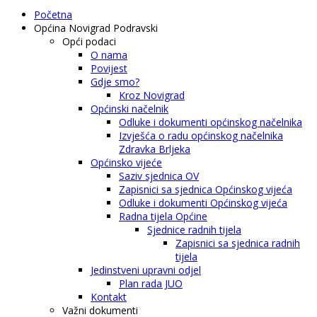
Početna
Općina Novigrad Podravski
Opći podaci
O nama
Povijest
Gdje smo?
Kroz Novigrad
Općinski načelnik
Odluke i dokumenti općinskog načelnika
Izvješća o radu općinskog načelnika
Zdravka Brljeka
Općinsko vijeće
Saziv sjednica OV
Zapisnici sa sjednica Općinskog vijeća
Odluke i dokumenti Općinskog vijeća
Radna tijela Općine
Sjednice radnih tijela
Zapisnici sa sjednica radnih
tijela
Jedinstveni upravni odjel
Plan rada JUO
Kontakt
Važni dokumenti