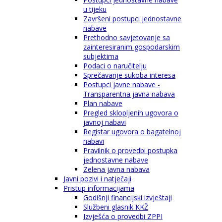
u tijeku
Završeni postupci jednostavne
nabave
Prethodno savjetovanje sa
zainteresiranim gospodarskim
subjektima
Podaci o naručitelju
Sprečavanje sukoba interesa
Postupci javne nabave -
Transparentna javna nabava
Plan nabave
Pregled sklopljenih ugovora o
javnoj nabavi
Registar ugovora o bagatelnoj
nabavi
Pravilnik o provedbi postupka
jednostavne nabave
Zelena javna nabava
Javni pozivi i natječaji
Pristup informacijama
Godišnji financijski izvještaji
Službeni glasnik KKŽ
Izvješća o provedbi ZPPI