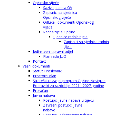
Općinsko vijeće
Saziv sjednica OV
Zapisnici sa sjednica
Općinskog vijeća
Odluke i dokumenti Općinskog
vijeća
Radna tijela Općine
Sjednice radnih tijela
Zapisnici sa sjednica radnih
tijela
Jedinstveni upravni odjel
Plan rada JUO
Kontakt
Važni dokumenti
Statut i Poslovnik
Prostorni plan
Strateški razvojni program Općine Novigrad
Podravski za razdoblje 2021.- 2027. godine
Proračun
Javna nabava
Postupci javne nabave u tijeku
Završeni postupci javne
nabave
Postupci jednostavne nabave