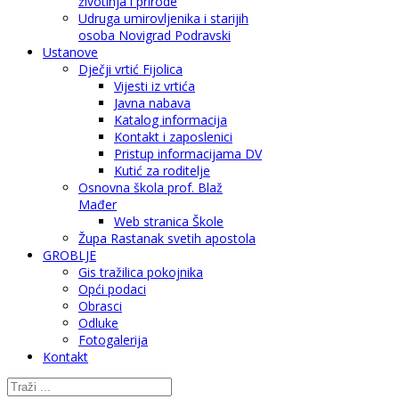
životinja i prirode
Udruga umirovljenika i starijih
osoba Novigrad Podravski
Ustanove
Dječji vrtić Fijolica
Vijesti iz vrtića
Javna nabava
Katalog informacija
Kontakt i zaposlenici
Pristup informacijama DV
Kutić za roditelje
Osnovna škola prof. Blaž
Mađer
Web stranica Škole
Župa Rastanak svetih apostola
GROBLJE
Gis tražilica pokojnika
Opći podaci
Obrasci
Odluke
Fotogalerija
Kontakt