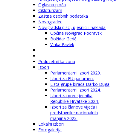
Oglasna ploča
Cikloturizam
Zaštita osobnih podataka
Novogradec
Novigradski pisci, pjesnici i naklada
Općina Novigrad Podravski
Božidar Gerić
Vinka Pavlek
Poduzetnička zona
Izbori
Parlamentarni izbori 2020.
Izbori za EU parlament
Lista grupe birača Darko Duga
Parlamentarni izbori 2024.
Izbori za predsjednika
Republike Hrvatske 2024.
Izbori za članove vijeća i
predstavnike nacionalnih
manjina 2023.
Lokalni izbori
Fotogalerija