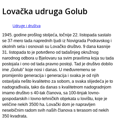
Lovačka udruga Golub
Udruge i društva
1945. godine prošlog stoljeća, točnije 22. listopada sastalo
se 37-mero tada naprednih ljudi iz Novigrada Podravskog i
okolnih sela i osnovali su Lovačko društvo. 9 dana kasnije
31. listopada to je potvrđeno od tadašnjeg okružnog
narodnog odbora u Bjelovaru sa svim pravilima koja su tada
postojala i ono od tada pravno postoji. Tad je društvo dobilo
ime „Golub" koje nosi i danas. U međuvremenu se
promijenilo generacija i generacija i svaka je od njih
ostavljala nešto kvalitetno za sobom, a svaka slijedeća je to
nadograđivala, tako da danas s kvalitetnom nadogradnjom
imamo društvo s 40-tak članova, sa 100-tinjak lovno-
gospodarskih i lovno-tehničkih objekata u lovištu, koje je
veličine nekih 3500 ha.
Lovački dom je napravljen
nesebičnim radom svih naših članova s terasom od nekih
350 kvadrata.