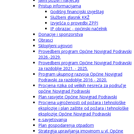
Javni pozivi i natječaji
Pristup informacijama
Godišnji financijski izvještaji
Službeni glasnik KKŽ
Izvješća o provedbi ZPPI
IP obrazac - općinski načelnik
Donacije i sponzorstva
Obrasci
Sklopljeni ugovori
Provedbeni program Općine Novigrad Podravski
2026.-2029.
Provedbeni program Općine Novigrad Podravski
za razdoblje 2021. - 2025.
Program ukupnog razvoja Općine Novigrad
Podravski za razdoblje 2016 - 2020.
Procjena rizika od velikih nesreća za područje
općine Novigrad Podravski
Plan rasvjete Općine Novigrad Podravski
Procjena ugroženosti od požara i tehnološke
eksplozije i plan zaštite od požara i tehnološke
eksplozije Općine Novigrad Podravski
e-savjetovanja
Plan gospodarenja otpadom
Strategija upravljanja imovinom u vl. Općine