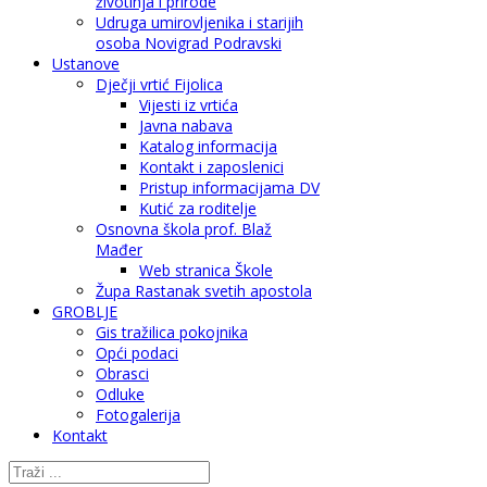
životinja i prirode
Udruga umirovljenika i starijih
osoba Novigrad Podravski
Ustanove
Dječji vrtić Fijolica
Vijesti iz vrtića
Javna nabava
Katalog informacija
Kontakt i zaposlenici
Pristup informacijama DV
Kutić za roditelje
Osnovna škola prof. Blaž
Mađer
Web stranica Škole
Župa Rastanak svetih apostola
GROBLJE
Gis tražilica pokojnika
Opći podaci
Obrasci
Odluke
Fotogalerija
Kontakt