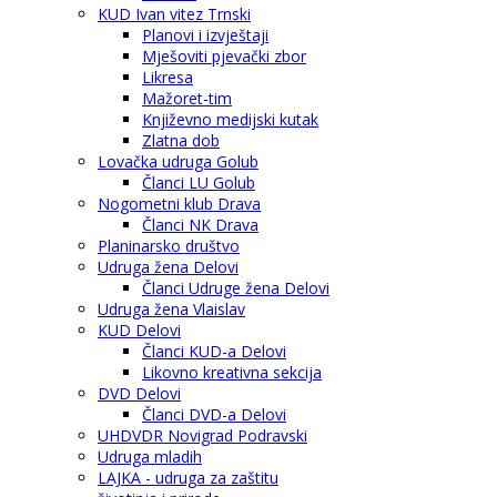
KUD Ivan vitez Trnski
Planovi i izvještaji
Mješoviti pjevački zbor
Likresa
Mažoret-tim
Književno medijski kutak
Zlatna dob
Lovačka udruga Golub
Članci LU Golub
Nogometni klub Drava
Članci NK Drava
Planinarsko društvo
Udruga žena Delovi
Članci Udruge žena Delovi
Udruga žena Vlaislav
KUD Delovi
Članci KUD-a Delovi
Likovno kreativna sekcija
DVD Delovi
Članci DVD-a Delovi
UHDVDR Novigrad Podravski
Udruga mladih
LAJKA - udruga za zaštitu