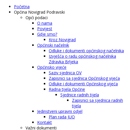
Početna
Općina Novigrad Podravski
Opći podaci
O nama
Povijest
Gdje smo?
Kroz Novigrad
Općinski načelnik
Odluke i dokumenti općinskog načelnika
Izvješća o radu općinskog načelnika
Zdravka Brljeka
Općinsko vijeće
Saziv sjednica OV
Zapisnici sa sjednica Općinskog vijeća
Odluke i dokumenti Općinskog vijeća
Radna tijela Općine
Sjednice radnih tijela
Zapisnici sa sjednica radnih
tijela
Jedinstveni upravni odjel
Plan rada JUO
Kontakt
Važni dokumenti