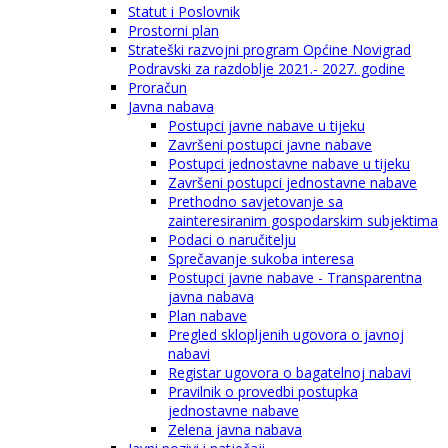
Statut i Poslovnik
Prostorni plan
Strateški razvojni program Općine Novigrad
Podravski za razdoblje 2021.- 2027. godine
Proračun
Javna nabava
Postupci javne nabave u tijeku
Završeni postupci javne nabave
Postupci jednostavne nabave u tijeku
Završeni postupci jednostavne nabave
Prethodno savjetovanje sa
zainteresiranim gospodarskim subjektima
Podaci o naručitelju
Sprečavanje sukoba interesa
Postupci javne nabave - Transparentna
javna nabava
Plan nabave
Pregled sklopljenih ugovora o javnoj
nabavi
Registar ugovora o bagatelnoj nabavi
Pravilnik o provedbi postupka
jednostavne nabave
Zelena javna nabava