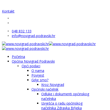
Kontakt
048 832 133
info@novigrad-podravski.hr
Početna
Općina Novigrad Podravski
Opći podaci
O nama
Povijest
Gdje smo?
Kroz Novigrad
Općinski načelnik
Odluke i dokumenti općinskog
načelnika
Izvješća o radu općinskog
načelnika Zdravka Brljeka