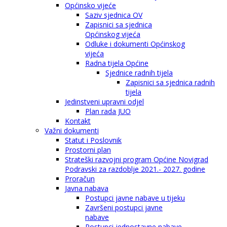
Općinsko vijeće
Saziv sjednica OV
Zapisnici sa sjednica
Općinskog vijeća
Odluke i dokumenti Općinskog
vijeća
Radna tijela Općine
Sjednice radnih tijela
Zapisnici sa sjednica radnih
tijela
Jedinstveni upravni odjel
Plan rada JUO
Kontakt
Važni dokumenti
Statut i Poslovnik
Prostorni plan
Strateški razvojni program Općine Novigrad
Podravski za razdoblje 2021.- 2027. godine
Proračun
Javna nabava
Postupci javne nabave u tijeku
Završeni postupci javne
nabave
Postupci jednostavne nabave