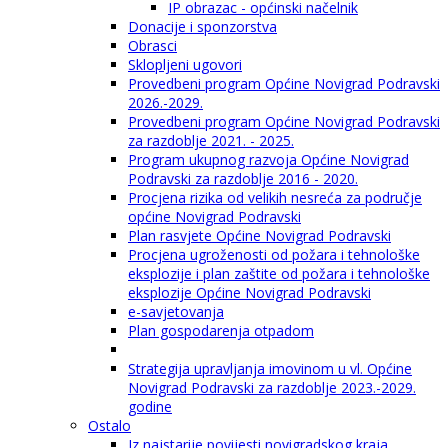
IP obrazac - općinski načelnik
Donacije i sponzorstva
Obrasci
Sklopljeni ugovori
Provedbeni program Općine Novigrad Podravski
2026.-2029.
Provedbeni program Općine Novigrad Podravski
za razdoblje 2021. - 2025.
Program ukupnog razvoja Općine Novigrad
Podravski za razdoblje 2016 - 2020.
Procjena rizika od velikih nesreća za područje
općine Novigrad Podravski
Plan rasvjete Općine Novigrad Podravski
Procjena ugroženosti od požara i tehnološke
eksplozije i plan zaštite od požara i tehnološke
eksplozije Općine Novigrad Podravski
e-savjetovanja
Plan gospodarenja otpadom
Strategija upravljanja imovinom u vl. Općine
Novigrad Podravski za razdoblje 2023.-2029.
godine
Ostalo
Iz najstarije povijesti novigradskog kraja