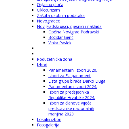
Oglasna ploča
Cikloturizam
Zaštita osobnih podataka
Novogradec
Novigradski pisci, pjesnici i naklada
Općina Novigrad Podravski
Božidar Gerić
Vinka Pavlek
Poduzetnička zona
Izbori
Parlamentarni izbori 2020.
Izbori za EU parlament
Lista grupe birača Darko Duga
Parlamentarni izbori 2024.
Izbori za predsjednika
Republike Hrvatske 2024.
Izbori za članove vijeća i
predstavnike nacionalnih
manjina 2023.
Lokalni izbori
Fotogalerija