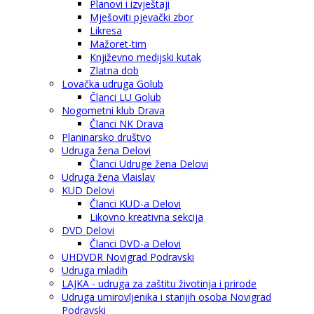
Planovi i izvještaji
Mješoviti pjevački zbor
Likresa
Mažoret-tim
Književno medijski kutak
Zlatna dob
Lovačka udruga Golub
Članci LU Golub
Nogometni klub Drava
Članci NK Drava
Planinarsko društvo
Udruga žena Delovi
Članci Udruge žena Delovi
Udruga žena Vlaislav
KUD Delovi
Članci KUD-a Delovi
Likovno kreativna sekcija
DVD Delovi
Članci DVD-a Delovi
UHDVDR Novigrad Podravski
Udruga mladih
LAJKA - udruga za zaštitu životinja i prirode
Udruga umirovljenika i starijih osoba Novigrad
Podravski