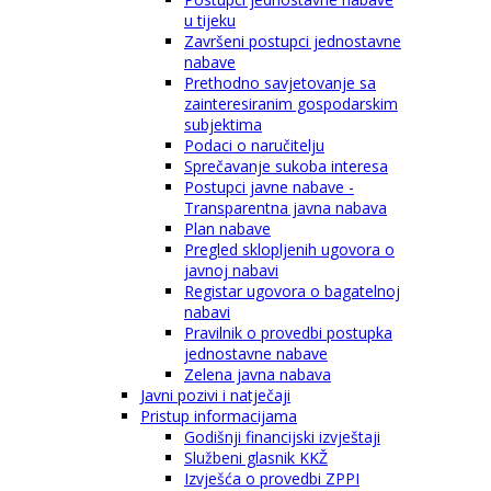
u tijeku
Završeni postupci jednostavne
nabave
Prethodno savjetovanje sa
zainteresiranim gospodarskim
subjektima
Podaci o naručitelju
Sprečavanje sukoba interesa
Postupci javne nabave -
Transparentna javna nabava
Plan nabave
Pregled sklopljenih ugovora o
javnoj nabavi
Registar ugovora o bagatelnoj
nabavi
Pravilnik o provedbi postupka
jednostavne nabave
Zelena javna nabava
Javni pozivi i natječaji
Pristup informacijama
Godišnji financijski izvještaji
Službeni glasnik KKŽ
Izvješća o provedbi ZPPI