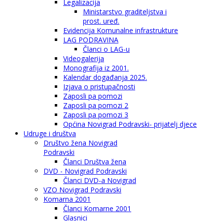
Legalizacija
Ministarstvo graditeljstva i
prost. uređ.
Evidencija Komunalne infrastrukture
LAG PODRAVINA
Članci o LAG-u
Videogalerija
Monografija iz 2001.
Kalendar događanja 2025.
Izjava o pristupačnosti
Zaposli pa pomozi
Zaposli pa pomozi 2
Zaposli pa pomozi 3
Općina Novigrad Podravski- prijatelj djece
Udruge i društva
Društvo žena Novigrad
Podravski
Članci Društva žena
DVD - Novigrad Podravski
Članci DVD-a Novigrad
VZO Novigrad Podravski
Komarna 2001
Članci Komarne 2001
Glasnici