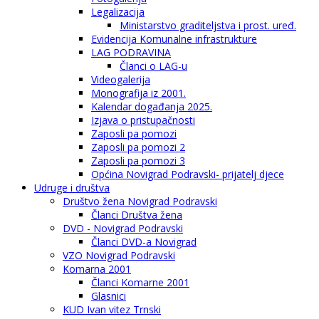
Legalizacija
Ministarstvo graditeljstva i prost. uređ.
Evidencija Komunalne infrastrukture
LAG PODRAVINA
Članci o LAG-u
Videogalerija
Monografija iz 2001.
Kalendar događanja 2025.
Izjava o pristupačnosti
Zaposli pa pomozi
Zaposli pa pomozi 2
Zaposli pa pomozi 3
Općina Novigrad Podravski- prijatelj djece
Udruge i društva
Društvo žena Novigrad Podravski
Članci Društva žena
DVD - Novigrad Podravski
Članci DVD-a Novigrad
VZO Novigrad Podravski
Komarna 2001
Članci Komarne 2001
Glasnici
KUD Ivan vitez Trnski