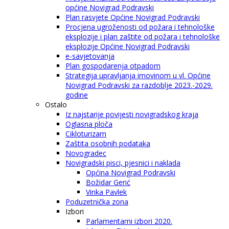
općine Novigrad Podravski
Plan rasvjete Općine Novigrad Podravski
Procjena ugroženosti od požara i tehnološke
eksplozije i plan zaštite od požara i tehnološke
eksplozije Općine Novigrad Podravski
e-savjetovanja
Plan gospodarenja otpadom
Strategija upravljanja imovinom u vl. Općine
Novigrad Podravski za razdoblje 2023.-2029.
godine
Ostalo
Iz najstarije povijesti novigradskog kraja
Oglasna ploča
Cikloturizam
Zaštita osobnih podataka
Novogradec
Novigradski pisci, pjesnici i naklada
Općina Novigrad Podravski
Božidar Gerić
Vinka Pavlek
Poduzetnička zona
Izbori
Parlamentarni izbori 2020.