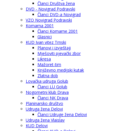
Članci Društva žena
DVD - Novigrad Podravski
Članci DVD-a Novigrad
VZO Novigrad Podravski
Komarna 2001
Članci Komarne 2001
Glasnici
KUD Ivan vitez Trnski
Planovi i izvještaji
Mješoviti pjevački zbor
Likresa
Mažoret-tim
Književno medijski kutak
Zlatna dob
Lovačka udruga Golub
Članci LU Golub
Nogometni klub Drava
Članci NK Drava
Planinarsko društvo
Udruga žena Delovi
Članci Udruge žena Delovi
Udruga žena Vlaislav
KUD Delovi