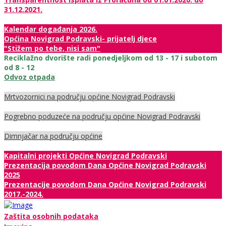
31.12.2021.
Kalendar događanja 2026.
Općina Novigrad Podravski- prijatelj djece
"Stižem po tebe, nisi sam"
Reciklažno dvorište radi ponedjeljkom od 13 - 17 i subotom
od 8 - 12
Odvoz otpada
Mrtvozornici na području općine Novigrad Podravski
Pogrebno poduzeće na području općine Novigrad Podravski
Dimnjačar na području općine
Kapitalni projekti Općine Novigrad Podravski
Prezentacija povodom Dana Općine Novigrad Podravski
2025
Prezentacije povodom Dana Općine Novigrad Podravski
2017.-2024.
Zaštita osobnih podataka