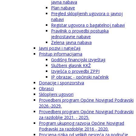
javna nabava
Plan nabave
Pregled sklopljenih ugovora o javnoj
nabavi
Registar ugovora o bagatelnoj nabavi
Pravilnik o provedbi postupka
jednostavne nabave
Zelena javna nabava
Javni pozivi i natječaji
Pristup informacijama
Godišnji financijski izvještaji
Službeni glasnik KKŽ
Izvješća o provedbi ZPPI
IP obrazac - općinski načelnik
Donacije i sponzorstva
Obrasci
Sklopljeni ugovori
Provedbeni program Općine Novigrad Podravski
2026.-2029.
Provedbeni program Općine Novigrad Podravski
za razdoblje 2021. - 2025.
Program ukupnog razvoja Općine Novigrad
Podravski za razdoblje 2016 - 2020.
Procjena rizika od velikih nesreća za područje