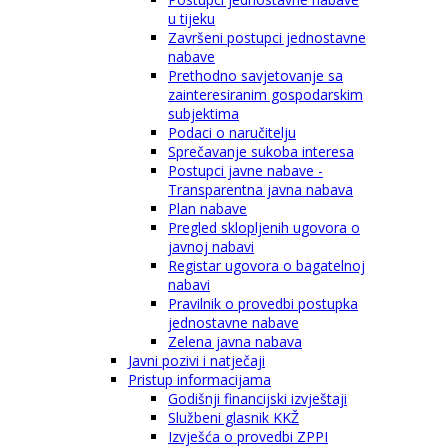
u tijeku
Završeni postupci jednostavne
nabave
Prethodno savjetovanje sa
zainteresiranim gospodarskim
subjektima
Podaci o naručitelju
Sprečavanje sukoba interesa
Postupci javne nabave -
Transparentna javna nabava
Plan nabave
Pregled sklopljenih ugovora o
javnoj nabavi
Registar ugovora o bagatelnoj
nabavi
Pravilnik o provedbi postupka
jednostavne nabave
Zelena javna nabava
Javni pozivi i natječaji
Pristup informacijama
Godišnji financijski izvještaji
Službeni glasnik KKŽ
Izvješća o provedbi ZPPI