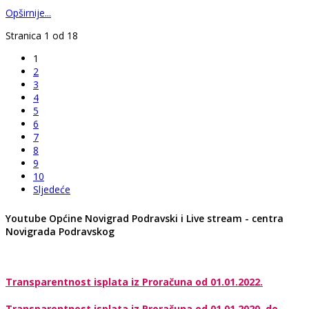
Opširnije...
Stranica 1 od 18
1
2
3
4
5
6
7
8
9
10
Sljedeće
Youtube Općine Novigrad Podravski i Live stream - centra
Novigrada Podravskog
Transparentnost isplata iz Proračuna od 01.01.2022.
Transparentnost isplata iz Proračuna od 01.01.2020. do