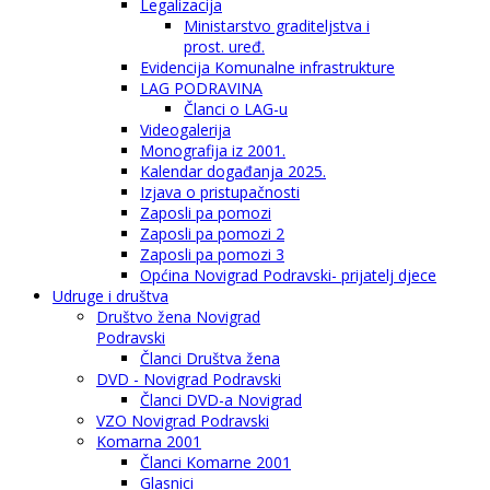
Legalizacija
Ministarstvo graditeljstva i
prost. uređ.
Evidencija Komunalne infrastrukture
LAG PODRAVINA
Članci o LAG-u
Videogalerija
Monografija iz 2001.
Kalendar događanja 2025.
Izjava o pristupačnosti
Zaposli pa pomozi
Zaposli pa pomozi 2
Zaposli pa pomozi 3
Općina Novigrad Podravski- prijatelj djece
Udruge i društva
Društvo žena Novigrad
Podravski
Članci Društva žena
DVD - Novigrad Podravski
Članci DVD-a Novigrad
VZO Novigrad Podravski
Komarna 2001
Članci Komarne 2001
Glasnici