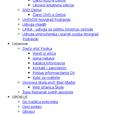
Članci KUD-a Delovi
Likovno kreativna sekcija
DVD Delovi
Članci DVD-a Delovi
UHDVDR Novigrad Podravski
Udruga mladih
LAJKA - udruga za zaštitu životinja i prirode
Udruga umirovljenika i starijih osoba Novigrad
Podravski
Ustanove
Dječji vrtić Fijolica
Vijesti iz vrtića
Javna nabava
Katalog informacija
Kontakt i zaposlenici
Pristup informacijama DV
Kutić za roditelje
Osnovna škola prof. Blaž Mađer
Web stranica Škole
Župa Rastanak svetih apostola
GROBLJE
Gis tražilica pokojnika
Opći podaci
Obrasci