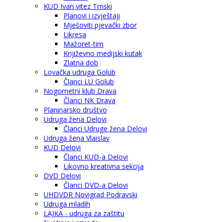
KUD Ivan vitez Trnski
Planovi i izvještaji
Mješoviti pjevački zbor
Likresa
Mažoret-tim
Književno medijski kutak
Zlatna dob
Lovačka udruga Golub
Članci LU Golub
Nogometni klub Drava
Članci NK Drava
Planinarsko društvo
Udruga žena Delovi
Članci Udruge žena Delovi
Udruga žena Vlaislav
KUD Delovi
Članci KUD-a Delovi
Likovno kreativna sekcija
DVD Delovi
Članci DVD-a Delovi
UHDVDR Novigrad Podravski
Udruga mladih
LAJKA - udruga za zaštitu