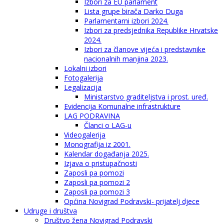
Izbori za EU parlament
Lista grupe birača Darko Duga
Parlamentarni izbori 2024.
Izbori za predsjednika Republike Hrvatske
2024.
Izbori za članove vijeća i predstavnike
nacionalnih manjina 2023.
Lokalni izbori
Fotogalerija
Legalizacija
Ministarstvo graditeljstva i prost. uređ.
Evidencija Komunalne infrastrukture
LAG PODRAVINA
Članci o LAG-u
Videogalerija
Monografija iz 2001.
Kalendar događanja 2025.
Izjava o pristupačnosti
Zaposli pa pomozi
Zaposli pa pomozi 2
Zaposli pa pomozi 3
Općina Novigrad Podravski- prijatelj djece
Udruge i društva
Društvo žena Novigrad Podravski