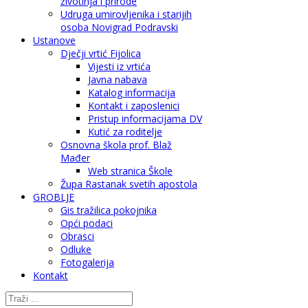
životinja i prirode
Udruga umirovljenika i starijih
osoba Novigrad Podravski
Ustanove
Dječji vrtić Fijolica
Vijesti iz vrtića
Javna nabava
Katalog informacija
Kontakt i zaposlenici
Pristup informacijama DV
Kutić za roditelje
Osnovna škola prof. Blaž
Mađer
Web stranica Škole
Župa Rastanak svetih apostola
GROBLJE
Gis tražilica pokojnika
Opći podaci
Obrasci
Odluke
Fotogalerija
Kontakt