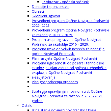
IP obrazac - općinski načelnik
Donacije i sponzorstva
Obrasci
Sklopljeni ugovori
Provedbeni program Općine Novigrad Podravski
2026.-2029.
Provedbeni program Općine Novigrad Podravski
za razdoblje 2021. - 2025.
Program ukupnog razvoja Općine Novigrad
Podravski za razdoblje 2016 - 2020.
Procjena rizika od velikih nesreća za područje
općine Novigrad Podravski
Plan rasvjete Općine Novigrad Podravski
Procjena ugroženosti od požara i tehnološke
eksplozije i plan zaštite od požara i tehnološke
eksplozije Općine Novigrad Podravski
e-savjetovanja
Plan gospodarenja otpadom
Strategija upravljanja imovinom u vl. Općine
Novigrad Podravski za razdoblje 2023.-2029.
godine
Ostalo
Iz najstarije povijesti novigradskog kraja