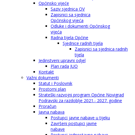
Općinsko vijeće
Saziv sjednica OV
Zapisnici sa sjednica
Općinskog vijeća
Odluke i dokumenti Općinskog
vijeća
Radna tijela Općine
Sjednice radnih tijela
Zapisnici sa sjednica radnih
tijela
Jedinstveni upravni odjel
Plan rada JUO
Kontakt
Važni dokumenti
Statut i Poslovnik
Prostorni plan
Strateški razvojni program Općine Novigrad
Podravski za razdoblje 2021.- 2027. godine
Proračun
Javna nabava
Postupci javne nabave u tijeku
Završeni postupci javne
nabave
Postupci jednostavne nabave