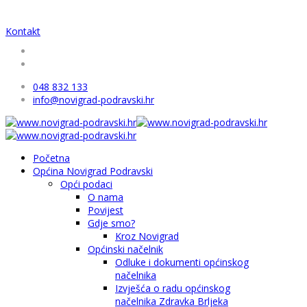
Kontakt
048 832 133
info@novigrad-podravski.hr
Početna
Općina Novigrad Podravski
Opći podaci
O nama
Povijest
Gdje smo?
Kroz Novigrad
Općinski načelnik
Odluke i dokumenti općinskog
načelnika
Izvješća o radu općinskog
načelnika Zdravka Brljeka