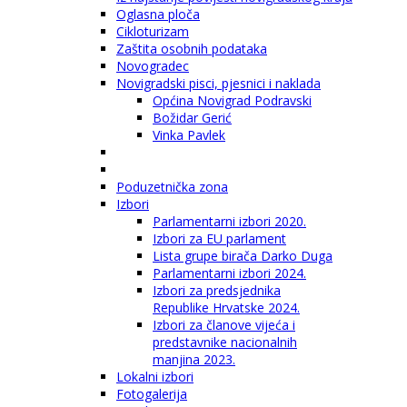
Oglasna ploča
Cikloturizam
Zaštita osobnih podataka
Novogradec
Novigradski pisci, pjesnici i naklada
Općina Novigrad Podravski
Božidar Gerić
Vinka Pavlek
Poduzetnička zona
Izbori
Parlamentarni izbori 2020.
Izbori za EU parlament
Lista grupe birača Darko Duga
Parlamentarni izbori 2024.
Izbori za predsjednika
Republike Hrvatske 2024.
Izbori za članove vijeća i
predstavnike nacionalnih
manjina 2023.
Lokalni izbori
Fotogalerija