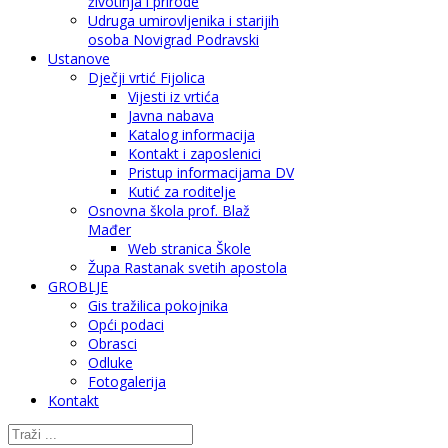
životinja i prirode
Udruga umirovljenika i starijih
osoba Novigrad Podravski
Ustanove
Dječji vrtić Fijolica
Vijesti iz vrtića
Javna nabava
Katalog informacija
Kontakt i zaposlenici
Pristup informacijama DV
Kutić za roditelje
Osnovna škola prof. Blaž
Mađer
Web stranica Škole
Župa Rastanak svetih apostola
GROBLJE
Gis tražilica pokojnika
Opći podaci
Obrasci
Odluke
Fotogalerija
Kontakt