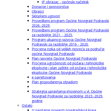
IP obrazac - općinski načelnik
Donacije i sponzorstva
Obrasci
Sklopljeni ugovori
Provedbeni program Općine Novigrad Podravski
2026.-2029.
Provedbeni program Općine Novigrad Podravski
za razdoblje 2021. - 2025.
Program ukupnog razvoja Općine Novigrad
Podravski za razdoblje 2016 - 2020.
Procjena rizika od velikih nesreća za područje
općine Novigrad Podravski
Plan rasvjete Općine Novigrad Podravski
Procjena ugroženosti od požara i tehnološke
eksplozije i plan zaštite od požara i tehnološke
eksplozije Općine Novigrad Podravski
e-savjetovanja
Plan gospodarenja otpadom
Strategija upravljanja imovinom u vl. Općine
Novigrad Podravski za razdoblje 2023.-2029.
godine
Ostalo
Iz najstarije povijesti novigradskog kraja