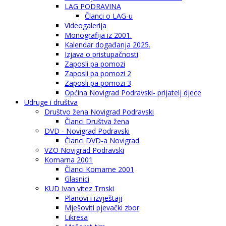
LAG PODRAVINA
Članci o LAG-u
Videogalerija
Monografija iz 2001.
Kalendar događanja 2025.
Izjava o pristupačnosti
Zaposli pa pomozi
Zaposli pa pomozi 2
Zaposli pa pomozi 3
Općina Novigrad Podravski- prijatelj djece
Udruge i društva
Društvo žena Novigrad Podravski
Članci Društva žena
DVD - Novigrad Podravski
Članci DVD-a Novigrad
VZO Novigrad Podravski
Komarna 2001
Članci Komarne 2001
Glasnici
KUD Ivan vitez Trnski
Planovi i izvještaji
Mješoviti pjevački zbor
Likresa