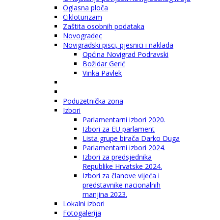
Oglasna ploča
Cikloturizam
Zaštita osobnih podataka
Novogradec
Novigradski pisci, pjesnici i naklada
Općina Novigrad Podravski
Božidar Gerić
Vinka Pavlek
Poduzetnička zona
Izbori
Parlamentarni izbori 2020.
Izbori za EU parlament
Lista grupe birača Darko Duga
Parlamentarni izbori 2024.
Izbori za predsjednika
Republike Hrvatske 2024.
Izbori za članove vijeća i
predstavnike nacionalnih
manjina 2023.
Lokalni izbori
Fotogalerija