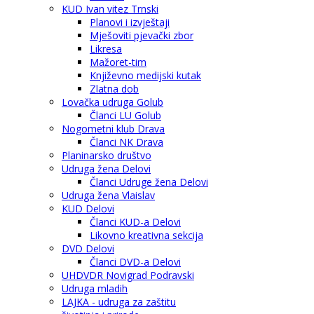
KUD Ivan vitez Trnski
Planovi i izvještaji
Mješoviti pjevački zbor
Likresa
Mažoret-tim
Književno medijski kutak
Zlatna dob
Lovačka udruga Golub
Članci LU Golub
Nogometni klub Drava
Članci NK Drava
Planinarsko društvo
Udruga žena Delovi
Članci Udruge žena Delovi
Udruga žena Vlaislav
KUD Delovi
Članci KUD-a Delovi
Likovno kreativna sekcija
DVD Delovi
Članci DVD-a Delovi
UHDVDR Novigrad Podravski
Udruga mladih
LAJKA - udruga za zaštitu