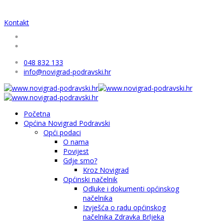
Kontakt
048 832 133
info@novigrad-podravski.hr
Početna
Općina Novigrad Podravski
Opći podaci
O nama
Povijest
Gdje smo?
Kroz Novigrad
Općinski načelnik
Odluke i dokumenti općinskog
načelnika
Izvješća o radu općinskog
načelnika Zdravka Brljeka