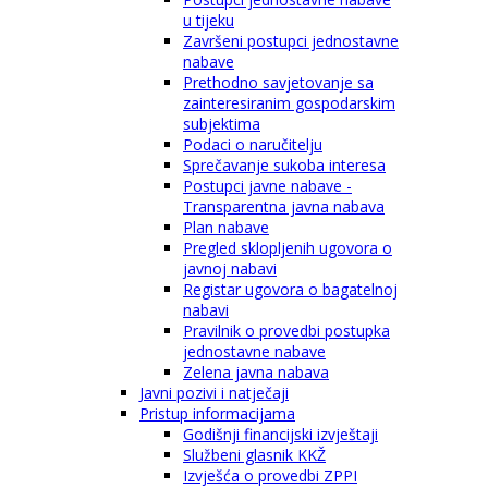
u tijeku
Završeni postupci jednostavne
nabave
Prethodno savjetovanje sa
zainteresiranim gospodarskim
subjektima
Podaci o naručitelju
Sprečavanje sukoba interesa
Postupci javne nabave -
Transparentna javna nabava
Plan nabave
Pregled sklopljenih ugovora o
javnoj nabavi
Registar ugovora o bagatelnoj
nabavi
Pravilnik o provedbi postupka
jednostavne nabave
Zelena javna nabava
Javni pozivi i natječaji
Pristup informacijama
Godišnji financijski izvještaji
Službeni glasnik KKŽ
Izvješća o provedbi ZPPI