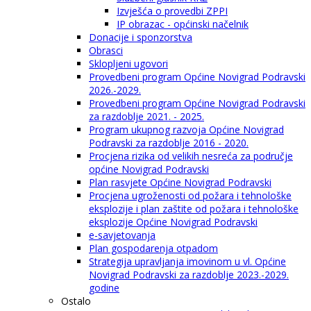
Izvješća o provedbi ZPPI
IP obrazac - općinski načelnik
Donacije i sponzorstva
Obrasci
Sklopljeni ugovori
Provedbeni program Općine Novigrad Podravski
2026.-2029.
Provedbeni program Općine Novigrad Podravski
za razdoblje 2021. - 2025.
Program ukupnog razvoja Općine Novigrad
Podravski za razdoblje 2016 - 2020.
Procjena rizika od velikih nesreća za područje
općine Novigrad Podravski
Plan rasvjete Općine Novigrad Podravski
Procjena ugroženosti od požara i tehnološke
eksplozije i plan zaštite od požara i tehnološke
eksplozije Općine Novigrad Podravski
e-savjetovanja
Plan gospodarenja otpadom
Strategija upravljanja imovinom u vl. Općine
Novigrad Podravski za razdoblje 2023.-2029.
godine
Ostalo