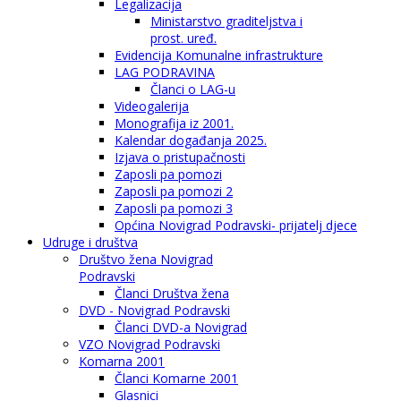
Legalizacija
Ministarstvo graditeljstva i
prost. uređ.
Evidencija Komunalne infrastrukture
LAG PODRAVINA
Članci o LAG-u
Videogalerija
Monografija iz 2001.
Kalendar događanja 2025.
Izjava o pristupačnosti
Zaposli pa pomozi
Zaposli pa pomozi 2
Zaposli pa pomozi 3
Općina Novigrad Podravski- prijatelj djece
Udruge i društva
Društvo žena Novigrad
Podravski
Članci Društva žena
DVD - Novigrad Podravski
Članci DVD-a Novigrad
VZO Novigrad Podravski
Komarna 2001
Članci Komarne 2001
Glasnici