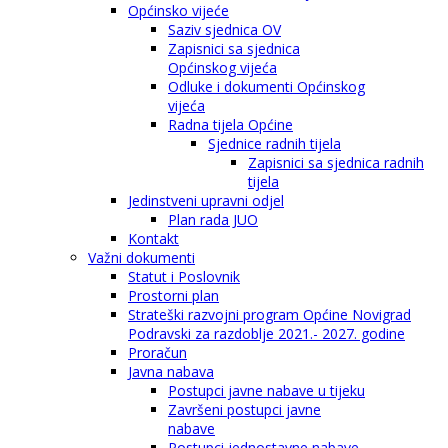
Općinsko vijeće
Saziv sjednica OV
Zapisnici sa sjednica
Općinskog vijeća
Odluke i dokumenti Općinskog
vijeća
Radna tijela Općine
Sjednice radnih tijela
Zapisnici sa sjednica radnih
tijela
Jedinstveni upravni odjel
Plan rada JUO
Kontakt
Važni dokumenti
Statut i Poslovnik
Prostorni plan
Strateški razvojni program Općine Novigrad
Podravski za razdoblje 2021.- 2027. godine
Proračun
Javna nabava
Postupci javne nabave u tijeku
Završeni postupci javne
nabave
Postupci jednostavne nabave