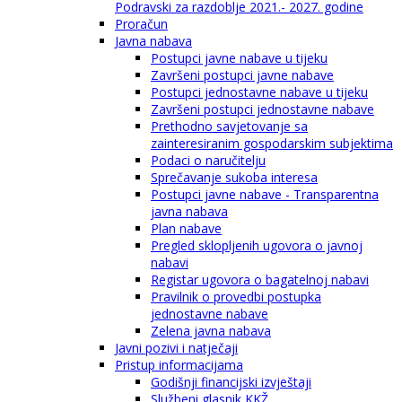
Podravski za razdoblje 2021.- 2027. godine
Proračun
Javna nabava
Postupci javne nabave u tijeku
Završeni postupci javne nabave
Postupci jednostavne nabave u tijeku
Završeni postupci jednostavne nabave
Prethodno savjetovanje sa
zainteresiranim gospodarskim subjektima
Podaci o naručitelju
Sprečavanje sukoba interesa
Postupci javne nabave - Transparentna
javna nabava
Plan nabave
Pregled sklopljenih ugovora o javnoj
nabavi
Registar ugovora o bagatelnoj nabavi
Pravilnik o provedbi postupka
jednostavne nabave
Zelena javna nabava
Javni pozivi i natječaji
Pristup informacijama
Godišnji financijski izvještaji
Službeni glasnik KKŽ