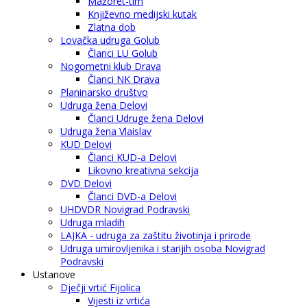
Mažoret-tim
Književno medijski kutak
Zlatna dob
Lovačka udruga Golub
Članci LU Golub
Nogometni klub Drava
Članci NK Drava
Planinarsko društvo
Udruga žena Delovi
Članci Udruge žena Delovi
Udruga žena Vlaislav
KUD Delovi
Članci KUD-a Delovi
Likovno kreativna sekcija
DVD Delovi
Članci DVD-a Delovi
UHDVDR Novigrad Podravski
Udruga mladih
LAJKA - udruga za zaštitu životinja i prirode
Udruga umirovljenika i starijih osoba Novigrad
Podravski
Ustanove
Dječji vrtić Fijolica
Vijesti iz vrtića