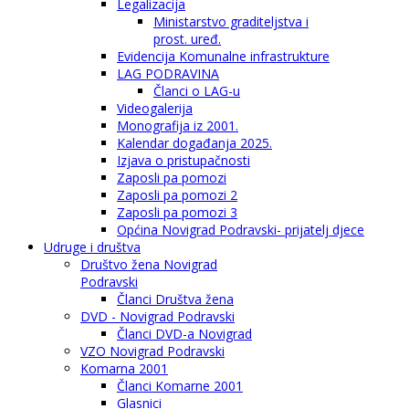
Legalizacija
Ministarstvo graditeljstva i
prost. uređ.
Evidencija Komunalne infrastrukture
LAG PODRAVINA
Članci o LAG-u
Videogalerija
Monografija iz 2001.
Kalendar događanja 2025.
Izjava o pristupačnosti
Zaposli pa pomozi
Zaposli pa pomozi 2
Zaposli pa pomozi 3
Općina Novigrad Podravski- prijatelj djece
Udruge i društva
Društvo žena Novigrad
Podravski
Članci Društva žena
DVD - Novigrad Podravski
Članci DVD-a Novigrad
VZO Novigrad Podravski
Komarna 2001
Članci Komarne 2001
Glasnici