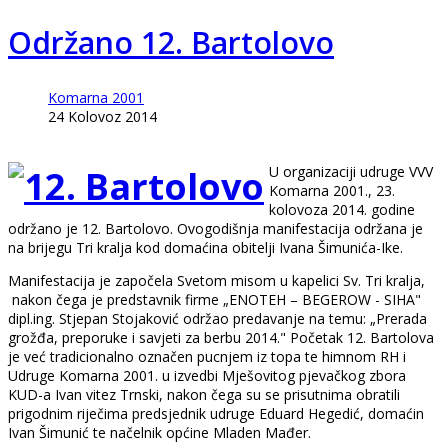
Održano 12. Bartolovo
Komarna 2001
24 Kolovoz 2014
U organizaciji udruge VVV
Komarna 2001., 23.
kolovoza 2014. godine
održano je 12. Bartolovo. Ovogodišnja manifestacija održana je
na brijegu Tri kralja kod domaćina obitelji Ivana Šimunića-Ike.
Manifestacija je započela Svetom misom u kapelici Sv. Tri kralja,
nakon čega je predstavnik firme „ENOTEH – BEGEROW - SIHA"
dipl.ing. Stjepan Stojaković održao predavanje na temu: „Prerada
grožđa, preporuke i savjeti za berbu 2014." Početak 12. Bartolova
je već tradicionalno označen pucnjem iz topa te himnom RH i
Udruge Komarna 2001. u izvedbi Mješovitog pjevačkog zbora
KUD-a Ivan vitez Trnski, nakon čega su se prisutnima obratili
prigodnim riječima predsjednik udruge Eduard Hegedić, domaćin
Ivan Šimunić te načelnik općine Mladen Mađer.