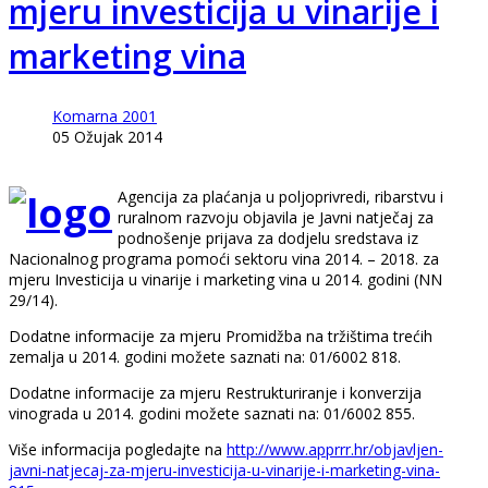
mjeru investicija u vinarije i
marketing vina
Komarna 2001
05 Ožujak 2014
Agencija za plaćanja u poljoprivredi, ribarstvu i
ruralnom razvoju objavila je Javni natječaj za
podnošenje prijava za dodjelu sredstava iz
Nacionalnog programa pomoći sektoru vina 2014. – 2018. za
mjeru Investicija u vinarije i marketing vina u 2014. godini (NN
29/14).
Dodatne informacije za mjeru Promidžba na tržištima trećih
zemalja u 2014. godini možete saznati na: 01/6002 818.
Dodatne informacije za mjeru Restrukturiranje i konverzija
vinograda u 2014. godini možete saznati na: 01/6002 855.
Više informacija pogledajte na
http://www.apprrr.hr/objavljen-
javni-natjecaj-za-mjeru-investicija-u-vinarije-i-marketing-vina-