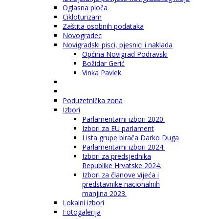
Oglasna ploča
Cikloturizam
Zaštita osobnih podataka
Novogradec
Novigradski pisci, pjesnici i naklada
Općina Novigrad Podravski
Božidar Gerić
Vinka Pavlek
Poduzetnička zona
Izbori
Parlamentarni izbori 2020.
Izbori za EU parlament
Lista grupe birača Darko Duga
Parlamentarni izbori 2024.
Izbori za predsjednika
Republike Hrvatske 2024.
Izbori za članove vijeća i
predstavnike nacionalnih
manjina 2023.
Lokalni izbori
Fotogalerija