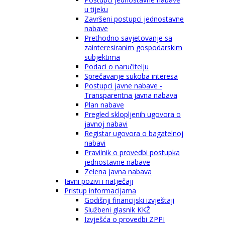
u tijeku
Završeni postupci jednostavne
nabave
Prethodno savjetovanje sa
zainteresiranim gospodarskim
subjektima
Podaci o naručitelju
Sprečavanje sukoba interesa
Postupci javne nabave -
Transparentna javna nabava
Plan nabave
Pregled sklopljenih ugovora o
javnoj nabavi
Registar ugovora o bagatelnoj
nabavi
Pravilnik o provedbi postupka
jednostavne nabave
Zelena javna nabava
Javni pozivi i natječaji
Pristup informacijama
Godišnji financijski izvještaji
Službeni glasnik KKŽ
Izvješća o provedbi ZPPI