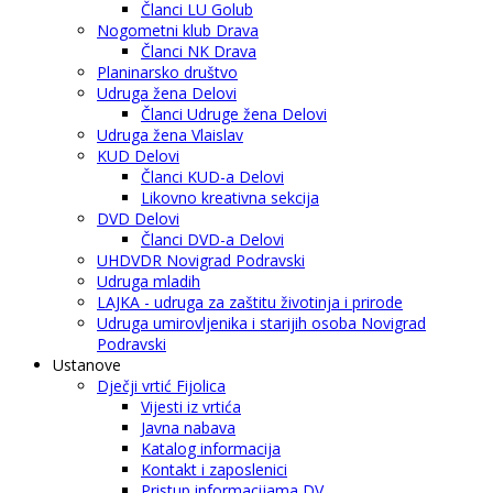
Članci LU Golub
Nogometni klub Drava
Članci NK Drava
Planinarsko društvo
Udruga žena Delovi
Članci Udruge žena Delovi
Udruga žena Vlaislav
KUD Delovi
Članci KUD-a Delovi
Likovno kreativna sekcija
DVD Delovi
Članci DVD-a Delovi
UHDVDR Novigrad Podravski
Udruga mladih
LAJKA - udruga za zaštitu životinja i prirode
Udruga umirovljenika i starijih osoba Novigrad
Podravski
Ustanove
Dječji vrtić Fijolica
Vijesti iz vrtića
Javna nabava
Katalog informacija
Kontakt i zaposlenici
Pristup informacijama DV