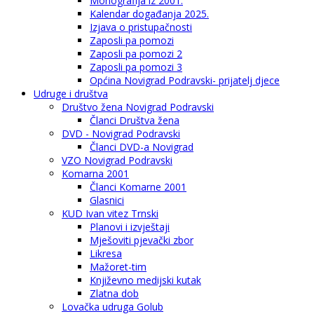
Monografija iz 2001.
Kalendar događanja 2025.
Izjava o pristupačnosti
Zaposli pa pomozi
Zaposli pa pomozi 2
Zaposli pa pomozi 3
Općina Novigrad Podravski- prijatelj djece
Udruge i društva
Društvo žena Novigrad Podravski
Članci Društva žena
DVD - Novigrad Podravski
Članci DVD-a Novigrad
VZO Novigrad Podravski
Komarna 2001
Članci Komarne 2001
Glasnici
KUD Ivan vitez Trnski
Planovi i izvještaji
Mješoviti pjevački zbor
Likresa
Mažoret-tim
Književno medijski kutak
Zlatna dob
Lovačka udruga Golub