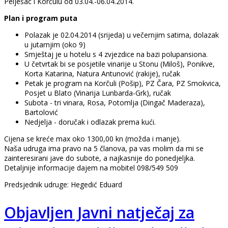
Pelješac i Korčulu od 03.04.-06.04.2014.
Plan i program puta
Polazak je 02.04.2014 (srijeda) u večernjim satima, dolazak
u jutarnjim (oko 9)
Smještaj je u hotelu s 4 zvjezdice na bazi polupansiona.
U četvrtak bi se posjetile vinarije u Stonu (Miloš), Ponikve,
Korta Katarina, Natura Antunović (rakije), ručak
Petak je program na Korčuli (Pošip), PZ Čara, PZ Smokvica,
Posjet u Blato (Vinarija Lunbarda-Grk), ručak
Subota - tri vinara, Rosa, Potomlja (Dingač Maderaza),
Bartolović
Nedjelja - doručak i odlazak prema kući.
Cijena se kreće max oko 1300,00 kn (možda i manje).
Naša udruga ima pravo na 5 članova, pa vas molim da mi se
zainteresirani jave do subote, a najkasnije do ponedjeljka.
Detaljnije informacije dajem na mobitel 098/549 509
Predsjednik udruge: Hegedić Eduard
Objavljen Javni natječaj za