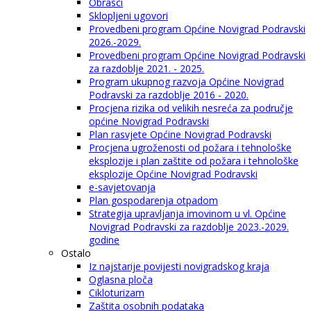
Obrasci
Sklopljeni ugovori
Provedbeni program Općine Novigrad Podravski
2026.-2029.
Provedbeni program Općine Novigrad Podravski
za razdoblje 2021. - 2025.
Program ukupnog razvoja Općine Novigrad
Podravski za razdoblje 2016 - 2020.
Procjena rizika od velikih nesreća za područje
općine Novigrad Podravski
Plan rasvjete Općine Novigrad Podravski
Procjena ugroženosti od požara i tehnološke
eksplozije i plan zaštite od požara i tehnološke
eksplozije Općine Novigrad Podravski
e-savjetovanja
Plan gospodarenja otpadom
Strategija upravljanja imovinom u vl. Općine
Novigrad Podravski za razdoblje 2023.-2029.
godine
Ostalo
Iz najstarije povijesti novigradskog kraja
Oglasna ploča
Cikloturizam
Zaštita osobnih podataka