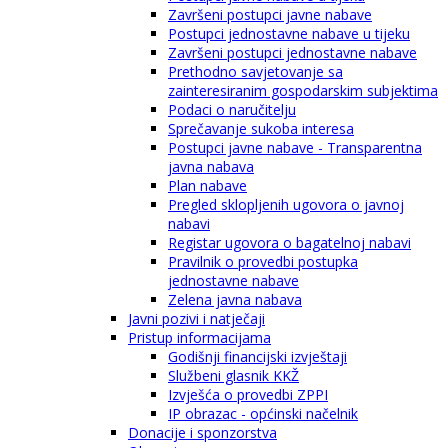
Završeni postupci javne nabave
Postupci jednostavne nabave u tijeku
Završeni postupci jednostavne nabave
Prethodno savjetovanje sa
zainteresiranim gospodarskim subjektima
Podaci o naručitelju
Sprečavanje sukoba interesa
Postupci javne nabave - Transparentna
javna nabava
Plan nabave
Pregled sklopljenih ugovora o javnoj
nabavi
Registar ugovora o bagatelnoj nabavi
Pravilnik o provedbi postupka
jednostavne nabave
Zelena javna nabava
Javni pozivi i natječaji
Pristup informacijama
Godišnji financijski izvještaji
Službeni glasnik KKŽ
Izvješća o provedbi ZPPI
IP obrazac - općinski načelnik
Donacije i sponzorstva