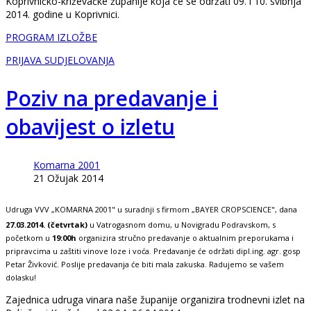
Koprivničko-križevačke županije koja će se održati 09. i 10. svibnja
2014. godine u Koprivnici.
PROGRAM IZLOŽBE
PRIJAVA SUDJELOVANJA
Poziv na predavanje i
obavijest o izletu
Komarna 2001
21 Ožujak 2014
Udruga VVV „KOMARNA 2001" u suradnji s firmom „BAYER CROPSCIENCE", dana
27.03.2014. (četvrtak)
u Vatrogasnom domu, u Novigradu Podravskom, s
početkom u
19:00h
organizira stručno predavanje o aktualnim preporukama i
pripravcima u zaštiti vinove loze i voća. Predavanje će održati dipl.ing. agr. gosp
Petar Živković. Poslije predavanja će biti mala zakuska. Radujemo se vašem
dolasku!
Zajednica udruga vinara naše županije organizira trodnevni izlet na