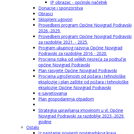
IP obrazac - općinski načelnik
Donacije i sponzorstva
Obrasci
Sklopljeni ugovori
Provedbeni program Općine Novigrad Podravski
2026.-2029.
Provedbeni program Općine Novigrad Podravski
za razdoblje 2021. - 2025.
Program ukupnog razvoja Općine Novigrad
Podravski za razdoblje 2016 - 2020.
Procjena rizika od velikih nesreća za područje
općine Novigrad Podravski
Plan rasvjete Općine Novigrad Podravski
Procjena ugroženosti od požara i tehnološke
eksplozije i plan zaštite od požara i tehnološke
eksplozije Općine Novigrad Podravski
e-savjetovanja
Plan gospodarenja otpadom
Strategija upravljanja imovinom u vl. Općine
Novigrad Podravski za razdoblje 2023.-2029.
godine
Ostalo
Iz najstarije povijesti novigradskog kraja