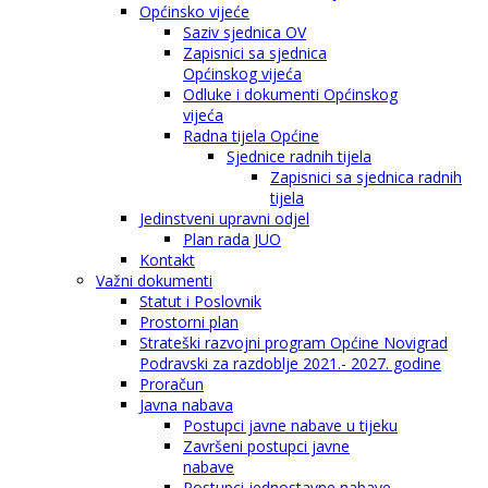
Općinsko vijeće
Saziv sjednica OV
Zapisnici sa sjednica
Općinskog vijeća
Odluke i dokumenti Općinskog
vijeća
Radna tijela Općine
Sjednice radnih tijela
Zapisnici sa sjednica radnih
tijela
Jedinstveni upravni odjel
Plan rada JUO
Kontakt
Važni dokumenti
Statut i Poslovnik
Prostorni plan
Strateški razvojni program Općine Novigrad
Podravski za razdoblje 2021.- 2027. godine
Proračun
Javna nabava
Postupci javne nabave u tijeku
Završeni postupci javne
nabave
Postupci jednostavne nabave