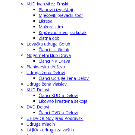
KUD Ivan vitez Trnski
Planovi i izvještaji
Mješoviti pjevački zbor
Likresa
Mažoret-tim
Književno medijski kutak
Zlatna dob
Lovačka udruga Golub
Članci LU Golub
Nogometni klub Drava
Članci NK Drava
Planinarsko društvo
Udruga žena Delovi
Članci Udruge žena Delovi
Udruga žena Vlaislav
KUD Delovi
Članci KUD-a Delovi
Likovno kreativna sekcija
DVD Delovi
Članci DVD-a Delovi
UHDVDR Novigrad Podravski
Udruga mladih
LAJKA - udruga za zaštitu