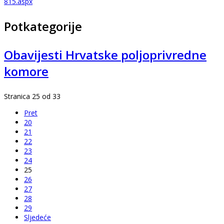
815.aspx
Potkategorije
Obavijesti Hrvatske poljoprivredne
komore
Stranica 25 od 33
Pret
20
21
22
23
24
25
26
27
28
29
Sljedeće