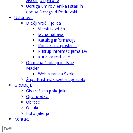
životinja i prirode
Udruga umirovljenika i starijih
osoba Novigrad Podravski
Ustanove
Dječji vrtić Fijolica
Vijesti iz vrtića
Javna nabava
Katalog informacija
Kontakt i zaposlenici
Pristup informacijama DV
Kutić za roditelje
Osnovna škola prof. Blaž
Mađer
Web stranica Škole
Župa Rastanak svetih apostola
GROBLJE
Gis tražilica pokojnika
Opći podaci
Obrasci
Odluke
Fotogalerija
Kontakt