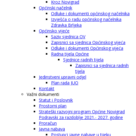
Kroz Novigrad
Općinski načelnik
Odluke i dokumenti općinskog načelnika
Izvješća o radu općinskog načelnika
Zdravka Brljeka
Općinsko vijeće
Saziv sjednica OV
Zapisnici sa sjednica Općinskog vijeća
Odluke i dokumenti Općinskog vijeća
Radna tijela Općine
Sjednice radnih tijela
Zapisnici sa sjednica radnih
tijela
Jedinstveni upravni odjel
Plan rada JUO
Kontakt
Važni dokumenti
Statut i Poslovnik
Prostorni plan
Strateški razvojni program Općine Novigrad
Podravski za razdoblje 2021.- 2027. godine
Proračun
Javna nabava
Postupci javne nabave u tijeku