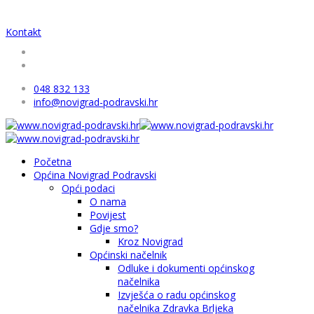
Kontakt
048 832 133
info@novigrad-podravski.hr
Početna
Općina Novigrad Podravski
Opći podaci
O nama
Povijest
Gdje smo?
Kroz Novigrad
Općinski načelnik
Odluke i dokumenti općinskog
načelnika
Izvješća o radu općinskog
načelnika Zdravka Brljeka