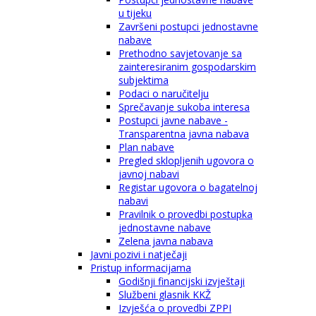
u tijeku
Završeni postupci jednostavne
nabave
Prethodno savjetovanje sa
zainteresiranim gospodarskim
subjektima
Podaci o naručitelju
Sprečavanje sukoba interesa
Postupci javne nabave -
Transparentna javna nabava
Plan nabave
Pregled sklopljenih ugovora o
javnoj nabavi
Registar ugovora o bagatelnoj
nabavi
Pravilnik o provedbi postupka
jednostavne nabave
Zelena javna nabava
Javni pozivi i natječaji
Pristup informacijama
Godišnji financijski izvještaji
Službeni glasnik KKŽ
Izvješća o provedbi ZPPI