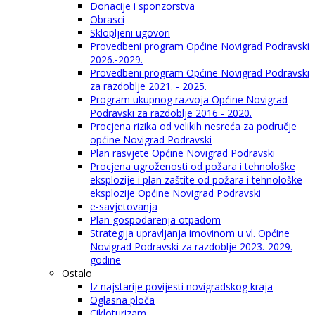
Donacije i sponzorstva
Obrasci
Sklopljeni ugovori
Provedbeni program Općine Novigrad Podravski
2026.-2029.
Provedbeni program Općine Novigrad Podravski
za razdoblje 2021. - 2025.
Program ukupnog razvoja Općine Novigrad
Podravski za razdoblje 2016 - 2020.
Procjena rizika od velikih nesreća za područje
općine Novigrad Podravski
Plan rasvjete Općine Novigrad Podravski
Procjena ugroženosti od požara i tehnološke
eksplozije i plan zaštite od požara i tehnološke
eksplozije Općine Novigrad Podravski
e-savjetovanja
Plan gospodarenja otpadom
Strategija upravljanja imovinom u vl. Općine
Novigrad Podravski za razdoblje 2023.-2029.
godine
Ostalo
Iz najstarije povijesti novigradskog kraja
Oglasna ploča
Cikloturizam