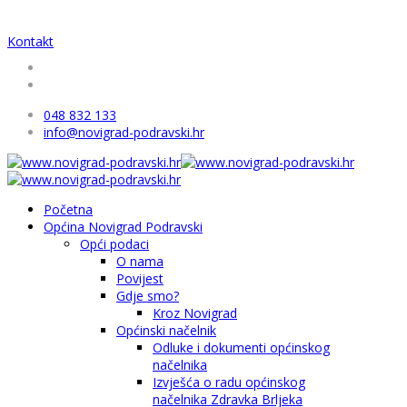
Kontakt
048 832 133
info@novigrad-podravski.hr
Početna
Općina Novigrad Podravski
Opći podaci
O nama
Povijest
Gdje smo?
Kroz Novigrad
Općinski načelnik
Odluke i dokumenti općinskog
načelnika
Izvješća o radu općinskog
načelnika Zdravka Brljeka