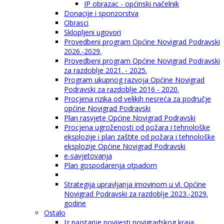
IP obrazac - općinski načelnik
Donacije i sponzorstva
Obrasci
Sklopljeni ugovori
Provedbeni program Općine Novigrad Podravski
2026.-2029.
Provedbeni program Općine Novigrad Podravski
za razdoblje 2021. - 2025.
Program ukupnog razvoja Općine Novigrad
Podravski za razdoblje 2016 - 2020.
Procjena rizika od velikih nesreća za područje
općine Novigrad Podravski
Plan rasvjete Općine Novigrad Podravski
Procjena ugroženosti od požara i tehnološke
eksplozije i plan zaštite od požara i tehnološke
eksplozije Općine Novigrad Podravski
e-savjetovanja
Plan gospodarenja otpadom
Strategija upravljanja imovinom u vl. Općine
Novigrad Podravski za razdoblje 2023.-2029.
godine
Ostalo
Iz najstarije povijesti novigradskog kraja