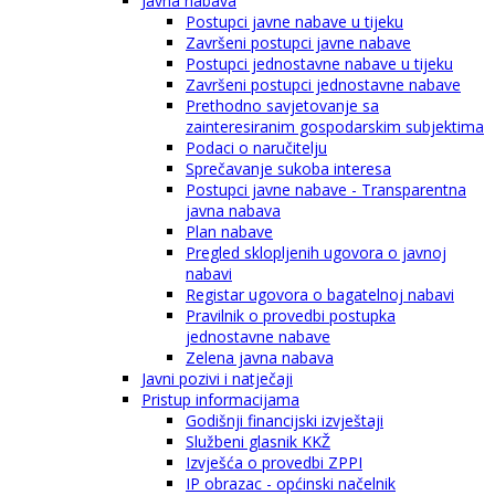
Javna nabava
Postupci javne nabave u tijeku
Završeni postupci javne nabave
Postupci jednostavne nabave u tijeku
Završeni postupci jednostavne nabave
Prethodno savjetovanje sa
zainteresiranim gospodarskim subjektima
Podaci o naručitelju
Sprečavanje sukoba interesa
Postupci javne nabave - Transparentna
javna nabava
Plan nabave
Pregled sklopljenih ugovora o javnoj
nabavi
Registar ugovora o bagatelnoj nabavi
Pravilnik o provedbi postupka
jednostavne nabave
Zelena javna nabava
Javni pozivi i natječaji
Pristup informacijama
Godišnji financijski izvještaji
Službeni glasnik KKŽ
Izvješća o provedbi ZPPI
IP obrazac - općinski načelnik