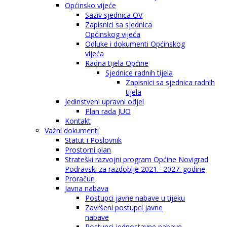
Općinsko vijeće
Saziv sjednica OV
Zapisnici sa sjednica
Općinskog vijeća
Odluke i dokumenti Općinskog
vijeća
Radna tijela Općine
Sjednice radnih tijela
Zapisnici sa sjednica radnih
tijela
Jedinstveni upravni odjel
Plan rada JUO
Kontakt
Važni dokumenti
Statut i Poslovnik
Prostorni plan
Strateški razvojni program Općine Novigrad
Podravski za razdoblje 2021.- 2027. godine
Proračun
Javna nabava
Postupci javne nabave u tijeku
Završeni postupci javne
nabave
Postupci jednostavne nabave