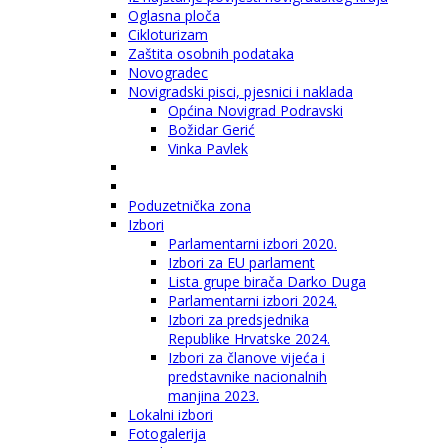
Oglasna ploča
Cikloturizam
Zaštita osobnih podataka
Novogradec
Novigradski pisci, pjesnici i naklada
Općina Novigrad Podravski
Božidar Gerić
Vinka Pavlek
Poduzetnička zona
Izbori
Parlamentarni izbori 2020.
Izbori za EU parlament
Lista grupe birača Darko Duga
Parlamentarni izbori 2024.
Izbori za predsjednika
Republike Hrvatske 2024.
Izbori za članove vijeća i
predstavnike nacionalnih
manjina 2023.
Lokalni izbori
Fotogalerija