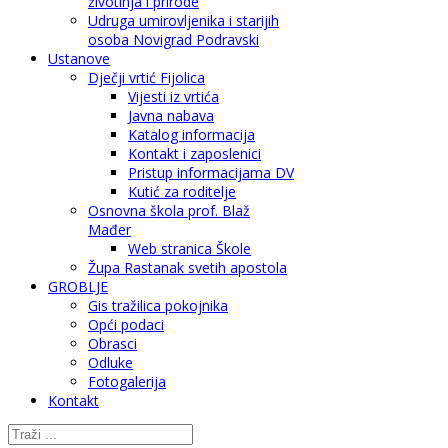
životinja i prirode
Udruga umirovljenika i starijih
osoba Novigrad Podravski
Ustanove
Dječji vrtić Fijolica
Vijesti iz vrtića
Javna nabava
Katalog informacija
Kontakt i zaposlenici
Pristup informacijama DV
Kutić za roditelje
Osnovna škola prof. Blaž
Mađer
Web stranica Škole
Župa Rastanak svetih apostola
GROBLJE
Gis tražilica pokojnika
Opći podaci
Obrasci
Odluke
Fotogalerija
Kontakt