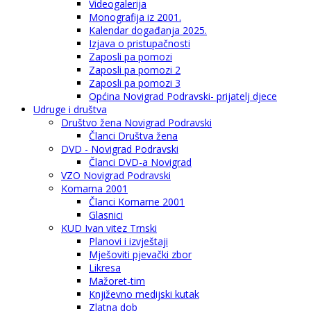
Videogalerija
Monografija iz 2001.
Kalendar događanja 2025.
Izjava o pristupačnosti
Zaposli pa pomozi
Zaposli pa pomozi 2
Zaposli pa pomozi 3
Općina Novigrad Podravski- prijatelj djece
Udruge i društva
Društvo žena Novigrad Podravski
Članci Društva žena
DVD - Novigrad Podravski
Članci DVD-a Novigrad
VZO Novigrad Podravski
Komarna 2001
Članci Komarne 2001
Glasnici
KUD Ivan vitez Trnski
Planovi i izvještaji
Mješoviti pjevački zbor
Likresa
Mažoret-tim
Književno medijski kutak
Zlatna dob