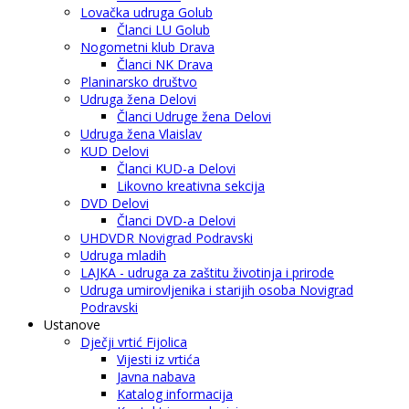
Lovačka udruga Golub
Članci LU Golub
Nogometni klub Drava
Članci NK Drava
Planinarsko društvo
Udruga žena Delovi
Članci Udruge žena Delovi
Udruga žena Vlaislav
KUD Delovi
Članci KUD-a Delovi
Likovno kreativna sekcija
DVD Delovi
Članci DVD-a Delovi
UHDVDR Novigrad Podravski
Udruga mladih
LAJKA - udruga za zaštitu životinja i prirode
Udruga umirovljenika i starijih osoba Novigrad
Podravski
Ustanove
Dječji vrtić Fijolica
Vijesti iz vrtića
Javna nabava
Katalog informacija