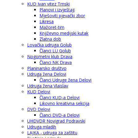
KUD Ivan vitez Trnski
Planovi i izvještaji
Mješoviti pjevački zbor
Likresa
Mažoret-tim
Književno medijski kutak
Zlatna dob
Lovačka udruga Golub
Članci LU Golub
Nogometni klub Drava
Članci NK Drava
Planinarsko društvo
Udruga žena Delovi
Članci Udruge žena Delovi
Udruga žena Vlaislav
KUD Delovi
Članci KUD-a Delovi
Likovno kreativna sekcija
DVD Delovi
Članci DVD-a Delovi
UHDVDR Novigrad Podravski
Udruga mladih
LAJKA - udruga za zaštitu