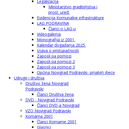
Legalizacija
Ministarstvo graditeljstva i
prost. uređ.
Evidencija Komunalne infrastrukture
LAG PODRAVINA
Članci o LAG-u
Videogalerija
Monografija iz 2001.
Kalendar događanja 2025.
Izjava o pristupačnosti
Zaposli pa pomozi
Zaposli pa pomozi 2
Zaposli pa pomozi 3
Općina Novigrad Podravski- prijatelj djece
Udruge i društva
Društvo žena Novigrad
Podravski
Članci Društva žena
DVD - Novigrad Podravski
Članci DVD-a Novigrad
VZO Novigrad Podravski
Komarna 2001
Članci Komarne 2001
Glasnici