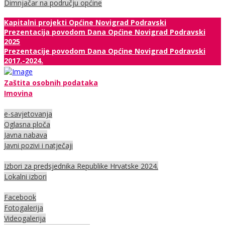
Dimnjačar na području općine
Kapitalni projekti Općine Novigrad Podravski
Prezentacija povodom Dana Općine Novigrad Podravski
2025
Prezentacije povodom Dana Općine Novigrad Podravski
2017.-2024.
Zaštita osobnih podataka
Imovina
e-savjetovanja
Oglasna ploča
Javna nabava
Javni pozivi i natječaji
Izbori za predsjednika Republike Hrvatske 2024.
Lokalni izbori
Facebook
Fotogalerija
Videogalerija