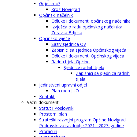
Gdje smo?
Kroz Novigrad
Općinski načelnik
Odluke i dokumenti općinskog načelnika
Izvješća o radu općinskog načelnika
Zdravka Brljeka
Općinsko vijeće
Saziv sjednica OV
Zapisnici sa sjednica Općinskog vijeća
Odluke i dokumenti Općinskog vijeća
Radna tijela Općine
Sjednice radnih tijela
Zapisnici sa sjednica radnih
tijela
Jedinstveni upravni odjel
Plan rada JUO
Kontakt
Važni dokumenti
Statut i Poslovnik
Prostorni plan
Strateški razvojni program Općine Novigrad
Podravski za razdoblje 2021.- 2027. godine
Proračun