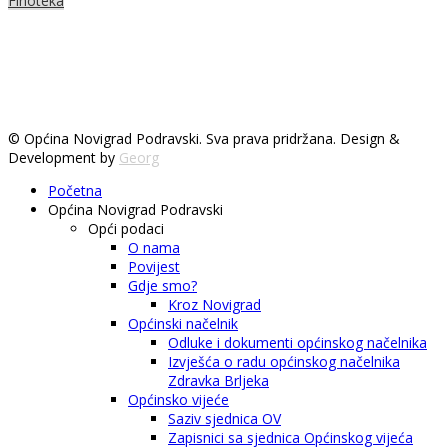
Finoteka
© Općina Novigrad Podravski. Sva prava pridržana. Design &
Development by
Georg
Početna
Općina Novigrad Podravski
Opći podaci
O nama
Povijest
Gdje smo?
Kroz Novigrad
Općinski načelnik
Odluke i dokumenti općinskog načelnika
Izvješća o radu općinskog načelnika
Zdravka Brljeka
Općinsko vijeće
Saziv sjednica OV
Zapisnici sa sjednica Općinskog vijeća