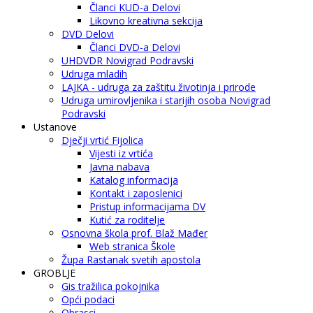
Članci KUD-a Delovi
Likovno kreativna sekcija
DVD Delovi
Članci DVD-a Delovi
UHDVDR Novigrad Podravski
Udruga mladih
LAJKA - udruga za zaštitu životinja i prirode
Udruga umirovljenika i starijih osoba Novigrad
Podravski
Ustanove
Dječji vrtić Fijolica
Vijesti iz vrtića
Javna nabava
Katalog informacija
Kontakt i zaposlenici
Pristup informacijama DV
Kutić za roditelje
Osnovna škola prof. Blaž Mađer
Web stranica Škole
Župa Rastanak svetih apostola
GROBLJE
Gis tražilica pokojnika
Opći podaci
Obrasci