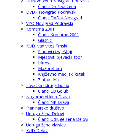
Društvo žena Novigrad Podravski
Članci Društva žena
DVD - Novigrad Podravski
Članci DVD-a Novigrad
VZO Novigrad Podravski
Komarna 2001
Članci Komarne 2001
Glasnici
KUD Ivan vitez Trnski
Planovi i izvještaji
Mješoviti pjevački zbor
Likresa
Mažoret-tim
Književno medijski kutak
Zlatna dob
Lovačka udruga Golub
Članci LU Golub
Nogometni klub Drava
Članci NK Drava
Planinarsko društvo
Udruga žena Delovi
Članci Udruge žena Delovi
Udruga žena Vlaislav
KUD Delovi