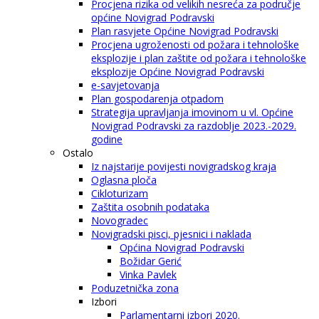
Procjena rizika od velikih nesreća za područje
općine Novigrad Podravski
Plan rasvjete Općine Novigrad Podravski
Procjena ugroženosti od požara i tehnološke
eksplozije i plan zaštite od požara i tehnološke
eksplozije Općine Novigrad Podravski
e-savjetovanja
Plan gospodarenja otpadom
Strategija upravljanja imovinom u vl. Općine
Novigrad Podravski za razdoblje 2023.-2029.
godine
Ostalo
Iz najstarije povijesti novigradskog kraja
Oglasna ploča
Cikloturizam
Zaštita osobnih podataka
Novogradec
Novigradski pisci, pjesnici i naklada
Općina Novigrad Podravski
Božidar Gerić
Vinka Pavlek
Poduzetnička zona
Izbori
Parlamentarni izbori 2020.