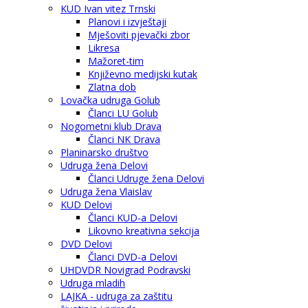
KUD Ivan vitez Trnski
Planovi i izvještaji
Mješoviti pjevački zbor
Likresa
Mažoret-tim
Književno medijski kutak
Zlatna dob
Lovačka udruga Golub
Članci LU Golub
Nogometni klub Drava
Članci NK Drava
Planinarsko društvo
Udruga žena Delovi
Članci Udruge žena Delovi
Udruga žena Vlaislav
KUD Delovi
Članci KUD-a Delovi
Likovno kreativna sekcija
DVD Delovi
Članci DVD-a Delovi
UHDVDR Novigrad Podravski
Udruga mladih
LAJKA - udruga za zaštitu