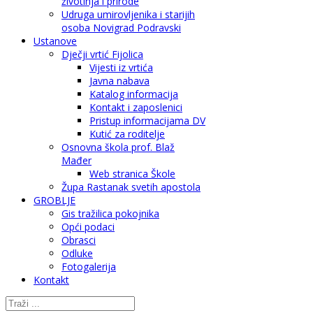
životinja i prirode
Udruga umirovljenika i starijih
osoba Novigrad Podravski
Ustanove
Dječji vrtić Fijolica
Vijesti iz vrtića
Javna nabava
Katalog informacija
Kontakt i zaposlenici
Pristup informacijama DV
Kutić za roditelje
Osnovna škola prof. Blaž
Mađer
Web stranica Škole
Župa Rastanak svetih apostola
GROBLJE
Gis tražilica pokojnika
Opći podaci
Obrasci
Odluke
Fotogalerija
Kontakt