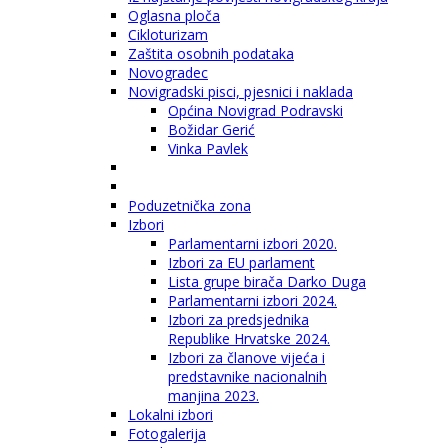
Oglasna ploča
Cikloturizam
Zaštita osobnih podataka
Novogradec
Novigradski pisci, pjesnici i naklada
Općina Novigrad Podravski
Božidar Gerić
Vinka Pavlek
Poduzetnička zona
Izbori
Parlamentarni izbori 2020.
Izbori za EU parlament
Lista grupe birača Darko Duga
Parlamentarni izbori 2024.
Izbori za predsjednika
Republike Hrvatske 2024.
Izbori za članove vijeća i
predstavnike nacionalnih
manjina 2023.
Lokalni izbori
Fotogalerija