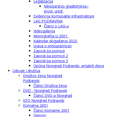
Legalizacija
Ministarstvo graditeljstva i
prost. uređ.
Evidencija Komunalne infrastrukture
LAG PODRAVINA
Članci o LAG-u
Videogalerija
Monografija iz 2001.
Kalendar događanja 2025.
Izjava o pristupačnosti
Zaposli pa pomozi
Zaposli pa pomozi 2
Zaposli pa pomozi 3
Općina Novigrad Podravski- prijatelj djece
Udruge i društva
Društvo žena Novigrad
Podravski
Članci Društva žena
DVD - Novigrad Podravski
Članci DVD-a Novigrad
VZO Novigrad Podravski
Komarna 2001
Članci Komarne 2001
Glasnici