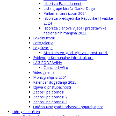
Izbori za EU parlament
Lista grupe birača Darko Duga
Parlamentarni izbori 2024.
Izbori za predsjednika Republike Hrvatske
2024.
Izbori za članove vijeća i predstavnike
nacionalnih manjina 2023.
Lokalni izbori
Fotogalerija
Legalizacija
Ministarstvo graditeljstva i prost. uređ.
Evidencija Komunalne infrastrukture
LAG PODRAVINA
Članci o LAG-u
Videogalerija
Monografija iz 2001.
Kalendar događanja 2025.
Izjava o pristupačnosti
Zaposli pa pomozi
Zaposli pa pomozi 2
Zaposli pa pomozi 3
Općina Novigrad Podravski- prijatelj djece
Udruge i društva