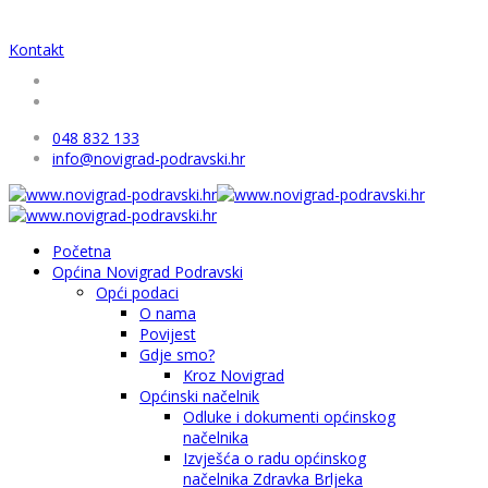
Kontakt
048 832 133
info@novigrad-podravski.hr
Početna
Općina Novigrad Podravski
Opći podaci
O nama
Povijest
Gdje smo?
Kroz Novigrad
Općinski načelnik
Odluke i dokumenti općinskog
načelnika
Izvješća o radu općinskog
načelnika Zdravka Brljeka