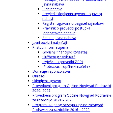
javna nabava
Plan nabave
Pregled sklopljenih ugovora o javnoj
nabavi
Registar ugovora o bagatelnoj nabavi
Pravilnik o provedbi postupka
jednostavne nabave
Zelena javna nabava
Javni pozivi i natječaji
Pristup informacijama
Godišnji financijski izvještaji
Službeni glasnik KKŽ
Izvješća o provedbi ZPPI
IP obrazac - općinski načelnik
Donacije i sponzorstva
Obrasci
Sklopljeni ugovori
Provedbeni program Općine Novigrad Podravski
2026.-2029.
Provedbeni program Općine Novigrad Podravski
za razdoblje 2021. - 2025.
Program ukupnog razvoja Općine Novigrad
Podravski za razdoblje 2016 - 2020.