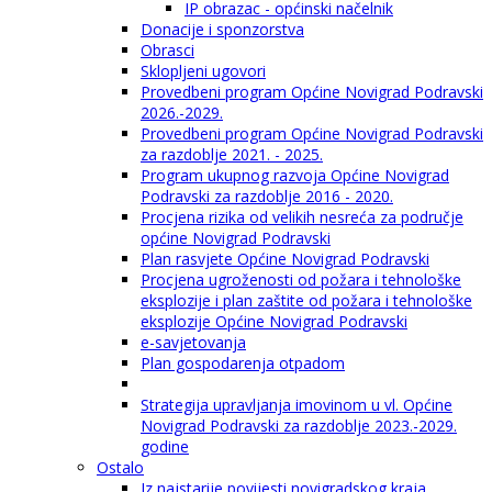
IP obrazac - općinski načelnik
Donacije i sponzorstva
Obrasci
Sklopljeni ugovori
Provedbeni program Općine Novigrad Podravski
2026.-2029.
Provedbeni program Općine Novigrad Podravski
za razdoblje 2021. - 2025.
Program ukupnog razvoja Općine Novigrad
Podravski za razdoblje 2016 - 2020.
Procjena rizika od velikih nesreća za područje
općine Novigrad Podravski
Plan rasvjete Općine Novigrad Podravski
Procjena ugroženosti od požara i tehnološke
eksplozije i plan zaštite od požara i tehnološke
eksplozije Općine Novigrad Podravski
e-savjetovanja
Plan gospodarenja otpadom
Strategija upravljanja imovinom u vl. Općine
Novigrad Podravski za razdoblje 2023.-2029.
godine
Ostalo
Iz najstarije povijesti novigradskog kraja