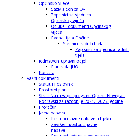
Općinsko vijeće
Saziv sjednica OV
Zapisnici sa sjednica
Općinskog vijeća
Odluke i dokumenti Općinskog
vijeća
Radna tijela Općine
Sjednice radnih tijela
Zapisnici sa sjednica radnih
tijela
Jedinstveni upravni odjel
Plan rada JUO
Kontakt
Važni dokumenti
Statut i Poslovnik
Prostorni plan
Strateški razvojni program Općine Novigrad
Podravski za razdoblje 2021.- 2027. godine
Proračun
Javna nabava
Postupci javne nabave u tijeku
Završeni postupci javne
nabave
Postupci jednostavne nabave