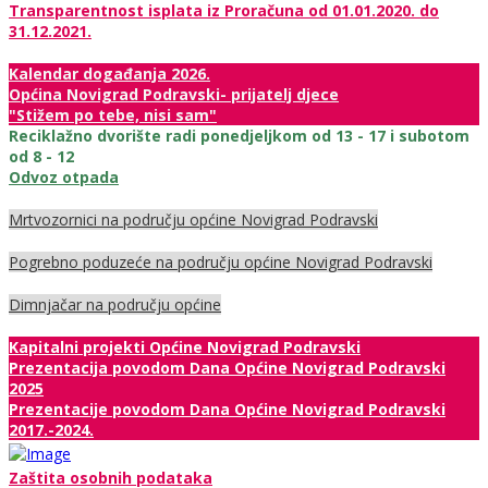
Transparentnost isplata iz Proračuna od 01.01.2020. do
31.12.2021.
Kalendar događanja 2026.
Općina Novigrad Podravski- prijatelj djece
"Stižem po tebe, nisi sam"
Reciklažno dvorište radi ponedjeljkom od 13 - 17 i subotom
od 8 - 12
Odvoz otpada
Mrtvozornici na području općine Novigrad Podravski
Pogrebno poduzeće na području općine Novigrad Podravski
Dimnjačar na području općine
Kapitalni projekti Općine Novigrad Podravski
Prezentacija povodom Dana Općine Novigrad Podravski
2025
Prezentacije povodom Dana Općine Novigrad Podravski
2017.-2024.
Zaštita osobnih podataka