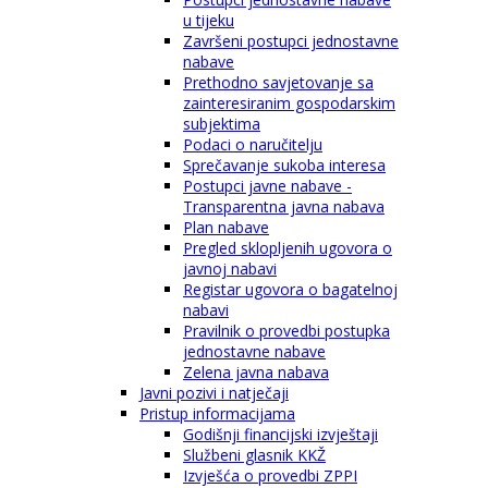
u tijeku
Završeni postupci jednostavne
nabave
Prethodno savjetovanje sa
zainteresiranim gospodarskim
subjektima
Podaci o naručitelju
Sprečavanje sukoba interesa
Postupci javne nabave -
Transparentna javna nabava
Plan nabave
Pregled sklopljenih ugovora o
javnoj nabavi
Registar ugovora o bagatelnoj
nabavi
Pravilnik o provedbi postupka
jednostavne nabave
Zelena javna nabava
Javni pozivi i natječaji
Pristup informacijama
Godišnji financijski izvještaji
Službeni glasnik KKŽ
Izvješća o provedbi ZPPI