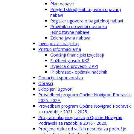
Plan nabave
Pregled sklopljenih ugovora o javnoj
nabavi
Registar ugovora o bagatelnoj nabavi
Pravilnik o provedbi postupka
jednostavne nabave
Zelena javna nabava
Javni pozivi i natječaji
Pristup informacijama
Godišnji financijski izvještaji
Službeni glasnik KKŽ
Izvješća o provedbi ZPPI
IP obrazac - općinski načelnik
Donacije i sponzorstva
Obrasci
Sklopljeni ugovori
Provedbeni program Općine Novigrad Podravski
2026.-2029.
Provedbeni program Općine Novigrad Podravski
za razdoblje 2021. - 2025.
Program ukupnog razvoja Općine Novigrad
Podravski za razdoblje 2016 - 2020.
Procjena rizika od velikih nesreća za područje