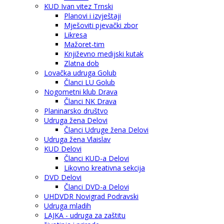
KUD Ivan vitez Trnski
Planovi i izvještaji
Mješoviti pjevački zbor
Likresa
Mažoret-tim
Književno medijski kutak
Zlatna dob
Lovačka udruga Golub
Članci LU Golub
Nogometni klub Drava
Članci NK Drava
Planinarsko društvo
Udruga žena Delovi
Članci Udruge žena Delovi
Udruga žena Vlaislav
KUD Delovi
Članci KUD-a Delovi
Likovno kreativna sekcija
DVD Delovi
Članci DVD-a Delovi
UHDVDR Novigrad Podravski
Udruga mladih
LAJKA - udruga za zaštitu