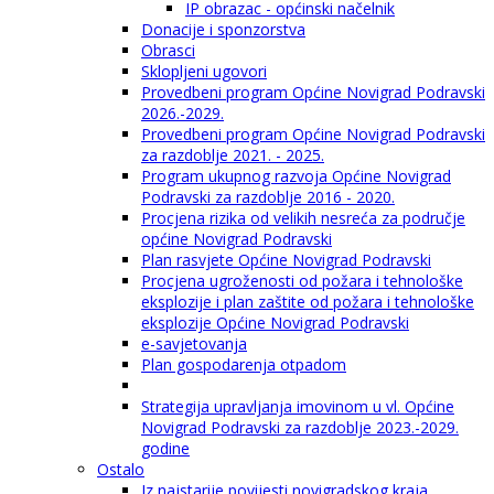
IP obrazac - općinski načelnik
Donacije i sponzorstva
Obrasci
Sklopljeni ugovori
Provedbeni program Općine Novigrad Podravski
2026.-2029.
Provedbeni program Općine Novigrad Podravski
za razdoblje 2021. - 2025.
Program ukupnog razvoja Općine Novigrad
Podravski za razdoblje 2016 - 2020.
Procjena rizika od velikih nesreća za područje
općine Novigrad Podravski
Plan rasvjete Općine Novigrad Podravski
Procjena ugroženosti od požara i tehnološke
eksplozije i plan zaštite od požara i tehnološke
eksplozije Općine Novigrad Podravski
e-savjetovanja
Plan gospodarenja otpadom
Strategija upravljanja imovinom u vl. Općine
Novigrad Podravski za razdoblje 2023.-2029.
godine
Ostalo
Iz najstarije povijesti novigradskog kraja