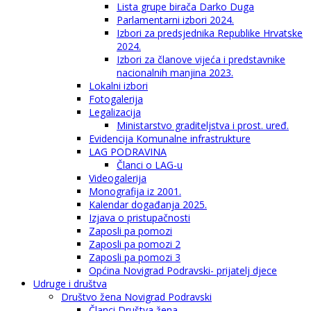
Lista grupe birača Darko Duga
Parlamentarni izbori 2024.
Izbori za predsjednika Republike Hrvatske
2024.
Izbori za članove vijeća i predstavnike
nacionalnih manjina 2023.
Lokalni izbori
Fotogalerija
Legalizacija
Ministarstvo graditeljstva i prost. uređ.
Evidencija Komunalne infrastrukture
LAG PODRAVINA
Članci o LAG-u
Videogalerija
Monografija iz 2001.
Kalendar događanja 2025.
Izjava o pristupačnosti
Zaposli pa pomozi
Zaposli pa pomozi 2
Zaposli pa pomozi 3
Općina Novigrad Podravski- prijatelj djece
Udruge i društva
Društvo žena Novigrad Podravski
Članci Društva žena