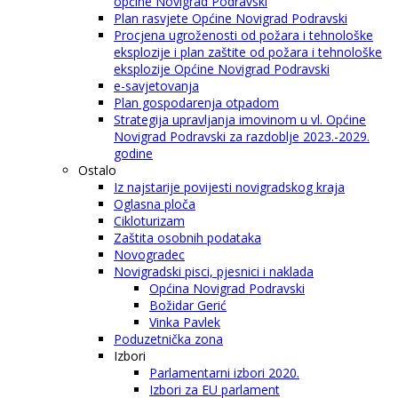
općine Novigrad Podravski
Plan rasvjete Općine Novigrad Podravski
Procjena ugroženosti od požara i tehnološke
eksplozije i plan zaštite od požara i tehnološke
eksplozije Općine Novigrad Podravski
e-savjetovanja
Plan gospodarenja otpadom
Strategija upravljanja imovinom u vl. Općine
Novigrad Podravski za razdoblje 2023.-2029.
godine
Ostalo
Iz najstarije povijesti novigradskog kraja
Oglasna ploča
Cikloturizam
Zaštita osobnih podataka
Novogradec
Novigradski pisci, pjesnici i naklada
Općina Novigrad Podravski
Božidar Gerić
Vinka Pavlek
Poduzetnička zona
Izbori
Parlamentarni izbori 2020.
Izbori za EU parlament