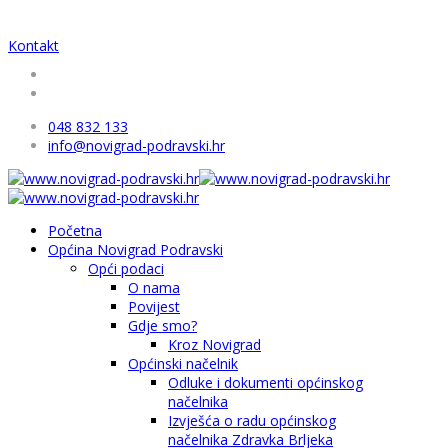
Kontakt
048 832 133
info@novigrad-podravski.hr
Početna
Općina Novigrad Podravski
Opći podaci
O nama
Povijest
Gdje smo?
Kroz Novigrad
Općinski načelnik
Odluke i dokumenti općinskog
načelnika
Izvješća o radu općinskog
načelnika Zdravka Brljeka