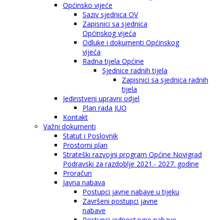
Općinsko vijeće
Saziv sjednica OV
Zapisnici sa sjednica
Općinskog vijeća
Odluke i dokumenti Općinskog
vijeća
Radna tijela Općine
Sjednice radnih tijela
Zapisnici sa sjednica radnih
tijela
Jedinstveni upravni odjel
Plan rada JUO
Kontakt
Važni dokumenti
Statut i Poslovnik
Prostorni plan
Strateški razvojni program Općine Novigrad
Podravski za razdoblje 2021.- 2027. godine
Proračun
Javna nabava
Postupci javne nabave u tijeku
Završeni postupci javne
nabave
Postupci jednostavne nabave