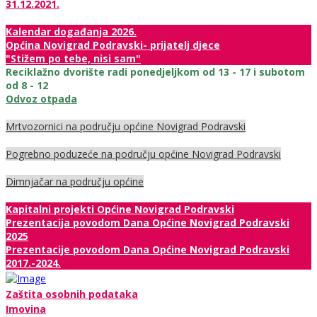
31.12.2021.
Kalendar događanja 2026.
Općina Novigrad Podravski- prijatelj djece
"Stižem po tebe, nisi sam"
Reciklažno dvorište radi ponedjeljkom od 13 - 17 i subotom
od 8 - 12
Odvoz otpada
Mrtvozornici na području općine Novigrad Podravski
Pogrebno poduzeće na području općine Novigrad Podravski
Dimnjačar na području općine
Kapitalni projekti Općine Novigrad Podravski
Prezentacija povodom Dana Općine Novigrad Podravski
2025
Prezentacije povodom Dana Općine Novigrad Podravski
2017.-2024.
Zaštita osobnih podataka
Imovina