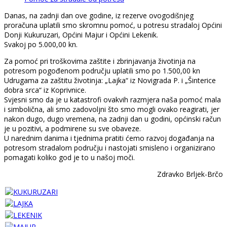
Danas, na zadnji dan ove godine, iz rezerve ovogodišnjeg
proračuna uplatili smo skromnu pomoć, u potresu stradaloj Općini
Donji Kukuruzari, Općini Majur i Općini Lekenik.
Svakoj po 5.000,00 kn.
Za pomoć pri troškovima zaštite i zbrinjavanja životinja na
potresom pogođenom području uplatili smo po 1.500,00 kn
Udrugama za zaštitu životinja: „Lajka“ iz Novigrada P. i „Šinterice
dobra srca“ iz Koprivnice.
Svjesni smo da je u katastrofi ovakvih razmjera naša pomoć mala
i simbolična, ali smo zadovoljni što smo mogli ovako reagirati, jer
nakon dugo, dugo vremena, na zadnji dan u godini, općinski račun
je u pozitivi, a podmirene su sve obaveze.
U narednim danima i tjednima pratiti ćemo razvoj događanja na
potresom stradalom području i nastojati smisleno i organizirano
pomagati koliko god je to u našoj moči.
Zdravko Brljek-Brčo