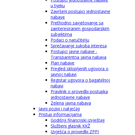
u tijeku
Završeni postupci jednostavne
nabave
Prethodno savjetovanje sa
zainteresiranim gospodarskim
subjektima
Podaci o naručitelju
Sprečavanje sukoba interesa
Postupci javne nabave -
Transparentna javna nabava
Plan nabave
Pregled sklopljenih ugovora o
javnoj nabavi
Registar ugovora o bagatelnoj
nabavi
Pravilnik o provedbi postupka
jednostavne nabave
Zelena javna nabava
Javni pozivi i natječaji
Pristup informacijama
Godišnji financijski izvještaji
Službeni glasnik KKŽ
Izvješća o provedbi ZPPI