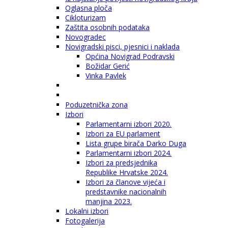
Oglasna ploča
Cikloturizam
Zaštita osobnih podataka
Novogradec
Novigradski pisci, pjesnici i naklada
Općina Novigrad Podravski
Božidar Gerić
Vinka Pavlek
Poduzetnička zona
Izbori
Parlamentarni izbori 2020.
Izbori za EU parlament
Lista grupe birača Darko Duga
Parlamentarni izbori 2024.
Izbori za predsjednika
Republike Hrvatske 2024.
Izbori za članove vijeća i
predstavnike nacionalnih
manjina 2023.
Lokalni izbori
Fotogalerija