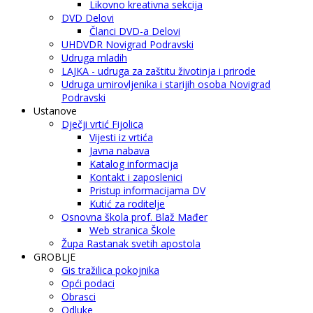
Likovno kreativna sekcija
DVD Delovi
Članci DVD-a Delovi
UHDVDR Novigrad Podravski
Udruga mladih
LAJKA - udruga za zaštitu životinja i prirode
Udruga umirovljenika i starijih osoba Novigrad
Podravski
Ustanove
Dječji vrtić Fijolica
Vijesti iz vrtića
Javna nabava
Katalog informacija
Kontakt i zaposlenici
Pristup informacijama DV
Kutić za roditelje
Osnovna škola prof. Blaž Mađer
Web stranica Škole
Župa Rastanak svetih apostola
GROBLJE
Gis tražilica pokojnika
Opći podaci
Obrasci
Odluke