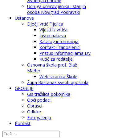
životinja i prirode
Udruga umirovljenika i starijih
osoba Novigrad Podravski
Ustanove
Dječji vrtić Fijolica
Vijesti iz vrtića
Javna nabava
Katalog informacija
Kontakt i zaposlenici
Pristup informacijama DV
Kutić za roditelje
Osnovna škola prof. Blaž
Mađer
Web stranica Škole
Župa Rastanak svetih apostola
GROBLJE
Gis tražilica pokojnika
Opći podaci
Obrasci
Odluke
Fotogalerija
Kontakt