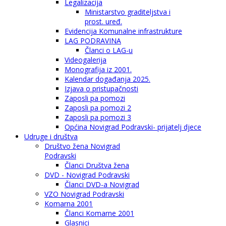
Legalizacija
Ministarstvo graditeljstva i
prost. uređ.
Evidencija Komunalne infrastrukture
LAG PODRAVINA
Članci o LAG-u
Videogalerija
Monografija iz 2001.
Kalendar događanja 2025.
Izjava o pristupačnosti
Zaposli pa pomozi
Zaposli pa pomozi 2
Zaposli pa pomozi 3
Općina Novigrad Podravski- prijatelj djece
Udruge i društva
Društvo žena Novigrad
Podravski
Članci Društva žena
DVD - Novigrad Podravski
Članci DVD-a Novigrad
VZO Novigrad Podravski
Komarna 2001
Članci Komarne 2001
Glasnici