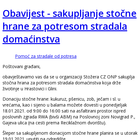
Obavijest - sakupljanje stočne
hrane za potresom stradala
domaćinstva
Pomoć za stradale od potresa
Poštovani građani,
obavještavamo vas da se u organizaciji Stožera CZ ONP sakuplja
stočna hrana za potresom stradala domaćinstva koja drže
životinje u Hrastovici i Glini.
Donaciju stočne hrane: kukuruz, pšenicu, zob, ječam i sl. u
vrećama, kao i sijeno u balama možete dovesti u ponedjeljak
18.01.2021. od 9:00 do 16:00 sati na asfaltirani prostor ispred
poslovnih zgrada RWA (bivši ABM) na Poslovnoj zoni Novigrad P.,
Gajeva ulica (na cesti prema Reciklažnom dvorištu).
Šleper sa sakupljenom donacijom stočne hrane planira se u utorak
19.01.2021. uputiti na odredište.