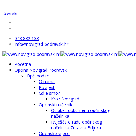
Kontakt
048 832 133
info@novigrad-podravski.hr
Početna
Općina Novigrad Podravski
Opći podaci
O nama
Povijest
Gdje smo?
Kroz Novigrad
Općinski načelnik
Odluke i dokumenti općinskog
načelnika
Izvješća o radu općinskog
načelnika Zdravka Brljeka
Općinsko vijeće