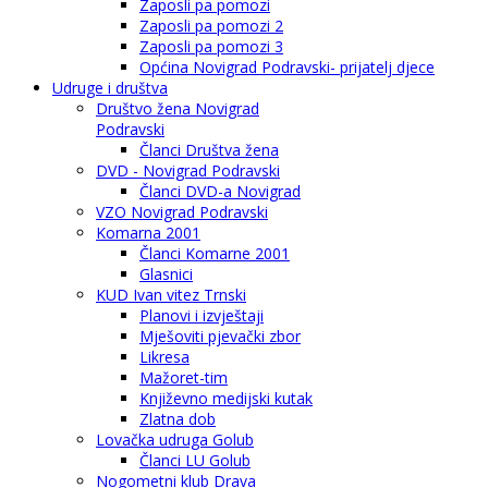
Zaposli pa pomozi
Zaposli pa pomozi 2
Zaposli pa pomozi 3
Općina Novigrad Podravski- prijatelj djece
Udruge i društva
Društvo žena Novigrad
Podravski
Članci Društva žena
DVD - Novigrad Podravski
Članci DVD-a Novigrad
VZO Novigrad Podravski
Komarna 2001
Članci Komarne 2001
Glasnici
KUD Ivan vitez Trnski
Planovi i izvještaji
Mješoviti pjevački zbor
Likresa
Mažoret-tim
Književno medijski kutak
Zlatna dob
Lovačka udruga Golub
Članci LU Golub
Nogometni klub Drava