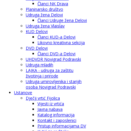
Članci NK Drava
Planinarsko društvo
Udruga žena Delovi
Članci Udruge žena Delovi
Udruga žena Vlaislav
KUD Delovi
Članci KUD-a Delovi
Likovno kreativna sekcija
DVD Delovi
Članci DVD-a Delovi
UHDVDR Novigrad Podravski
Udruga mladih
LAJKA - udruga za zaštitu
životinja i prirode
Udruga umirovljenika i starijih
osoba Novigrad Podravski
Ustanove
Dječji vrtić Fijolica
Vijesti iz vrtića
Javna nabava
Katalog informacija
Kontakt i zaposlenici
Pristup informacijama DV