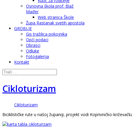
Kutić za roditelje
Osnovna škola prof. Blaž
Mađer
Web stranica Škole
Župa Rastanak svetih apostola
GROBLJE
Gis tražilica pokojnika
Opći podaci
Obrasci
Odluke
Fotogalerija
Kontakt
Cikloturizam
Cikloturizam
Biciklističke rute u našoj županiji, projekt vodi Koprivničko-križeva