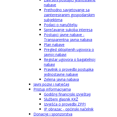
nabave
Prethodno savjetovanje sa
zainteresiranim gospodarskim
subjektima
Podaci o naručitelju
Sprečavanje sukoba interesa
Postupci javne nabave -
Transparentna javna nabava
Plan nabave
Pregled sklopljenih ugovora o
javnoj nabavi
Registar ugovora o bagatelnoj
nabavi
Pravilnik o provedbi postupka
jednostavne nabave
Zelena javna nabava
Javni pozivi i natječaji
Pristup informacijama
Godišnji financijski izvještaji
Službeni glasnik KKŽ
Izvješća o provedbi ZPPI
IP obrazac - općinski načelnik
Donacije i sponzorstva