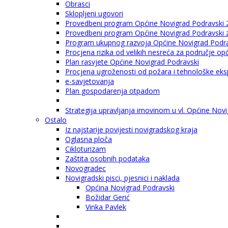
Obrasci
Sklopljeni ugovori
Provedbeni program Općine Novigrad Podravski 
Provedbeni program Općine Novigrad Podravski za
Program ukupnog razvoja Općine Novigrad Podrav
Procjena rizika od velikih nesreća za područje o
Plan rasvjete Općine Novigrad Podravski
Procjena ugroženosti od požara i tehnološke eksp
e-savjetovanja
Plan gospodarenja otpadom
Strategija upravljanja imovinom u vl. Općine Nov
Ostalo
Iz najstarije povijesti novigradskog kraja
Oglasna ploča
Cikloturizam
Zaštita osobnih podataka
Novogradec
Novigradski pisci, pjesnici i naklada
Općina Novigrad Podravski
Božidar Gerić
Vinka Pavlek