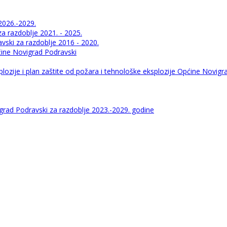
2026.-2029.
 razdoblje 2021. - 2025.
ski za razdoblje 2016 - 2020.
pćine Novigrad Podravski
lozije i plan zaštite od požara i tehnološke eksplozije Općine Novigr
igrad Podravski za razdoblje 2023.-2029. godine