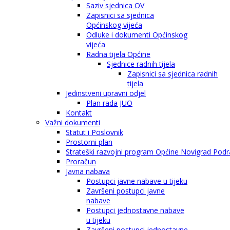
Saziv sjednica OV
Zapisnici sa sjednica
Općinskog vijeća
Odluke i dokumenti Općinskog
vijeća
Radna tijela Općine
Sjednice radnih tijela
Zapisnici sa sjednica radnih
tijela
Jedinstveni upravni odjel
Plan rada JUO
Kontakt
Važni dokumenti
Statut i Poslovnik
Prostorni plan
Strateški razvojni program Općine Novigrad Podra
Proračun
Javna nabava
Postupci javne nabave u tijeku
Završeni postupci javne
nabave
Postupci jednostavne nabave
u tijeku
Završeni postupci jednostavne