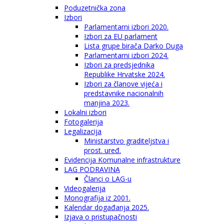
Poduzetnička zona
Izbori
Parlamentarni izbori 2020.
Izbori za EU parlament
Lista grupe birača Darko Duga
Parlamentarni izbori 2024.
Izbori za predsjednika
Republike Hrvatske 2024.
Izbori za članove vijeća i
predstavnike nacionalnih
manjina 2023.
Lokalni izbori
Fotogalerija
Legalizacija
Ministarstvo graditeljstva i
prost. uređ.
Evidencija Komunalne infrastrukture
LAG PODRAVINA
Članci o LAG-u
Videogalerija
Monografija iz 2001.
Kalendar događanja 2025.
Izjava o pristupačnosti