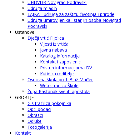
UHDVDR Novigrad Podravski
Udruga mladih
LAJKA - udruga za zaštitu životinja i prirode
Udruga umirovljenika i starijih osoba Novigrad
Podravski
Ustanove
Dječji vrtić Fijolica
Vijesti iz vrtića
Javna nabava
Katalog informacija
Kontakt i zaposlenici
Pristup informacijama DV
Kutić za roditelje
Osnovna škola prof. Blaž Mađer
Web stranica Škole
Župa Rastanak svetih apostola
GROBLJE
Gis tražilica pokojnika
Opći podaci
Obrasci
Odluke
Fotogalerija
Kontakt