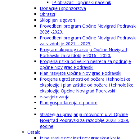
IP obrazac - općinski načelnik
Donacije i sponzorstva
Obrasci
Sklopljeni ugovori
Provedbeni program Općine Novigrad Podravski
2026.-2029.
Provedbeni program Općine Novigrad Podravski
za razdoblje 2021. - 2025.
Program ukupnog razvoja Općine Novigrad
Podravski za razdoblje 2016 - 2020.
Procjena rizika od velikih nesreća za područje
općine Novigrad Podravski
Plan rasvjete Općine Novigrad Podravski
Procjena ugroženosti od požara i tehnološke
eksplozije i plan zaštite od požara i tehnološke
eksplozije Općine Novigrad Podravski
e-savjetovanja
Plan gospodarenja otpadom
Strategija upravljanja imovinom u vl. Općine
Novigrad Podravski za razdoblje 2023.-2029.
godine
Ostalo
Iz najstarije povijesti novigradskog kraja