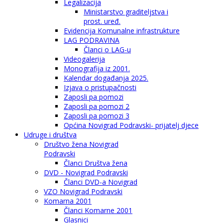
Legalizacija
Ministarstvo graditeljstva i
prost. uređ.
Evidencija Komunalne infrastrukture
LAG PODRAVINA
Članci o LAG-u
Videogalerija
Monografija iz 2001.
Kalendar događanja 2025.
Izjava o pristupačnosti
Zaposli pa pomozi
Zaposli pa pomozi 2
Zaposli pa pomozi 3
Općina Novigrad Podravski- prijatelj djece
Udruge i društva
Društvo žena Novigrad
Podravski
Članci Društva žena
DVD - Novigrad Podravski
Članci DVD-a Novigrad
VZO Novigrad Podravski
Komarna 2001
Članci Komarne 2001
Glasnici