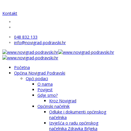
Kontakt
048 832 133
info@novigrad-podravski.hr
Početna
Općina Novigrad Podravski
Opći podaci
O nama
Povijest
Gdje smo?
Kroz Novigrad
Općinski načelnik
Odluke i dokumenti općinskog
načelnika
Izvješća o radu općinskog
načelnika Zdravka Brljeka