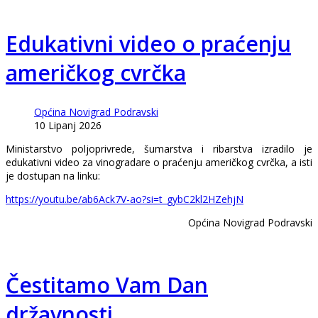
Edukativni video o praćenju
američkog cvrčka
Općina Novigrad Podravski
10 Lipanj 2026
Ministarstvo poljoprivrede, šumarstva i ribarstva izradilo je
edukativni video za vinogradare o praćenju američkog cvrčka, a isti
je dostupan na linku:
https://youtu.be/ab6Ack7V-ao?si=t_gybC2kl2HZehjN
Općina Novigrad Podravski
Čestitamo Vam Dan
državnosti