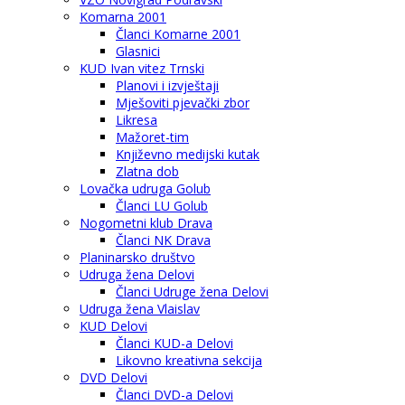
Komarna 2001
Članci Komarne 2001
Glasnici
KUD Ivan vitez Trnski
Planovi i izvještaji
Mješoviti pjevački zbor
Likresa
Mažoret-tim
Književno medijski kutak
Zlatna dob
Lovačka udruga Golub
Članci LU Golub
Nogometni klub Drava
Članci NK Drava
Planinarsko društvo
Udruga žena Delovi
Članci Udruge žena Delovi
Udruga žena Vlaislav
KUD Delovi
Članci KUD-a Delovi
Likovno kreativna sekcija
DVD Delovi
Članci DVD-a Delovi