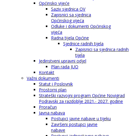
Općinsko vijeće
Saziv sjednica OV
Zapisnici sa sjednica
Općinskog vijeća
Odluke i dokumenti Općinskog
vijeća
Radna tijela Općine
Sjednice radnih tijela
Zapisnici sa sjednica radnih
tijela
Jedinstveni upravni odjel
Plan rada JUO
Kontakt
Važni dokumenti
Statut i Poslovnik
Prostorni plan
Strateški razvojni program Općine Novigrad
Podravski za razdoblje 2021.- 2027. godine
Proračun
Javna nabava
Postupci javne nabave u tijeku
Završeni postupci javne
nabave
Postupci jednostavne nabave