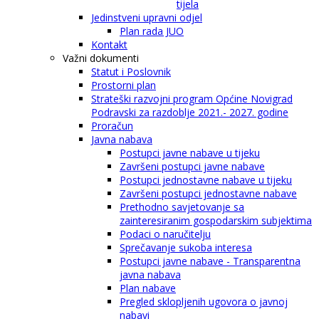
tijela
Jedinstveni upravni odjel
Plan rada JUO
Kontakt
Važni dokumenti
Statut i Poslovnik
Prostorni plan
Strateški razvojni program Općine Novigrad
Podravski za razdoblje 2021.- 2027. godine
Proračun
Javna nabava
Postupci javne nabave u tijeku
Završeni postupci javne nabave
Postupci jednostavne nabave u tijeku
Završeni postupci jednostavne nabave
Prethodno savjetovanje sa
zainteresiranim gospodarskim subjektima
Podaci o naručitelju
Sprečavanje sukoba interesa
Postupci javne nabave - Transparentna
javna nabava
Plan nabave
Pregled sklopljenih ugovora o javnoj
nabavi