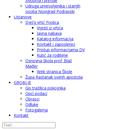
životinja i prirode
Udruga umirovljenika i starijih
osoba Novigrad Podravski
Ustanove
Dječji vrtić Fijolica
Vijesti iz vrtića
Javna nabava
Katalog informacija
Kontakt i zaposlenici
Pristup informacijama DV
Kutić za roditelje
Osnovna škola prof. Blaž
Mađer
Web stranica Škole
Župa Rastanak svetih apostola
GROBLJE
Gis tražilica pokojnika
Opći podaci
Obrasci
Odluke
Fotogalerija
Kontakt