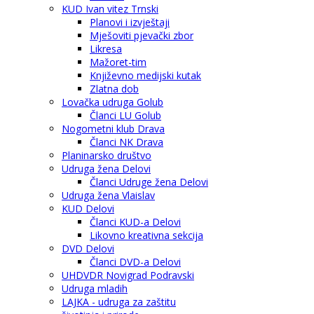
KUD Ivan vitez Trnski
Planovi i izvještaji
Mješoviti pjevački zbor
Likresa
Mažoret-tim
Književno medijski kutak
Zlatna dob
Lovačka udruga Golub
Članci LU Golub
Nogometni klub Drava
Članci NK Drava
Planinarsko društvo
Udruga žena Delovi
Članci Udruge žena Delovi
Udruga žena Vlaislav
KUD Delovi
Članci KUD-a Delovi
Likovno kreativna sekcija
DVD Delovi
Članci DVD-a Delovi
UHDVDR Novigrad Podravski
Udruga mladih
LAJKA - udruga za zaštitu