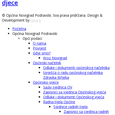
djece
© Općina Novigrad Podravski. Sva prava pridržana. Design &
Development by
Georg
Početna
Općina Novigrad Podravski
Opći podaci
O nama
Povijest
Gdje smo?
Kroz Novigrad
Općinski načelnik
Odluke i dokumenti općinskog načelnika
Izvješća o radu općinskog načelnika
Zdravka Brljeka
Općinsko vijeće
Saziv sjednica OV
Zapisnici sa sjednica Općinskog vijeća
Odluke i dokumenti Općinskog vijeća
Radna tijela Općine
Sjednice radnih tijela
Zapisnici sa sjednica radnih