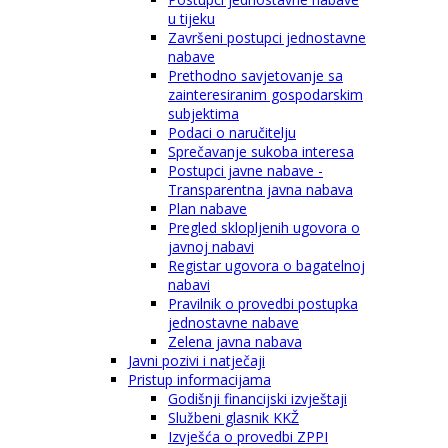
u tijeku
Završeni postupci jednostavne
nabave
Prethodno savjetovanje sa
zainteresiranim gospodarskim
subjektima
Podaci o naručitelju
Sprečavanje sukoba interesa
Postupci javne nabave -
Transparentna javna nabava
Plan nabave
Pregled sklopljenih ugovora o
javnoj nabavi
Registar ugovora o bagatelnoj
nabavi
Pravilnik o provedbi postupka
jednostavne nabave
Zelena javna nabava
Javni pozivi i natječaji
Pristup informacijama
Godišnji financijski izvještaji
Službeni glasnik KKŽ
Izvješća o provedbi ZPPI