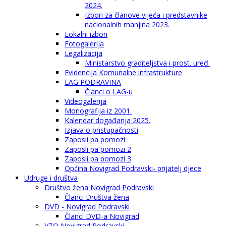
2024.
Izbori za članove vijeća i predstavnike
nacionalnih manjina 2023.
Lokalni izbori
Fotogalerija
Legalizacija
Ministarstvo graditeljstva i prost. uređ.
Evidencija Komunalne infrastrukture
LAG PODRAVINA
Članci o LAG-u
Videogalerija
Monografija iz 2001.
Kalendar događanja 2025.
Izjava o pristupačnosti
Zaposli pa pomozi
Zaposli pa pomozi 2
Zaposli pa pomozi 3
Općina Novigrad Podravski- prijatelj djece
Udruge i društva
Društvo žena Novigrad Podravski
Članci Društva žena
DVD - Novigrad Podravski
Članci DVD-a Novigrad
VZO Novigrad Podravski