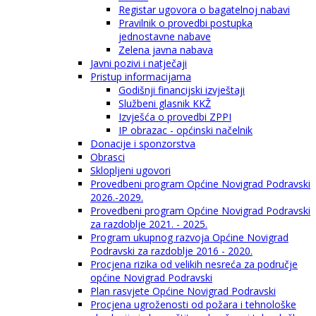
Registar ugovora o bagatelnoj nabavi
Pravilnik o provedbi postupka
jednostavne nabave
Zelena javna nabava
Javni pozivi i natječaji
Pristup informacijama
Godišnji financijski izvještaji
Službeni glasnik KKŽ
Izvješća o provedbi ZPPI
IP obrazac - općinski načelnik
Donacije i sponzorstva
Obrasci
Sklopljeni ugovori
Provedbeni program Općine Novigrad Podravski
2026.-2029.
Provedbeni program Općine Novigrad Podravski
za razdoblje 2021. - 2025.
Program ukupnog razvoja Općine Novigrad
Podravski za razdoblje 2016 - 2020.
Procjena rizika od velikih nesreća za područje
općine Novigrad Podravski
Plan rasvjete Općine Novigrad Podravski
Procjena ugroženosti od požara i tehnološke