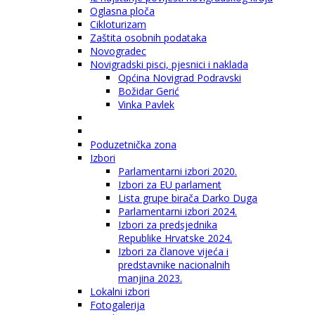
Oglasna ploča
Cikloturizam
Zaštita osobnih podataka
Novogradec
Novigradski pisci, pjesnici i naklada
Općina Novigrad Podravski
Božidar Gerić
Vinka Pavlek
Poduzetnička zona
Izbori
Parlamentarni izbori 2020.
Izbori za EU parlament
Lista grupe birača Darko Duga
Parlamentarni izbori 2024.
Izbori za predsjednika
Republike Hrvatske 2024.
Izbori za članove vijeća i
predstavnike nacionalnih
manjina 2023.
Lokalni izbori
Fotogalerija