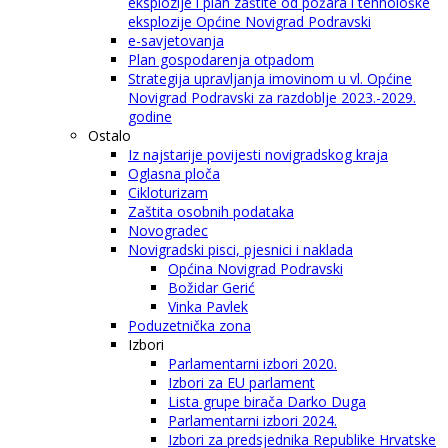
eksplozije i plan zaštite od požara i tehnološke
eksplozije Općine Novigrad Podravski
e-savjetovanja
Plan gospodarenja otpadom
Strategija upravljanja imovinom u vl. Općine
Novigrad Podravski za razdoblje 2023.-2029.
godine
Ostalo
Iz najstarije povijesti novigradskog kraja
Oglasna ploča
Cikloturizam
Zaštita osobnih podataka
Novogradec
Novigradski pisci, pjesnici i naklada
Općina Novigrad Podravski
Božidar Gerić
Vinka Pavlek
Poduzetnička zona
Izbori
Parlamentarni izbori 2020.
Izbori za EU parlament
Lista grupe birača Darko Duga
Parlamentarni izbori 2024.
Izbori za predsjednika Republike Hrvatske