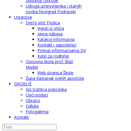
životinja i prirode
Udruga umirovljenika i starijih
osoba Novigrad Podravski
Ustanove
Dječji vrtić Fijolica
Vijesti iz vrtića
Javna nabava
Katalog informacija
Kontakt i zaposlenici
Pristup informacijama DV
Kutić za roditelje
Osnovna škola prof. Blaž
Mađer
Web stranica Škole
Župa Rastanak svetih apostola
GROBLJE
Gis tražilica pokojnika
Opći podaci
Obrasci
Odluke
Fotogalerija
Kontakt