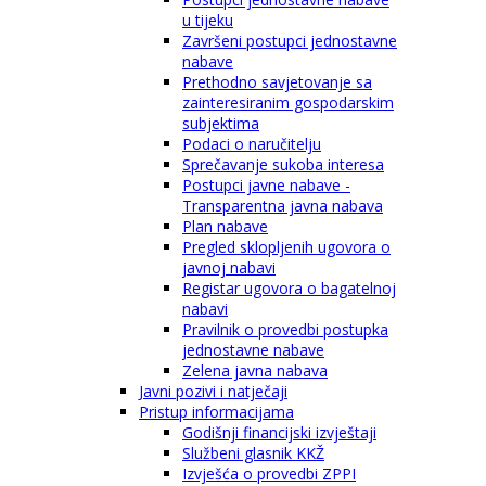
u tijeku
Završeni postupci jednostavne
nabave
Prethodno savjetovanje sa
zainteresiranim gospodarskim
subjektima
Podaci o naručitelju
Sprečavanje sukoba interesa
Postupci javne nabave -
Transparentna javna nabava
Plan nabave
Pregled sklopljenih ugovora o
javnoj nabavi
Registar ugovora o bagatelnoj
nabavi
Pravilnik o provedbi postupka
jednostavne nabave
Zelena javna nabava
Javni pozivi i natječaji
Pristup informacijama
Godišnji financijski izvještaji
Službeni glasnik KKŽ
Izvješća o provedbi ZPPI