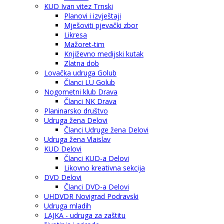
KUD Ivan vitez Trnski
Planovi i izvještaji
Mješoviti pjevački zbor
Likresa
Mažoret-tim
Književno medijski kutak
Zlatna dob
Lovačka udruga Golub
Članci LU Golub
Nogometni klub Drava
Članci NK Drava
Planinarsko društvo
Udruga žena Delovi
Članci Udruge žena Delovi
Udruga žena Vlaislav
KUD Delovi
Članci KUD-a Delovi
Likovno kreativna sekcija
DVD Delovi
Članci DVD-a Delovi
UHDVDR Novigrad Podravski
Udruga mladih
LAJKA - udruga za zaštitu