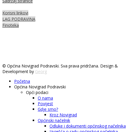
Sadržaj stranice
Korisni linkovi
LAG PODRAVINA
Finoteka
© Općina Novigrad Podravski. Sva prava pridržana. Design &
Development by
Georg
Početna
Općina Novigrad Podravski
Opći podaci
O nama
Povijest
Gdje smo?
Kroz Novigrad
Općinski načelnik
Odluke i dokumenti općinskog načelnika
Izvješća o radu općinskog načelnika