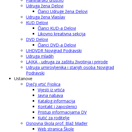
Planinarsko društvo
Udruga žena Delovi
Članci Udruge žena Delovi
Udruga žena Vlaislav
KUD Delovi
Članci KUD-a Delovi
Likovno kreativna sekcija
DVD Delovi
Članci DVD-a Delovi
UHDVDR Novigrad Podravski
Udruga mladih
LAJKA - udruga za zaštitu životinja i prirode
Udruga umirovljenika i starijih osoba Novigrad
Podravski
Ustanove
Dječji vrtić Fijolica
Vijesti iz vrtića
Javna nabava
Katalog informacija
Kontakt i zaposlenici
Pristup informacijama DV
Kutić za roditelje
Osnovna škola prof. Blaž Mađer
Web stranica Škole