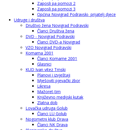
Zaposli pa pomozi 2
Zaposli pa pomozi 3
Općina Novigrad Podravski- prijatelj djece
Udruge i društva
Društvo žena Novigrad Podravski
Članci Društva žena
DVD - Novigrad Podravski
Članci DVD-a Novigrad
VZO Novigrad Podravski
Komarna 2001
Članci Komarne 2001
Glasnici
KUD Ivan vitez Trnski
Planovi i izvještaji
Mješoviti pjevački zbor
Likresa
Mažoret-tim
Književno medijski kutak
Zlatna dob
Lovačka udruga Golub
Članci LU Golub
Nogometni klub Drava
Članci NK Drava