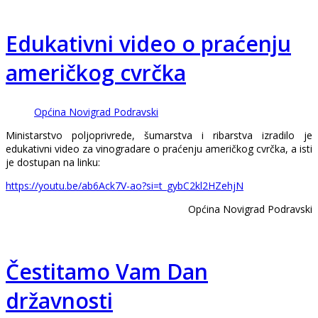
Edukativni video o praćenju
američkog cvrčka
Općina Novigrad Podravski
Ministarstvo poljoprivrede, šumarstva i ribarstva izradilo je
edukativni video za vinogradare o praćenju američkog cvrčka, a isti
je dostupan na linku:
https://youtu.be/ab6Ack7V-ao?si=t_gybC2kl2HZehjN
Općina Novigrad Podravski
Čestitamo Vam Dan
državnosti