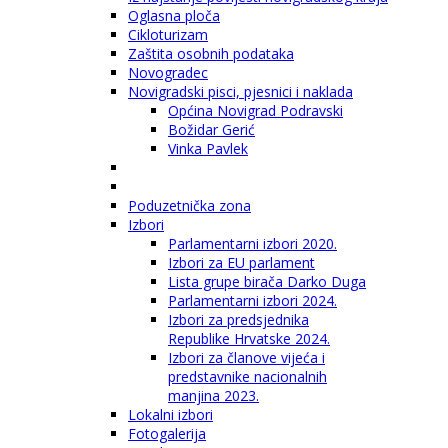
Oglasna ploča
Cikloturizam
Zaštita osobnih podataka
Novogradec
Novigradski pisci, pjesnici i naklada
Općina Novigrad Podravski
Božidar Gerić
Vinka Pavlek
Poduzetnička zona
Izbori
Parlamentarni izbori 2020.
Izbori za EU parlament
Lista grupe birača Darko Duga
Parlamentarni izbori 2024.
Izbori za predsjednika
Republike Hrvatske 2024.
Izbori za članove vijeća i
predstavnike nacionalnih
manjina 2023.
Lokalni izbori
Fotogalerija