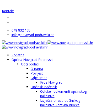
Kontakt
048 832 133
info@novigrad-podravski.hr
Početna
Općina Novigrad Podravski
Opći podaci
O nama
Povijest
Gdje smo?
Kroz Novigrad
Općinski načelnik
Odluke i dokumenti općinskog
načelnika
Izvješća o radu općinskog
načelnika Zdravka Brljeka