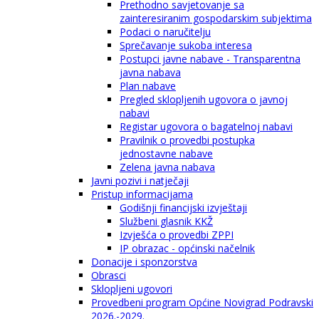
Prethodno savjetovanje sa
zainteresiranim gospodarskim subjektima
Podaci o naručitelju
Sprečavanje sukoba interesa
Postupci javne nabave - Transparentna
javna nabava
Plan nabave
Pregled sklopljenih ugovora o javnoj
nabavi
Registar ugovora o bagatelnoj nabavi
Pravilnik o provedbi postupka
jednostavne nabave
Zelena javna nabava
Javni pozivi i natječaji
Pristup informacijama
Godišnji financijski izvještaji
Službeni glasnik KKŽ
Izvješća o provedbi ZPPI
IP obrazac - općinski načelnik
Donacije i sponzorstva
Obrasci
Sklopljeni ugovori
Provedbeni program Općine Novigrad Podravski
2026.-2029.