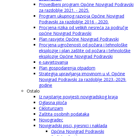
Provedbeni program Općine Novigrad Podravski
za razdoblje 2021. - 2025.
Program ukupnog razvoja Općine Novigrad
Podravski za razdoblje 2016 - 2020.
Procjena rizika od velikih nesreća za područje
općine Novigrad Podravski
Plan rasvjete Općine Novigrad Podravski
Procjena ugroženosti od požara i tehnološke
eksplozije i plan zaštite od požara i tehnološke
eksplozije Općine Novigrad Podravski
e-savjetovanja
Plan gospodarenja otpadom
Strategija upravljanja imovinom u vl. Općine
Novigrad Podravski za razdoblje 2023.-2029.
godine
Ostalo
Iz najstarije povijesti novigradskog kraja
Oglasna ploča
Cikloturizam
Zaštita osobnih podataka
Novogradec
Novigradski pisci, pjesnici i naklada
Općina Novigrad Podravski