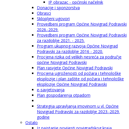
IP obrazac - općinski načelnik
Donacije i sponzorstva
Obrasci
Sklopljeni ugovori
Provedbeni program Općine Novigrad Podravski
2026.-2029.
Provedbeni program Općine Novigrad Podravski
za razdoblje 2021. - 2025.
Program ukupnog razvoja Općine Novigrad
Podravski za razdoblje 2016 - 2020.
Procjena rizika od velikih nesreća za područje
općine Novigrad Podravski
Plan rasvjete Općine Novigrad Podravski
Procjena ugroženosti od požara i tehnološke
eksplozije i plan zaštite od požara i tehnološke
eksplozije Općine Novigrad Podravski
e-savjetovanja
Plan gospodarenja otpadom
Strategija upravljanja imovinom u vl. Općine
Novigrad Podravski za razdoblje 2023.-2029.
godine
Ostalo
Iz najstarije povijesti novigradskog kraja