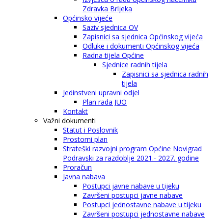
Zdravka Brljeka
Općinsko vijeće
Saziv sjednica OV
Zapisnici sa sjednica Općinskog vijeća
Odluke i dokumenti Općinskog vijeća
Radna tijela Općine
Sjednice radnih tijela
Zapisnici sa sjednica radnih
tijela
Jedinstveni upravni odjel
Plan rada JUO
Kontakt
Važni dokumenti
Statut i Poslovnik
Prostorni plan
Strateški razvojni program Općine Novigrad
Podravski za razdoblje 2021.- 2027. godine
Proračun
Javna nabava
Postupci javne nabave u tijeku
Završeni postupci javne nabave
Postupci jednostavne nabave u tijeku
Završeni postupci jednostavne nabave