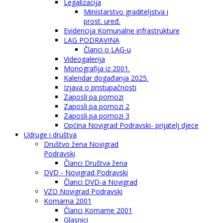
Legalizacija
Ministarstvo graditeljstva i
prost. uređ.
Evidencija Komunalne infrastrukture
LAG PODRAVINA
Članci o LAG-u
Videogalerija
Monografija iz 2001.
Kalendar događanja 2025.
Izjava o pristupačnosti
Zaposli pa pomozi
Zaposli pa pomozi 2
Zaposli pa pomozi 3
Općina Novigrad Podravski- prijatelj djece
Udruge i društva
Društvo žena Novigrad
Podravski
Članci Društva žena
DVD - Novigrad Podravski
Članci DVD-a Novigrad
VZO Novigrad Podravski
Komarna 2001
Članci Komarne 2001
Glasnici