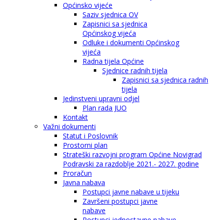
Općinsko vijeće
Saziv sjednica OV
Zapisnici sa sjednica
Općinskog vijeća
Odluke i dokumenti Općinskog
vijeća
Radna tijela Općine
Sjednice radnih tijela
Zapisnici sa sjednica radnih
tijela
Jedinstveni upravni odjel
Plan rada JUO
Kontakt
Važni dokumenti
Statut i Poslovnik
Prostorni plan
Strateški razvojni program Općine Novigrad
Podravski za razdoblje 2021.- 2027. godine
Proračun
Javna nabava
Postupci javne nabave u tijeku
Završeni postupci javne
nabave
Postupci jednostavne nabave