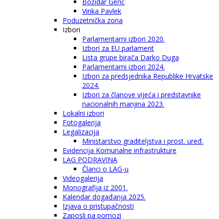
Božidar Gerić
Vinka Pavlek
Poduzetnička zona
Izbori
Parlamentarni izbori 2020.
Izbori za EU parlament
Lista grupe birača Darko Duga
Parlamentarni izbori 2024.
Izbori za predsjednika Republike Hrvatske
2024.
Izbori za članove vijeća i predstavnike
nacionalnih manjina 2023.
Lokalni izbori
Fotogalerija
Legalizacija
Ministarstvo graditeljstva i prost. uređ.
Evidencija Komunalne infrastrukture
LAG PODRAVINA
Članci o LAG-u
Videogalerija
Monografija iz 2001.
Kalendar događanja 2025.
Izjava o pristupačnosti
Zaposli pa pomozi