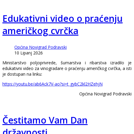
Edukativni video o praćenju
američkog cvrčka
Općina Novigrad Podravski
10 Lipanj 2026
Ministarstvo poljoprivrede, šumarstva i ribarstva izradilo je
edukativni video za vinogradare o praćenju američkog cvrčka, a isti
je dostupan na linku:
https://youtu.be/ab6Ack7V-ao?si=t_gybC2kl2HZehjN
Općina Novigrad Podravski
Čestitamo Vam Dan
državnosti