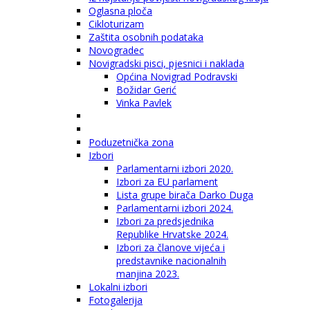
Oglasna ploča
Cikloturizam
Zaštita osobnih podataka
Novogradec
Novigradski pisci, pjesnici i naklada
Općina Novigrad Podravski
Božidar Gerić
Vinka Pavlek
Poduzetnička zona
Izbori
Parlamentarni izbori 2020.
Izbori za EU parlament
Lista grupe birača Darko Duga
Parlamentarni izbori 2024.
Izbori za predsjednika
Republike Hrvatske 2024.
Izbori za članove vijeća i
predstavnike nacionalnih
manjina 2023.
Lokalni izbori
Fotogalerija