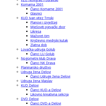
Komarna 2001
Članci Komarne 2001
Glasnici
KUD Ivan vitez Trnski
Planovi i izvještaji
Mješoviti pjevački zbor
Likresa
Mažoret-tim
Književno medijski kutak
Zlatna dob
Lovačka udruga Golub
Članci LU Golub
Nogometni klub Drava
Članci NK Drava
Planinarsko društvo
Udruga žena Delovi
Članci Udruge žena Delovi
Udruga žena Vlaislav
KUD Delovi
Članci KUD-a Delovi
Likovno kreativna sekcija
DVD Delovi
Članci DVD-a Delovi