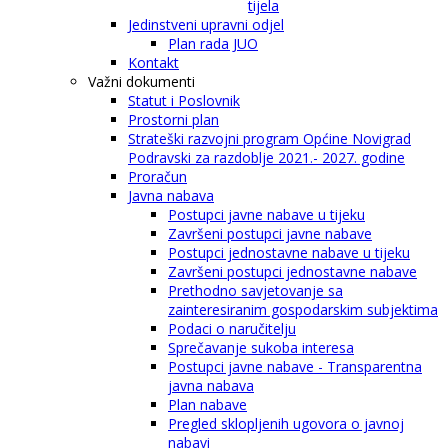
tijela
Jedinstveni upravni odjel
Plan rada JUO
Kontakt
Važni dokumenti
Statut i Poslovnik
Prostorni plan
Strateški razvojni program Općine Novigrad
Podravski za razdoblje 2021.- 2027. godine
Proračun
Javna nabava
Postupci javne nabave u tijeku
Završeni postupci javne nabave
Postupci jednostavne nabave u tijeku
Završeni postupci jednostavne nabave
Prethodno savjetovanje sa
zainteresiranim gospodarskim subjektima
Podaci o naručitelju
Sprečavanje sukoba interesa
Postupci javne nabave - Transparentna
javna nabava
Plan nabave
Pregled sklopljenih ugovora o javnoj
nabavi