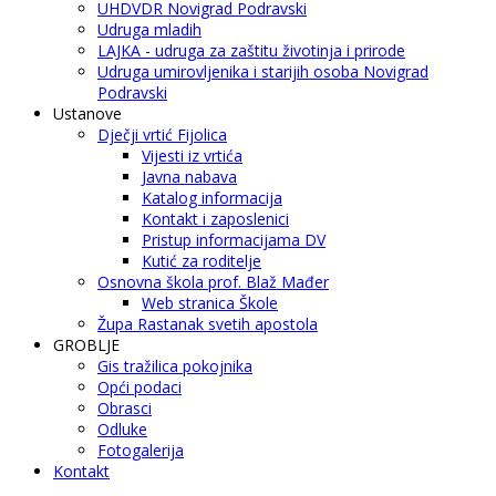
UHDVDR Novigrad Podravski
Udruga mladih
LAJKA - udruga za zaštitu životinja i prirode
Udruga umirovljenika i starijih osoba Novigrad
Podravski
Ustanove
Dječji vrtić Fijolica
Vijesti iz vrtića
Javna nabava
Katalog informacija
Kontakt i zaposlenici
Pristup informacijama DV
Kutić za roditelje
Osnovna škola prof. Blaž Mađer
Web stranica Škole
Župa Rastanak svetih apostola
GROBLJE
Gis tražilica pokojnika
Opći podaci
Obrasci
Odluke
Fotogalerija
Kontakt