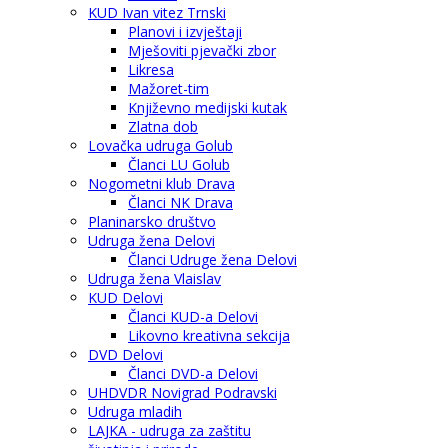
KUD Ivan vitez Trnski
Planovi i izvještaji
Mješoviti pjevački zbor
Likresa
Mažoret-tim
Književno medijski kutak
Zlatna dob
Lovačka udruga Golub
Članci LU Golub
Nogometni klub Drava
Članci NK Drava
Planinarsko društvo
Udruga žena Delovi
Članci Udruge žena Delovi
Udruga žena Vlaislav
KUD Delovi
Članci KUD-a Delovi
Likovno kreativna sekcija
DVD Delovi
Članci DVD-a Delovi
UHDVDR Novigrad Podravski
Udruga mladih
LAJKA - udruga za zaštitu