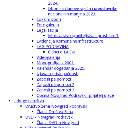
2024.
Izbori za članove vijeća i predstavnike
nacionalnih manjina 2023.
Lokalni izbori
Fotogalerija
Legalizacija
Ministarstvo graditeljstva i prost. uređ.
Evidencija Komunalne infrastrukture
LAG PODRAVINA
Članci o LAG-u
Videogalerija
Monografija iz 2001.
Kalendar događanja 2025.
Izjava o pristupačnosti
Zaposli pa pomozi
Zaposli pa pomozi 2
Zaposli pa pomozi 3
Općina Novigrad Podravski- prijatelj djece
Udruge i društva
Društvo žena Novigrad Podravski
Članci Društva žena
DVD - Novigrad Podravski
Članci DVD-a Novigrad
VZO Novigrad Podravski