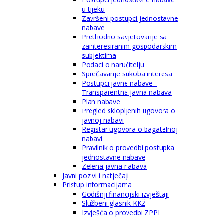
u tijeku
Završeni postupci jednostavne
nabave
Prethodno savjetovanje sa
zainteresiranim gospodarskim
subjektima
Podaci o naručitelju
Sprečavanje sukoba interesa
Postupci javne nabave -
Transparentna javna nabava
Plan nabave
Pregled sklopljenih ugovora o
javnoj nabavi
Registar ugovora o bagatelnoj
nabavi
Pravilnik o provedbi postupka
jednostavne nabave
Zelena javna nabava
Javni pozivi i natječaji
Pristup informacijama
Godišnji financijski izvještaji
Službeni glasnik KKŽ
Izvješća o provedbi ZPPI