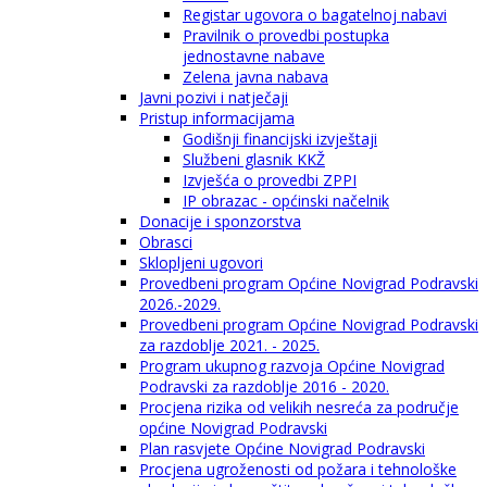
Registar ugovora o bagatelnoj nabavi
Pravilnik o provedbi postupka
jednostavne nabave
Zelena javna nabava
Javni pozivi i natječaji
Pristup informacijama
Godišnji financijski izvještaji
Službeni glasnik KKŽ
Izvješća o provedbi ZPPI
IP obrazac - općinski načelnik
Donacije i sponzorstva
Obrasci
Sklopljeni ugovori
Provedbeni program Općine Novigrad Podravski
2026.-2029.
Provedbeni program Općine Novigrad Podravski
za razdoblje 2021. - 2025.
Program ukupnog razvoja Općine Novigrad
Podravski za razdoblje 2016 - 2020.
Procjena rizika od velikih nesreća za područje
općine Novigrad Podravski
Plan rasvjete Općine Novigrad Podravski
Procjena ugroženosti od požara i tehnološke