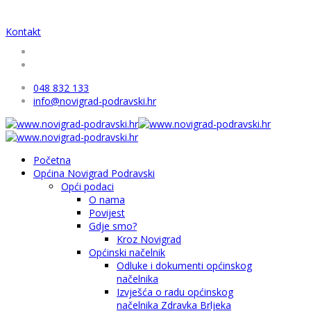
Kontakt
048 832 133
info@novigrad-podravski.hr
Početna
Općina Novigrad Podravski
Opći podaci
O nama
Povijest
Gdje smo?
Kroz Novigrad
Općinski načelnik
Odluke i dokumenti općinskog
načelnika
Izvješća o radu općinskog
načelnika Zdravka Brljeka