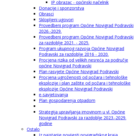
IP obrazac - općinski načelnik
Donacije i sponzorstva
Obrasci
Sklopljeni ugovori
Provedbeni program Općine Novigrad Podravski
2026.-2029.
Provedbeni program Općine Novigrad Podravski
za razdoblje 2021. - 2025.
Program ukupnog razvoja Općine Novigrad
Podravski za razdoblje 2016 - 2020.
Procjena rizika od velikih nesreća za područje
općine Novigrad Podravski
Plan rasvjete Općine Novigrad Podravski
Procjena ugroženosti od požara i tehnološke
eksplozije i plan zaštite od požara i tehnološke
eksplozije Općine Novigrad Podravski
e-savjetovanja
Plan gospodarenja otpadom
Strategija upravljanja imovinom u vl. Općine
Novigrad Podravski za razdoblje 2023.-2029.
godine
Ostalo
Iz najstarije povijesti novigradskog kraja