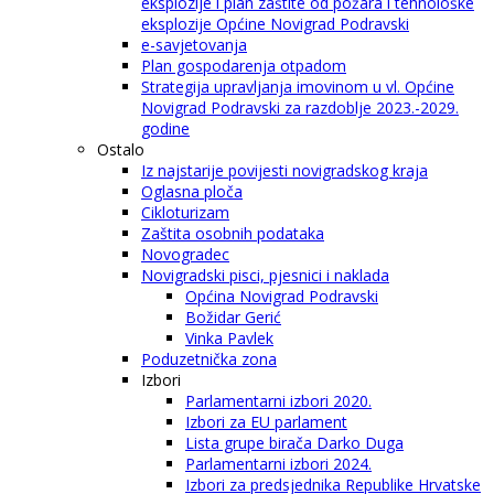
eksplozije i plan zaštite od požara i tehnološke
eksplozije Općine Novigrad Podravski
e-savjetovanja
Plan gospodarenja otpadom
Strategija upravljanja imovinom u vl. Općine
Novigrad Podravski za razdoblje 2023.-2029.
godine
Ostalo
Iz najstarije povijesti novigradskog kraja
Oglasna ploča
Cikloturizam
Zaštita osobnih podataka
Novogradec
Novigradski pisci, pjesnici i naklada
Općina Novigrad Podravski
Božidar Gerić
Vinka Pavlek
Poduzetnička zona
Izbori
Parlamentarni izbori 2020.
Izbori za EU parlament
Lista grupe birača Darko Duga
Parlamentarni izbori 2024.
Izbori za predsjednika Republike Hrvatske