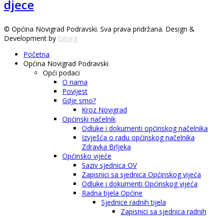
djece
© Općina Novigrad Podravski. Sva prava pridržana. Design &
Development by
Georg
Početna
Općina Novigrad Podravski
Opći podaci
O nama
Povijest
Gdje smo?
Kroz Novigrad
Općinski načelnik
Odluke i dokumenti općinskog načelnika
Izvješća o radu općinskog načelnika
Zdravka Brljeka
Općinsko vijeće
Saziv sjednica OV
Zapisnici sa sjednica Općinskog vijeća
Odluke i dokumenti Općinskog vijeća
Radna tijela Općine
Sjednice radnih tijela
Zapisnici sa sjednica radnih