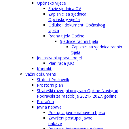
Općinsko vijeće
Saziv sjednica OV
Zapisnici sa sjednica
Općinskog vijeća
Odluke i dokumenti Općinskog
vijeća
Radna tijela Općine
Sjednice radnih tijela
Zapisnici sa sjednica radnih
tijela
Jedinstveni upravni odjel
Plan rada JUO
Kontakt
Važni dokumenti
Statut i Poslovnik
Prostorni plan
Strateški razvojni program Općine Novigrad
Podravski za razdoblje 2021.- 2027. godine
Proračun
Javna nabava
Postupci javne nabave u tijeku
Završeni postupci javne
nabave
Postupci jednostavne nabave