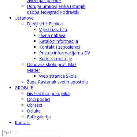
životinja i prirode
Udruga umirovljenika i starijih
osoba Novigrad Podravski
Ustanove
Dječji vrtić Fijolica
Vijesti iz vrtića
Javna nabava
Katalog informacija
Kontakt i zaposlenici
Pristup informacijama DV
Kutić za roditelje
Osnovna škola prof. Blaž
Mađer
Web stranica Škole
Župa Rastanak svetih apostola
GROBLJE
Gis tražilica pokojnika
Opći podaci
Obrasci
Odluke
Fotogalerija
Kontakt