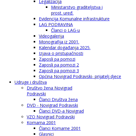
Legalizacija
Ministarstvo graditeljstva i
prost. uređ.
Evidencija Komunalne infrastrukture
LAG PODRAVINA
Članci o LAG-u
Videogalerija
Monografija iz 2001.
Kalendar događanja 2025.
Izjava o pristupačnosti
Zaposli pa pomozi
Zaposli pa pomozi 2
Zaposli pa pomozi 3
Općina Novigrad Podravski- prijatelj djece
Udruge i društva
Društvo žena Novigrad
Podravski
Članci Društva žena
DVD - Novigrad Podravski
Članci DVD-a Novigrad
VZO Novigrad Podravski
Komarna 2001
Članci Komarne 2001
Glasnici