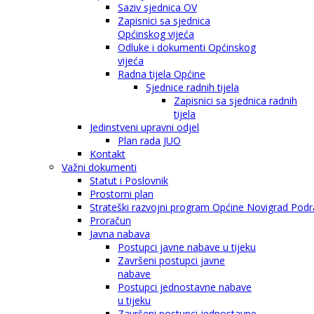
Saziv sjednica OV
Zapisnici sa sjednica
Općinskog vijeća
Odluke i dokumenti Općinskog
vijeća
Radna tijela Općine
Sjednice radnih tijela
Zapisnici sa sjednica radnih
tijela
Jedinstveni upravni odjel
Plan rada JUO
Kontakt
Važni dokumenti
Statut i Poslovnik
Prostorni plan
Strateški razvojni program Općine Novigrad Podra
Proračun
Javna nabava
Postupci javne nabave u tijeku
Završeni postupci javne
nabave
Postupci jednostavne nabave
u tijeku
Završeni postupci jednostavne