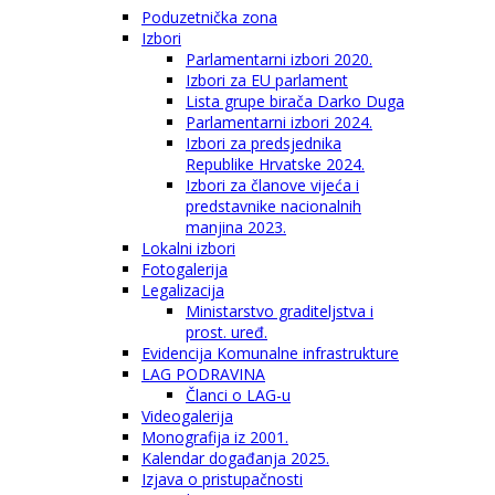
Poduzetnička zona
Izbori
Parlamentarni izbori 2020.
Izbori za EU parlament
Lista grupe birača Darko Duga
Parlamentarni izbori 2024.
Izbori za predsjednika
Republike Hrvatske 2024.
Izbori za članove vijeća i
predstavnike nacionalnih
manjina 2023.
Lokalni izbori
Fotogalerija
Legalizacija
Ministarstvo graditeljstva i
prost. uređ.
Evidencija Komunalne infrastrukture
LAG PODRAVINA
Članci o LAG-u
Videogalerija
Monografija iz 2001.
Kalendar događanja 2025.
Izjava o pristupačnosti