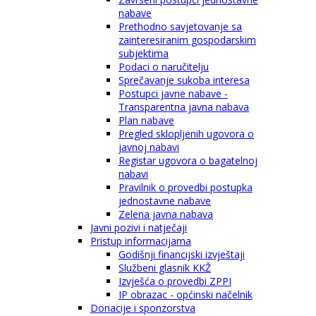
nabave
Prethodno savjetovanje sa
zainteresiranim gospodarskim
subjektima
Podaci o naručitelju
Sprečavanje sukoba interesa
Postupci javne nabave -
Transparentna javna nabava
Plan nabave
Pregled sklopljenih ugovora o
javnoj nabavi
Registar ugovora o bagatelnoj
nabavi
Pravilnik o provedbi postupka
jednostavne nabave
Zelena javna nabava
Javni pozivi i natječaji
Pristup informacijama
Godišnji financijski izvještaji
Službeni glasnik KKŽ
Izvješća o provedbi ZPPI
IP obrazac - općinski načelnik
Donacije i sponzorstva