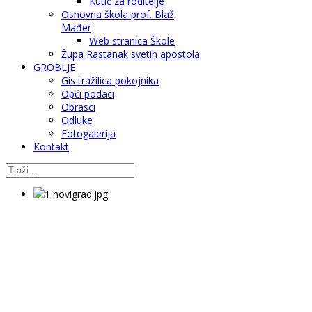
Kutić za roditelje
Osnovna škola prof. Blaž
Mađer
Web stranica Škole
Župa Rastanak svetih apostola
GROBLJE
Gis tražilica pokojnika
Opći podaci
Obrasci
Odluke
Fotogalerija
Kontakt