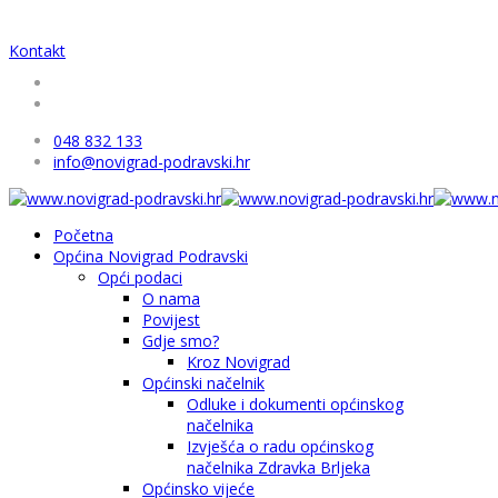
Kontakt
048 832 133
info@novigrad-podravski.hr
Početna
Općina Novigrad Podravski
Opći podaci
O nama
Povijest
Gdje smo?
Kroz Novigrad
Općinski načelnik
Odluke i dokumenti općinskog
načelnika
Izvješća o radu općinskog
načelnika Zdravka Brljeka
Općinsko vijeće