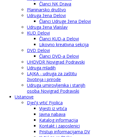
Članci NK Drava
Planinarsko društvo
Udruga žena Delovi
Članci Udruge žena Delovi
Udruga žena Vlaislav
KUD Delovi
Članci KUD-a Delovi
Likovno kreativna sekcija
DVD Delovi
Članci DVD-a Delovi
UHDVDR Novigrad Podravski
Udruga mladih
LAJKA - udruga za zaštitu
životinja i prirode
Udruga umirovljenika i starijih
osoba Novigrad Podravski
Ustanove
Dječji vrtić Fijolica
Vijesti iz vrtića
Javna nabava
Katalog informacija
Kontakt i zaposlenici
Pristup informacijama DV