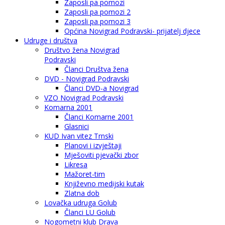
Zaposli pa pomozi
Zaposli pa pomozi 2
Zaposli pa pomozi 3
Općina Novigrad Podravski- prijatelj djece
Udruge i društva
Društvo žena Novigrad
Podravski
Članci Društva žena
DVD - Novigrad Podravski
Članci DVD-a Novigrad
VZO Novigrad Podravski
Komarna 2001
Članci Komarne 2001
Glasnici
KUD Ivan vitez Trnski
Planovi i izvještaji
Mješoviti pjevački zbor
Likresa
Mažoret-tim
Književno medijski kutak
Zlatna dob
Lovačka udruga Golub
Članci LU Golub
Nogometni klub Drava