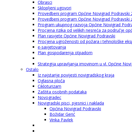
Obrasci
Sklopljeni ugovori
Provedbeni program Općine Novigrad Podravski 
Provedbeni program Općine Novigrad Podravski za
Program ukupnog razvoja Općine Novigrad Podrav
Procjena rizika od velikih nesreća za područje o
Plan rasvjete Općine Novigrad Podravski
Procjena ugroženosti od požara i tehnološke eksp
e-savjetovanja
Plan gospodarenja otpadom
Strategija upravljanja imovinom u vl. Općine Nov
Ostalo
Iz najstarije povijesti novigradskog kraja
Oglasna ploča
Cikloturizam
Zaštita osobnih podataka
Novogradec
Novigradski pisci, pjesnici i naklada
Općina Novigrad Podravski
Božidar Gerić
Vinka Pavlek