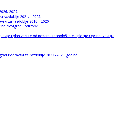
2026.-2029.
 razdoblje 2021. - 2025.
ski za razdoblje 2016 - 2020.
pćine Novigrad Podravski
lozije i plan zaštite od požara i tehnološke eksplozije Općine Novigr
igrad Podravski za razdoblje 2023.-2029. godine