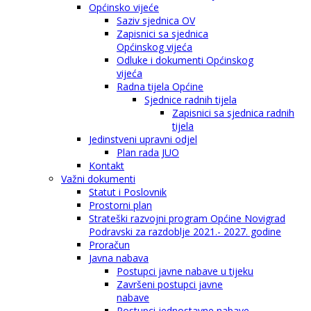
Općinsko vijeće
Saziv sjednica OV
Zapisnici sa sjednica
Općinskog vijeća
Odluke i dokumenti Općinskog
vijeća
Radna tijela Općine
Sjednice radnih tijela
Zapisnici sa sjednica radnih
tijela
Jedinstveni upravni odjel
Plan rada JUO
Kontakt
Važni dokumenti
Statut i Poslovnik
Prostorni plan
Strateški razvojni program Općine Novigrad
Podravski za razdoblje 2021.- 2027. godine
Proračun
Javna nabava
Postupci javne nabave u tijeku
Završeni postupci javne
nabave
Postupci jednostavne nabave