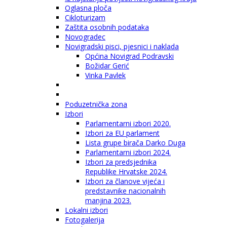
Oglasna ploča
Cikloturizam
Zaštita osobnih podataka
Novogradec
Novigradski pisci, pjesnici i naklada
Općina Novigrad Podravski
Božidar Gerić
Vinka Pavlek
Poduzetnička zona
Izbori
Parlamentarni izbori 2020.
Izbori za EU parlament
Lista grupe birača Darko Duga
Parlamentarni izbori 2024.
Izbori za predsjednika
Republike Hrvatske 2024.
Izbori za članove vijeća i
predstavnike nacionalnih
manjina 2023.
Lokalni izbori
Fotogalerija