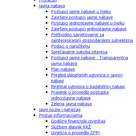
Javna nabava
Postupci javne nabave u tijeku
Završeni postupci javne nabave
Postupci jednostavne nabave u tijeku
Završeni postupci jednostavne nabave
Prethodno savjetovanje sa
zainteresiranim gospodarskim subjektima
Podaci o naručitelju
Sprečavanje sukoba interesa
Postupci javne nabave - Transparentna
javna nabava
Plan nabave
Pregled sklopljenih ugovora o javnoj
nabavi
Registar ugovora o bagatelnoj nabavi
Pravilnik o provedbi postupka
jednostavne nabave
Zelena javna nabava
Javni pozivi i natječaji
Pristup informacijama
Godišnji financijski izvještaji
Službeni glasnik KKŽ
Izvješća o provedbi ZPPI