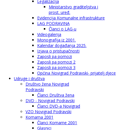
Legalizacija
Ministarstvo graditeljstva i
prost. uređ.
Evidencija Komunalne infrastrukture
LAG PODRAVINA
Članci o LAG-u
Videogalerija
Monografija iz 2001.
Kalendar događanja 2025.
Izjava o pristupačnosti
Zaposli pa pomozi
Zaposli pa pomozi 2
Zaposli pa pomozi 3
Općina Novigrad Podravski- prijatelj djece
Udruge i društva
Društvo žena Novigrad
Podravski
Članci Društva žena
DVD - Novigrad Podravski
Članci DVD-a Novigrad
VZO Novigrad Podravski
Komarna 2001
Članci Komarne 2001
Glasnici