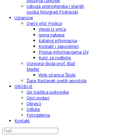
životinja i prirode
Udruga umirovljenika i starijih
osoba Novigrad Podravski
Ustanove
Dječji vrtić Fijolica
Vijesti iz vrtića
Javna nabava
Katalog informacija
Kontakt i zaposlenici
Pristup informacijama DV
Kutić za roditelje
Osnovna škola prof. Blaž
Mađer
Web stranica Škole
Župa Rastanak svetih apostola
GROBLJE
Gis tražilica pokojnika
Opći podaci
Obrasci
Odluke
Fotogalerija
Kontakt