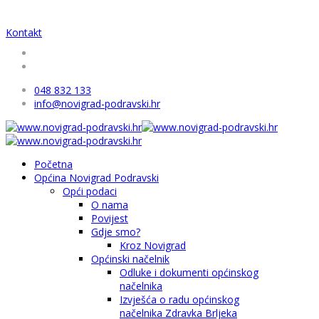
Kontakt
048 832 133
info@novigrad-podravski.hr
Početna
Općina Novigrad Podravski
Opći podaci
O nama
Povijest
Gdje smo?
Kroz Novigrad
Općinski načelnik
Odluke i dokumenti općinskog
načelnika
Izvješća o radu općinskog
načelnika Zdravka Brljeka