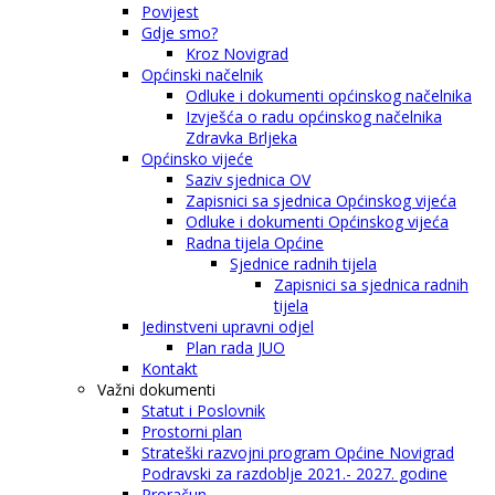
Povijest
Gdje smo?
Kroz Novigrad
Općinski načelnik
Odluke i dokumenti općinskog načelnika
Izvješća o radu općinskog načelnika
Zdravka Brljeka
Općinsko vijeće
Saziv sjednica OV
Zapisnici sa sjednica Općinskog vijeća
Odluke i dokumenti Općinskog vijeća
Radna tijela Općine
Sjednice radnih tijela
Zapisnici sa sjednica radnih
tijela
Jedinstveni upravni odjel
Plan rada JUO
Kontakt
Važni dokumenti
Statut i Poslovnik
Prostorni plan
Strateški razvojni program Općine Novigrad
Podravski za razdoblje 2021.- 2027. godine
Proračun