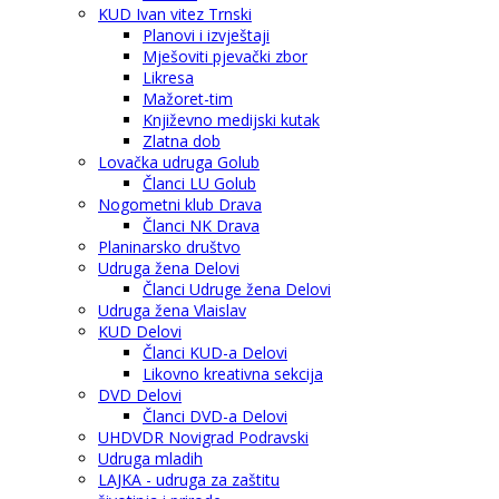
KUD Ivan vitez Trnski
Planovi i izvještaji
Mješoviti pjevački zbor
Likresa
Mažoret-tim
Književno medijski kutak
Zlatna dob
Lovačka udruga Golub
Članci LU Golub
Nogometni klub Drava
Članci NK Drava
Planinarsko društvo
Udruga žena Delovi
Članci Udruge žena Delovi
Udruga žena Vlaislav
KUD Delovi
Članci KUD-a Delovi
Likovno kreativna sekcija
DVD Delovi
Članci DVD-a Delovi
UHDVDR Novigrad Podravski
Udruga mladih
LAJKA - udruga za zaštitu