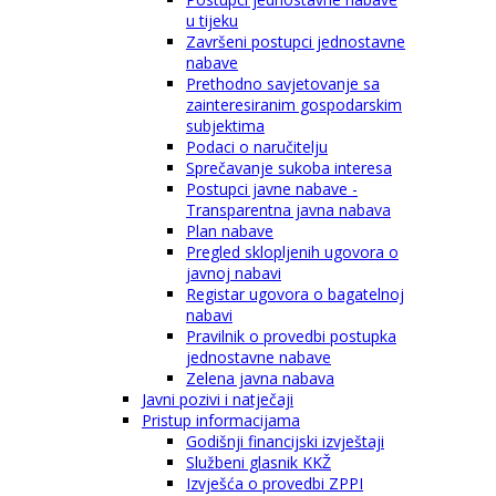
u tijeku
Završeni postupci jednostavne
nabave
Prethodno savjetovanje sa
zainteresiranim gospodarskim
subjektima
Podaci o naručitelju
Sprečavanje sukoba interesa
Postupci javne nabave -
Transparentna javna nabava
Plan nabave
Pregled sklopljenih ugovora o
javnoj nabavi
Registar ugovora o bagatelnoj
nabavi
Pravilnik o provedbi postupka
jednostavne nabave
Zelena javna nabava
Javni pozivi i natječaji
Pristup informacijama
Godišnji financijski izvještaji
Službeni glasnik KKŽ
Izvješća o provedbi ZPPI