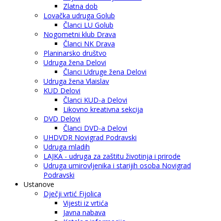
Zlatna dob
Lovačka udruga Golub
Članci LU Golub
Nogometni klub Drava
Članci NK Drava
Planinarsko društvo
Udruga žena Delovi
Članci Udruge žena Delovi
Udruga žena Vlaislav
KUD Delovi
Članci KUD-a Delovi
Likovno kreativna sekcija
DVD Delovi
Članci DVD-a Delovi
UHDVDR Novigrad Podravski
Udruga mladih
LAJKA - udruga za zaštitu životinja i prirode
Udruga umirovljenika i starijih osoba Novigrad
Podravski
Ustanove
Dječji vrtić Fijolica
Vijesti iz vrtića
Javna nabava