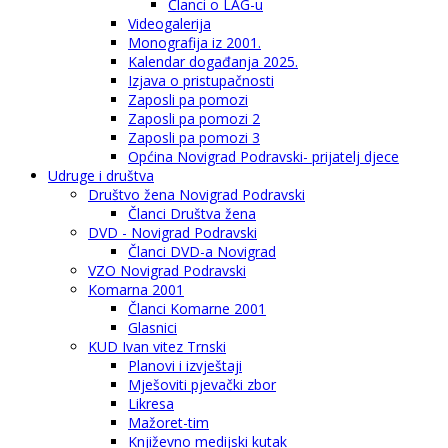
Članci o LAG-u
Videogalerija
Monografija iz 2001.
Kalendar događanja 2025.
Izjava o pristupačnosti
Zaposli pa pomozi
Zaposli pa pomozi 2
Zaposli pa pomozi 3
Općina Novigrad Podravski- prijatelj djece
Udruge i društva
Društvo žena Novigrad Podravski
Članci Društva žena
DVD - Novigrad Podravski
Članci DVD-a Novigrad
VZO Novigrad Podravski
Komarna 2001
Članci Komarne 2001
Glasnici
KUD Ivan vitez Trnski
Planovi i izvještaji
Mješoviti pjevački zbor
Likresa
Mažoret-tim
Književno medijski kutak