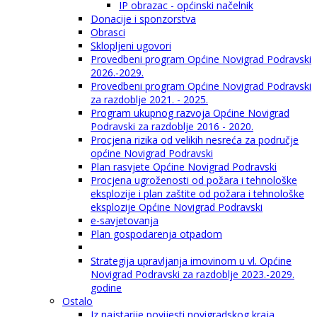
IP obrazac - općinski načelnik
Donacije i sponzorstva
Obrasci
Sklopljeni ugovori
Provedbeni program Općine Novigrad Podravski
2026.-2029.
Provedbeni program Općine Novigrad Podravski
za razdoblje 2021. - 2025.
Program ukupnog razvoja Općine Novigrad
Podravski za razdoblje 2016 - 2020.
Procjena rizika od velikih nesreća za područje
općine Novigrad Podravski
Plan rasvjete Općine Novigrad Podravski
Procjena ugroženosti od požara i tehnološke
eksplozije i plan zaštite od požara i tehnološke
eksplozije Općine Novigrad Podravski
e-savjetovanja
Plan gospodarenja otpadom
Strategija upravljanja imovinom u vl. Općine
Novigrad Podravski za razdoblje 2023.-2029.
godine
Ostalo
Iz najstarije povijesti novigradskog kraja