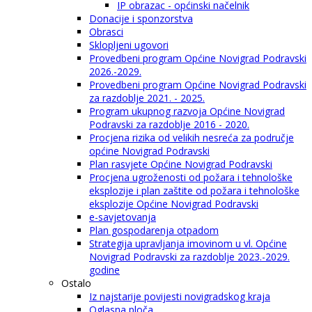
IP obrazac - općinski načelnik
Donacije i sponzorstva
Obrasci
Sklopljeni ugovori
Provedbeni program Općine Novigrad Podravski
2026.-2029.
Provedbeni program Općine Novigrad Podravski
za razdoblje 2021. - 2025.
Program ukupnog razvoja Općine Novigrad
Podravski za razdoblje 2016 - 2020.
Procjena rizika od velikih nesreća za područje
općine Novigrad Podravski
Plan rasvjete Općine Novigrad Podravski
Procjena ugroženosti od požara i tehnološke
eksplozije i plan zaštite od požara i tehnološke
eksplozije Općine Novigrad Podravski
e-savjetovanja
Plan gospodarenja otpadom
Strategija upravljanja imovinom u vl. Općine
Novigrad Podravski za razdoblje 2023.-2029.
godine
Ostalo
Iz najstarije povijesti novigradskog kraja
Oglasna ploča