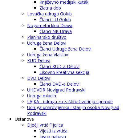
Književno medijski kutak
Zlatna dob
Lovačka udruga Golub
Članci LU Golub
Nogometni klub Drava
Članci NK Drava
Planinarsko društvo
Udruga žena Delovi
Članci Udruge žena Delovi
Udruga žena Vlaislav
KUD Delovi
Članci KUD-a Delovi
Likovno kreativna sekcija
DVD Delovi
Članci DVD-a Delovi
UHDVDR Novigrad Podravski
Udruga mladih
LAJKA - udruga za zaštitu životinja i prirode
Udruga umirovljenika i starijih osoba Novigrad
Podravski
Ustanove
Dječji vrtić Fijolica
Vijesti iz vrtića
Javna nabava