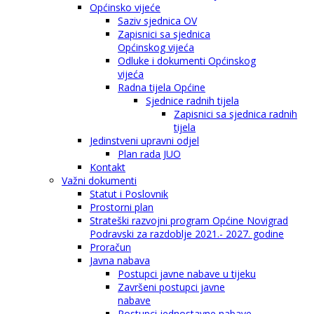
Općinsko vijeće
Saziv sjednica OV
Zapisnici sa sjednica
Općinskog vijeća
Odluke i dokumenti Općinskog
vijeća
Radna tijela Općine
Sjednice radnih tijela
Zapisnici sa sjednica radnih
tijela
Jedinstveni upravni odjel
Plan rada JUO
Kontakt
Važni dokumenti
Statut i Poslovnik
Prostorni plan
Strateški razvojni program Općine Novigrad
Podravski za razdoblje 2021.- 2027. godine
Proračun
Javna nabava
Postupci javne nabave u tijeku
Završeni postupci javne
nabave
Postupci jednostavne nabave