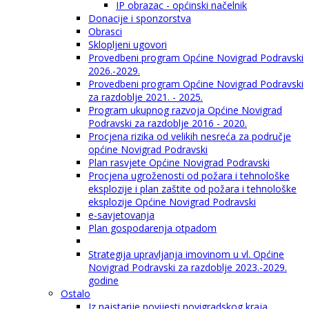
IP obrazac - općinski načelnik
Donacije i sponzorstva
Obrasci
Sklopljeni ugovori
Provedbeni program Općine Novigrad Podravski
2026.-2029.
Provedbeni program Općine Novigrad Podravski
za razdoblje 2021. - 2025.
Program ukupnog razvoja Općine Novigrad
Podravski za razdoblje 2016 - 2020.
Procjena rizika od velikih nesreća za područje
općine Novigrad Podravski
Plan rasvjete Općine Novigrad Podravski
Procjena ugroženosti od požara i tehnološke
eksplozije i plan zaštite od požara i tehnološke
eksplozije Općine Novigrad Podravski
e-savjetovanja
Plan gospodarenja otpadom
Strategija upravljanja imovinom u vl. Općine
Novigrad Podravski za razdoblje 2023.-2029.
godine
Ostalo
Iz najstarije povijesti novigradskog kraja