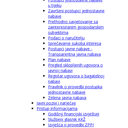
u tijeku
Završeni postupci jednostavne
nabave
Prethodno savjetovanje sa
zainteresiranim gospodarskim
subjektima
Podaci o naručitelju
Sprečavanje sukoba interesa
Postupci javne nabave -
Transparentna javna nabava
Plan nabave
Pregled sklopljenih ugovora o
javnoj nabavi
Registar ugovora o bagatelnoj
nabavi
Pravilnik o provedbi postupka
jednostavne nabave
Zelena javna nabava
Javni pozivi i natječaji
Pristup informacijama
Godišnji financijski izvještaji
Službeni glasnik KKŽ
Izvješća o provedbi ZPPI