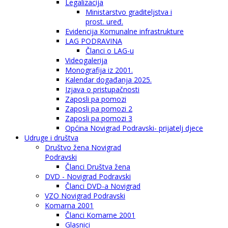
Legalizacija
Ministarstvo graditeljstva i
prost. uređ.
Evidencija Komunalne infrastrukture
LAG PODRAVINA
Članci o LAG-u
Videogalerija
Monografija iz 2001.
Kalendar događanja 2025.
Izjava o pristupačnosti
Zaposli pa pomozi
Zaposli pa pomozi 2
Zaposli pa pomozi 3
Općina Novigrad Podravski- prijatelj djece
Udruge i društva
Društvo žena Novigrad
Podravski
Članci Društva žena
DVD - Novigrad Podravski
Članci DVD-a Novigrad
VZO Novigrad Podravski
Komarna 2001
Članci Komarne 2001
Glasnici