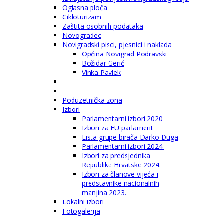
Oglasna ploča
Cikloturizam
Zaštita osobnih podataka
Novogradec
Novigradski pisci, pjesnici i naklada
Općina Novigrad Podravski
Božidar Gerić
Vinka Pavlek
Poduzetnička zona
Izbori
Parlamentarni izbori 2020.
Izbori za EU parlament
Lista grupe birača Darko Duga
Parlamentarni izbori 2024.
Izbori za predsjednika
Republike Hrvatske 2024.
Izbori za članove vijeća i
predstavnike nacionalnih
manjina 2023.
Lokalni izbori
Fotogalerija