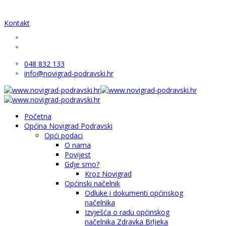
Kontakt
048 832 133
info@novigrad-podravski.hr
Početna
Općina Novigrad Podravski
Opći podaci
O nama
Povijest
Gdje smo?
Kroz Novigrad
Općinski načelnik
Odluke i dokumenti općinskog
načelnika
Izvješća o radu općinskog
načelnika Zdravka Brljeka