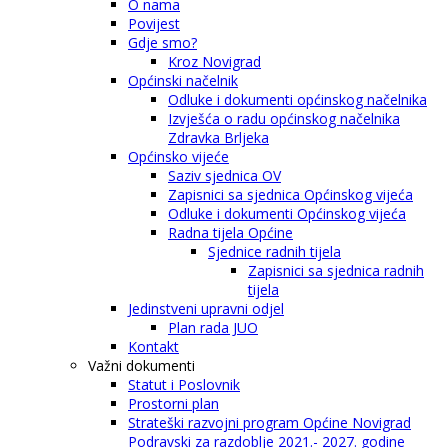
O nama
Povijest
Gdje smo?
Kroz Novigrad
Općinski načelnik
Odluke i dokumenti općinskog načelnika
Izvješća o radu općinskog načelnika
Zdravka Brljeka
Općinsko vijeće
Saziv sjednica OV
Zapisnici sa sjednica Općinskog vijeća
Odluke i dokumenti Općinskog vijeća
Radna tijela Općine
Sjednice radnih tijela
Zapisnici sa sjednica radnih
tijela
Jedinstveni upravni odjel
Plan rada JUO
Kontakt
Važni dokumenti
Statut i Poslovnik
Prostorni plan
Strateški razvojni program Općine Novigrad
Podravski za razdoblje 2021.- 2027. godine