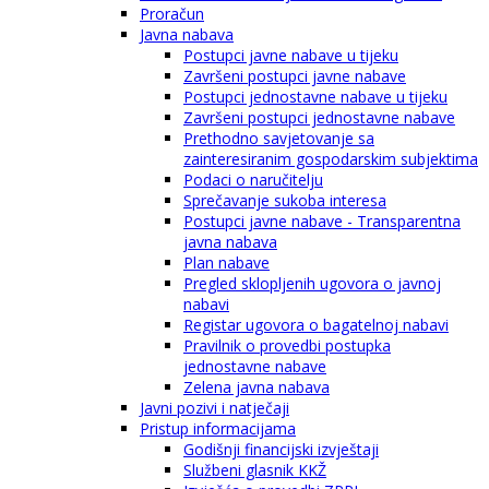
Proračun
Javna nabava
Postupci javne nabave u tijeku
Završeni postupci javne nabave
Postupci jednostavne nabave u tijeku
Završeni postupci jednostavne nabave
Prethodno savjetovanje sa
zainteresiranim gospodarskim subjektima
Podaci o naručitelju
Sprečavanje sukoba interesa
Postupci javne nabave - Transparentna
javna nabava
Plan nabave
Pregled sklopljenih ugovora o javnoj
nabavi
Registar ugovora o bagatelnoj nabavi
Pravilnik o provedbi postupka
jednostavne nabave
Zelena javna nabava
Javni pozivi i natječaji
Pristup informacijama
Godišnji financijski izvještaji
Službeni glasnik KKŽ