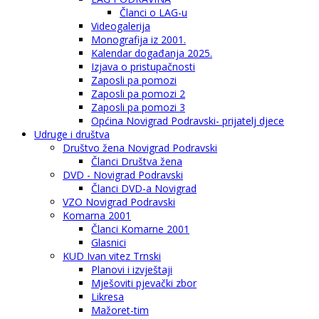
Članci o LAG-u
Videogalerija
Monografija iz 2001.
Kalendar događanja 2025.
Izjava o pristupačnosti
Zaposli pa pomozi
Zaposli pa pomozi 2
Zaposli pa pomozi 3
Općina Novigrad Podravski- prijatelj djece
Udruge i društva
Društvo žena Novigrad Podravski
Članci Društva žena
DVD - Novigrad Podravski
Članci DVD-a Novigrad
VZO Novigrad Podravski
Komarna 2001
Članci Komarne 2001
Glasnici
KUD Ivan vitez Trnski
Planovi i izvještaji
Mješoviti pjevački zbor
Likresa
Mažoret-tim