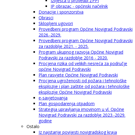
Izvješća o provedbi ZPPI
IP obrazac - općinski načelnik
Donacije i sponzorstva
Obrasci
Sklopljeni ugovori
Provedbeni program Općine Novigrad Podravski
2026.-2029.
Provedbeni program Općine Novigrad Podravski
za razdoblje 2021. - 2025.
Program ukupnog razvoja Općine Novigrad
Podravski za razdoblje 2016 - 2020.
Procjena rizika od velikih nesreća za područje
općine Novigrad Podravski
Plan rasvjete Općine Novigrad Podravski
Procjena ugroženosti od požara i tehnološke
eksplozije i plan zaštite od požara i tehnološke
eksplozije Općine Novigrad Podravski
e-savjetovanja
Plan gospodarenja otpadom
Strategija upravljanja imovinom u vl. Općine
Novigrad Podravski za razdoblje 2023.-2029.
godine
Ostalo
Iz najstarije povijesti novigradskog kraja