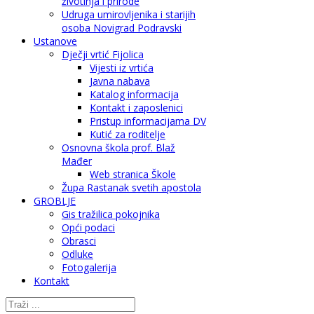
životinja i prirode
Udruga umirovljenika i starijih
osoba Novigrad Podravski
Ustanove
Dječji vrtić Fijolica
Vijesti iz vrtića
Javna nabava
Katalog informacija
Kontakt i zaposlenici
Pristup informacijama DV
Kutić za roditelje
Osnovna škola prof. Blaž
Mađer
Web stranica Škole
Župa Rastanak svetih apostola
GROBLJE
Gis tražilica pokojnika
Opći podaci
Obrasci
Odluke
Fotogalerija
Kontakt