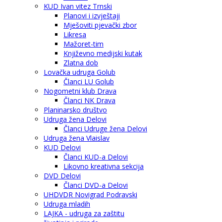
KUD Ivan vitez Trnski
Planovi i izvještaji
Mješoviti pjevački zbor
Likresa
Mažoret-tim
Književno medijski kutak
Zlatna dob
Lovačka udruga Golub
Članci LU Golub
Nogometni klub Drava
Članci NK Drava
Planinarsko društvo
Udruga žena Delovi
Članci Udruge žena Delovi
Udruga žena Vlaislav
KUD Delovi
Članci KUD-a Delovi
Likovno kreativna sekcija
DVD Delovi
Članci DVD-a Delovi
UHDVDR Novigrad Podravski
Udruga mladih
LAJKA - udruga za zaštitu