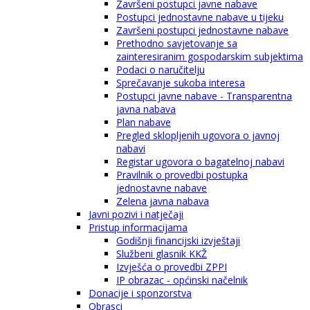
Završeni postupci javne nabave
Postupci jednostavne nabave u tijeku
Završeni postupci jednostavne nabave
Prethodno savjetovanje sa
zainteresiranim gospodarskim subjektima
Podaci o naručitelju
Sprečavanje sukoba interesa
Postupci javne nabave - Transparentna
javna nabava
Plan nabave
Pregled sklopljenih ugovora o javnoj
nabavi
Registar ugovora o bagatelnoj nabavi
Pravilnik o provedbi postupka
jednostavne nabave
Zelena javna nabava
Javni pozivi i natječaji
Pristup informacijama
Godišnji financijski izvještaji
Službeni glasnik KKŽ
Izvješća o provedbi ZPPI
IP obrazac - općinski načelnik
Donacije i sponzorstva
Obrasci