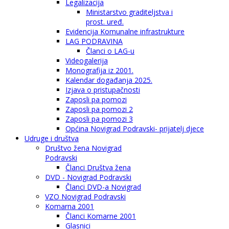
Legalizacija
Ministarstvo graditeljstva i
prost. uređ.
Evidencija Komunalne infrastrukture
LAG PODRAVINA
Članci o LAG-u
Videogalerija
Monografija iz 2001.
Kalendar događanja 2025.
Izjava o pristupačnosti
Zaposli pa pomozi
Zaposli pa pomozi 2
Zaposli pa pomozi 3
Općina Novigrad Podravski- prijatelj djece
Udruge i društva
Društvo žena Novigrad
Podravski
Članci Društva žena
DVD - Novigrad Podravski
Članci DVD-a Novigrad
VZO Novigrad Podravski
Komarna 2001
Članci Komarne 2001
Glasnici