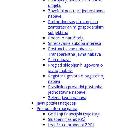
u tijeku
Završeni postupci jednostavne
nabave
Prethodno savjetovanje sa
zainteresiranim gospodarskim
subjektima
Podaci o naručitelju
Sprečavanje sukoba interesa
Postupci javne nabave -
Transparentna javna nabava
Plan nabave
Pregled sklopljenih ugovora o
javnoj nabavi
Registar ugovora o bagatelnoj
nabavi
Pravilnik o provedbi postupka
jednostavne nabave
Zelena javna nabava
Javni pozivi i natječaji
Pristup informacijama
Godišnji financijski izvještaji
Službeni glasnik KKŽ
Izvješća o provedbi ZPPI