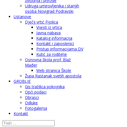
životinja i prirode
Udruga umirovljenika i starijih
osoba Novigrad Podravski
Ustanove
Dječji vrtić Fijolica
Vijesti iz vrtića
Javna nabava
Katalog informacija
Kontakt i zaposlenici
Pristup informacijama DV
Kutić za roditelje
Osnovna škola prof. Blaž
Mađer
Web stranica Škole
Župa Rastanak svetih apostola
GROBLJE
Gis tražilica pokojnika
Opći podaci
Obrasci
Odluke
Fotogalerija
Kontakt