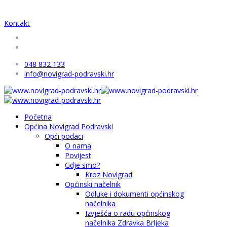
Kontakt
048 832 133
info@novigrad-podravski.hr
Početna
Općina Novigrad Podravski
Opći podaci
O nama
Povijest
Gdje smo?
Kroz Novigrad
Općinski načelnik
Odluke i dokumenti općinskog
načelnika
Izvješća o radu općinskog
načelnika Zdravka Brljeka