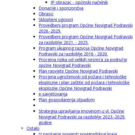
IP obrazac - općinski načelnik
Donacije i sponzorstva
Obrasci
Sklopljeni ugovori
Provedbeni program Općine Novigrad Podravski
2026.-2029.
Provedbeni program Općine Novigrad Podravski
za razdoblje 2021. - 2025.
Program ukupnog razvoja Općine Novigrad
Podravski za razdoblje 2016 - 2020.
Procjena rizika od velikih nesreća za područje
općine Novigrad Podravski
Plan rasvjete Općine Novigrad Podravski
Procjena ugroženosti od požara i tehnološke
eksplozije i plan zaštite od požara i tehnološke
eksplozije Općine Novigrad Podravski
e-savjetovanja
Plan gospodarenja otpadom
Strategija upravljanja imovinom u vl. Općine
Novigrad Podravski za razdoblje 2023.-2029.
godine
Ostalo
Iz najstarije povijesti novigradskog kraja