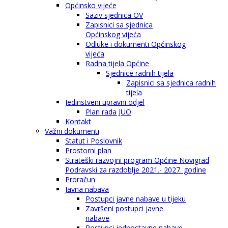
Općinsko vijeće
Saziv sjednica OV
Zapisnici sa sjednica
Općinskog vijeća
Odluke i dokumenti Općinskog
vijeća
Radna tijela Općine
Sjednice radnih tijela
Zapisnici sa sjednica radnih
tijela
Jedinstveni upravni odjel
Plan rada JUO
Kontakt
Važni dokumenti
Statut i Poslovnik
Prostorni plan
Strateški razvojni program Općine Novigrad
Podravski za razdoblje 2021.- 2027. godine
Proračun
Javna nabava
Postupci javne nabave u tijeku
Završeni postupci javne
nabave
Postupci jednostavne nabave