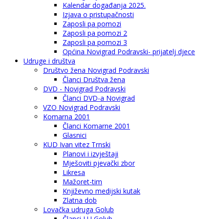
Kalendar događanja 2025.
Izjava o pristupačnosti
Zaposli pa pomozi
Zaposli pa pomozi 2
Zaposli pa pomozi 3
Općina Novigrad Podravski- prijatelj djece
Udruge i društva
Društvo žena Novigrad Podravski
Članci Društva žena
DVD - Novigrad Podravski
Članci DVD-a Novigrad
VZO Novigrad Podravski
Komarna 2001
Članci Komarne 2001
Glasnici
KUD Ivan vitez Trnski
Planovi i izvještaji
Mješoviti pjevački zbor
Likresa
Mažoret-tim
Književno medijski kutak
Zlatna dob
Lovačka udruga Golub
Članci LU Golub