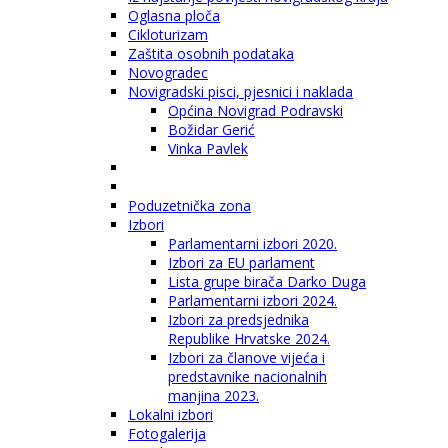
Oglasna ploča
Cikloturizam
Zaštita osobnih podataka
Novogradec
Novigradski pisci, pjesnici i naklada
Općina Novigrad Podravski
Božidar Gerić
Vinka Pavlek
Poduzetnička zona
Izbori
Parlamentarni izbori 2020.
Izbori za EU parlament
Lista grupe birača Darko Duga
Parlamentarni izbori 2024.
Izbori za predsjednika
Republike Hrvatske 2024.
Izbori za članove vijeća i
predstavnike nacionalnih
manjina 2023.
Lokalni izbori
Fotogalerija