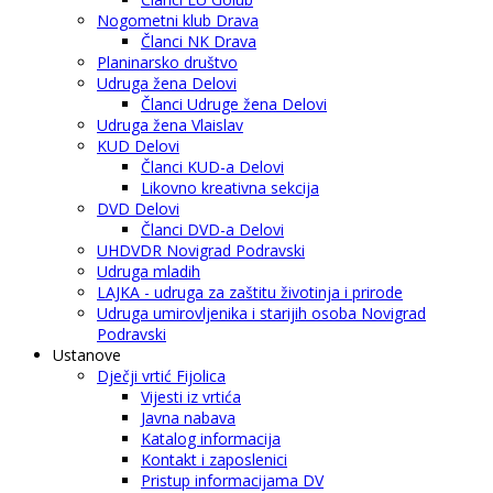
Nogometni klub Drava
Članci NK Drava
Planinarsko društvo
Udruga žena Delovi
Članci Udruge žena Delovi
Udruga žena Vlaislav
KUD Delovi
Članci KUD-a Delovi
Likovno kreativna sekcija
DVD Delovi
Članci DVD-a Delovi
UHDVDR Novigrad Podravski
Udruga mladih
LAJKA - udruga za zaštitu životinja i prirode
Udruga umirovljenika i starijih osoba Novigrad
Podravski
Ustanove
Dječji vrtić Fijolica
Vijesti iz vrtića
Javna nabava
Katalog informacija
Kontakt i zaposlenici
Pristup informacijama DV