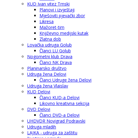
KUD Ivan vitez Trnski
Planovi i izvještaji
Mješoviti pjevački zbor
Likresa
Mažoret-tim
Književno medijski kutak
Zlatna dob
Lovačka udruga Golub
Članci LU Golub
Nogometni klub Drava
Članci NK Drava
Planinarsko društvo
Udruga žena Delovi
Članci Udruge žena Delovi
Udruga žena Vlaislav
KUD Delovi
Članci KUD-a Delovi
Likovno kreativna sekcija
DVD Delovi
Članci DVD-a Delovi
UHDVDR Novigrad Podravski
Udruga mladih
LAJKA - udruga za zaštitu