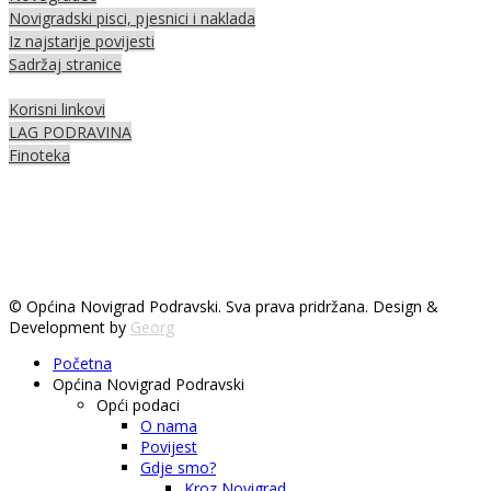
Novigradski pisci, pjesnici i naklada
Iz najstarije povijesti
Sadržaj stranice
Korisni linkovi
LAG PODRAVINA
Finoteka
© Općina Novigrad Podravski. Sva prava pridržana. Design &
Development by
Georg
Početna
Općina Novigrad Podravski
Opći podaci
O nama
Povijest
Gdje smo?
Kroz Novigrad