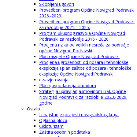
Sklopljeni ugovori
Provedbeni program Općine Novigrad Podravski
2026.-2029.
Provedbeni program Općine Novigrad Podravski
za razdoblje 2021. - 2025.
Program ukupnog razvoja Općine Novigrad
Podravski za razdoblje 2016 - 2020.
Procjena rizika od velikih nesreća za područje
općine Novigrad Podravski
Plan rasvjete Općine Novigrad Podravski
Procjena ugroženosti od požara i tehnološke
eksplozije i plan zaštite od požara i tehnološke
eksplozije Općine Novigrad Podravski
e-savjetovanja
Plan gospodarenja otpadom
Strategija upravljanja imovinom u vl. Općine
Novigrad Podravski za razdoblje 2023.-2029.
godine
Ostalo
Iz najstarije povijesti novigradskog kraja
Oglasna ploča
Cikloturizam
Zaštita osobnih podataka