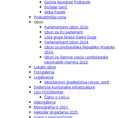
Općina Novigrad Podravski
Božidar Gerić
Vinka Pavlek
Poduzetnička zona
Izbori
Parlamentarni izbori 2020.
Izbori za EU parlament
Lista grupe birača Darko Duga
Parlamentarni izbori 2024.
Izbori za predsjednika Republike Hrvatske
2024.
Izbori za članove vijeća i predstavnike
nacionalnih manjina 2023.
Lokalni izbori
Fotogalerija
Legalizacija
Ministarstvo graditeljstva i prost. uređ.
Evidencija Komunalne infrastrukture
LAG PODRAVINA
Članci o LAG-u
Videogalerija
Monografija iz 2001.
Kalendar događanja 2025.
Izjava o pristupačnosti