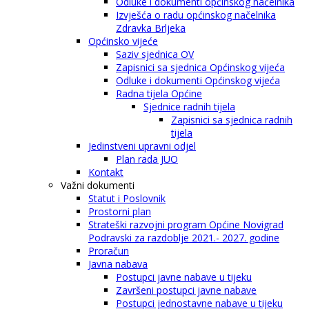
Odluke i dokumenti općinskog načelnika
Izvješća o radu općinskog načelnika
Zdravka Brljeka
Općinsko vijeće
Saziv sjednica OV
Zapisnici sa sjednica Općinskog vijeća
Odluke i dokumenti Općinskog vijeća
Radna tijela Općine
Sjednice radnih tijela
Zapisnici sa sjednica radnih
tijela
Jedinstveni upravni odjel
Plan rada JUO
Kontakt
Važni dokumenti
Statut i Poslovnik
Prostorni plan
Strateški razvojni program Općine Novigrad
Podravski za razdoblje 2021.- 2027. godine
Proračun
Javna nabava
Postupci javne nabave u tijeku
Završeni postupci javne nabave
Postupci jednostavne nabave u tijeku