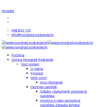
Kontakt
048 832 133
info@novigrad-podravski.hr
Početna
Općina Novigrad Podravski
Opći podaci
O nama
Povijest
Gdje smo?
Kroz Novigrad
Općinski načelnik
Odluke i dokumenti općinskog
načelnika
Izvješća o radu općinskog
načelnika Zdravka Brljeka