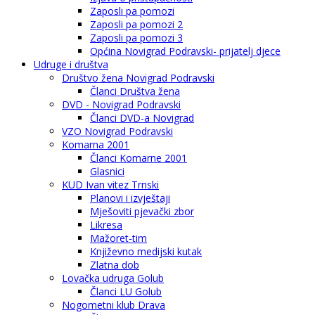
Zaposli pa pomozi
Zaposli pa pomozi 2
Zaposli pa pomozi 3
Općina Novigrad Podravski- prijatelj djece
Udruge i društva
Društvo žena Novigrad Podravski
Članci Društva žena
DVD - Novigrad Podravski
Članci DVD-a Novigrad
VZO Novigrad Podravski
Komarna 2001
Članci Komarne 2001
Glasnici
KUD Ivan vitez Trnski
Planovi i izvještaji
Mješoviti pjevački zbor
Likresa
Mažoret-tim
Književno medijski kutak
Zlatna dob
Lovačka udruga Golub
Članci LU Golub
Nogometni klub Drava