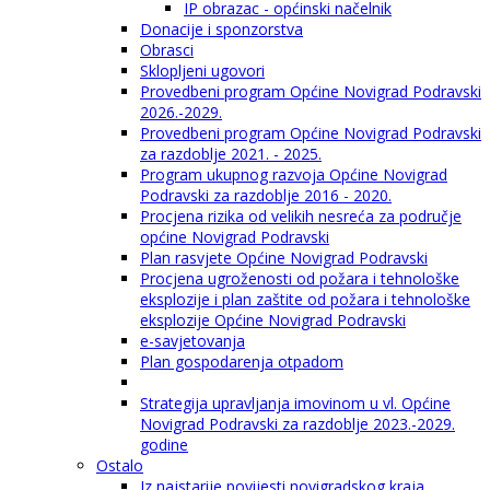
IP obrazac - općinski načelnik
Donacije i sponzorstva
Obrasci
Sklopljeni ugovori
Provedbeni program Općine Novigrad Podravski
2026.-2029.
Provedbeni program Općine Novigrad Podravski
za razdoblje 2021. - 2025.
Program ukupnog razvoja Općine Novigrad
Podravski za razdoblje 2016 - 2020.
Procjena rizika od velikih nesreća za područje
općine Novigrad Podravski
Plan rasvjete Općine Novigrad Podravski
Procjena ugroženosti od požara i tehnološke
eksplozije i plan zaštite od požara i tehnološke
eksplozije Općine Novigrad Podravski
e-savjetovanja
Plan gospodarenja otpadom
Strategija upravljanja imovinom u vl. Općine
Novigrad Podravski za razdoblje 2023.-2029.
godine
Ostalo
Iz najstarije povijesti novigradskog kraja