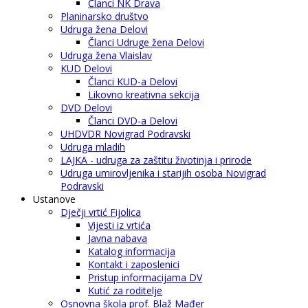
Članci NK Drava
Planinarsko društvo
Udruga žena Delovi
Članci Udruge žena Delovi
Udruga žena Vlaislav
KUD Delovi
Članci KUD-a Delovi
Likovno kreativna sekcija
DVD Delovi
Članci DVD-a Delovi
UHDVDR Novigrad Podravski
Udruga mladih
LAJKA - udruga za zaštitu životinja i prirode
Udruga umirovljenika i starijih osoba Novigrad
Podravski
Ustanove
Dječji vrtić Fijolica
Vijesti iz vrtića
Javna nabava
Katalog informacija
Kontakt i zaposlenici
Pristup informacijama DV
Kutić za roditelje
Osnovna škola prof. Blaž Mađer