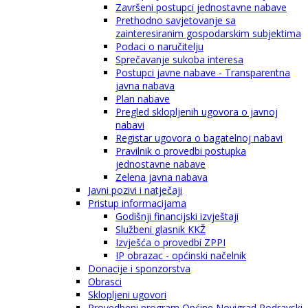
Završeni postupci jednostavne nabave
Prethodno savjetovanje sa
zainteresiranim gospodarskim subjektima
Podaci o naručitelju
Sprečavanje sukoba interesa
Postupci javne nabave - Transparentna
javna nabava
Plan nabave
Pregled sklopljenih ugovora o javnoj
nabavi
Registar ugovora o bagatelnoj nabavi
Pravilnik o provedbi postupka
jednostavne nabave
Zelena javna nabava
Javni pozivi i natječaji
Pristup informacijama
Godišnji financijski izvještaji
Službeni glasnik KKŽ
Izvješća o provedbi ZPPI
IP obrazac - općinski načelnik
Donacije i sponzorstva
Obrasci
Sklopljeni ugovori
Provedbeni program Općine Novigrad Podravski