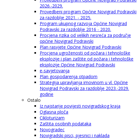
2026.-2029.
Provedbeni program Općine Novigrad Podravski
za razdoblje 2021. - 2025.
Program ukupnog razvoja Općine Novigrad
Podravski za razdoblje 2016 - 2020.
Procjena rizika od velikih nesreća za područje
općine Novigrad Podravski
Plan rasvjete Općine Novigrad Podravski
Procjena ugroženosti od požara i tehnološke
eksplozije i plan zaštite od požara i tehnološke
eksplozije Općine Novigrad Podravski
e-savjetovanja
Plan gospodarenja otpadom
Strategija upravljanja imovinom u vl. Općine
Novigrad Podravski za razdoblje 2023.-2029.
godine
Ostalo
Iz najstarije povijesti novigradskog kraja
Oglasna ploča
Cikloturizam
Zaštita osobnih podataka
Novogradec
Novigradski pisci, pjesnici i naklada