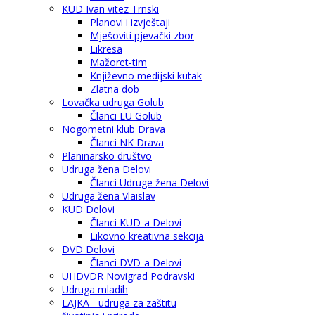
KUD Ivan vitez Trnski
Planovi i izvještaji
Mješoviti pjevački zbor
Likresa
Mažoret-tim
Književno medijski kutak
Zlatna dob
Lovačka udruga Golub
Članci LU Golub
Nogometni klub Drava
Članci NK Drava
Planinarsko društvo
Udruga žena Delovi
Članci Udruge žena Delovi
Udruga žena Vlaislav
KUD Delovi
Članci KUD-a Delovi
Likovno kreativna sekcija
DVD Delovi
Članci DVD-a Delovi
UHDVDR Novigrad Podravski
Udruga mladih
LAJKA - udruga za zaštitu