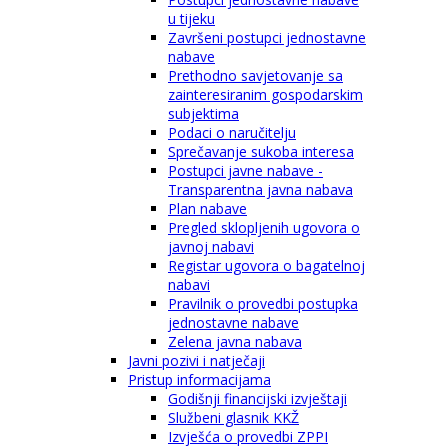
u tijeku
Završeni postupci jednostavne
nabave
Prethodno savjetovanje sa
zainteresiranim gospodarskim
subjektima
Podaci o naručitelju
Sprečavanje sukoba interesa
Postupci javne nabave -
Transparentna javna nabava
Plan nabave
Pregled sklopljenih ugovora o
javnoj nabavi
Registar ugovora o bagatelnoj
nabavi
Pravilnik o provedbi postupka
jednostavne nabave
Zelena javna nabava
Javni pozivi i natječaji
Pristup informacijama
Godišnji financijski izvještaji
Službeni glasnik KKŽ
Izvješća o provedbi ZPPI