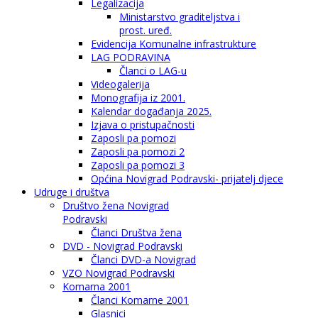
Legalizacija
Ministarstvo graditeljstva i
prost. uređ.
Evidencija Komunalne infrastrukture
LAG PODRAVINA
Članci o LAG-u
Videogalerija
Monografija iz 2001.
Kalendar događanja 2025.
Izjava o pristupačnosti
Zaposli pa pomozi
Zaposli pa pomozi 2
Zaposli pa pomozi 3
Općina Novigrad Podravski- prijatelj djece
Udruge i društva
Društvo žena Novigrad
Podravski
Članci Društva žena
DVD - Novigrad Podravski
Članci DVD-a Novigrad
VZO Novigrad Podravski
Komarna 2001
Članci Komarne 2001
Glasnici