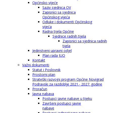
Općinsko vijeće
Saziv sjednica OV
Zapisnici sa sjednica
Općinskog vijeća
Odluke i dokumenti Općinskog
vijeća
Radna tijela Općine
Sjednice radnih tijela
Zapisnici sa sjednica radnih
tijela
Jedinstveni upravni odjel
Plan rada JUO
Kontakt
Važni dokumenti
Statut i Poslovnik
Prostorni plan
Strateški razvojni program Općine Novigrad
Podravski za razdoblje 2021.- 2027. godine
Proračun
Javna nabava
Postupci javne nabave u tijeku
Završeni postupci javne
nabave
Postupci jednostavne nabave