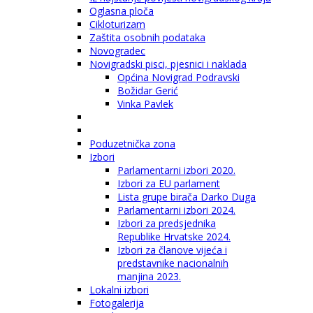
Oglasna ploča
Cikloturizam
Zaštita osobnih podataka
Novogradec
Novigradski pisci, pjesnici i naklada
Općina Novigrad Podravski
Božidar Gerić
Vinka Pavlek
Poduzetnička zona
Izbori
Parlamentarni izbori 2020.
Izbori za EU parlament
Lista grupe birača Darko Duga
Parlamentarni izbori 2024.
Izbori za predsjednika
Republike Hrvatske 2024.
Izbori za članove vijeća i
predstavnike nacionalnih
manjina 2023.
Lokalni izbori
Fotogalerija