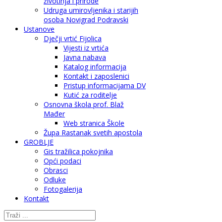
životinja i prirode
Udruga umirovljenika i starijih
osoba Novigrad Podravski
Ustanove
Dječji vrtić Fijolica
Vijesti iz vrtića
Javna nabava
Katalog informacija
Kontakt i zaposlenici
Pristup informacijama DV
Kutić za roditelje
Osnovna škola prof. Blaž
Mađer
Web stranica Škole
Župa Rastanak svetih apostola
GROBLJE
Gis tražilica pokojnika
Opći podaci
Obrasci
Odluke
Fotogalerija
Kontakt