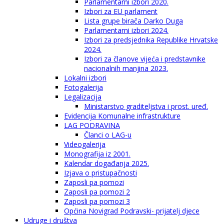
Parlamentarni izbori 2020.
Izbori za EU parlament
Lista grupe birača Darko Duga
Parlamentarni izbori 2024.
Izbori za predsjednika Republike Hrvatske
2024.
Izbori za članove vijeća i predstavnike
nacionalnih manjina 2023.
Lokalni izbori
Fotogalerija
Legalizacija
Ministarstvo graditeljstva i prost. uređ.
Evidencija Komunalne infrastrukture
LAG PODRAVINA
Članci o LAG-u
Videogalerija
Monografija iz 2001.
Kalendar događanja 2025.
Izjava o pristupačnosti
Zaposli pa pomozi
Zaposli pa pomozi 2
Zaposli pa pomozi 3
Općina Novigrad Podravski- prijatelj djece
Udruge i društva