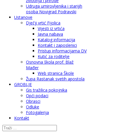
životinja i prirode
Udruga umirovljenika i starijih
osoba Novigrad Podravski
Ustanove
Dječji vrtić Fijolica
Vijesti iz vrtića
Javna nabava
Katalog informacija
Kontakt i zaposlenici
Pristup informacijama DV
Kutić za roditelje
Osnovna škola prof. Blaž
Mađer
Web stranica Škole
Župa Rastanak svetih apostola
GROBLJE
Gis tražilica pokojnika
Opći podaci
Obrasci
Odluke
Fotogalerija
Kontakt