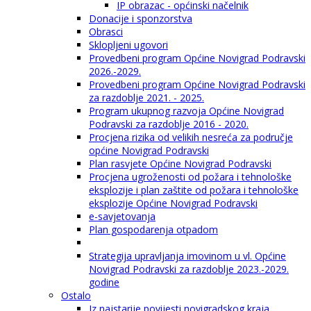
IP obrazac - općinski načelnik
Donacije i sponzorstva
Obrasci
Sklopljeni ugovori
Provedbeni program Općine Novigrad Podravski
2026.-2029.
Provedbeni program Općine Novigrad Podravski
za razdoblje 2021. - 2025.
Program ukupnog razvoja Općine Novigrad
Podravski za razdoblje 2016 - 2020.
Procjena rizika od velikih nesreća za područje
općine Novigrad Podravski
Plan rasvjete Općine Novigrad Podravski
Procjena ugroženosti od požara i tehnološke
eksplozije i plan zaštite od požara i tehnološke
eksplozije Općine Novigrad Podravski
e-savjetovanja
Plan gospodarenja otpadom
Strategija upravljanja imovinom u vl. Općine
Novigrad Podravski za razdoblje 2023.-2029.
godine
Ostalo
Iz najstarije povijesti novigradskog kraja