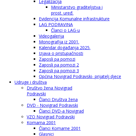
Legalizacija
Ministarstvo graditeljstva i
prost. uređ.
Evidencija Komunalne infrastrukture
LAG PODRAVINA
Članci o LAG-u
Videogalerija
Monografija iz 2001.
Kalendar događanja 2025.
Izjava o pristupačnosti
Zaposli pa pomozi
Zaposli pa pomozi 2
Zaposli pa pomozi 3
Općina Novigrad Podravski- prijatelj djece
Udruge i društva
Društvo žena Novigrad
Podravski
Članci Društva žena
DVD - Novigrad Podravski
Članci DVD-a Novigrad
VZO Novigrad Podravski
Komarna 2001
Članci Komarne 2001
Glasnici