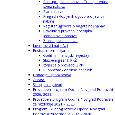
Postupci javne nabave - Transparentna
javna nabava
Plan nabave
Pregled sklopljenih ugovora o javnoj
nabavi
Registar ugovora o bagatelnoj nabavi
Pravilnik o provedbi postupka
jednostavne nabave
Zelena javna nabava
Javni pozivi i natječaji
Pristup informacijama
Godišnji financijski izvještaji
Službeni glasnik KKŽ
Izvješća o provedbi ZPPI
IP obrazac - općinski načelnik
Donacije i sponzorstva
Obrasci
Sklopljeni ugovori
Provedbeni program Općine Novigrad Podravski
2026.-2029.
Provedbeni program Općine Novigrad Podravski
za razdoblje 2021. - 2025.
Program ukupnog razvoja Općine Novigrad
Podravski za razdoblje 2016 - 2020.