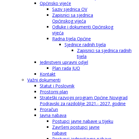
Općinsko vijeće
Saziv sjednica OV
Zapisnici sa sjednica
Općinskog vijeća
Odluke i dokumenti Općinskog
vijeća
Radna tijela Općine
Sjednice radnih tijela
Zapisnici sa sjednica radnih
tijela
Jedinstveni upravni odjel
Plan rada JUO
Kontakt
Važni dokumenti
Statut i Poslovnik
Prostorni plan
Strateški razvojni program Općine Novigrad
Podravski za razdoblje 2021.- 2027. godine
Proračun
Javna nabava
Postupci javne nabave u tijeku
Završeni postupci javne
nabave
Postupci jednostavne nabave