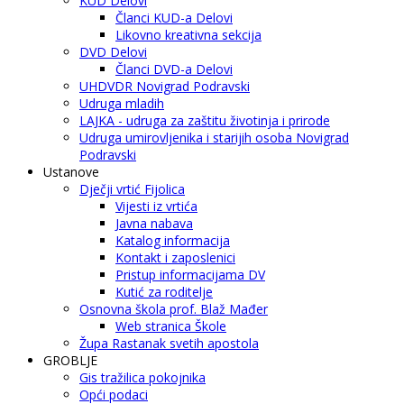
KUD Delovi
Članci KUD-a Delovi
Likovno kreativna sekcija
DVD Delovi
Članci DVD-a Delovi
UHDVDR Novigrad Podravski
Udruga mladih
LAJKA - udruga za zaštitu životinja i prirode
Udruga umirovljenika i starijih osoba Novigrad
Podravski
Ustanove
Dječji vrtić Fijolica
Vijesti iz vrtića
Javna nabava
Katalog informacija
Kontakt i zaposlenici
Pristup informacijama DV
Kutić za roditelje
Osnovna škola prof. Blaž Mađer
Web stranica Škole
Župa Rastanak svetih apostola
GROBLJE
Gis tražilica pokojnika
Opći podaci