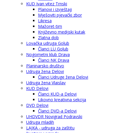
KUD Ivan vitez Trnski
Planovi i izvještaji
Mješoviti pjevački zbor
Likresa
Mažoret-tim
Književno medijski kutak
Zlatna dob
Lovačka udruga Golub
Članci LU Golub
Nogometni klub Drava
Članci NK Drava
Planinarsko društvo
Udruga žena Delovi
Članci Udruge žena Delovi
Udruga žena Vlaislav
KUD Delovi
Članci KUD-a Delovi
Likovno kreativna sekcija
DVD Delovi
Članci DVD-a Delovi
UHDVDR Novigrad Podravski
Udruga mladih
LAJKA - udruga za zaštitu