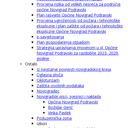
Procjena rizika od velikih nesreća za područje
općine Novigrad Podravski
Plan rasvjete Općine Novigrad Podravski
Procjena ugroženosti od požara i tehnološke
eksplozije i plan zaštite od požara i tehnološke
eksplozije Općine Novigrad Podravski
e-savjetovanja
Plan gospodarenja otpadom
Strategija upravljanja imovinom u vl. Općine
Novigrad Podravski za razdoblje 2023.-2029.
godine
Ostalo
Iz najstarije povijesti novigradskog kraja
Oglasna ploča
Cikloturizam
Zaštita osobnih podataka
Novogradec
Novigradski pisci, pjesnici i naklada
Općina Novigrad Podravski
Božidar Gerić
Vinka Pavlek
Poduzetnička zona
Izbori