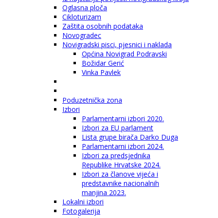
Oglasna ploča
Cikloturizam
Zaštita osobnih podataka
Novogradec
Novigradski pisci, pjesnici i naklada
Općina Novigrad Podravski
Božidar Gerić
Vinka Pavlek
Poduzetnička zona
Izbori
Parlamentarni izbori 2020.
Izbori za EU parlament
Lista grupe birača Darko Duga
Parlamentarni izbori 2024.
Izbori za predsjednika
Republike Hrvatske 2024.
Izbori za članove vijeća i
predstavnike nacionalnih
manjina 2023.
Lokalni izbori
Fotogalerija