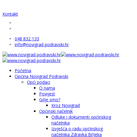
Kontakt
048 832 133
info@novigrad-podravski.hr
Početna
Općina Novigrad Podravski
Opći podaci
O nama
Povijest
Gdje smo?
Kroz Novigrad
Općinski načelnik
Odluke i dokumenti općinskog
načelnika
Izvješća o radu općinskog
načelnika Zdravka Brljeka