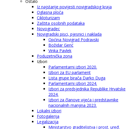
Ostalo
Iz najstarije povijesti novigradskog kraja
Oglasna ploča
Cikloturizam
Zaštita osobnih podataka
Novogradec
Novigradski pisci, pjesnici i naklada
Općina Novigrad Podravski
Božidar Gerić
Vinka Pavlek
Poduzetnička zona
Izbori
Parlamentarni izbori 2020.
Izbori za EU parlament
Lista grupe birača Darko Duga
Parlamentarni izbori 2024.
Izbori za predsjednika Republike Hrvatske
2024.
Izbori za članove vijeća i predstavnike
nacionalnih manjina 2023.
Lokalni izbori
Fotogalerija
Legalizacija
Ministarstvo graditeljstva i prost. uređ.