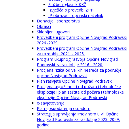
Službeni glasnik KKŽ
Izvješća o provedbi ZPPI
IP obrazac - općinski načelnik
Donacije i sponzorstva
Obrasci
Sklopljeni ugovori
Provedbeni program Općine Novigrad Podravski
2026.-2029.
Provedbeni program Općine Novigrad Podravski
za razdoblje 2021. - 2025.
Program ukupnog razvoja Općine Novigrad
Podravski za razdoblje 2016 - 2020.
Procjena rizika od velikih nesreća za područje
općine Novigrad Podravski
Plan rasvjete Općine Novigrad Podravski
Procjena ugroženosti od požara i tehnološke
eksplozije i plan zaštite od požara i tehnološke
eksplozije Općine Novigrad Podravski
e-savjetovanja
Plan gospodarenja otpadom
Strategija upravljanja imovinom u vl. Općine
Novigrad Podravski za razdoblje 2023.-2029.
godine