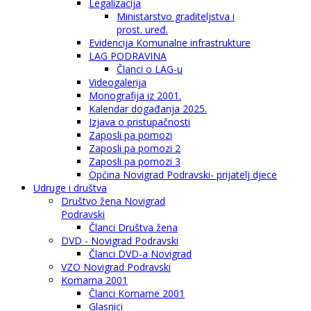
Legalizacija
Ministarstvo graditeljstva i
prost. uređ.
Evidencija Komunalne infrastrukture
LAG PODRAVINA
Članci o LAG-u
Videogalerija
Monografija iz 2001.
Kalendar događanja 2025.
Izjava o pristupačnosti
Zaposli pa pomozi
Zaposli pa pomozi 2
Zaposli pa pomozi 3
Općina Novigrad Podravski- prijatelj djece
Udruge i društva
Društvo žena Novigrad
Podravski
Članci Društva žena
DVD - Novigrad Podravski
Članci DVD-a Novigrad
VZO Novigrad Podravski
Komarna 2001
Članci Komarne 2001
Glasnici