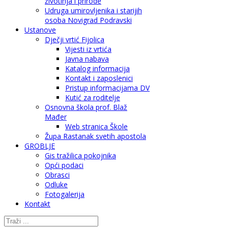
životinja i prirode
Udruga umirovljenika i starijih
osoba Novigrad Podravski
Ustanove
Dječji vrtić Fijolica
Vijesti iz vrtića
Javna nabava
Katalog informacija
Kontakt i zaposlenici
Pristup informacijama DV
Kutić za roditelje
Osnovna škola prof. Blaž
Mađer
Web stranica Škole
Župa Rastanak svetih apostola
GROBLJE
Gis tražilica pokojnika
Opći podaci
Obrasci
Odluke
Fotogalerija
Kontakt