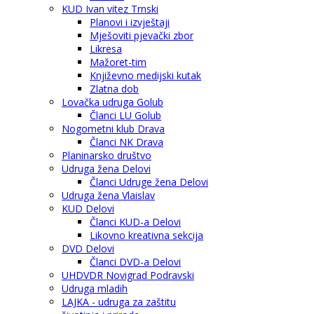
KUD Ivan vitez Trnski
Planovi i izvještaji
Mješoviti pjevački zbor
Likresa
Mažoret-tim
Književno medijski kutak
Zlatna dob
Lovačka udruga Golub
Članci LU Golub
Nogometni klub Drava
Članci NK Drava
Planinarsko društvo
Udruga žena Delovi
Članci Udruge žena Delovi
Udruga žena Vlaislav
KUD Delovi
Članci KUD-a Delovi
Likovno kreativna sekcija
DVD Delovi
Članci DVD-a Delovi
UHDVDR Novigrad Podravski
Udruga mladih
LAJKA - udruga za zaštitu