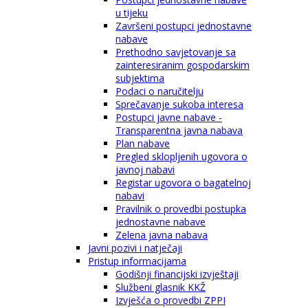
u tijeku
Završeni postupci jednostavne
nabave
Prethodno savjetovanje sa
zainteresiranim gospodarskim
subjektima
Podaci o naručitelju
Sprečavanje sukoba interesa
Postupci javne nabave -
Transparentna javna nabava
Plan nabave
Pregled sklopljenih ugovora o
javnoj nabavi
Registar ugovora o bagatelnoj
nabavi
Pravilnik o provedbi postupka
jednostavne nabave
Zelena javna nabava
Javni pozivi i natječaji
Pristup informacijama
Godišnji financijski izvještaji
Službeni glasnik KKŽ
Izvješća o provedbi ZPPI