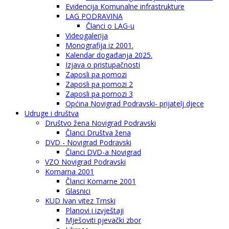
Evidencija Komunalne infrastrukture
LAG PODRAVINA
Članci o LAG-u
Videogalerija
Monografija iz 2001.
Kalendar događanja 2025.
Izjava o pristupačnosti
Zaposli pa pomozi
Zaposli pa pomozi 2
Zaposli pa pomozi 3
Općina Novigrad Podravski- prijatelj djece
Udruge i društva
Društvo žena Novigrad Podravski
Članci Društva žena
DVD - Novigrad Podravski
Članci DVD-a Novigrad
VZO Novigrad Podravski
Komarna 2001
Članci Komarne 2001
Glasnici
KUD Ivan vitez Trnski
Planovi i izvještaji
Mješoviti pjevački zbor