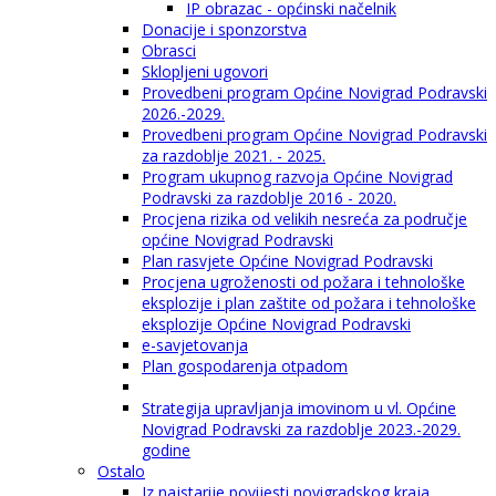
IP obrazac - općinski načelnik
Donacije i sponzorstva
Obrasci
Sklopljeni ugovori
Provedbeni program Općine Novigrad Podravski
2026.-2029.
Provedbeni program Općine Novigrad Podravski
za razdoblje 2021. - 2025.
Program ukupnog razvoja Općine Novigrad
Podravski za razdoblje 2016 - 2020.
Procjena rizika od velikih nesreća za područje
općine Novigrad Podravski
Plan rasvjete Općine Novigrad Podravski
Procjena ugroženosti od požara i tehnološke
eksplozije i plan zaštite od požara i tehnološke
eksplozije Općine Novigrad Podravski
e-savjetovanja
Plan gospodarenja otpadom
Strategija upravljanja imovinom u vl. Općine
Novigrad Podravski za razdoblje 2023.-2029.
godine
Ostalo
Iz najstarije povijesti novigradskog kraja