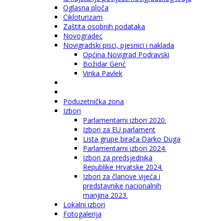
Oglasna ploča
Cikloturizam
Zaštita osobnih podataka
Novogradec
Novigradski pisci, pjesnici i naklada
Općina Novigrad Podravski
Božidar Gerić
Vinka Pavlek
Poduzetnička zona
Izbori
Parlamentarni izbori 2020.
Izbori za EU parlament
Lista grupe birača Darko Duga
Parlamentarni izbori 2024.
Izbori za predsjednika
Republike Hrvatske 2024.
Izbori za članove vijeća i
predstavnike nacionalnih
manjina 2023.
Lokalni izbori
Fotogalerija