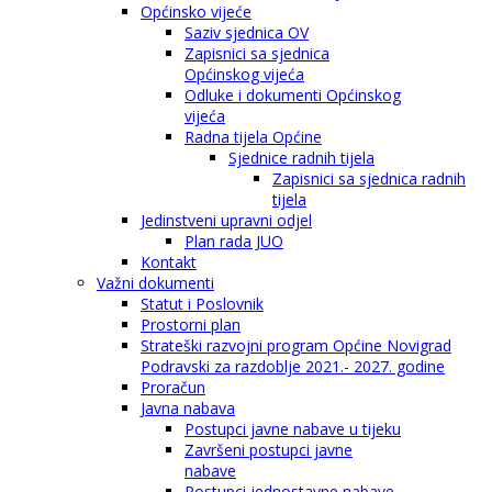
Općinsko vijeće
Saziv sjednica OV
Zapisnici sa sjednica
Općinskog vijeća
Odluke i dokumenti Općinskog
vijeća
Radna tijela Općine
Sjednice radnih tijela
Zapisnici sa sjednica radnih
tijela
Jedinstveni upravni odjel
Plan rada JUO
Kontakt
Važni dokumenti
Statut i Poslovnik
Prostorni plan
Strateški razvojni program Općine Novigrad
Podravski za razdoblje 2021.- 2027. godine
Proračun
Javna nabava
Postupci javne nabave u tijeku
Završeni postupci javne
nabave
Postupci jednostavne nabave