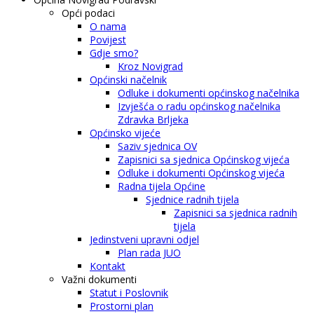
Opći podaci
O nama
Povijest
Gdje smo?
Kroz Novigrad
Općinski načelnik
Odluke i dokumenti općinskog načelnika
Izvješća o radu općinskog načelnika
Zdravka Brljeka
Općinsko vijeće
Saziv sjednica OV
Zapisnici sa sjednica Općinskog vijeća
Odluke i dokumenti Općinskog vijeća
Radna tijela Općine
Sjednice radnih tijela
Zapisnici sa sjednica radnih
tijela
Jedinstveni upravni odjel
Plan rada JUO
Kontakt
Važni dokumenti
Statut i Poslovnik
Prostorni plan