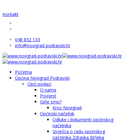
Kontakt
048 832 133
info@novigrad-podravski.hr
Početna
Općina Novigrad Podravski
Opći podaci
O nama
Povijest
Gdje smo?
Kroz Novigrad
Općinski načelnik
Odluke i dokumenti općinskog
načelnika
Izvješća o radu općinskog
načelnika Zdravka Brljeka