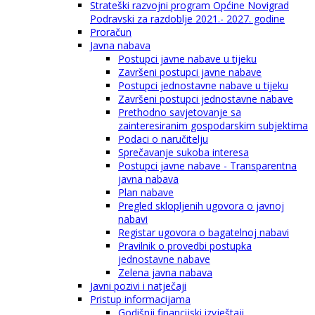
Strateški razvojni program Općine Novigrad
Podravski za razdoblje 2021.- 2027. godine
Proračun
Javna nabava
Postupci javne nabave u tijeku
Završeni postupci javne nabave
Postupci jednostavne nabave u tijeku
Završeni postupci jednostavne nabave
Prethodno savjetovanje sa
zainteresiranim gospodarskim subjektima
Podaci o naručitelju
Sprečavanje sukoba interesa
Postupci javne nabave - Transparentna
javna nabava
Plan nabave
Pregled sklopljenih ugovora o javnoj
nabavi
Registar ugovora o bagatelnoj nabavi
Pravilnik o provedbi postupka
jednostavne nabave
Zelena javna nabava
Javni pozivi i natječaji
Pristup informacijama
Godišnji financijski izvještaji