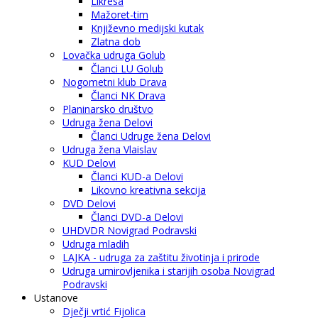
Likresa
Mažoret-tim
Književno medijski kutak
Zlatna dob
Lovačka udruga Golub
Članci LU Golub
Nogometni klub Drava
Članci NK Drava
Planinarsko društvo
Udruga žena Delovi
Članci Udruge žena Delovi
Udruga žena Vlaislav
KUD Delovi
Članci KUD-a Delovi
Likovno kreativna sekcija
DVD Delovi
Članci DVD-a Delovi
UHDVDR Novigrad Podravski
Udruga mladih
LAJKA - udruga za zaštitu životinja i prirode
Udruga umirovljenika i starijih osoba Novigrad
Podravski
Ustanove
Dječji vrtić Fijolica