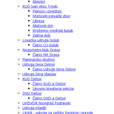
Glasnici
KUD Ivan vitez Trnski
Planovi i izvještaji
Mješoviti pjevački zbor
Likresa
Mažoret-tim
Književno medijski kutak
Zlatna dob
Lovačka udruga Golub
Članci LU Golub
Nogometni klub Drava
Članci NK Drava
Planinarsko društvo
Udruga žena Delovi
Članci Udruge žena Delovi
Udruga žena Vlaislav
KUD Delovi
Članci KUD-a Delovi
Likovno kreativna sekcija
DVD Delovi
Članci DVD-a Delovi
UHDVDR Novigrad Podravski
Udruga mladih
LAJKA - udruga za zaštitu životinja i prirode