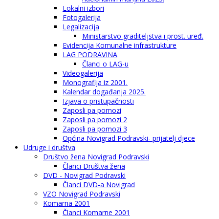
Lokalni izbori
Fotogalerija
Legalizacija
Ministarstvo graditeljstva i prost. uređ.
Evidencija Komunalne infrastrukture
LAG PODRAVINA
Članci o LAG-u
Videogalerija
Monografija iz 2001.
Kalendar događanja 2025.
Izjava o pristupačnosti
Zaposli pa pomozi
Zaposli pa pomozi 2
Zaposli pa pomozi 3
Općina Novigrad Podravski- prijatelj djece
Udruge i društva
Društvo žena Novigrad Podravski
Članci Društva žena
DVD - Novigrad Podravski
Članci DVD-a Novigrad
VZO Novigrad Podravski
Komarna 2001
Članci Komarne 2001