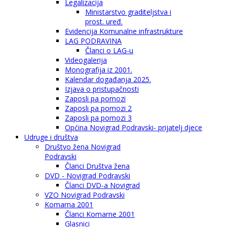
Legalizacija
Ministarstvo graditeljstva i
prost. uređ.
Evidencija Komunalne infrastrukture
LAG PODRAVINA
Članci o LAG-u
Videogalerija
Monografija iz 2001.
Kalendar događanja 2025.
Izjava o pristupačnosti
Zaposli pa pomozi
Zaposli pa pomozi 2
Zaposli pa pomozi 3
Općina Novigrad Podravski- prijatelj djece
Udruge i društva
Društvo žena Novigrad
Podravski
Članci Društva žena
DVD - Novigrad Podravski
Članci DVD-a Novigrad
VZO Novigrad Podravski
Komarna 2001
Članci Komarne 2001
Glasnici