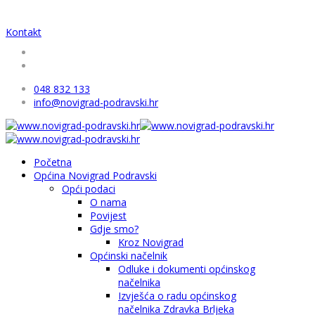
Kontakt
048 832 133
info@novigrad-podravski.hr
Početna
Općina Novigrad Podravski
Opći podaci
O nama
Povijest
Gdje smo?
Kroz Novigrad
Općinski načelnik
Odluke i dokumenti općinskog
načelnika
Izvješća o radu općinskog
načelnika Zdravka Brljeka