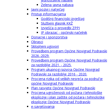
jednostavne nabave
Zelena javna nabava
Javni pozivi i natječaji
Pristup informacijama
Godišnji financijski izvještaji
Službeni glasnik KKŽ
Izvješća o provedbi ZPPI
IP obrazac - općinski načelnik
Donacije i sponzorstva
Obrasci
Sklopljeni ugovori
Provedbeni program Općine Novigrad Podravski
2026.-2029.
Provedbeni program Općine Novigrad Podravski
za razdoblje 2021. - 2025.
Program ukupnog razvoja Općine Novigrad
Podravski za razdoblje 2016 - 2020.
Procjena rizika od velikih nesreća za područje
općine Novigrad Podravski
Plan rasvjete Općine Novigrad Podravski
Procjena ugroženosti od požara i tehnološke
eksplozije i plan zaštite od požara i tehnološke
eksplozije Općine Novigrad Podravski
e-savjetovanja