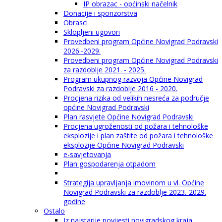
IP obrazac - općinski načelnik
Donacije i sponzorstva
Obrasci
Sklopljeni ugovori
Provedbeni program Općine Novigrad Podravski
2026.-2029.
Provedbeni program Općine Novigrad Podravski
za razdoblje 2021. - 2025.
Program ukupnog razvoja Općine Novigrad
Podravski za razdoblje 2016 - 2020.
Procjena rizika od velikih nesreća za područje
općine Novigrad Podravski
Plan rasvjete Općine Novigrad Podravski
Procjena ugroženosti od požara i tehnološke
eksplozije i plan zaštite od požara i tehnološke
eksplozije Općine Novigrad Podravski
e-savjetovanja
Plan gospodarenja otpadom
Strategija upravljanja imovinom u vl. Općine
Novigrad Podravski za razdoblje 2023.-2029.
godine
Ostalo
Iz najstarije povijesti novigradskog kraja