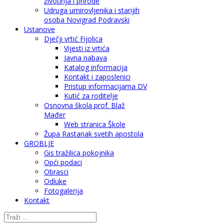
životinja i prirode
Udruga umirovljenika i starijih
osoba Novigrad Podravski
Ustanove
Dječji vrtić Fijolica
Vijesti iz vrtića
Javna nabava
Katalog informacija
Kontakt i zaposlenici
Pristup informacijama DV
Kutić za roditelje
Osnovna škola prof. Blaž
Mađer
Web stranica Škole
Župa Rastanak svetih apostola
GROBLJE
Gis tražilica pokojnika
Opći podaci
Obrasci
Odluke
Fotogalerija
Kontakt