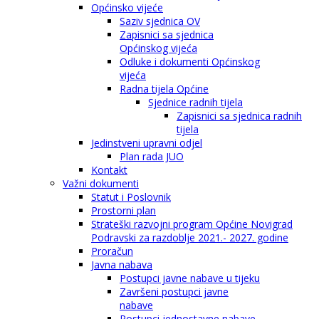
Općinsko vijeće
Saziv sjednica OV
Zapisnici sa sjednica
Općinskog vijeća
Odluke i dokumenti Općinskog
vijeća
Radna tijela Općine
Sjednice radnih tijela
Zapisnici sa sjednica radnih
tijela
Jedinstveni upravni odjel
Plan rada JUO
Kontakt
Važni dokumenti
Statut i Poslovnik
Prostorni plan
Strateški razvojni program Općine Novigrad
Podravski za razdoblje 2021.- 2027. godine
Proračun
Javna nabava
Postupci javne nabave u tijeku
Završeni postupci javne
nabave
Postupci jednostavne nabave