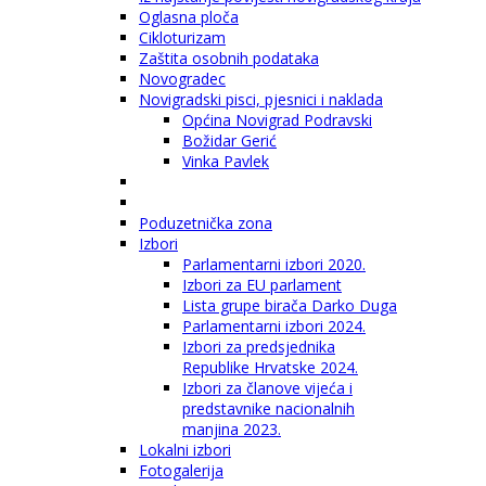
Oglasna ploča
Cikloturizam
Zaštita osobnih podataka
Novogradec
Novigradski pisci, pjesnici i naklada
Općina Novigrad Podravski
Božidar Gerić
Vinka Pavlek
Poduzetnička zona
Izbori
Parlamentarni izbori 2020.
Izbori za EU parlament
Lista grupe birača Darko Duga
Parlamentarni izbori 2024.
Izbori za predsjednika
Republike Hrvatske 2024.
Izbori za članove vijeća i
predstavnike nacionalnih
manjina 2023.
Lokalni izbori
Fotogalerija