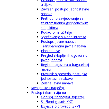
u tijeku
Završeni postupci jednostavne
nabave
Prethodno savjetovanje sa
zainteresiranim gospodarskim
subjektima
Podaci o naručitelju
Sprečavanje sukoba interesa
Postupci javne nabave -
Transparentna javna nabava
Plan nabave
Pregled sklopljenih ugovora o
javnoj nabavi
Registar ugovora o bagatelnoj
nabavi
Pravilnik o provedbi postupka
jednostavne nabave
Zelena javna nabava
Javni pozivi i natječaji
Pristup informacijama
Godišnji financijski izvještaji
Službeni glasnik KKŽ
Izvješća o provedbi ZPPI