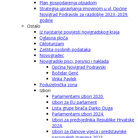
Plan gospodarenja otpadom
Strategija upravljanja imovinom u vl. Općine
Novigrad Podravski za razdoblje 2023.-2029.
godine
Ostalo
Iz najstarije povijesti novigradskog kraja
Oglasna ploča
Cikloturizam
Zaštita osobnih podataka
Novogradec
Novigradski pisci, pjesnici i naklada
Općina Novigrad Podravski
Božidar Gerić
Vinka Pavlek
Poduzetnička zona
Izbori
Parlamentarni izbori 2020.
Izbori za EU parlament
Lista grupe birača Darko Duga
Parlamentarni izbori 2024.
Izbori za predsjednika Republike Hrvatske
2024.
Izbori za članove vijeća i predstavnike
nacionalnih manjina 2023.