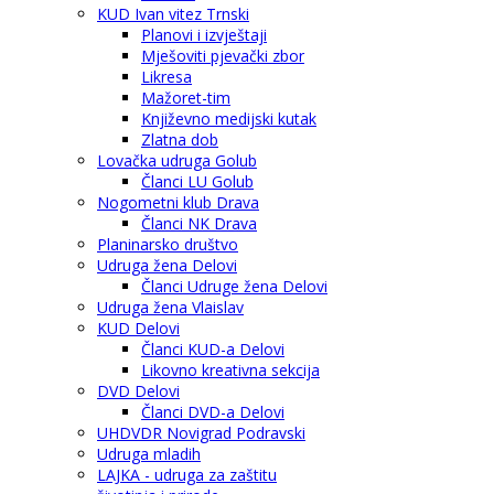
KUD Ivan vitez Trnski
Planovi i izvještaji
Mješoviti pjevački zbor
Likresa
Mažoret-tim
Književno medijski kutak
Zlatna dob
Lovačka udruga Golub
Članci LU Golub
Nogometni klub Drava
Članci NK Drava
Planinarsko društvo
Udruga žena Delovi
Članci Udruge žena Delovi
Udruga žena Vlaislav
KUD Delovi
Članci KUD-a Delovi
Likovno kreativna sekcija
DVD Delovi
Članci DVD-a Delovi
UHDVDR Novigrad Podravski
Udruga mladih
LAJKA - udruga za zaštitu