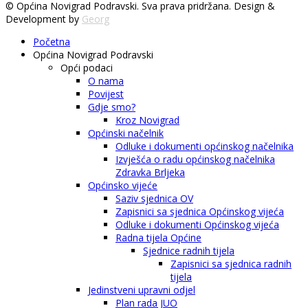
© Općina Novigrad Podravski. Sva prava pridržana. Design &
Development by
Georg
Početna
Općina Novigrad Podravski
Opći podaci
O nama
Povijest
Gdje smo?
Kroz Novigrad
Općinski načelnik
Odluke i dokumenti općinskog načelnika
Izvješća o radu općinskog načelnika
Zdravka Brljeka
Općinsko vijeće
Saziv sjednica OV
Zapisnici sa sjednica Općinskog vijeća
Odluke i dokumenti Općinskog vijeća
Radna tijela Općine
Sjednice radnih tijela
Zapisnici sa sjednica radnih
tijela
Jedinstveni upravni odjel
Plan rada JUO