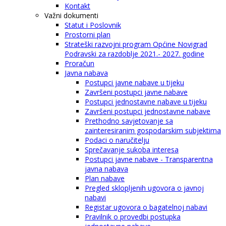
Kontakt
Važni dokumenti
Statut i Poslovnik
Prostorni plan
Strateški razvojni program Općine Novigrad
Podravski za razdoblje 2021.- 2027. godine
Proračun
Javna nabava
Postupci javne nabave u tijeku
Završeni postupci javne nabave
Postupci jednostavne nabave u tijeku
Završeni postupci jednostavne nabave
Prethodno savjetovanje sa
zainteresiranim gospodarskim subjektima
Podaci o naručitelju
Sprečavanje sukoba interesa
Postupci javne nabave - Transparentna
javna nabava
Plan nabave
Pregled sklopljenih ugovora o javnoj
nabavi
Registar ugovora o bagatelnoj nabavi
Pravilnik o provedbi postupka