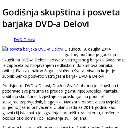
Godišnja skupština i posveta
barjaka DVD-a Delovi
DVD Delovi
U subotu, 8. ožujka 2014.
godine, održana je godišnja
Skupština DVD-a Delovi i posveta vatrogasnog barjaka. Svečanost
je započela postrojavanjem i odlaskom do kumova barjaka,
obitelji Plantak, nakon čega je služena Sveta misa na kojoj je
župnik Benko posvetio vatrogasni barjak DVD-a Delovi.
Predsjednik DVD-a Delovi, Dražen Grašić otvorio je skupštinu i
pozdravio sve prisutne te predao glavnu riječ Anđelku Plantaku,
voditelju skupštine. Izvještaje za prošlu godinu podnijeli
su tajnik, zapovjednik, blagajnik i Nadzorni odbor, a sva izvješća
su jednoglasno prihvaćena. U planu rada za 2014. godinu kao
glavni cilj istaknuta je izgradnja spremišta za cisternu, uređenje
okoliša oko doma i obilježavanje sv. Florijana.
Svečanosti su nazočili brojni uzvanici: načelnik općine Novigrad