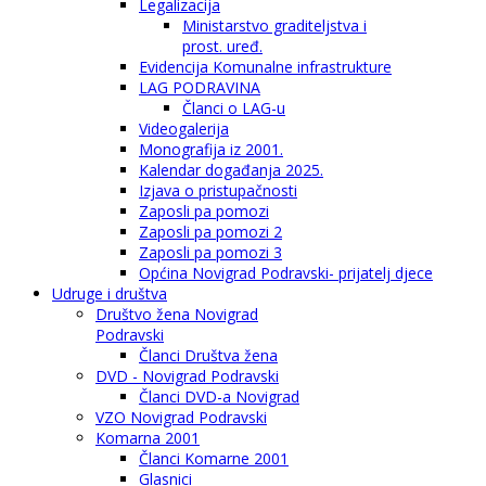
Legalizacija
Ministarstvo graditeljstva i
prost. uređ.
Evidencija Komunalne infrastrukture
LAG PODRAVINA
Članci o LAG-u
Videogalerija
Monografija iz 2001.
Kalendar događanja 2025.
Izjava o pristupačnosti
Zaposli pa pomozi
Zaposli pa pomozi 2
Zaposli pa pomozi 3
Općina Novigrad Podravski- prijatelj djece
Udruge i društva
Društvo žena Novigrad
Podravski
Članci Društva žena
DVD - Novigrad Podravski
Članci DVD-a Novigrad
VZO Novigrad Podravski
Komarna 2001
Članci Komarne 2001
Glasnici