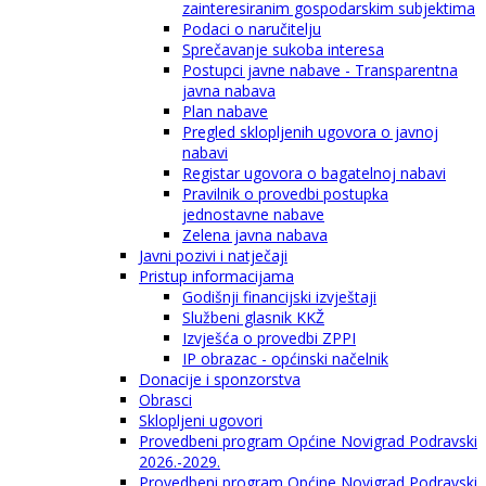
zainteresiranim gospodarskim subjektima
Podaci o naručitelju
Sprečavanje sukoba interesa
Postupci javne nabave - Transparentna
javna nabava
Plan nabave
Pregled sklopljenih ugovora o javnoj
nabavi
Registar ugovora o bagatelnoj nabavi
Pravilnik o provedbi postupka
jednostavne nabave
Zelena javna nabava
Javni pozivi i natječaji
Pristup informacijama
Godišnji financijski izvještaji
Službeni glasnik KKŽ
Izvješća o provedbi ZPPI
IP obrazac - općinski načelnik
Donacije i sponzorstva
Obrasci
Sklopljeni ugovori
Provedbeni program Općine Novigrad Podravski
2026.-2029.
Provedbeni program Općine Novigrad Podravski