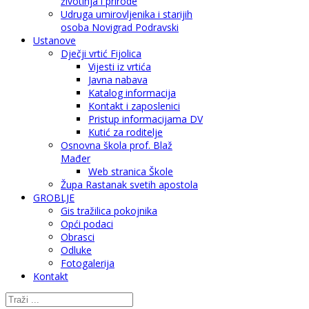
životinja i prirode
Udruga umirovljenika i starijih
osoba Novigrad Podravski
Ustanove
Dječji vrtić Fijolica
Vijesti iz vrtića
Javna nabava
Katalog informacija
Kontakt i zaposlenici
Pristup informacijama DV
Kutić za roditelje
Osnovna škola prof. Blaž
Mađer
Web stranica Škole
Župa Rastanak svetih apostola
GROBLJE
Gis tražilica pokojnika
Opći podaci
Obrasci
Odluke
Fotogalerija
Kontakt