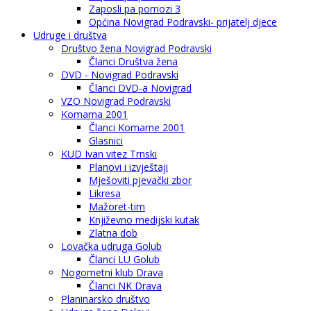
Zaposli pa pomozi 3
Općina Novigrad Podravski- prijatelj djece
Udruge i društva
Društvo žena Novigrad Podravski
Članci Društva žena
DVD - Novigrad Podravski
Članci DVD-a Novigrad
VZO Novigrad Podravski
Komarna 2001
Članci Komarne 2001
Glasnici
KUD Ivan vitez Trnski
Planovi i izvještaji
Mješoviti pjevački zbor
Likresa
Mažoret-tim
Književno medijski kutak
Zlatna dob
Lovačka udruga Golub
Članci LU Golub
Nogometni klub Drava
Članci NK Drava
Planinarsko društvo