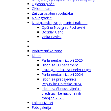
Oglasna ploča
Cikloturizam
Zaštita osobnih podataka
Novogradec
Novigradski pisci, pjesnici i naklada
Općina Novigrad Podravski
Božidar Gerić
Vinka Pavlek
Poduzetnička zona
Izbori
Parlamentarni izbori 2020.
Izbori za EU parlament
Lista grupe birača Darko Duga
Parlamentarni izbori 2024.
Izbori za predsjednika
Republike Hrvatske 2024.
Izbori za članove vijeća i
predstavnike nacionalnih
manjina 2023.
Lokalni izbori
Fotogalerija