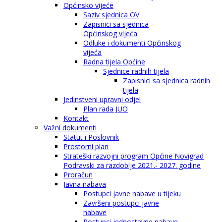
Općinsko vijeće
Saziv sjednica OV
Zapisnici sa sjednica
Općinskog vijeća
Odluke i dokumenti Općinskog
vijeća
Radna tijela Općine
Sjednice radnih tijela
Zapisnici sa sjednica radnih
tijela
Jedinstveni upravni odjel
Plan rada JUO
Kontakt
Važni dokumenti
Statut i Poslovnik
Prostorni plan
Strateški razvojni program Općine Novigrad
Podravski za razdoblje 2021.- 2027. godine
Proračun
Javna nabava
Postupci javne nabave u tijeku
Završeni postupci javne
nabave
Postupci jednostavne nabave