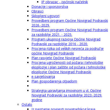
IP obrazac - općinski načelnik
Donacije i sponzorstva
Obrasci
Sklopljeni ugovori
Provedbeni program Općine Novigrad Podravski
2026.-2029.
Provedbeni program Općine Novigrad Podravski
za razdoblje 2021. - 2025.
Program ukupnog razvoja Općine Novigrad
Podravski za razdoblje 2016 - 2020.
Procjena rizika od velikih nesreća za područje
općine Novigrad Podravski
Plan rasvjete Općine Novigrad Podravski
Procjena ugroženosti od požara i tehnološke
eksplozije i plan zaštite od požara i tehnološke
eksplozije Općine Novigrad Podravski
e-savjetovanja
Plan gospodarenja otpadom
Strategija upravljanja imovinom u vl. Općine
Novigrad Podravski za razdoblje 2023.-2029.
godine
Ostalo
Iz najstarije povijesti novigradskog kraja