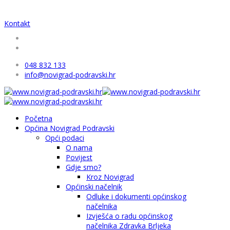
Kontakt
048 832 133
info@novigrad-podravski.hr
Početna
Općina Novigrad Podravski
Opći podaci
O nama
Povijest
Gdje smo?
Kroz Novigrad
Općinski načelnik
Odluke i dokumenti općinskog
načelnika
Izvješća o radu općinskog
načelnika Zdravka Brljeka