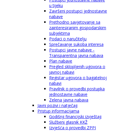
u tijeku
Završeni postupci jednostavne
nabave
Prethodno savjetovanje sa
zainteresiranim gospodarskim
subjektima
Podaci o naručitelju
Sprečavanje sukoba interesa
Postupci javne nabave -
Transparentna javna nabava
Plan nabave
Pregled sklopljenih ugovora o
javnoj nabavi
Registar ugovora o bagatelnoj
nabavi
Pravilnik o provedbi postupka
jednostavne nabave
Zelena javna nabava
Javni pozivi i natječaji
Pristup informacijama
Godišnji financijski izvještaji
Službeni glasnik KKŽ
Izvješća o provedbi ZPPI