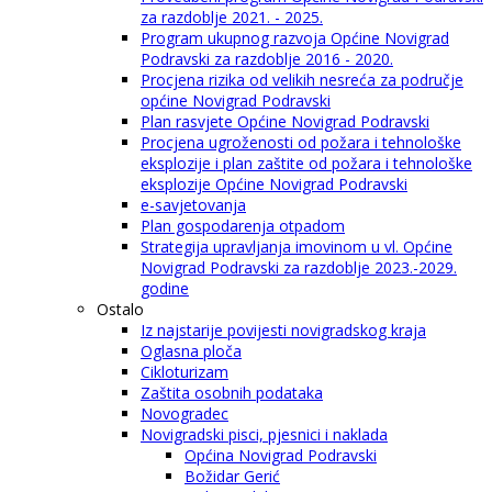
za razdoblje 2021. - 2025.
Program ukupnog razvoja Općine Novigrad
Podravski za razdoblje 2016 - 2020.
Procjena rizika od velikih nesreća za područje
općine Novigrad Podravski
Plan rasvjete Općine Novigrad Podravski
Procjena ugroženosti od požara i tehnološke
eksplozije i plan zaštite od požara i tehnološke
eksplozije Općine Novigrad Podravski
e-savjetovanja
Plan gospodarenja otpadom
Strategija upravljanja imovinom u vl. Općine
Novigrad Podravski za razdoblje 2023.-2029.
godine
Ostalo
Iz najstarije povijesti novigradskog kraja
Oglasna ploča
Cikloturizam
Zaštita osobnih podataka
Novogradec
Novigradski pisci, pjesnici i naklada
Općina Novigrad Podravski
Božidar Gerić