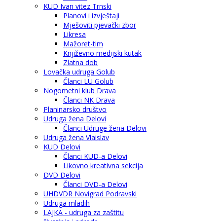
KUD Ivan vitez Trnski
Planovi i izvještaji
Mješoviti pjevački zbor
Likresa
Mažoret-tim
Književno medijski kutak
Zlatna dob
Lovačka udruga Golub
Članci LU Golub
Nogometni klub Drava
Članci NK Drava
Planinarsko društvo
Udruga žena Delovi
Članci Udruge žena Delovi
Udruga žena Vlaislav
KUD Delovi
Članci KUD-a Delovi
Likovno kreativna sekcija
DVD Delovi
Članci DVD-a Delovi
UHDVDR Novigrad Podravski
Udruga mladih
LAJKA - udruga za zaštitu