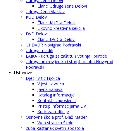
Udruga žena Delovi
Članci Udruge žena Delovi
Udruga žena Vlaislav
KUD Delovi
Članci KUD-a Delovi
Likovno kreativna sekcija
DVD Delovi
Članci DVD-a Delovi
UHDVDR Novigrad Podravski
Udruga mladih
LAJKA - udruga za zaštitu životinja i prirode
Udruga umirovljenika i starijih osoba Novigrad
Podravski
Ustanove
Dječji vrtić Fijolica
Vijesti iz vrtića
Javna nabava
Katalog informacija
Kontakt i zaposlenici
Pristup informacijama DV
Kutić za roditelje
Osnovna škola prof. Blaž Mađer
Web stranica Škole
Župa Rastanak svetih apostola