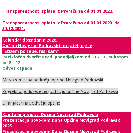
Transparentnost isplata iz Proračuna od 01.01.2022.
Transparentnost isplata iz Proračuna od 01.01.2020. do
31.12.2021.
Kalendar događanja 2026.
Općina Novigrad Podravski- prijatelj djece
"Stižem po tebe, nisi sam"
Reciklažno dvorište radi ponedjeljkom od 13 - 17 i subotom
od 8 - 12
Odvoz otpada
Mrtvozornici na području općine Novigrad Podravski
Pogrebno poduzeće na području općine Novigrad Podravski
Dimnjačar na području općine
Kapitalni projekti Općine Novigrad Podravski
Prezentacija povodom Dana Općine Novigrad Podravski
2025
Prezentacije povodom Dana Općine Novigrad Podravski