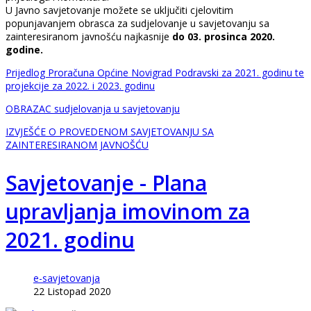
U Javno savjetovanje možete se uključiti cjelovitim
popunjavanjem obrasca za sudjelovanje u savjetovanju sa
zainteresiranom javnošću najkasnije
do 03. prosinca 2020.
godine.
Prijedlog Proračuna Općine Novigrad Podravski za 2021. godinu te
projekcije za 2022. i 2023. godinu
OBRAZAC sudjelovanja u savjetovanju
IZVJEŠĆE O PROVEDENOM SAVJETOVANJU SA
ZAINTERESIRANOM JAVNOŠĆU
Savjetovanje - Plana
upravljanja imovinom za
2021. godinu
e-savjetovanja
22 Listopad 2020