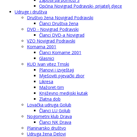
Zaposli pa pomozi 3
Općina Novigrad Podravski- prijatelj djece
Udruge i društva
Društvo žena Novigrad Podravski
Članci Društva žena
DVD - Novigrad Podravski
Članci DVD-a Novigrad
VZO Novigrad Podravski
Komarna 2001
Članci Komarne 2001
Glasnici
KUD Ivan vitez Trnski
Planovi i izvještaji
Mješoviti pjevački zbor
Likresa
Mažoret-tim
Književno medijski kutak
Zlatna dob
Lovačka udruga Golub
Članci LU Golub
Nogometni klub Drava
Članci NK Drava
Planinarsko društvo
Udruga žena Delovi