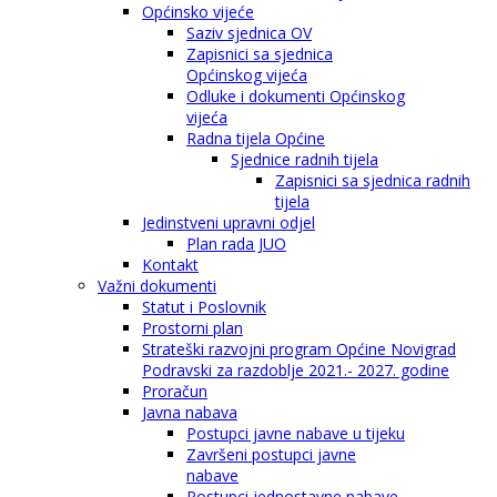
Općinsko vijeće
Saziv sjednica OV
Zapisnici sa sjednica
Općinskog vijeća
Odluke i dokumenti Općinskog
vijeća
Radna tijela Općine
Sjednice radnih tijela
Zapisnici sa sjednica radnih
tijela
Jedinstveni upravni odjel
Plan rada JUO
Kontakt
Važni dokumenti
Statut i Poslovnik
Prostorni plan
Strateški razvojni program Općine Novigrad
Podravski za razdoblje 2021.- 2027. godine
Proračun
Javna nabava
Postupci javne nabave u tijeku
Završeni postupci javne
nabave
Postupci jednostavne nabave