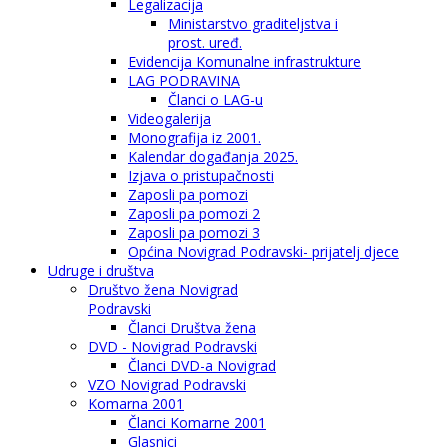
Legalizacija
Ministarstvo graditeljstva i
prost. uređ.
Evidencija Komunalne infrastrukture
LAG PODRAVINA
Članci o LAG-u
Videogalerija
Monografija iz 2001.
Kalendar događanja 2025.
Izjava o pristupačnosti
Zaposli pa pomozi
Zaposli pa pomozi 2
Zaposli pa pomozi 3
Općina Novigrad Podravski- prijatelj djece
Udruge i društva
Društvo žena Novigrad
Podravski
Članci Društva žena
DVD - Novigrad Podravski
Članci DVD-a Novigrad
VZO Novigrad Podravski
Komarna 2001
Članci Komarne 2001
Glasnici