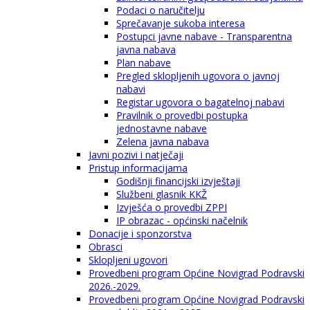
Podaci o naručitelju
Sprečavanje sukoba interesa
Postupci javne nabave - Transparentna
javna nabava
Plan nabave
Pregled sklopljenih ugovora o javnoj
nabavi
Registar ugovora o bagatelnoj nabavi
Pravilnik o provedbi postupka
jednostavne nabave
Zelena javna nabava
Javni pozivi i natječaji
Pristup informacijama
Godišnji financijski izvještaji
Službeni glasnik KKŽ
Izvješća o provedbi ZPPI
IP obrazac - općinski načelnik
Donacije i sponzorstva
Obrasci
Sklopljeni ugovori
Provedbeni program Općine Novigrad Podravski
2026.-2029.
Provedbeni program Općine Novigrad Podravski