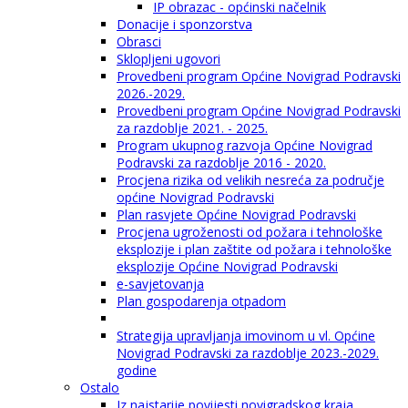
IP obrazac - općinski načelnik
Donacije i sponzorstva
Obrasci
Sklopljeni ugovori
Provedbeni program Općine Novigrad Podravski
2026.-2029.
Provedbeni program Općine Novigrad Podravski
za razdoblje 2021. - 2025.
Program ukupnog razvoja Općine Novigrad
Podravski za razdoblje 2016 - 2020.
Procjena rizika od velikih nesreća za područje
općine Novigrad Podravski
Plan rasvjete Općine Novigrad Podravski
Procjena ugroženosti od požara i tehnološke
eksplozije i plan zaštite od požara i tehnološke
eksplozije Općine Novigrad Podravski
e-savjetovanja
Plan gospodarenja otpadom
Strategija upravljanja imovinom u vl. Općine
Novigrad Podravski za razdoblje 2023.-2029.
godine
Ostalo
Iz najstarije povijesti novigradskog kraja