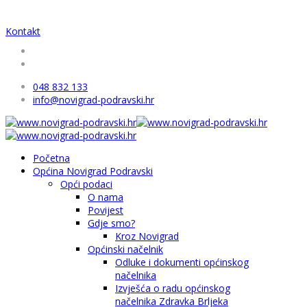
Kontakt
048 832 133
info@novigrad-podravski.hr
Početna
Općina Novigrad Podravski
Opći podaci
O nama
Povijest
Gdje smo?
Kroz Novigrad
Općinski načelnik
Odluke i dokumenti općinskog
načelnika
Izvješća o radu općinskog
načelnika Zdravka Brljeka