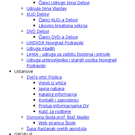
Članci Udruge žena Delovi
Udruga žena Vlaislav
KUD Delovi
Članci KUD-a Delovi
Likovno kreativna sekcija
DVD Delovi
Članci DVD-a Delovi
UHDVDR Novigrad Podravski
Udruga mladih
LAJKA - udruga za zaštitu životinja i prirode
Udruga umirovljenika i starijih osoba Novigrad
Podravski
Ustanove
Dječji vrtić Fijolica
Vijesti iz vrtića
Javna nabava
Katalog informacija
Kontakt i zaposlenici
Pristup informacijama DV
Kutić za roditelje
Osnovna škola prof. Blaž Mađer
Web stranica Škole
Župa Rastanak svetih apostola
GROBLJE