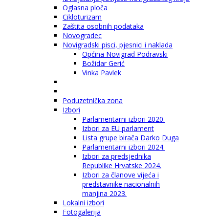
Oglasna ploča
Cikloturizam
Zaštita osobnih podataka
Novogradec
Novigradski pisci, pjesnici i naklada
Općina Novigrad Podravski
Božidar Gerić
Vinka Pavlek
Poduzetnička zona
Izbori
Parlamentarni izbori 2020.
Izbori za EU parlament
Lista grupe birača Darko Duga
Parlamentarni izbori 2024.
Izbori za predsjednika
Republike Hrvatske 2024.
Izbori za članove vijeća i
predstavnike nacionalnih
manjina 2023.
Lokalni izbori
Fotogalerija