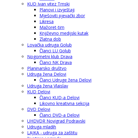
KUD Ivan vitez Trnski
Planovi i izvještaji
Mješoviti pjevački zbor
Likresa
Mažoret-tim
Književno medijski kutak
Zlatna dob
Lovačka udruga Golub
Članci LU Golub
Nogometni klub Drava
Članci NK Drava
Planinarsko društvo
Udruga žena Delovi
Članci Udruge žena Delovi
Udruga žena Vlaislav
KUD Delovi
Članci KUD-a Delovi
Likovno kreativna sekcija
DVD Delovi
Članci DVD-a Delovi
UHDVDR Novigrad Podravski
Udruga mladih
LAJKA - udruga za zaštitu