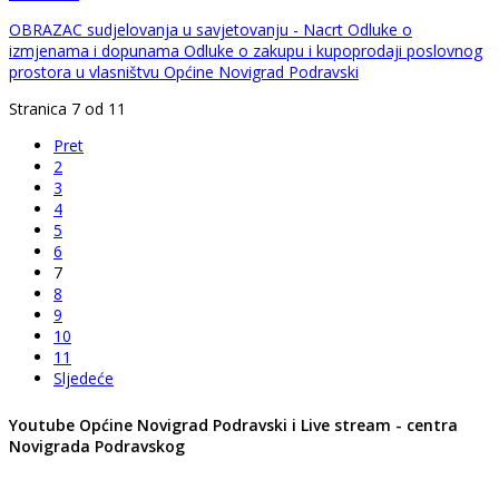
OBRAZAC sudjelovanja u savjetovanju - Nacrt Odluke o
izmjenama i dopunama Odluke o zakupu i kupoprodaji poslovnog
prostora u vlasništvu Općine Novigrad Podravski
Stranica 7 od 11
Pret
2
3
4
5
6
7
8
9
10
11
Sljedeće
Youtube Općine Novigrad Podravski i Live stream - centra
Novigrada Podravskog