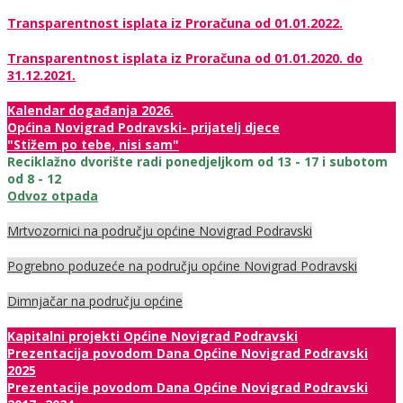
Transparentnost isplata iz Proračuna od 01.01.2022.
Transparentnost isplata iz Proračuna od 01.01.2020. do
31.12.2021.
Kalendar događanja 2026.
Općina Novigrad Podravski- prijatelj djece
"Stižem po tebe, nisi sam"
Reciklažno dvorište radi ponedjeljkom od 13 - 17 i subotom
od 8 - 12
Odvoz otpada
Mrtvozornici na području općine Novigrad Podravski
Pogrebno poduzeće na području općine Novigrad Podravski
Dimnjačar na području općine
Kapitalni projekti Općine Novigrad Podravski
Prezentacija povodom Dana Općine Novigrad Podravski
2025
Prezentacije povodom Dana Općine Novigrad Podravski