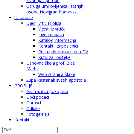
životinja i prirode
Udruga umirovljenika i starijih
osoba Novigrad Podravski
Ustanove
Dječji vrtić Fijolica
Vijesti iz vrtića
Javna nabava
Katalog informacija
Kontakt i zaposlenici
Pristup informacijama DV
Kutić za roditelje
Osnovna škola prof. Blaž
Mađer
Web stranica Škole
Župa Rastanak svetih apostola
GROBLJE
Gis tražilica pokojnika
Opći podaci
Obrasci
Odluke
Fotogalerija
Kontakt