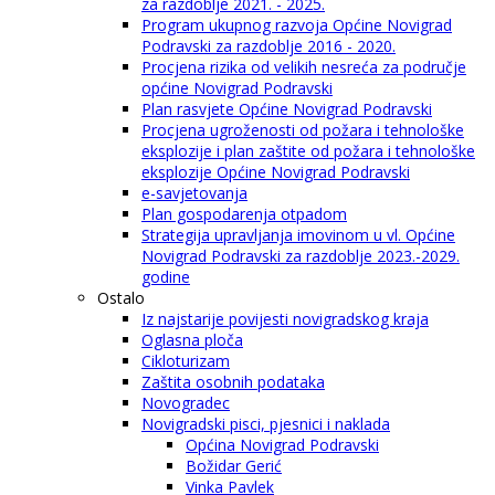
za razdoblje 2021. - 2025.
Program ukupnog razvoja Općine Novigrad
Podravski za razdoblje 2016 - 2020.
Procjena rizika od velikih nesreća za područje
općine Novigrad Podravski
Plan rasvjete Općine Novigrad Podravski
Procjena ugroženosti od požara i tehnološke
eksplozije i plan zaštite od požara i tehnološke
eksplozije Općine Novigrad Podravski
e-savjetovanja
Plan gospodarenja otpadom
Strategija upravljanja imovinom u vl. Općine
Novigrad Podravski za razdoblje 2023.-2029.
godine
Ostalo
Iz najstarije povijesti novigradskog kraja
Oglasna ploča
Cikloturizam
Zaštita osobnih podataka
Novogradec
Novigradski pisci, pjesnici i naklada
Općina Novigrad Podravski
Božidar Gerić
Vinka Pavlek