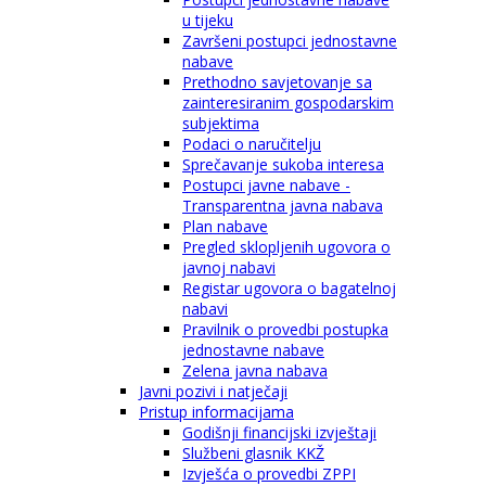
u tijeku
Završeni postupci jednostavne
nabave
Prethodno savjetovanje sa
zainteresiranim gospodarskim
subjektima
Podaci o naručitelju
Sprečavanje sukoba interesa
Postupci javne nabave -
Transparentna javna nabava
Plan nabave
Pregled sklopljenih ugovora o
javnoj nabavi
Registar ugovora o bagatelnoj
nabavi
Pravilnik o provedbi postupka
jednostavne nabave
Zelena javna nabava
Javni pozivi i natječaji
Pristup informacijama
Godišnji financijski izvještaji
Službeni glasnik KKŽ
Izvješća o provedbi ZPPI