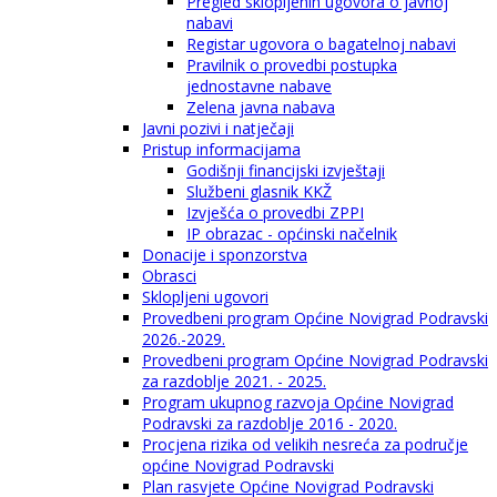
Pregled sklopljenih ugovora o javnoj
nabavi
Registar ugovora o bagatelnoj nabavi
Pravilnik o provedbi postupka
jednostavne nabave
Zelena javna nabava
Javni pozivi i natječaji
Pristup informacijama
Godišnji financijski izvještaji
Službeni glasnik KKŽ
Izvješća o provedbi ZPPI
IP obrazac - općinski načelnik
Donacije i sponzorstva
Obrasci
Sklopljeni ugovori
Provedbeni program Općine Novigrad Podravski
2026.-2029.
Provedbeni program Općine Novigrad Podravski
za razdoblje 2021. - 2025.
Program ukupnog razvoja Općine Novigrad
Podravski za razdoblje 2016 - 2020.
Procjena rizika od velikih nesreća za područje
općine Novigrad Podravski
Plan rasvjete Općine Novigrad Podravski