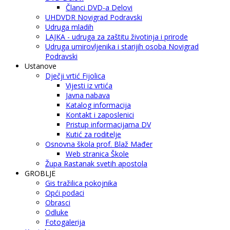
Članci DVD-a Delovi
UHDVDR Novigrad Podravski
Udruga mladih
LAJKA - udruga za zaštitu životinja i prirode
Udruga umirovljenika i starijih osoba Novigrad
Podravski
Ustanove
Dječji vrtić Fijolica
Vijesti iz vrtića
Javna nabava
Katalog informacija
Kontakt i zaposlenici
Pristup informacijama DV
Kutić za roditelje
Osnovna škola prof. Blaž Mađer
Web stranica Škole
Župa Rastanak svetih apostola
GROBLJE
Gis tražilica pokojnika
Opći podaci
Obrasci
Odluke
Fotogalerija