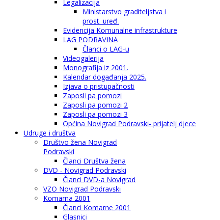
Legalizacija
Ministarstvo graditeljstva i
prost. uređ.
Evidencija Komunalne infrastrukture
LAG PODRAVINA
Članci o LAG-u
Videogalerija
Monografija iz 2001.
Kalendar događanja 2025.
Izjava o pristupačnosti
Zaposli pa pomozi
Zaposli pa pomozi 2
Zaposli pa pomozi 3
Općina Novigrad Podravski- prijatelj djece
Udruge i društva
Društvo žena Novigrad
Podravski
Članci Društva žena
DVD - Novigrad Podravski
Članci DVD-a Novigrad
VZO Novigrad Podravski
Komarna 2001
Članci Komarne 2001
Glasnici