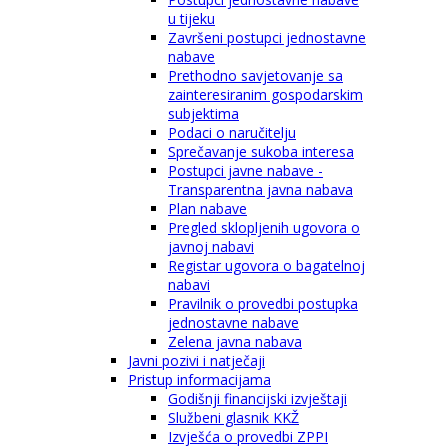
u tijeku
Završeni postupci jednostavne
nabave
Prethodno savjetovanje sa
zainteresiranim gospodarskim
subjektima
Podaci o naručitelju
Sprečavanje sukoba interesa
Postupci javne nabave -
Transparentna javna nabava
Plan nabave
Pregled sklopljenih ugovora o
javnoj nabavi
Registar ugovora o bagatelnoj
nabavi
Pravilnik o provedbi postupka
jednostavne nabave
Zelena javna nabava
Javni pozivi i natječaji
Pristup informacijama
Godišnji financijski izvještaji
Službeni glasnik KKŽ
Izvješća o provedbi ZPPI