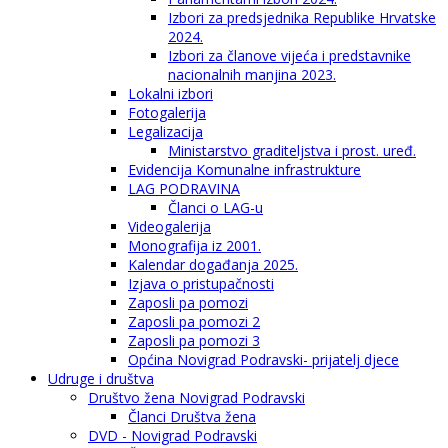
Izbori za predsjednika Republike Hrvatske
2024.
Izbori za članove vijeća i predstavnike
nacionalnih manjina 2023.
Lokalni izbori
Fotogalerija
Legalizacija
Ministarstvo graditeljstva i prost. uređ.
Evidencija Komunalne infrastrukture
LAG PODRAVINA
Članci o LAG-u
Videogalerija
Monografija iz 2001.
Kalendar događanja 2025.
Izjava o pristupačnosti
Zaposli pa pomozi
Zaposli pa pomozi 2
Zaposli pa pomozi 3
Općina Novigrad Podravski- prijatelj djece
Udruge i društva
Društvo žena Novigrad Podravski
Članci Društva žena
DVD - Novigrad Podravski