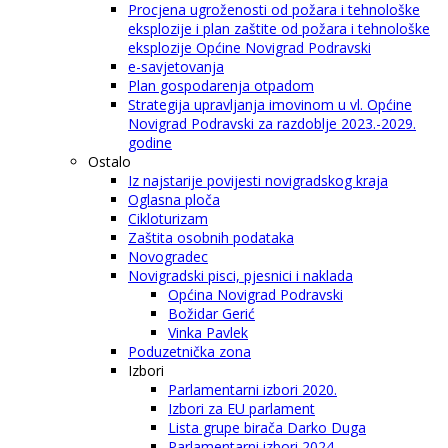
Procjena ugroženosti od požara i tehnološke
eksplozije i plan zaštite od požara i tehnološke
eksplozije Općine Novigrad Podravski
e-savjetovanja
Plan gospodarenja otpadom
Strategija upravljanja imovinom u vl. Općine
Novigrad Podravski za razdoblje 2023.-2029.
godine
Ostalo
Iz najstarije povijesti novigradskog kraja
Oglasna ploča
Cikloturizam
Zaštita osobnih podataka
Novogradec
Novigradski pisci, pjesnici i naklada
Općina Novigrad Podravski
Božidar Gerić
Vinka Pavlek
Poduzetnička zona
Izbori
Parlamentarni izbori 2020.
Izbori za EU parlament
Lista grupe birača Darko Duga
Parlamentarni izbori 2024.