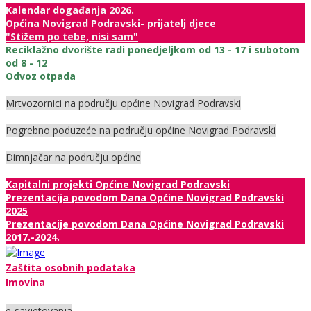
Kalendar događanja 2026.
Općina Novigrad Podravski- prijatelj djece
"Stižem po tebe, nisi sam"
Reciklažno dvorište radi ponedjeljkom od 13 - 17 i subotom
od 8 - 12
Odvoz otpada
Mrtvozornici na području općine Novigrad Podravski
Pogrebno poduzeće na području općine Novigrad Podravski
Dimnjačar na području općine
Kapitalni projekti Općine Novigrad Podravski
Prezentacija povodom Dana Općine Novigrad Podravski
2025
Prezentacije povodom Dana Općine Novigrad Podravski
2017.-2024.
Zaštita osobnih podataka
Imovina
e-savjetovanja