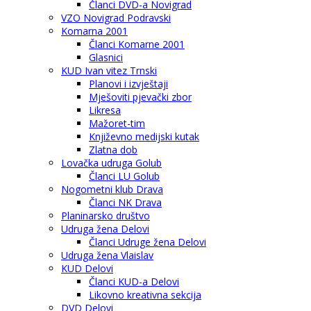
Članci DVD-a Novigrad
VZO Novigrad Podravski
Komarna 2001
Članci Komarne 2001
Glasnici
KUD Ivan vitez Trnski
Planovi i izvještaji
Mješoviti pjevački zbor
Likresa
Mažoret-tim
Književno medijski kutak
Zlatna dob
Lovačka udruga Golub
Članci LU Golub
Nogometni klub Drava
Članci NK Drava
Planinarsko društvo
Udruga žena Delovi
Članci Udruge žena Delovi
Udruga žena Vlaislav
KUD Delovi
Članci KUD-a Delovi
Likovno kreativna sekcija
DVD Delovi