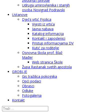
životinja i prirode
Udruga umirovljenika i starijih
osoba Novigrad Podravski
Ustanove
Dječji vrtić Fijolica
Vijesti iz vrtića
Javna nabava
Katalog informacija
Kontakt i zaposlenici
Pristup informacijama DV
Kutić za roditelje
Osnovna škola prof. Blaž
Mađer
Web stranica Škole
Župa Rastanak svetih apostola
GROBLJE
Gis tražilica pokojnika
Opći podaci
Obrasci
Odluke
Fotogalerija
Kontakt