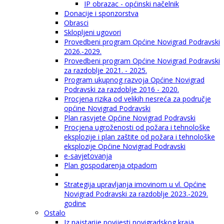
IP obrazac - općinski načelnik
Donacije i sponzorstva
Obrasci
Sklopljeni ugovori
Provedbeni program Općine Novigrad Podravski
2026.-2029.
Provedbeni program Općine Novigrad Podravski
za razdoblje 2021. - 2025.
Program ukupnog razvoja Općine Novigrad
Podravski za razdoblje 2016 - 2020.
Procjena rizika od velikih nesreća za područje
općine Novigrad Podravski
Plan rasvjete Općine Novigrad Podravski
Procjena ugroženosti od požara i tehnološke
eksplozije i plan zaštite od požara i tehnološke
eksplozije Općine Novigrad Podravski
e-savjetovanja
Plan gospodarenja otpadom
Strategija upravljanja imovinom u vl. Općine
Novigrad Podravski za razdoblje 2023.-2029.
godine
Ostalo
Iz najstarije povijesti novigradskog kraja