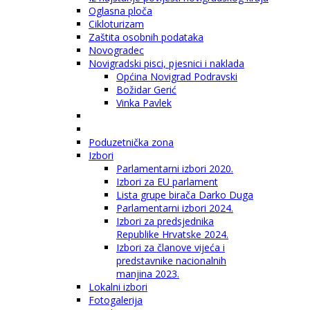
Oglasna ploča
Cikloturizam
Zaštita osobnih podataka
Novogradec
Novigradski pisci, pjesnici i naklada
Općina Novigrad Podravski
Božidar Gerić
Vinka Pavlek
Poduzetnička zona
Izbori
Parlamentarni izbori 2020.
Izbori za EU parlament
Lista grupe birača Darko Duga
Parlamentarni izbori 2024.
Izbori za predsjednika
Republike Hrvatske 2024.
Izbori za članove vijeća i
predstavnike nacionalnih
manjina 2023.
Lokalni izbori
Fotogalerija