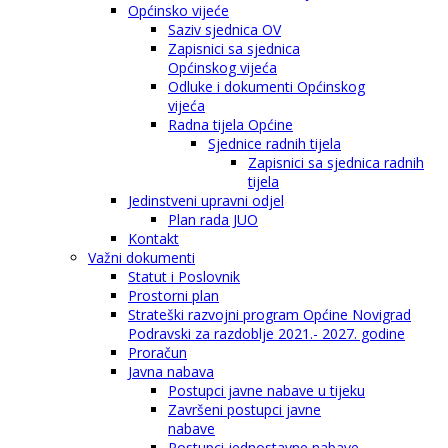
Općinsko vijeće
Saziv sjednica OV
Zapisnici sa sjednica
Općinskog vijeća
Odluke i dokumenti Općinskog
vijeća
Radna tijela Općine
Sjednice radnih tijela
Zapisnici sa sjednica radnih
tijela
Jedinstveni upravni odjel
Plan rada JUO
Kontakt
Važni dokumenti
Statut i Poslovnik
Prostorni plan
Strateški razvojni program Općine Novigrad
Podravski za razdoblje 2021.- 2027. godine
Proračun
Javna nabava
Postupci javne nabave u tijeku
Završeni postupci javne
nabave
Postupci jednostavne nabave