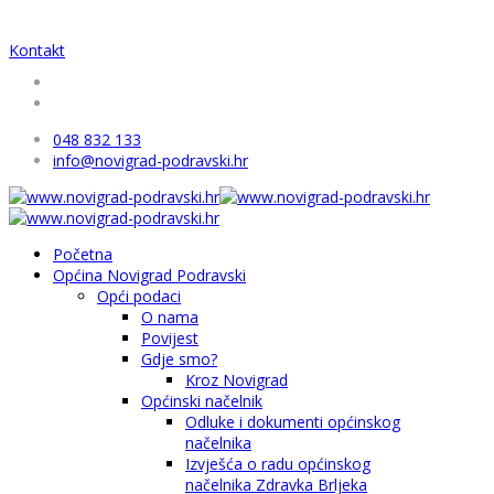
Kontakt
048 832 133
info@novigrad-podravski.hr
Početna
Općina Novigrad Podravski
Opći podaci
O nama
Povijest
Gdje smo?
Kroz Novigrad
Općinski načelnik
Odluke i dokumenti općinskog
načelnika
Izvješća o radu općinskog
načelnika Zdravka Brljeka