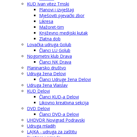
KUD Ivan vitez Trnski
Planovi i izvještaji
Mješoviti pjevački zbor
Likresa
Mažoret-tim
Književno medijski kutak
Zlatna dob
Lovačka udruga Golub
Članci LU Golub
Nogometni klub Drava
Članci NK Drava
Planinarsko društvo
Udruga žena Delovi
Članci Udruge žena Delovi
Udruga žena Vlaislav
KUD Delovi
Članci KUD-a Delovi
Likovno kreativna sekcija
DVD Delovi
Članci DVD-a Delovi
UHDVDR Novigrad Podravski
Udruga mladih
LAJKA - udruga za zaštitu