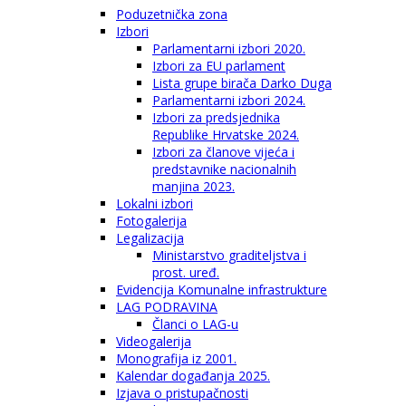
Poduzetnička zona
Izbori
Parlamentarni izbori 2020.
Izbori za EU parlament
Lista grupe birača Darko Duga
Parlamentarni izbori 2024.
Izbori za predsjednika
Republike Hrvatske 2024.
Izbori za članove vijeća i
predstavnike nacionalnih
manjina 2023.
Lokalni izbori
Fotogalerija
Legalizacija
Ministarstvo graditeljstva i
prost. uređ.
Evidencija Komunalne infrastrukture
LAG PODRAVINA
Članci o LAG-u
Videogalerija
Monografija iz 2001.
Kalendar događanja 2025.
Izjava o pristupačnosti