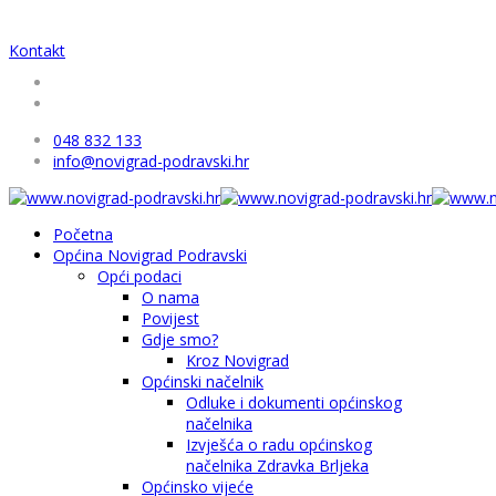
Kontakt
048 832 133
info@novigrad-podravski.hr
Početna
Općina Novigrad Podravski
Opći podaci
O nama
Povijest
Gdje smo?
Kroz Novigrad
Općinski načelnik
Odluke i dokumenti općinskog
načelnika
Izvješća o radu općinskog
načelnika Zdravka Brljeka
Općinsko vijeće