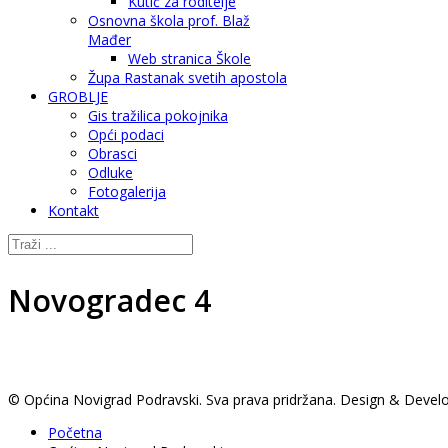
Kutić za roditelje
Osnovna škola prof. Blaž
Mađer
Web stranica Škole
Župa Rastanak svetih apostola
GROBLJE
Gis tražilica pokojnika
Opći podaci
Obrasci
Odluke
Fotogalerija
Kontakt
Novogradec 4
© Općina Novigrad Podravski. Sva prava pridržana. Design & Deve
Početna