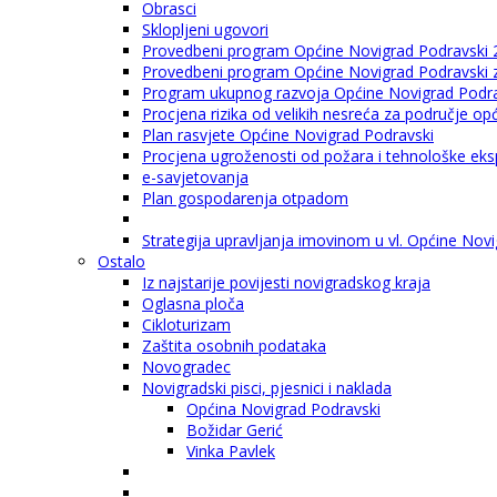
Obrasci
Sklopljeni ugovori
Provedbeni program Općine Novigrad Podravski 
Provedbeni program Općine Novigrad Podravski za
Program ukupnog razvoja Općine Novigrad Podrav
Procjena rizika od velikih nesreća za područje o
Plan rasvjete Općine Novigrad Podravski
Procjena ugroženosti od požara i tehnološke eksp
e-savjetovanja
Plan gospodarenja otpadom
Strategija upravljanja imovinom u vl. Općine Nov
Ostalo
Iz najstarije povijesti novigradskog kraja
Oglasna ploča
Cikloturizam
Zaštita osobnih podataka
Novogradec
Novigradski pisci, pjesnici i naklada
Općina Novigrad Podravski
Božidar Gerić
Vinka Pavlek