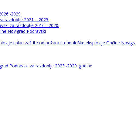
2026.-2029.
 razdoblje 2021. - 2025.
ski za razdoblje 2016 - 2020.
pćine Novigrad Podravski
lozije i plan zaštite od požara i tehnološke eksplozije Općine Novigr
igrad Podravski za razdoblje 2023.-2029. godine