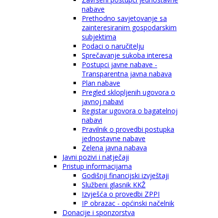
nabave
Prethodno savjetovanje sa
zainteresiranim gospodarskim
subjektima
Podaci o naručitelju
Sprečavanje sukoba interesa
Postupci javne nabave -
Transparentna javna nabava
Plan nabave
Pregled sklopljenih ugovora o
javnoj nabavi
Registar ugovora o bagatelnoj
nabavi
Pravilnik o provedbi postupka
jednostavne nabave
Zelena javna nabava
Javni pozivi i natječaji
Pristup informacijama
Godišnji financijski izvještaji
Službeni glasnik KKŽ
Izvješća o provedbi ZPPI
IP obrazac - općinski načelnik
Donacije i sponzorstva