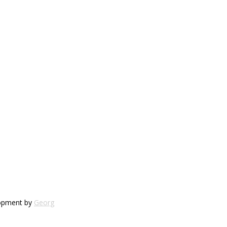
lopment by
Georg