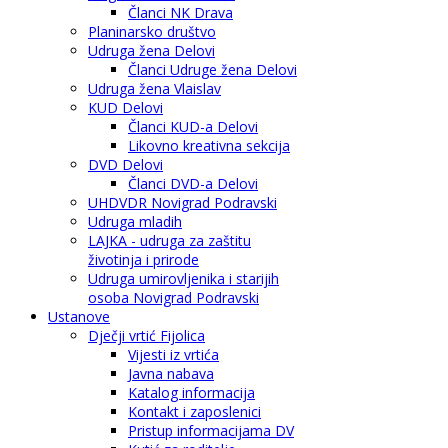
Članci NK Drava
Planinarsko društvo
Udruga žena Delovi
Članci Udruge žena Delovi
Udruga žena Vlaislav
KUD Delovi
Članci KUD-a Delovi
Likovno kreativna sekcija
DVD Delovi
Članci DVD-a Delovi
UHDVDR Novigrad Podravski
Udruga mladih
LAJKA - udruga za zaštitu
životinja i prirode
Udruga umirovljenika i starijih
osoba Novigrad Podravski
Ustanove
Dječji vrtić Fijolica
Vijesti iz vrtića
Javna nabava
Katalog informacija
Kontakt i zaposlenici
Pristup informacijama DV