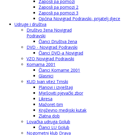
Zaposli pa pomozi
Zaposli pa pomozi 2
Zaposli pa pomozi 3
Općina Novigrad Podravski- prijatelj djece
Udruge i društva
Društvo žena Novigrad
Podravski
Članci Društva žena
DVD - Novigrad Podravski
Članci DVD-a Novigrad
VZO Novigrad Podravski
Komarna 2001
Članci Komarne 2001
Glasnici
KUD Ivan vitez Trnski
Planovi i izvještaji
Mješoviti pjevački zbor
Likresa
Mažoret-tim
Književno medijski kutak
Zlatna dob
Lovačka udruga Golub
Članci LU Golub
Nogometni klub Drava