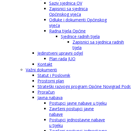
Saziv sjednica OV
Zapisnici sa sjednica
Općinskog vijeća
Odluke i dokumenti Općinskog
vijeća
Radna tijela Općine
Sjednice radnih tijela
Zapisnici sa sjednica radnih
tijela
Jedinstveni upravni odjel
Plan rada JUO
Kontakt
Važni dokumenti
Statut i Poslovnik
Prostorni plan
Strateški razvojni program Općine Novigrad Podra
Proračun
Javna nabava
Postupci javne nabave u tijeku
Završeni postupci javne
nabave
Postupci jednostavne nabave
u tijeku
Završeni postupci jednostavne