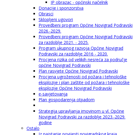
IP obrazac - općinski načelnik
Donacije i sponzorstva
Obrasci
Sklopljeni ugovori
Provedbeni program Općine Novigrad Podravski
2026.-2029.
Provedbeni program Općine Novigrad Podravski
za razdoblje 2021. - 2025.
Program ukupnog razvoja Općine Novigrad
Podravski za razdoblje 2016 - 2020.
Procjena rizika od velikih nesreća za područje
općine Novigrad Podravski
Plan rasvjete Općine Novigrad Podravski
Procjena ugroženosti od požara i tehnološke
eksplozije i plan zaštite od požara i tehnološke
eksplozije Općine Novigrad Podravski
e-savjetovanja
Plan gospodarenja otpadom
Strategija upravljanja imovinom u vl. Općine
Novigrad Podravski za razdoblje 2023.-2029.
godine
Ostalo
Iz najstarije povijesti novigradskog kraja