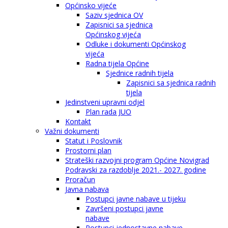
Općinsko vijeće
Saziv sjednica OV
Zapisnici sa sjednica
Općinskog vijeća
Odluke i dokumenti Općinskog
vijeća
Radna tijela Općine
Sjednice radnih tijela
Zapisnici sa sjednica radnih
tijela
Jedinstveni upravni odjel
Plan rada JUO
Kontakt
Važni dokumenti
Statut i Poslovnik
Prostorni plan
Strateški razvojni program Općine Novigrad
Podravski za razdoblje 2021.- 2027. godine
Proračun
Javna nabava
Postupci javne nabave u tijeku
Završeni postupci javne
nabave
Postupci jednostavne nabave