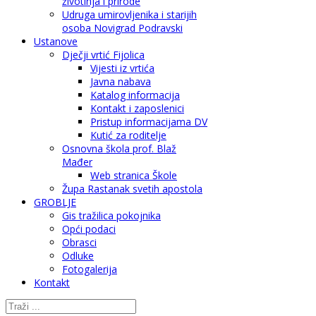
životinja i prirode
Udruga umirovljenika i starijih
osoba Novigrad Podravski
Ustanove
Dječji vrtić Fijolica
Vijesti iz vrtića
Javna nabava
Katalog informacija
Kontakt i zaposlenici
Pristup informacijama DV
Kutić za roditelje
Osnovna škola prof. Blaž
Mađer
Web stranica Škole
Župa Rastanak svetih apostola
GROBLJE
Gis tražilica pokojnika
Opći podaci
Obrasci
Odluke
Fotogalerija
Kontakt