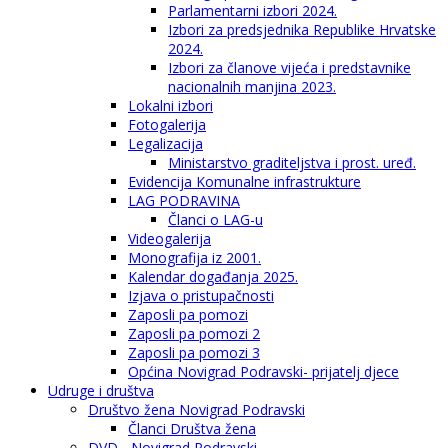
Parlamentarni izbori 2024.
Izbori za predsjednika Republike Hrvatske
2024.
Izbori za članove vijeća i predstavnike
nacionalnih manjina 2023.
Lokalni izbori
Fotogalerija
Legalizacija
Ministarstvo graditeljstva i prost. uređ.
Evidencija Komunalne infrastrukture
LAG PODRAVINA
Članci o LAG-u
Videogalerija
Monografija iz 2001.
Kalendar događanja 2025.
Izjava o pristupačnosti
Zaposli pa pomozi
Zaposli pa pomozi 2
Zaposli pa pomozi 3
Općina Novigrad Podravski- prijatelj djece
Udruge i društva
Društvo žena Novigrad Podravski
Članci Društva žena
DVD - Novigrad Podravski