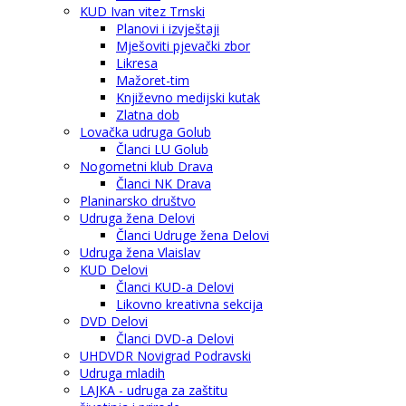
KUD Ivan vitez Trnski
Planovi i izvještaji
Mješoviti pjevački zbor
Likresa
Mažoret-tim
Književno medijski kutak
Zlatna dob
Lovačka udruga Golub
Članci LU Golub
Nogometni klub Drava
Članci NK Drava
Planinarsko društvo
Udruga žena Delovi
Članci Udruge žena Delovi
Udruga žena Vlaislav
KUD Delovi
Članci KUD-a Delovi
Likovno kreativna sekcija
DVD Delovi
Članci DVD-a Delovi
UHDVDR Novigrad Podravski
Udruga mladih
LAJKA - udruga za zaštitu