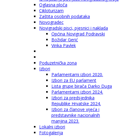
Oglasna ploča
Cikloturizam
Zaštita osobnih podataka
Novogradec
Novigradski pisci, pjesnici i naklada
Općina Novigrad Podravski
Božidar Gerić
Vinka Pavlek
Poduzetnička zona
Izbori
Parlamentarni izbori 2020.
Izbori za EU parlament
Lista grupe birača Darko Duga
Parlamentarni izbori 2024.
Izbori za predsjednika
Republike Hrvatske 2024.
Izbori za članove vijeća i
predstavnike nacionalnih
manjina 2023.
Lokalni izbori
Fotogalerija