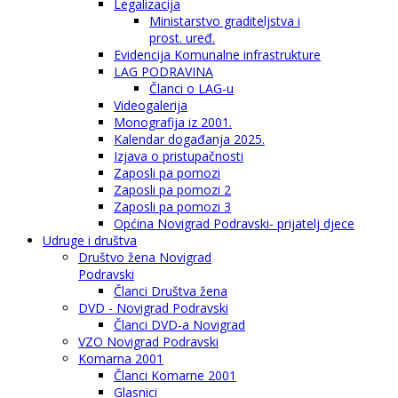
Legalizacija
Ministarstvo graditeljstva i
prost. uređ.
Evidencija Komunalne infrastrukture
LAG PODRAVINA
Članci o LAG-u
Videogalerija
Monografija iz 2001.
Kalendar događanja 2025.
Izjava o pristupačnosti
Zaposli pa pomozi
Zaposli pa pomozi 2
Zaposli pa pomozi 3
Općina Novigrad Podravski- prijatelj djece
Udruge i društva
Društvo žena Novigrad
Podravski
Članci Društva žena
DVD - Novigrad Podravski
Članci DVD-a Novigrad
VZO Novigrad Podravski
Komarna 2001
Članci Komarne 2001
Glasnici