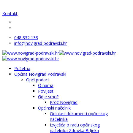
Kontakt
048 832 133
info@novigrad-podravski.hr
Početna
Općina Novigrad Podravski
Opći podaci
O nama
Povijest
Gdje smo?
Kroz Novigrad
Općinski načelnik
Odluke i dokumenti općinskog
načelnika
Izvješća o radu općinskog
načelnika Zdravka Brljeka