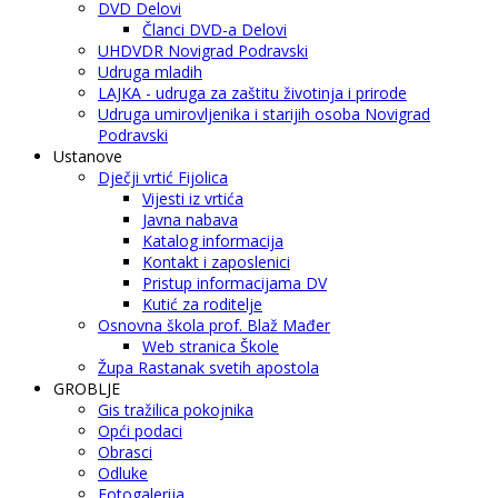
DVD Delovi
Članci DVD-a Delovi
UHDVDR Novigrad Podravski
Udruga mladih
LAJKA - udruga za zaštitu životinja i prirode
Udruga umirovljenika i starijih osoba Novigrad
Podravski
Ustanove
Dječji vrtić Fijolica
Vijesti iz vrtića
Javna nabava
Katalog informacija
Kontakt i zaposlenici
Pristup informacijama DV
Kutić za roditelje
Osnovna škola prof. Blaž Mađer
Web stranica Škole
Župa Rastanak svetih apostola
GROBLJE
Gis tražilica pokojnika
Opći podaci
Obrasci
Odluke
Fotogalerija