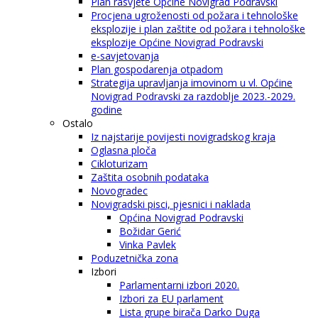
Plan rasvjete Općine Novigrad Podravski
Procjena ugroženosti od požara i tehnološke
eksplozije i plan zaštite od požara i tehnološke
eksplozije Općine Novigrad Podravski
e-savjetovanja
Plan gospodarenja otpadom
Strategija upravljanja imovinom u vl. Općine
Novigrad Podravski za razdoblje 2023.-2029.
godine
Ostalo
Iz najstarije povijesti novigradskog kraja
Oglasna ploča
Cikloturizam
Zaštita osobnih podataka
Novogradec
Novigradski pisci, pjesnici i naklada
Općina Novigrad Podravski
Božidar Gerić
Vinka Pavlek
Poduzetnička zona
Izbori
Parlamentarni izbori 2020.
Izbori za EU parlament
Lista grupe birača Darko Duga