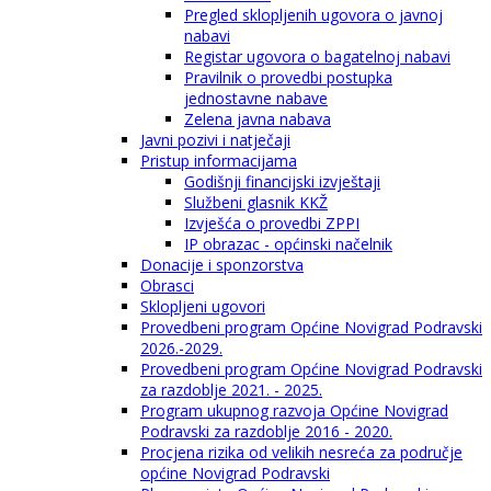
Pregled sklopljenih ugovora o javnoj
nabavi
Registar ugovora o bagatelnoj nabavi
Pravilnik o provedbi postupka
jednostavne nabave
Zelena javna nabava
Javni pozivi i natječaji
Pristup informacijama
Godišnji financijski izvještaji
Službeni glasnik KKŽ
Izvješća o provedbi ZPPI
IP obrazac - općinski načelnik
Donacije i sponzorstva
Obrasci
Sklopljeni ugovori
Provedbeni program Općine Novigrad Podravski
2026.-2029.
Provedbeni program Općine Novigrad Podravski
za razdoblje 2021. - 2025.
Program ukupnog razvoja Općine Novigrad
Podravski za razdoblje 2016 - 2020.
Procjena rizika od velikih nesreća za područje
općine Novigrad Podravski