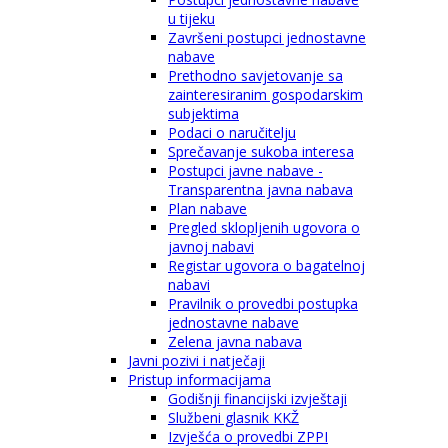
u tijeku
Završeni postupci jednostavne
nabave
Prethodno savjetovanje sa
zainteresiranim gospodarskim
subjektima
Podaci o naručitelju
Sprečavanje sukoba interesa
Postupci javne nabave -
Transparentna javna nabava
Plan nabave
Pregled sklopljenih ugovora o
javnoj nabavi
Registar ugovora o bagatelnoj
nabavi
Pravilnik o provedbi postupka
jednostavne nabave
Zelena javna nabava
Javni pozivi i natječaji
Pristup informacijama
Godišnji financijski izvještaji
Službeni glasnik KKŽ
Izvješća o provedbi ZPPI