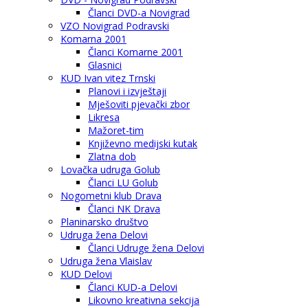
Članci DVD-a Novigrad
VZO Novigrad Podravski
Komarna 2001
Članci Komarne 2001
Glasnici
KUD Ivan vitez Trnski
Planovi i izvještaji
Mješoviti pjevački zbor
Likresa
Mažoret-tim
Književno medijski kutak
Zlatna dob
Lovačka udruga Golub
Članci LU Golub
Nogometni klub Drava
Članci NK Drava
Planinarsko društvo
Udruga žena Delovi
Članci Udruge žena Delovi
Udruga žena Vlaislav
KUD Delovi
Članci KUD-a Delovi
Likovno kreativna sekcija