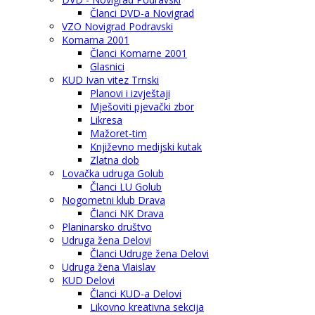
Članci DVD-a Novigrad
VZO Novigrad Podravski
Komarna 2001
Članci Komarne 2001
Glasnici
KUD Ivan vitez Trnski
Planovi i izvještaji
Mješoviti pjevački zbor
Likresa
Mažoret-tim
Književno medijski kutak
Zlatna dob
Lovačka udruga Golub
Članci LU Golub
Nogometni klub Drava
Članci NK Drava
Planinarsko društvo
Udruga žena Delovi
Članci Udruge žena Delovi
Udruga žena Vlaislav
KUD Delovi
Članci KUD-a Delovi
Likovno kreativna sekcija