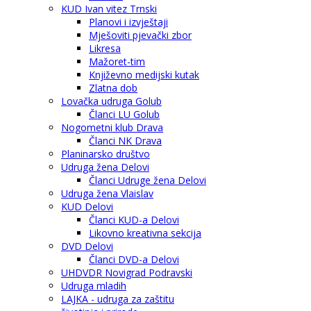
KUD Ivan vitez Trnski
Planovi i izvještaji
Mješoviti pjevački zbor
Likresa
Mažoret-tim
Književno medijski kutak
Zlatna dob
Lovačka udruga Golub
Članci LU Golub
Nogometni klub Drava
Članci NK Drava
Planinarsko društvo
Udruga žena Delovi
Članci Udruge žena Delovi
Udruga žena Vlaislav
KUD Delovi
Članci KUD-a Delovi
Likovno kreativna sekcija
DVD Delovi
Članci DVD-a Delovi
UHDVDR Novigrad Podravski
Udruga mladih
LAJKA - udruga za zaštitu