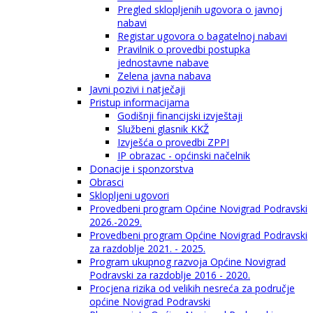
Pregled sklopljenih ugovora o javnoj
nabavi
Registar ugovora o bagatelnoj nabavi
Pravilnik o provedbi postupka
jednostavne nabave
Zelena javna nabava
Javni pozivi i natječaji
Pristup informacijama
Godišnji financijski izvještaji
Službeni glasnik KKŽ
Izvješća o provedbi ZPPI
IP obrazac - općinski načelnik
Donacije i sponzorstva
Obrasci
Sklopljeni ugovori
Provedbeni program Općine Novigrad Podravski
2026.-2029.
Provedbeni program Općine Novigrad Podravski
za razdoblje 2021. - 2025.
Program ukupnog razvoja Općine Novigrad
Podravski za razdoblje 2016 - 2020.
Procjena rizika od velikih nesreća za područje
općine Novigrad Podravski