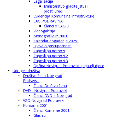
Legalizacija
Ministarstvo graditeljstva i
prost. uređ.
Evidencija Komunalne infrastrukture
LAG PODRAVINA
Članci o LAG-u
Videogalerija
Monografija iz 2001.
Kalendar događanja 2025.
Izjava o pristupačnosti
Zaposli pa pomozi
Zaposli pa pomozi 2
Zaposli pa pomozi 3
Općina Novigrad Podravski- prijatelj djece
Udruge i društva
Društvo žena Novigrad
Podravski
Članci Društva žena
DVD - Novigrad Podravski
Članci DVD-a Novigrad
VZO Novigrad Podravski
Komarna 2001
Članci Komarne 2001
Glasnici