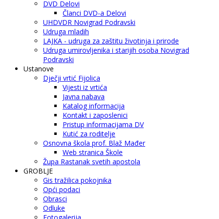
DVD Delovi
Članci DVD-a Delovi
UHDVDR Novigrad Podravski
Udruga mladih
LAJKA - udruga za zaštitu životinja i prirode
Udruga umirovljenika i starijih osoba Novigrad
Podravski
Ustanove
Dječji vrtić Fijolica
Vijesti iz vrtića
Javna nabava
Katalog informacija
Kontakt i zaposlenici
Pristup informacijama DV
Kutić za roditelje
Osnovna škola prof. Blaž Mađer
Web stranica Škole
Župa Rastanak svetih apostola
GROBLJE
Gis tražilica pokojnika
Opći podaci
Obrasci
Odluke
Fotogalerija