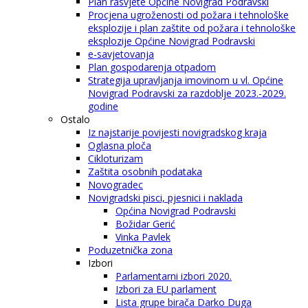
Plan rasvjete Općine Novigrad Podravski
Procjena ugroženosti od požara i tehnološke
eksplozije i plan zaštite od požara i tehnološke
eksplozije Općine Novigrad Podravski
e-savjetovanja
Plan gospodarenja otpadom
Strategija upravljanja imovinom u vl. Općine
Novigrad Podravski za razdoblje 2023.-2029.
godine
Ostalo
Iz najstarije povijesti novigradskog kraja
Oglasna ploča
Cikloturizam
Zaštita osobnih podataka
Novogradec
Novigradski pisci, pjesnici i naklada
Općina Novigrad Podravski
Božidar Gerić
Vinka Pavlek
Poduzetnička zona
Izbori
Parlamentarni izbori 2020.
Izbori za EU parlament
Lista grupe birača Darko Duga