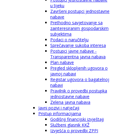
u tijeku
Završeni postupci jednostavne
nabave
Prethodno savjetovanje sa
zainteresiranim gospodarskim
subjektima
Podaci o naručitelju
Sprečavanje sukoba interesa
Postupci javne nabave -
Transparentna javna nabava
Plan nabave
Pregled sklopljenih ugovora o
javnoj nabavi
Registar ugovora o bagatelnoj
nabavi
Pravilnik o provedbi postupka
jednostavne nabave
Zelena javna nabava
Javni pozivi i natječaji
Pristup informacijama
Godišnji financijski izvještaji
Službeni glasnik KKŽ
Izvješća o provedbi ZPPI