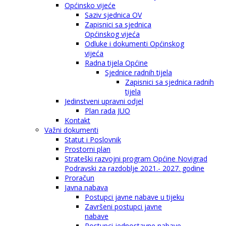
Općinsko vijeće
Saziv sjednica OV
Zapisnici sa sjednica
Općinskog vijeća
Odluke i dokumenti Općinskog
vijeća
Radna tijela Općine
Sjednice radnih tijela
Zapisnici sa sjednica radnih
tijela
Jedinstveni upravni odjel
Plan rada JUO
Kontakt
Važni dokumenti
Statut i Poslovnik
Prostorni plan
Strateški razvojni program Općine Novigrad
Podravski za razdoblje 2021.- 2027. godine
Proračun
Javna nabava
Postupci javne nabave u tijeku
Završeni postupci javne
nabave
Postupci jednostavne nabave