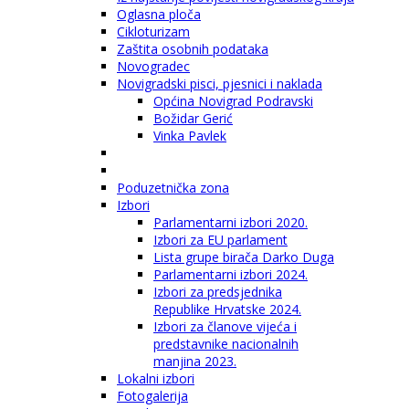
Oglasna ploča
Cikloturizam
Zaštita osobnih podataka
Novogradec
Novigradski pisci, pjesnici i naklada
Općina Novigrad Podravski
Božidar Gerić
Vinka Pavlek
Poduzetnička zona
Izbori
Parlamentarni izbori 2020.
Izbori za EU parlament
Lista grupe birača Darko Duga
Parlamentarni izbori 2024.
Izbori za predsjednika
Republike Hrvatske 2024.
Izbori za članove vijeća i
predstavnike nacionalnih
manjina 2023.
Lokalni izbori
Fotogalerija