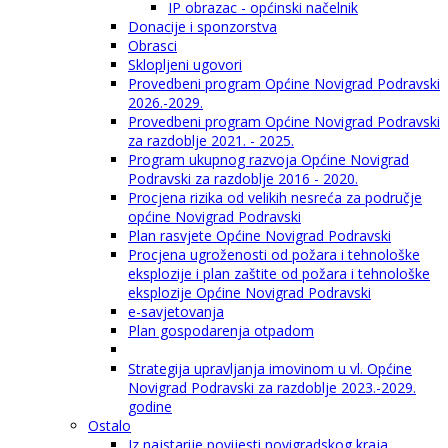
IP obrazac - općinski načelnik
Donacije i sponzorstva
Obrasci
Sklopljeni ugovori
Provedbeni program Općine Novigrad Podravski
2026.-2029.
Provedbeni program Općine Novigrad Podravski
za razdoblje 2021. - 2025.
Program ukupnog razvoja Općine Novigrad
Podravski za razdoblje 2016 - 2020.
Procjena rizika od velikih nesreća za područje
općine Novigrad Podravski
Plan rasvjete Općine Novigrad Podravski
Procjena ugroženosti od požara i tehnološke
eksplozije i plan zaštite od požara i tehnološke
eksplozije Općine Novigrad Podravski
e-savjetovanja
Plan gospodarenja otpadom
Strategija upravljanja imovinom u vl. Općine
Novigrad Podravski za razdoblje 2023.-2029.
godine
Ostalo
Iz najstarije povijesti novigradskog kraja