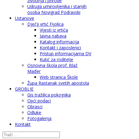
životinja i prirode
Udruga umirovljenika i starijih
osoba Novigrad Podravski
Ustanove
Dječji vrtić Fijolica
Vijesti iz vrtića
Javna nabava
Katalog informacija
Kontakt i zaposlenici
Pristup informacijama DV
Kutić za roditelje
Osnovna škola prof. Blaž
Mađer
Web stranica Škole
Župa Rastanak svetih apostola
GROBLJE
Gis tražilica pokojnika
Opći podaci
Obrasci
Odluke
Fotogalerija
Kontakt