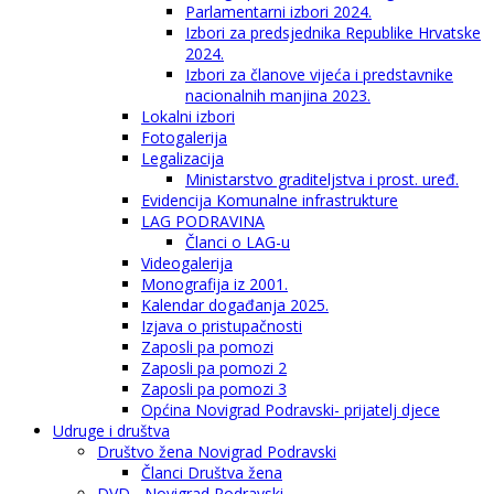
Parlamentarni izbori 2024.
Izbori za predsjednika Republike Hrvatske
2024.
Izbori za članove vijeća i predstavnike
nacionalnih manjina 2023.
Lokalni izbori
Fotogalerija
Legalizacija
Ministarstvo graditeljstva i prost. uređ.
Evidencija Komunalne infrastrukture
LAG PODRAVINA
Članci o LAG-u
Videogalerija
Monografija iz 2001.
Kalendar događanja 2025.
Izjava o pristupačnosti
Zaposli pa pomozi
Zaposli pa pomozi 2
Zaposli pa pomozi 3
Općina Novigrad Podravski- prijatelj djece
Udruge i društva
Društvo žena Novigrad Podravski
Članci Društva žena
DVD - Novigrad Podravski