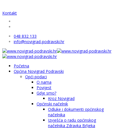
Kontakt
048 832 133
info@novigrad-podravski.hr
Početna
Općina Novigrad Podravski
Opći podaci
O nama
Povijest
Gdje smo?
Kroz Novigrad
Općinski načelnik
Odluke i dokumenti općinskog
načelnika
Izvješća o radu općinskog
načelnika Zdravka Brljeka