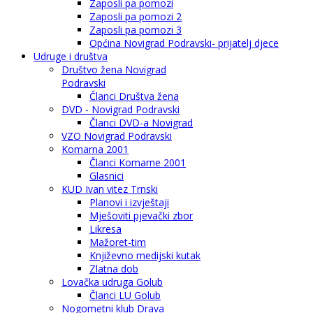
Zaposli pa pomozi
Zaposli pa pomozi 2
Zaposli pa pomozi 3
Općina Novigrad Podravski- prijatelj djece
Udruge i društva
Društvo žena Novigrad
Podravski
Članci Društva žena
DVD - Novigrad Podravski
Članci DVD-a Novigrad
VZO Novigrad Podravski
Komarna 2001
Članci Komarne 2001
Glasnici
KUD Ivan vitez Trnski
Planovi i izvještaji
Mješoviti pjevački zbor
Likresa
Mažoret-tim
Književno medijski kutak
Zlatna dob
Lovačka udruga Golub
Članci LU Golub
Nogometni klub Drava