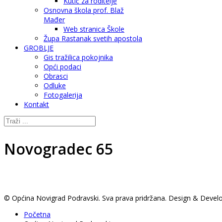
Kutić za roditelje
Osnovna škola prof. Blaž
Mađer
Web stranica Škole
Župa Rastanak svetih apostola
GROBLJE
Gis tražilica pokojnika
Opći podaci
Obrasci
Odluke
Fotogalerija
Kontakt
Novogradec 65
© Općina Novigrad Podravski. Sva prava pridržana. Design & Deve
Početna