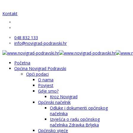
Kontakt
048 832 133
info@novigrad-podravski.hr
Početna
Općina Novigrad Podravski
Opći podaci
O nama
Povijest
Gdje smo?
Kroz Novigrad
Općinski načelnik
Odluke i dokumenti općinskog
načelnika
Izvješća o radu općinskog
načelnika Zdravka Brljeka
Općinsko vijeće