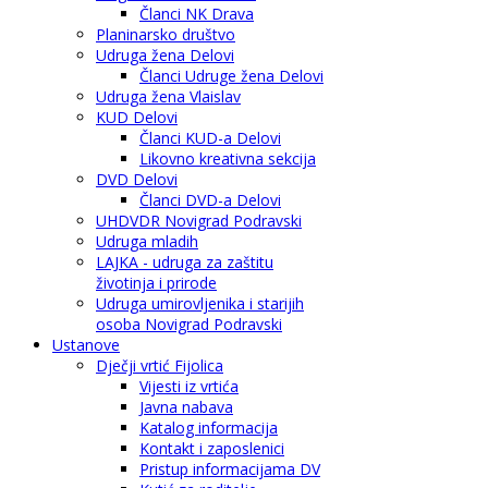
Članci NK Drava
Planinarsko društvo
Udruga žena Delovi
Članci Udruge žena Delovi
Udruga žena Vlaislav
KUD Delovi
Članci KUD-a Delovi
Likovno kreativna sekcija
DVD Delovi
Članci DVD-a Delovi
UHDVDR Novigrad Podravski
Udruga mladih
LAJKA - udruga za zaštitu
životinja i prirode
Udruga umirovljenika i starijih
osoba Novigrad Podravski
Ustanove
Dječji vrtić Fijolica
Vijesti iz vrtića
Javna nabava
Katalog informacija
Kontakt i zaposlenici
Pristup informacijama DV