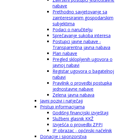
nabave
Prethodno savjetovanje sa
zainteresiranim gospodarskim
subjektima
Podaci o naručitelju
Sprečavanje sukoba interesa
Postupci javne nabave -
Transparentna javna nabava
Plan nabave
Pregled sklopljenih ugovora o
javnoj nabavi
Registar ugovora o bagatelnoj
nabavi
Pravilnik o provedbi postupka
jednostavne nabave
Zelena javna nabava
Javni pozivi i natječaji
Pristup informacijama
Godišnji financijski izvještaji
Službeni glasnik KKŽ
Izvješća o provedbi ZPPI
IP obrazac - općinski načelnik
Donacije i sponzorstva