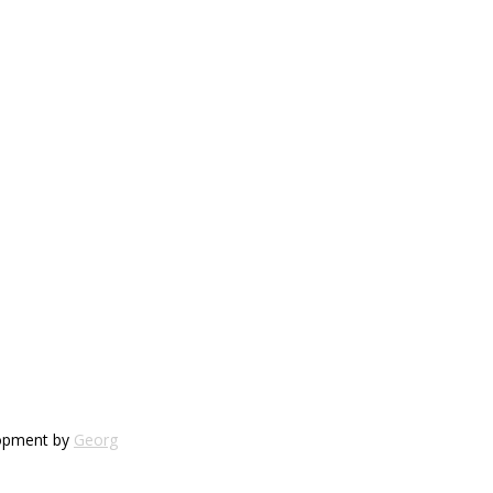
lopment by
Georg