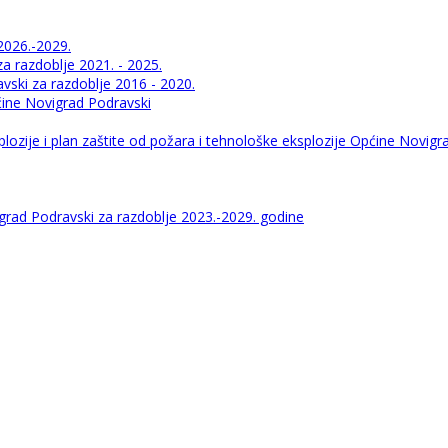
2026.-2029.
 razdoblje 2021. - 2025.
ski za razdoblje 2016 - 2020.
pćine Novigrad Podravski
lozije i plan zaštite od požara i tehnološke eksplozije Općine Novigr
igrad Podravski za razdoblje 2023.-2029. godine