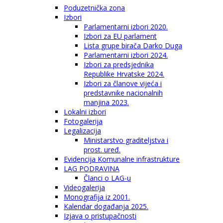
Poduzetnička zona
Izbori
Parlamentarni izbori 2020.
Izbori za EU parlament
Lista grupe birača Darko Duga
Parlamentarni izbori 2024.
Izbori za predsjednika
Republike Hrvatske 2024.
Izbori za članove vijeća i
predstavnike nacionalnih
manjina 2023.
Lokalni izbori
Fotogalerija
Legalizacija
Ministarstvo graditeljstva i
prost. uređ.
Evidencija Komunalne infrastrukture
LAG PODRAVINA
Članci o LAG-u
Videogalerija
Monografija iz 2001.
Kalendar događanja 2025.
Izjava o pristupačnosti