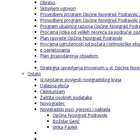
Obrasci
Sklopljeni ugovori
Provedbeni program Općine Novigrad Podravski 
Provedbeni program Općine Novigrad Podravski za
Program ukupnog razvoja Općine Novigrad Podrav
Procjena rizika od velikih nesreća za područje o
Plan rasvjete Općine Novigrad Podravski
Procjena ugroženosti od požara i tehnološke eksp
e-savjetovanja
Plan gospodarenja otpadom
Strategija upravljanja imovinom u vl. Općine Nov
Ostalo
Iz najstarije povijesti novigradskog kraja
Oglasna ploča
Cikloturizam
Zaštita osobnih podataka
Novogradec
Novigradski pisci, pjesnici i naklada
Općina Novigrad Podravski
Božidar Gerić
Vinka Pavlek