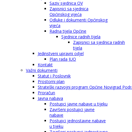
Saziv sjednica OV
Zapisnici sa sjednica
Općinskog vijeća
Odluke i dokumenti Općinskog
vijeća
Radna tijela Općine
Sjednice radnih tijela
Zapisnici sa sjednica radnih
tijela
Jedinstveni upravni odjel
Plan rada JUO
Kontakt
Važni dokumenti
Statut i Poslovnik
Prostorni plan
Strateški razvojni program Općine Novigrad Podra
Proračun
Javna nabava
Postupci javne nabave u tijeku
Završeni postupci javne
nabave
Postupci jednostavne nabave
u tijeku
Završeni postupci jednostavne