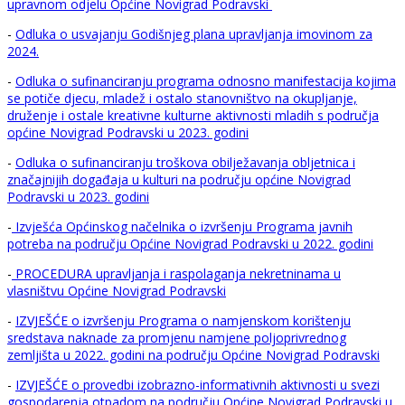
upravnom odjelu Općine Novigrad Podravski
-
Odluka o usvajanju Godišnjeg plana upravljanja imovinom za
2024.
-
Odluka o sufinanciranju programa odnosno manifestacija kojima
se potiče djecu, mladež i ostalo stanovništvo na okupljanje,
druženje i ostale kreativne kulturne aktivnosti mladih s područja
općine Novigrad Podravski u 2023. godini
-
Odluka o sufinanciranju troškova obilježavanja obljetnica i
značajnijih događaja u kulturi na području općine Novigrad
Podravski u 2023. godini
-
Izvješća Općinskog načelnika o izvršenju Programa javnih
potreba na području Općine Novigrad Podravski u 2022. godini
-
PROCEDURA upravljanja i raspolaganja nekretninama u
vlasništvu Općine Novigrad Podravski
-
IZVJEŠĆE o izvršenju Programa o namjenskom korištenju
sredstava naknade za promjenu namjene poljoprivrednog
zemljišta u 2022. godini na području Općine Novigrad Podravski
-
IZVJEŠĆE o provedbi izobrazno-informativnih aktivnosti u svezi
gospodarenja otpadom na području Općine Novigrad Podravski u