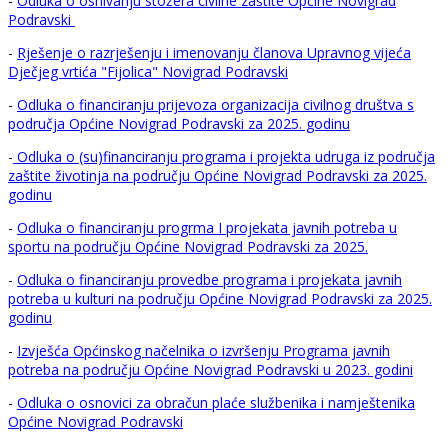
-
Odluka o osnivanju stožera civilne zaštite Općine Novigrad
Podravski
-
Rješenje o razrješenju i imenovanju članova Upravnog vijeća
Dječjeg vrtića "Fijolica" Novigrad Podravski
-
Odluka o financiranju prijevoza organizacija civilnog društva s
područja Općine Novigrad Podravski za 2025. godinu
-
Odluka o (su)financiranju programa i projekta udruga iz područja
zaštite životinja na području Općine Novigrad Podravski za 2025.
godinu
-
Odluka o financiranju progrma I projekata javnih potreba u
sportu na području Općine Novigrad Podravski za 2025.
-
Odluka o financiranju provedbe programa i projekata javnih
potreba u kulturi na području Općine Novigrad Podravski za 2025.
godinu
-
Izvješća Općinskog načelnika o izvršenju Programa javnih
potreba na području Općine Novigrad Podravski u 2023. godini
-
Odluka o osnovici za obračun plaće službenika i namještenika
Općine Novigrad Podravski