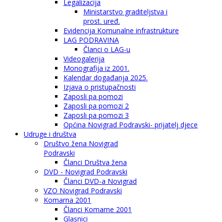
Legalizacija
Ministarstvo graditeljstva i
prost. uređ.
Evidencija Komunalne infrastrukture
LAG PODRAVINA
Članci o LAG-u
Videogalerija
Monografija iz 2001.
Kalendar događanja 2025.
Izjava o pristupačnosti
Zaposli pa pomozi
Zaposli pa pomozi 2
Zaposli pa pomozi 3
Općina Novigrad Podravski- prijatelj djece
Udruge i društva
Društvo žena Novigrad
Podravski
Članci Društva žena
DVD - Novigrad Podravski
Članci DVD-a Novigrad
VZO Novigrad Podravski
Komarna 2001
Članci Komarne 2001
Glasnici