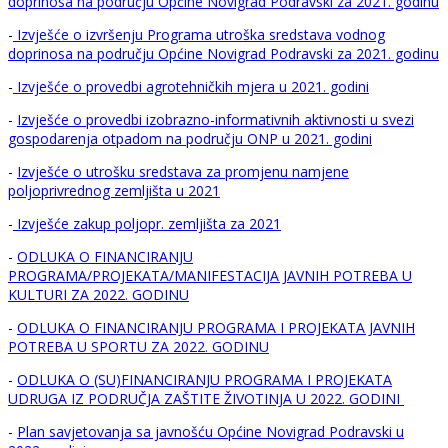
doprinosa na području Općine Novigrad Podravski za 2021. godinu
-
Izvješće o izvršenju Programa utroška sredstava vodnog
doprinosa na području Općine Novigrad Podravski za 2021. godinu
-
Izvješće o provedbi agrotehničkih mjera u 2021. godini
-
Izvješće o provedbi izobrazno-informativnih aktivnosti u svezi
gospodarenja otpadom na području ONP u 2021. godini
-
Izvješće o utrošku sredstava za promjenu namjene
poljoprivrednog zemljišta u 2021
-
Izvješće zakup poljopr. zemljišta za 2021
-
ODLUKA O FINANCIRANJU
PROGRAMA/PROJEKATA/MANIFESTACIJA JAVNIH POTREBA U
KULTURI ZA 2022. GODINU
-
ODLUKA O FINANCIRANJU PROGRAMA I PROJEKATA JAVNIH
POTREBA U SPORTU ZA 2022. GODINU
-
ODLUKA O (SU)FINANCIRANJU PROGRAMA I PROJEKATA
UDRUGA IZ PODRUČJA ZAŠTITE ŽIVOTINJA U 2022. GODINI
-
Plan savjetovanja sa javnošću Općine Novigrad Podravski u