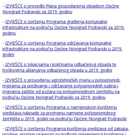
-
IZVJEŠĆE o provedbi Plana gospodarenja otpadom Općine
Novigrad Podravski za 2019. godinu
-
IZVJEŠĆE o izvršenju Programa građenja komunalne
infrastrukture na području Općine Novigrad Podravski za 2019.
godinu
-
IZVJEŠĆE o izvršenju Programa održavanja komunalne
infrastrukture na području Općine Novigrad Podravski u 2019.
godini
-
IZVJEŠĆE o lokacijama i količinama odbačenog otpada te
troškovima uklanjanja odbačenog otpada u 2019. godini
-
IZVJEŠĆE o provođenju agrotehničkih mjera u poljoprivredi,
mjerama za uređivanje i održavanje poljoprivrednih rudina i
mjerama zaštite od požara na poljoprivrednom zemljištu na
području Općine Novigrad Podravski za 2019. godinu
-
IZVJEŠĆE o izvršenju Programa o namjenskom korištenju
sredstava naknade za promjenu namjene poljoprivrednog
zemljišta u 2019. godini na području Općine Novigrad Podravski
-
IZVJEŠĆE o izvršenju Programa korištenja sredstava od zakupa,
prodaje, prodaje izravnom pogodbom,privremenog korištenja i