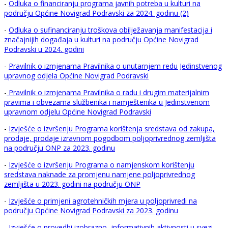
-
Odluka o financiranju programa javnih potreba u kulturi na
području Općine Novigrad Podravski za 2024. godinu (2)
-
Odluka o sufinanciranju troškova obilježavanja manifestacija i
značajnijih događaja u kulturi na području Općine Novigrad
Podravski u 2024. godini
-
Pravilnik o izmjenama Pravilnika o unutarnjem redu Jedinstvenog
upravnog odjela Općine Novigrad Podravski
-
Pravilnik o izmjenama Pravilnika o radu i drugim materijalnim
pravima i obvezama službenika i namještenika u Jedinstvenom
upravnom odjelu Općine Novigrad Podravski
-
Izvješće o izvršenju Programa korištenja sredstava od zakupa,
prodaje, prodaje izravnom pogodbom poljoprivrednog zemljišta
na području ONP za 2023. godinu
-
Izvješće o izvršenju Programa o namjenskom korištenju
sredstava naknade za promjenu namjene poljoprivrednog
zemljišta u 2023. godini na području ONP
-
Izvješće o primjeni agrotehničkih mjera u poljoprivredi na
području Općine Novigrad Podravski za 2023. godinu
-
Izvješće o provedbi izobrazno- informativnih aktivnosti u svezi