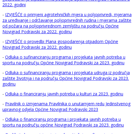
2022. godini
-
IZVJEŠĆE o primjeni agrotehničkih mjera u poljoprivredi, mjerama
za uređivanje i održavanje poljoprivrednih rudina i mjerama zaštite
od požara na poljoprivrednom zemljištu na području Općine
Novigrad Podravski za 2022. godinu
-
IZVJEŠĆE o provedbi Plana gospodarenja otpadom Općine
Novigrad Podravski za 2022. godinu
-
Odluka o sufinanciranju programa i projekata javnih potreba u
sportu na području Općine Novigrad Podravski za 2023. godinu
-
Odluka o sufinanciranju programa i projekata udruga iz područja
zaštite životnja i na području Općine Novigrad Podravski za 2023.
godinu
-
Odluka o financiranju javnih potreba u kulturi za 2023. godinu
-
Pravilnik o izmjenama Pravilnika o unutarnjem redu Jedinstvenog
upravnog odjela Općine Novigrad Podravski 2023
-
Odluka o financiranju programa i projekata javnih potreba u
sportu na području općine Novigrad Podravski za 2023. godinu