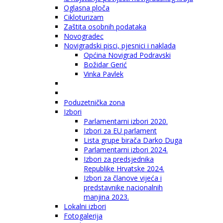
Oglasna ploča
Cikloturizam
Zaštita osobnih podataka
Novogradec
Novigradski pisci, pjesnici i naklada
Općina Novigrad Podravski
Božidar Gerić
Vinka Pavlek
Poduzetnička zona
Izbori
Parlamentarni izbori 2020.
Izbori za EU parlament
Lista grupe birača Darko Duga
Parlamentarni izbori 2024.
Izbori za predsjednika
Republike Hrvatske 2024.
Izbori za članove vijeća i
predstavnike nacionalnih
manjina 2023.
Lokalni izbori
Fotogalerija