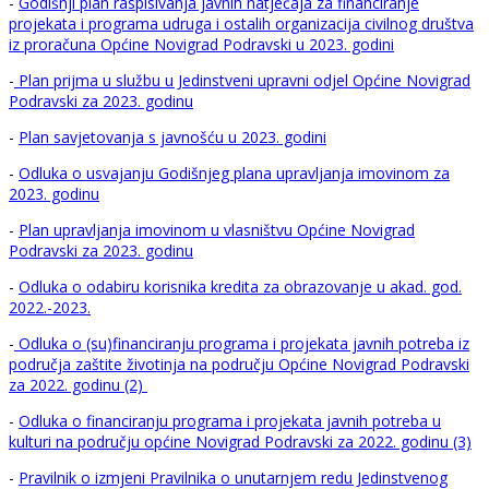
-
Godišnji plan raspisivanja javnih natječaja za financiranje
projekata i programa udruga i ostalih organizacija civilnog društva
iz proračuna Općine Novigrad Podravski u 2023. godini
-
Plan prijma u službu u Jedinstveni upravni odjel Općine Novigrad
Podravski za 2023. godinu
-
Plan savjetovanja s javnošću u 2023. godini
-
Odluka o usvajanju Godišnjeg plana upravljanja imovinom za
2023. godinu
-
Plan upravljanja imovinom u vlasništvu Općine Novigrad
Podravski za 2023. godinu
-
Odluka o odabiru korisnika kredita za obrazovanje u akad. god.
2022.-2023.
-
Odluka o (su)financiranju programa i projekata javnih potreba iz
područja zaštite životinja na području Općine Novigrad Podravski
za 2022. godinu (2)
-
Odluka o financiranju programa i projekata javnih potreba u
kulturi na području općine Novigrad Podravski za 2022. godinu (3)
-
Pravilnik o izmjeni Pravilnika o unutarnjem redu Jedinstvenog