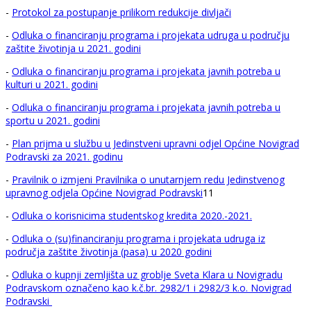
-
Protokol za postupanje prilikom redukcije divljači
-
Odluka o financiranju programa i projekata udruga u području
zaštite životinja u 2021. godini
-
Odluka o financiranju programa i projekata javnih potreba u
kulturi u 2021. godini
-
Odluka o financiranju programa i projekata javnih potreba u
sportu u 2021. godini
-
Plan prijma u službu u Jedinstveni upravni odjel Općine Novigrad
Podravski za 2021. godinu
-
Pravilnik o izmjeni Pravilnika o unutarnjem redu Jedinstvenog
upravnog odjela Općine Novigrad Podravski
11
-
Odluka o korisnicima studentskog kredita 2020.-2021.
-
Odluka o (su)financiranju programa i projekata udruga iz
područja zaštite životinja (pasa) u 2020 godini
-
Odluka o kupnji zemljišta uz groblje Sveta Klara u Novigradu
Podravskom označeno kao k.č.br. 2982/1 i 2982/3 k.o. Novigrad
Podravski