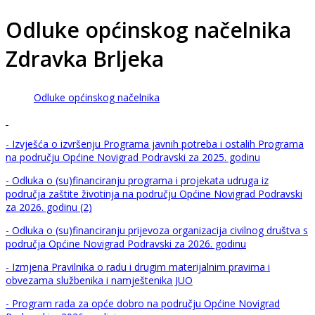
Odluke općinskog načelnika
Zdravka Brljeka
Odluke općinskog načelnika
- Izvješća o izvršenju Programa javnih potreba i ostalih Programa
na području Općine Novigrad Podravski za 2025. godinu
- Odluka o (su)financiranju programa i projekata udruga iz
područja zaštite životinja na području Općine Novigrad Podravski
za 2026. godinu (2)
- Odluka o (su)financiranju prijevoza organizacija civilnog društva s
područja Općine Novigrad Podravski za 2026. godinu
- Izmjena Pravilnika o radu i drugim materijalnim pravima i
obvezama službenika i namještenika JUO
- Program rada za opće dobro na području Općine Novigrad