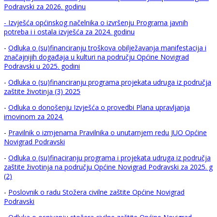
Podravski za 2026. godinu
- Izvješća općinskog načelnika o izvršenju Programa javnih
potreba i i ostala izvješća za 2024. godinu
-
Odluka o (su)financiranju troškova obilježavanja manifestacija i
značajnijih događaja u kulturi na području Općine Novigrad
Podravski u 2025. godini
-
Odluka o (su)financiranju programa projekata udruga iz područja
zaštite životinja (3) 2025
-
Odluka o donošenju Izvješća o provedbi Plana upravljanja
imovinom za 2024.
-
Pravilnik o izmjenama Pravilnika o unutarnjem redu JUO Općine
Novigrad Podravski
-
Odluka o (su)finaciranju programa i projekata udruga iz područja
zaštite životinja na području Općine Novigrad Podravski za 2025. g
(2)
-
Poslovnik o radu Stožera civilne zaštite Općine Novigrad
Podravski