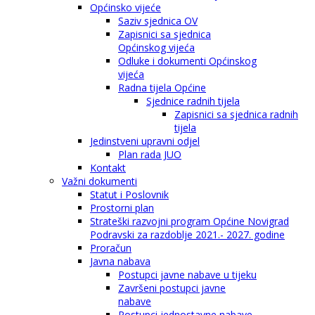
Općinsko vijeće
Saziv sjednica OV
Zapisnici sa sjednica
Općinskog vijeća
Odluke i dokumenti Općinskog
vijeća
Radna tijela Općine
Sjednice radnih tijela
Zapisnici sa sjednica radnih
tijela
Jedinstveni upravni odjel
Plan rada JUO
Kontakt
Važni dokumenti
Statut i Poslovnik
Prostorni plan
Strateški razvojni program Općine Novigrad
Podravski za razdoblje 2021.- 2027. godine
Proračun
Javna nabava
Postupci javne nabave u tijeku
Završeni postupci javne
nabave
Postupci jednostavne nabave