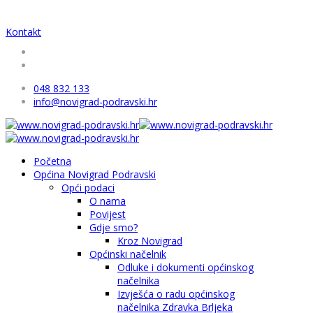
Kontakt
048 832 133
info@novigrad-podravski.hr
Početna
Općina Novigrad Podravski
Opći podaci
O nama
Povijest
Gdje smo?
Kroz Novigrad
Općinski načelnik
Odluke i dokumenti općinskog
načelnika
Izvješća o radu općinskog
načelnika Zdravka Brljeka