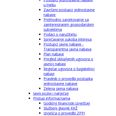
u tijeku
Završeni postupci jednostavne
nabave
Prethodno savjetovanje sa
zainteresiranim gospodarskim
subjektima
Podaci o naručitelju
Sprečavanje sukoba interesa
Postupci javne nabave -
Transparentna javna nabava
Plan nabave
Pregled sklopljenih ugovora o
javnoj nabavi
Registar ugovora o bagatelnoj
nabavi
Pravilnik o provedbi postupka
jednostavne nabave
Zelena javna nabava
Javni pozivi i natječaji
Pristup informacijama
Godišnji financijski izvještaji
Službeni glasnik KKŽ
Izvješća o provedbi ZPPI