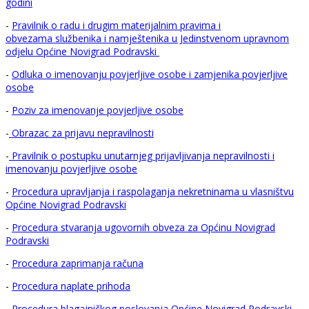
godini
-
Pravilnik o radu i drugim materijalnim pravima i
obvezama službenika i namještenika u Jedinstvenom upravnom
odjelu Općine Novigrad Podravski
-
Odluka o imenovanju povjerljive osobe i zamjenika povjerljive
osobe
-
Poziv za imenovanje povjerljive osobe
-
Obrazac za prijavu nepravilnosti
-
Pravilnik o postupku unutarnjeg prijavljivanja nepravilnosti i
imenovanju povjerljive osobe
-
Procedura upravljanja i raspolaganja nekretninama u vlasništvu
Općine Novigrad Podravski
-
Procedura stvaranja ugovornih obveza za Općinu Novigrad
Podravski
-
Procedura zaprimanja računa
-
Procedura naplate prihoda
-
Procedura blagajničkog poslovanja Općine Novigrad Podravski