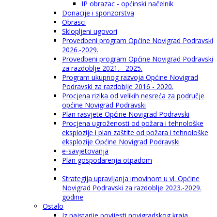
IP obrazac - općinski načelnik
Donacije i sponzorstva
Obrasci
Sklopljeni ugovori
Provedbeni program Općine Novigrad Podravski
2026.-2029.
Provedbeni program Općine Novigrad Podravski
za razdoblje 2021. - 2025.
Program ukupnog razvoja Općine Novigrad
Podravski za razdoblje 2016 - 2020.
Procjena rizika od velikih nesreća za područje
općine Novigrad Podravski
Plan rasvjete Općine Novigrad Podravski
Procjena ugroženosti od požara i tehnološke
eksplozije i plan zaštite od požara i tehnološke
eksplozije Općine Novigrad Podravski
e-savjetovanja
Plan gospodarenja otpadom
Strategija upravljanja imovinom u vl. Općine
Novigrad Podravski za razdoblje 2023.-2029.
godine
Ostalo
Iz najstarije povijesti novigradskog kraja