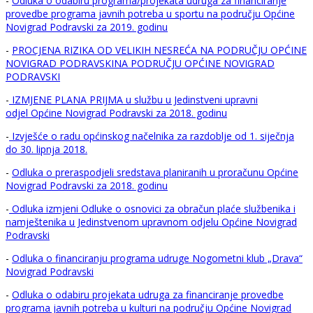
-
Odluka o odabiru programa/projekata udruga za financiranje
provedbe programa javnih potreba u sportu na području Općine
Novigrad Podravski za 2019. godinu
-
PROCJENA RIZIKA OD VELIKIH NESREĆA NA PODRUČJU OPĆINE
NOVIGRAD PODRAVSKINA PODRUČJU OPĆINE NOVIGRAD
PODRAVSKI
-
IZMJENE PLANA PRIJMA u službu u Jedinstveni upravni
odjel Općine Novigrad Podravski za 2018. godinu
-
Izvješće o radu općinskog načelnika za razdoblje od 1. siječnja
do 30. lipnja 2018.
-
Odluka o preraspodjeli sredstava planiranih u proračunu Općine
Novigrad Podravski za 2018. godinu
-
Odluka izmjeni Odluke o osnovici za obračun plaće službenika i
namještenika u Jedinstvenom upravnom odjelu Općine Novigrad
Podravski
-
Odluka o financiranju programa udruge Nogometni klub „Drava“
Novigrad Podravski
-
Odluka o odabiru projekata udruga za financiranje provedbe
programa javnih potreba u kulturi na području Općine Novigrad