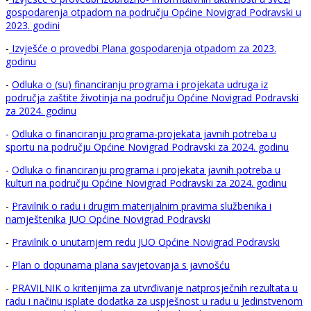
gospodarenja otpadom na području Općine Novigrad Podravski u
2023. godini
-
Izvješće o provedbi Plana gospodarenja otpadom za 2023.
godinu
-
Odluka o (su) financiranju programa i projekata udruga iz
područja zaštite životinja na području Općine Novigrad Podravski
za 2024. godinu
-
Odluka o financiranju programa-projekata javnih potreba u
sportu na području Općine Novigrad Podravski za 2024. godinu
-
Odluka o financiranju programa i projekata javnih potreba u
kulturi na području Općine Novigrad Podravski za 2024. godinu
-
Pravilnik o radu i drugim materijalnim pravima službenika i
namještenika JUO Općine Novigrad Podravski
-
Pravilnik o unutarnjem redu JUO Općine Novigrad Podravski
-
Plan o dopunama plana savjetovanja s javnošću
-
PRAVILNIK o kriterijima za utvrđivanje natprosječnih rezultata u
radu i načinu isplate dodatka za uspješnost u radu u Jedinstvenom