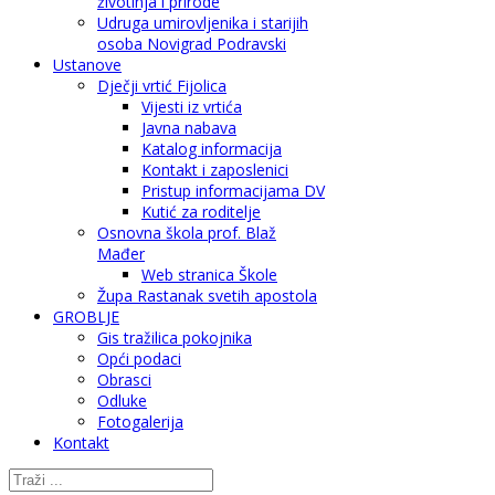
životinja i prirode
Udruga umirovljenika i starijih
osoba Novigrad Podravski
Ustanove
Dječji vrtić Fijolica
Vijesti iz vrtića
Javna nabava
Katalog informacija
Kontakt i zaposlenici
Pristup informacijama DV
Kutić za roditelje
Osnovna škola prof. Blaž
Mađer
Web stranica Škole
Župa Rastanak svetih apostola
GROBLJE
Gis tražilica pokojnika
Opći podaci
Obrasci
Odluke
Fotogalerija
Kontakt