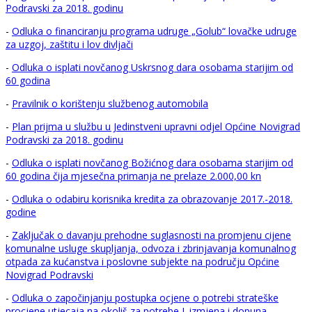
Podravski za 2018. godinu
-
Odluka o financiranju programa udruge „Golub“ lovačke udruge
za uzgoj, zaštitu i lov divljači
-
Odluka o isplati novčanog Uskrsnog dara osobama starijim od
60 godina
-
Pravilnik o korištenju službenog automobila
-
Plan prijma u službu u Jedinstveni upravni odjel Općine Novigrad
Podravski za 2018. godinu
-
Odluka o isplati novčanog Božićnog dara osobama starijim od
60 godina čija mjesečna primanja ne prelaze 2.000,00 kn
-
Odluka o odabiru korisnika kredita za obrazovanje 2017.-2018.
godine
-
Zaključak o davanju prehodne suglasnosti na promjenu cijene
komunalne usluge skupljanja, odvoza i zbrinjavanja komunalnog
otpada za kućanstva i poslovne subjekte na području Općine
Novigrad Podravski
-
Odluka o započinjanju postupka ocjene o potrebi strateške
procjene utjecaja na okoliš za potrebe I. izmjena i dopuna