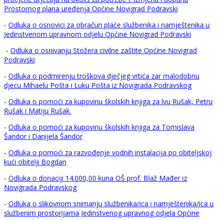
Prostornog plana uređenja Općine Novigrad Podravski
-
Odluka o osnovici za obračun plaće službenika i namještenika u
Jedinstvenom upravnom odjelu Općine Novigrad Podravski
-
Odluka o osnivanju Stožera civilne zaštite Općine Novigrad
Podravski
-
Odluka o podmirenju troškova dječjeg vrtića zar malodobnu
djecu Mihaelu Pošta i Luku Pošta iz Novigrada Podravskog
-
Odluka o pomoći za kupovinu školskih knjiga za lvu Rušak, Petru
Rušak i Matiju Rušak
-
Odluka o pomoći za kupovinu školskih knjiga za Tomislava
Šandor i Danijela Šandor
-
Odluka o pomoći za razvođenje vodnih instalacija po obiteljskoj
kući obitelji Bogdan
-
Odluka o donaciji 14.000,00 kuna OŠ prof. Blaž Mađer iz
Novigrada Podravskog
-
Odluka o slikovnom snimanju službenika/ica i namještenika/ica u
službenim prostorijama Jedinstvenog upravnog odjela Općine