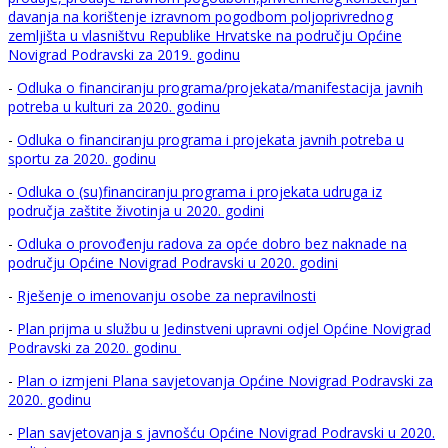
davanja na korištenje izravnom pogodbom poljoprivrednog
zemljišta u vlasništvu Republike Hrvatske na području Općine
Novigrad Podravski za 2019. godinu
-
Odluka o financiranju programa/projekata/manifestacija javnih
potreba u kulturi za 2020. godinu
-
Odluka o financiranju programa i projekata javnih potreba u
sportu za 2020. godinu
-
Odluka o (su)financiranju programa i projekata udruga iz
područja zaštite životinja u 2020. godini
-
Odluka o provođenju radova za opće dobro bez naknade na
području Općine Novigrad Podravski u 2020. godini
-
Rješenje o imenovanju osobe za nepravilnosti
-
Plan prijma u službu u Jedinstveni upravni odjel Općine Novigrad
Podravski za 2020. godinu
-
Plan o izmjeni Plana savjetovanja Općine Novigrad Podravski za
2020. godinu
-
Plan savjetovanja s javnošću Općine Novigrad Podravski u 2020.