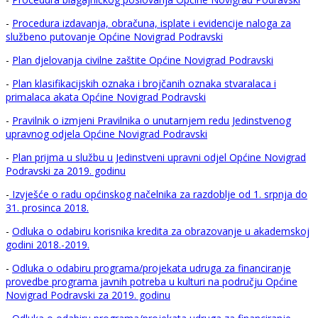
-
Procedura izdavanja, obračuna, isplate i evidencije naloga za
službeno putovanje Općine Novigrad Podravski
-
Plan djelovanja civilne zaštite Općine Novigrad Podravski
-
Plan klasifikacijskih oznaka i brojčanih oznaka stvaralaca i
primalaca akata Općine Novigrad Podravski
-
Pravilnik o izmjeni Pravilnika o unutarnjem redu Jedinstvenog
upravnog odjela Općine Novigrad Podravski
-
Plan prijma u službu u Jedinstveni upravni odjel Općine Novigrad
Podravski za 2019. godinu
-
Izvješće o radu općinskog načelnika za razdoblje od 1. srpnja do
31. prosinca 2018.
-
Odluka o odabiru korisnika kredita za obrazovanje u akademskoj
godini 2018.-2019.
-
Odluka o odabiru programa/projekata udruga za financiranje
provedbe programa javnih potreba u kulturi na području Općine
Novigrad Podravski za 2019. godinu