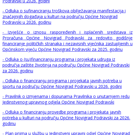
Podravski u 2026. godini
- Odluka o sufinanciranju troškova obilježavanja manifestacija i
značajnijih događaja u kulturi na području Općine Novigrad
Podravski u 2026. godinu
- Izvješće o iznosu raspoređenih i isplaćenih sredstava iz
Proračuna Općine Novigrad Podravski za redovito godišnje
financiranje političkih stranaka i nezavisnih vijećnika zastupljenih u
Općinskom vijeću Općine Novigrad Podravski za 2025. godinu
- Odluka o (su)financiranju programa i projekata udruga iz
područja zaštite životinja na području Općine Novigrad Podravski
za 2026. godinu
- Odluka o financiranju programa i projekata javnih potreba u
sportu na području Općine Novigrad Podravski u 2026. godini
- Pravilnik o izmjenama i dopunama Pravilnika o unutarnjem redu
Jedinstvenog upravnog odjela Općine Novigrad Podravski
- Odluka o financiranju provedbe programa i projekata javnih
potreba u kulturi na području Općine Novigrad Podravski za 2026.
godinu
- Plan prijma u službu u Jedinstveni upravni odjel Općine Novigrad