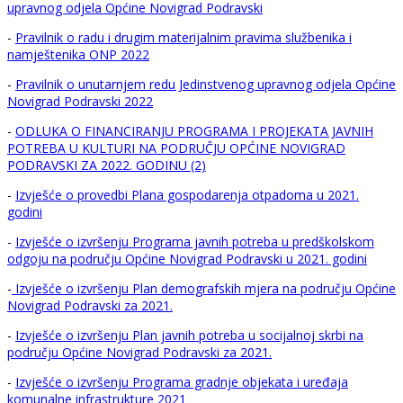
upravnog odjela Općine Novigrad Podravski
-
Pravilnik o radu i drugim materijalnim pravima službenika i
namještenika ONP 2022
-
Pravilnik o unutarnjem redu Jedinstvenog upravnog odjela Općine
Novigrad Podravski 2022
-
ODLUKA O FINANCIRANJU PROGRAMA I PROJEKATA JAVNIH
POTREBA U KULTURI NA PODRUČJU OPĆINE NOVIGRAD
PODRAVSKI ZA 2022. GODINU (2)
-
Izvješće o provedbi Plana gospodarenja otpadoma u 2021.
godini
-
Izvješće o izvršenju Programa javnih potreba u predškolskom
odgoju na području Općine Novigrad Podravski u 2021. godini
-
Izvješće o izvršenju Plan demografskih mjera na području Općine
Novigrad Podravski za 2021.
-
Izvješće o izvršenju Plan javnih potreba u socijalnoj skrbi na
području Općine Novigrad Podravski za 2021.
-
Izvješće o izvršenju Programa gradnje objekata i uređaja
komunalne infrastrukture 2021