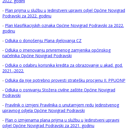
2022. godini
-
Plan prijma u službu u Jedinstveni upravni odjel Općine Novigrad
Podravski za 2022. godinu
-
Plan klasifikacijskih oznaka Općine Novigrad Podravski za 2022.
godinu
-
Odluka o donošenju Plana djelovanja CZ
-
Odluka o imenovanju privremenog zamjenika općinskog
načelnika Općine Novigrad Podravski
-
Odluka o odabiru korisnika kredita za obrazovanje u akad. god.
2021.-2022.
-
Odluka da nije potrebno provesti stratešku procjenu II. PPUONP
-
Odluka o osnivanju Stožera civilne zaštite Općine Novigrad
Podravski
-
Pravilnik o izmjeni Pravilnika o unutarnjem redu Jedinstvenog
upravnog odjela Općine Novigrad Podravski
-
Plan o izmjenama plana prijma u službu u Jedinstveni upravni
odjel Općine Novigrad Podravski za 2021. godinu