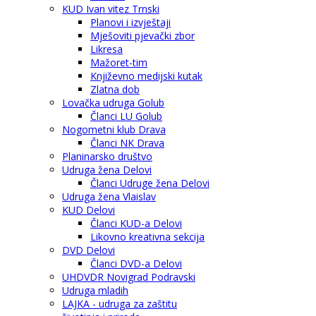
KUD Ivan vitez Trnski
Planovi i izvještaji
Mješoviti pjevački zbor
Likresa
Mažoret-tim
Književno medijski kutak
Zlatna dob
Lovačka udruga Golub
Članci LU Golub
Nogometni klub Drava
Članci NK Drava
Planinarsko društvo
Udruga žena Delovi
Članci Udruge žena Delovi
Udruga žena Vlaislav
KUD Delovi
Članci KUD-a Delovi
Likovno kreativna sekcija
DVD Delovi
Članci DVD-a Delovi
UHDVDR Novigrad Podravski
Udruga mladih
LAJKA - udruga za zaštitu