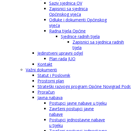
Saziv sjednica OV
Zapisnici sa sjednica
Općinskog vijeća
Odluke i dokumenti Općinskog
vijeća
Radna tijela Općine
Sjednice radnih tijela
Zapisnici sa sjednica radnih
tijela
Jedinstveni upravni odjel
Plan rada JUO
Kontakt
Važni dokumenti
Statut i Poslovnik
Prostorni plan
Strateški razvojni program Općine Novigrad Podra
Proračun
Javna nabava
Postupci javne nabave u tijeku
Završeni postupci javne
nabave
Postupci jednostavne nabave
u tijeku
Završeni postupci jednostavne