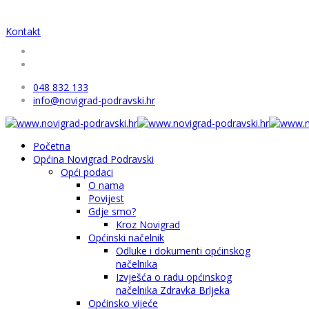
Kontakt
048 832 133
info@novigrad-podravski.hr
Početna
Općina Novigrad Podravski
Opći podaci
O nama
Povijest
Gdje smo?
Kroz Novigrad
Općinski načelnik
Odluke i dokumenti općinskog
načelnika
Izvješća o radu općinskog
načelnika Zdravka Brljeka
Općinsko vijeće