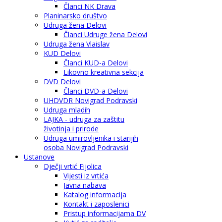
Članci NK Drava
Planinarsko društvo
Udruga žena Delovi
Članci Udruge žena Delovi
Udruga žena Vlaislav
KUD Delovi
Članci KUD-a Delovi
Likovno kreativna sekcija
DVD Delovi
Članci DVD-a Delovi
UHDVDR Novigrad Podravski
Udruga mladih
LAJKA - udruga za zaštitu
životinja i prirode
Udruga umirovljenika i starijih
osoba Novigrad Podravski
Ustanove
Dječji vrtić Fijolica
Vijesti iz vrtića
Javna nabava
Katalog informacija
Kontakt i zaposlenici
Pristup informacijama DV