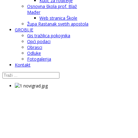
Kutić za roditelje
Osnovna škola prof. Blaž
Mađer
Web stranica Škole
Župa Rastanak svetih apostola
GROBLJE
Gis tražilica pokojnika
Opći podaci
Obrasci
Odluke
Fotogalerija
Kontakt