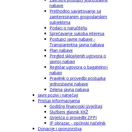
nabave
Prethodno savjetovanje sa
zainteresiranim gospodarskim
subjektima
Podaci o naručitelju
Sprečavanje sukoba interesa
Postupci javne nabave -
Transparentna javna nabava
Plan nabave
Pregled sklopljenih ugovora o
javnoj nabavi
Registar ugovora o bagatelnoj
nabavi
Pravilnik o provedbi postupka
jednostavne nabave
Zelena javna nabava
Javni pozivi i natječaji
Pristup informacijama
Godišnji financijski izvještaji
Službeni glasnik KKŽ
Izvješća o provedbi ZPPI
IP obrazac - općinski načelnik
Donacije i sponzorstva