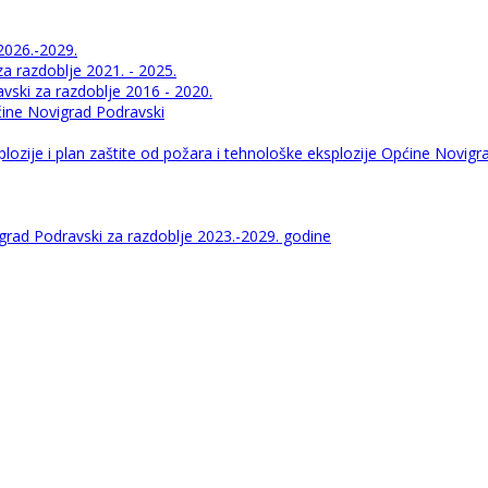
2026.-2029.
 razdoblje 2021. - 2025.
ski za razdoblje 2016 - 2020.
pćine Novigrad Podravski
lozije i plan zaštite od požara i tehnološke eksplozije Općine Novigr
igrad Podravski za razdoblje 2023.-2029. godine