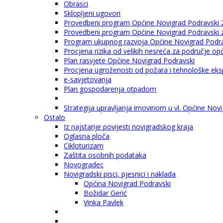
Obrasci
Sklopljeni ugovori
Provedbeni program Općine Novigrad Podravski 
Provedbeni program Općine Novigrad Podravski za
Program ukupnog razvoja Općine Novigrad Podrav
Procjena rizika od velikih nesreća za područje o
Plan rasvjete Općine Novigrad Podravski
Procjena ugroženosti od požara i tehnološke eksp
e-savjetovanja
Plan gospodarenja otpadom
Strategija upravljanja imovinom u vl. Općine Nov
Ostalo
Iz najstarije povijesti novigradskog kraja
Oglasna ploča
Cikloturizam
Zaštita osobnih podataka
Novogradec
Novigradski pisci, pjesnici i naklada
Općina Novigrad Podravski
Božidar Gerić
Vinka Pavlek