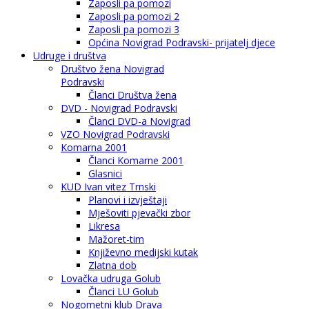
Zaposli pa pomozi
Zaposli pa pomozi 2
Zaposli pa pomozi 3
Općina Novigrad Podravski- prijatelj djece
Udruge i društva
Društvo žena Novigrad
Podravski
Članci Društva žena
DVD - Novigrad Podravski
Članci DVD-a Novigrad
VZO Novigrad Podravski
Komarna 2001
Članci Komarne 2001
Glasnici
KUD Ivan vitez Trnski
Planovi i izvještaji
Mješoviti pjevački zbor
Likresa
Mažoret-tim
Književno medijski kutak
Zlatna dob
Lovačka udruga Golub
Članci LU Golub
Nogometni klub Drava