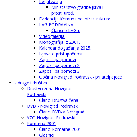
Legalizacija
Ministarstvo graditeljstva i
prost. uređ.
Evidencija Komunalne infrastrukture
LAG PODRAVINA
Članci o LAG-u
Videogalerija
Monografija iz 2001.
Kalendar događanja 2025.
Izjava o pristupačnosti
Zaposli pa pomozi
Zaposli pa pomozi 2
Zaposli pa pomozi 3
Općina Novigrad Podravski- prijatelj djece
Udruge i društva
Društvo žena Novigrad
Podravski
Članci Društva žena
DVD - Novigrad Podravski
Članci DVD-a Novigrad
VZO Novigrad Podravski
Komarna 2001
Članci Komarne 2001
Glasnici