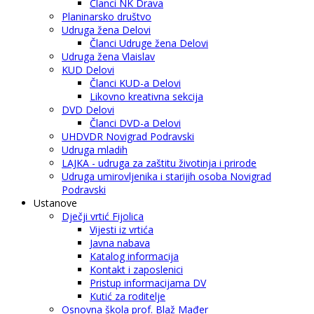
Članci NK Drava
Planinarsko društvo
Udruga žena Delovi
Članci Udruge žena Delovi
Udruga žena Vlaislav
KUD Delovi
Članci KUD-a Delovi
Likovno kreativna sekcija
DVD Delovi
Članci DVD-a Delovi
UHDVDR Novigrad Podravski
Udruga mladih
LAJKA - udruga za zaštitu životinja i prirode
Udruga umirovljenika i starijih osoba Novigrad
Podravski
Ustanove
Dječji vrtić Fijolica
Vijesti iz vrtića
Javna nabava
Katalog informacija
Kontakt i zaposlenici
Pristup informacijama DV
Kutić za roditelje
Osnovna škola prof. Blaž Mađer