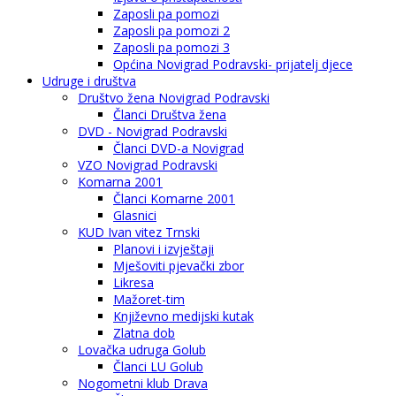
Zaposli pa pomozi
Zaposli pa pomozi 2
Zaposli pa pomozi 3
Općina Novigrad Podravski- prijatelj djece
Udruge i društva
Društvo žena Novigrad Podravski
Članci Društva žena
DVD - Novigrad Podravski
Članci DVD-a Novigrad
VZO Novigrad Podravski
Komarna 2001
Članci Komarne 2001
Glasnici
KUD Ivan vitez Trnski
Planovi i izvještaji
Mješoviti pjevački zbor
Likresa
Mažoret-tim
Književno medijski kutak
Zlatna dob
Lovačka udruga Golub
Članci LU Golub
Nogometni klub Drava