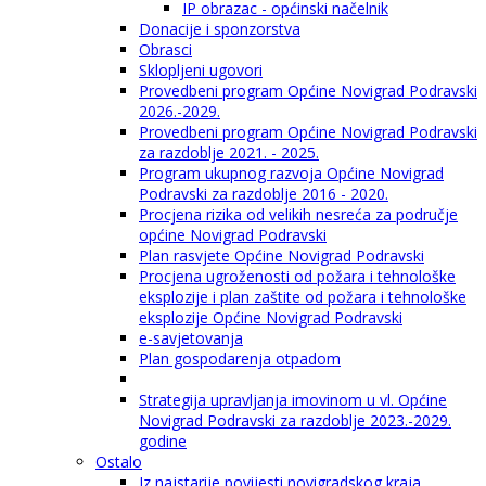
IP obrazac - općinski načelnik
Donacije i sponzorstva
Obrasci
Sklopljeni ugovori
Provedbeni program Općine Novigrad Podravski
2026.-2029.
Provedbeni program Općine Novigrad Podravski
za razdoblje 2021. - 2025.
Program ukupnog razvoja Općine Novigrad
Podravski za razdoblje 2016 - 2020.
Procjena rizika od velikih nesreća za područje
općine Novigrad Podravski
Plan rasvjete Općine Novigrad Podravski
Procjena ugroženosti od požara i tehnološke
eksplozije i plan zaštite od požara i tehnološke
eksplozije Općine Novigrad Podravski
e-savjetovanja
Plan gospodarenja otpadom
Strategija upravljanja imovinom u vl. Općine
Novigrad Podravski za razdoblje 2023.-2029.
godine
Ostalo
Iz najstarije povijesti novigradskog kraja