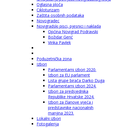
Oglasna ploča
Cikloturizam
Zaštita osobnih podataka
Novogradec
Novigradski pisci, pjesnici i naklada
Općina Novigrad Podravski
Božidar Gerić
Vinka Pavlek
Poduzetnička zona
Izbori
Parlamentarni izbori 2020.
Izbori za EU parlament
Lista grupe birača Darko Duga
Parlamentarni izbori 2024.
Izbori za predsjednika
Republike Hrvatske 2024.
Izbori za članove vijeća i
predstavnike nacionalnih
manjina 2023.
Lokalni izbori
Fotogalerija