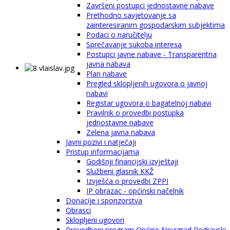
Završeni postupci jednostavne nabave
Prethodno savjetovanje sa
zainteresiranim gospodarskim subjektima
Podaci o naručitelju
Sprečavanje sukoba interesa
Postupci javne nabave - Transparentna
javna nabava
Plan nabave
Pregled sklopljenih ugovora o javnoj
nabavi
Registar ugovora o bagatelnoj nabavi
Pravilnik o provedbi postupka
jednostavne nabave
Zelena javna nabava
Javni pozivi i natječaji
Pristup informacijama
Godišnji financijski izvještaji
Službeni glasnik KKŽ
Izvješća o provedbi ZPPI
IP obrazac - općinski načelnik
Donacije i sponzorstva
Obrasci
Sklopljeni ugovori
Provedbeni program Općine Novigrad Podravski