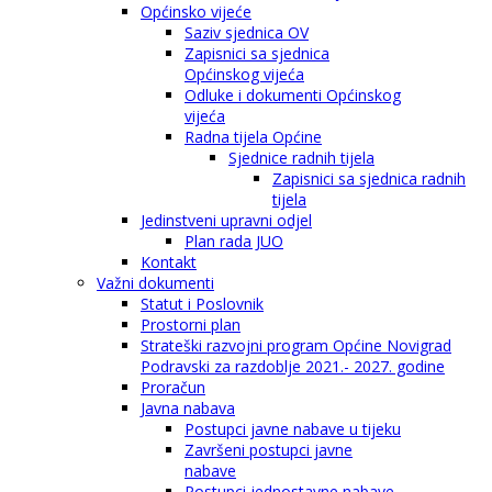
Općinsko vijeće
Saziv sjednica OV
Zapisnici sa sjednica
Općinskog vijeća
Odluke i dokumenti Općinskog
vijeća
Radna tijela Općine
Sjednice radnih tijela
Zapisnici sa sjednica radnih
tijela
Jedinstveni upravni odjel
Plan rada JUO
Kontakt
Važni dokumenti
Statut i Poslovnik
Prostorni plan
Strateški razvojni program Općine Novigrad
Podravski za razdoblje 2021.- 2027. godine
Proračun
Javna nabava
Postupci javne nabave u tijeku
Završeni postupci javne
nabave
Postupci jednostavne nabave