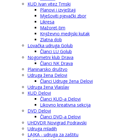
KUD Ivan vitez Trnski
Planovi i izvještaji
Mješoviti pjevački zbor
Likresa
Mažoret-tim
Književno medijski kutak
Zlatna dob
Lovačka udruga Golub
Članci LU Golub
Nogometni klub Drava
Članci NK Drava
Planinarsko društvo
Udruga žena Delovi
Članci Udruge žena Delovi
Udruga žena Vlaislav
KUD Delovi
Članci KUD-a Delovi
Likovno kreativna sekcija
DVD Delovi
Članci DVD-a Delovi
UHDVDR Novigrad Podravski
Udruga mladih
LAJKA - udruga za zaštitu