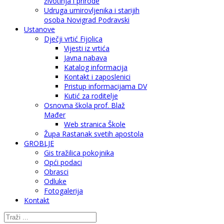
životinja i prirode
Udruga umirovljenika i starijih
osoba Novigrad Podravski
Ustanove
Dječji vrtić Fijolica
Vijesti iz vrtića
Javna nabava
Katalog informacija
Kontakt i zaposlenici
Pristup informacijama DV
Kutić za roditelje
Osnovna škola prof. Blaž
Mađer
Web stranica Škole
Župa Rastanak svetih apostola
GROBLJE
Gis tražilica pokojnika
Opći podaci
Obrasci
Odluke
Fotogalerija
Kontakt