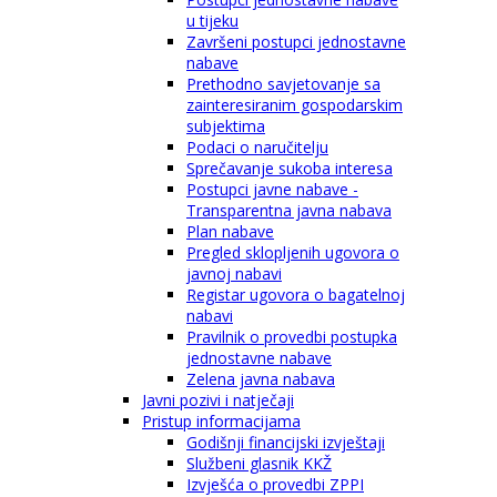
u tijeku
Završeni postupci jednostavne
nabave
Prethodno savjetovanje sa
zainteresiranim gospodarskim
subjektima
Podaci o naručitelju
Sprečavanje sukoba interesa
Postupci javne nabave -
Transparentna javna nabava
Plan nabave
Pregled sklopljenih ugovora o
javnoj nabavi
Registar ugovora o bagatelnoj
nabavi
Pravilnik o provedbi postupka
jednostavne nabave
Zelena javna nabava
Javni pozivi i natječaji
Pristup informacijama
Godišnji financijski izvještaji
Službeni glasnik KKŽ
Izvješća o provedbi ZPPI