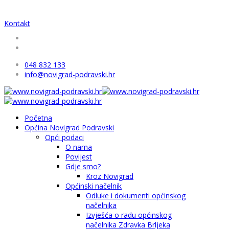
Kontakt
048 832 133
info@novigrad-podravski.hr
Početna
Općina Novigrad Podravski
Opći podaci
O nama
Povijest
Gdje smo?
Kroz Novigrad
Općinski načelnik
Odluke i dokumenti općinskog
načelnika
Izvješća o radu općinskog
načelnika Zdravka Brljeka