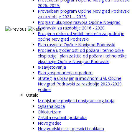
2026.-2029.
Provedbeni program Općine Novigrad Podravski
za razdoblje 2021. - 2025.
Program ukupnog razvoja Općine Novigrad
Podravski za razdoblje 2016 - 2020.
Procjena rizika od velikih nesreća za područje
općine Novigrad Podravski
Plan rasvjete Općine Novigrad Podravski
Procjena ugroženosti od požara i tehnološke
eksplozije i plan zaštite od požara i tehnološke
eksplozije Općine Novigrad Podravski
e-savjetovanja
Plan gospodarenja otpadom
Strategija upravljanja imovinom u vl. Općine
Novigrad Podravski za razdoblje 2023.-2029.
godine
Ostalo
Iz najstarije povijesti novigradskog kraja
Oglasna ploča
Cikloturizam
Zaštita osobnih podataka
Novogradec
Novigradski pisci, pjesnici i naklada