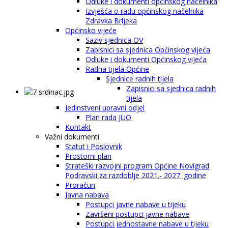
Odluke i dokumenti općinskog načelnika
Izvješća o radu općinskog načelnika
Zdravka Brljeka
Općinsko vijeće
Saziv sjednica OV
Zapisnici sa sjednica Općinskog vijeća
Odluke i dokumenti Općinskog vijeća
Radna tijela Općine
Sjednice radnih tijela
Zapisnici sa sjednica radnih
tijela
Jedinstveni upravni odjel
Plan rada JUO
Kontakt
Važni dokumenti
Statut i Poslovnik
Prostorni plan
Strateški razvojni program Općine Novigrad
Podravski za razdoblje 2021.- 2027. godine
Proračun
Javna nabava
Postupci javne nabave u tijeku
Završeni postupci javne nabave
Postupci jednostavne nabave u tijeku