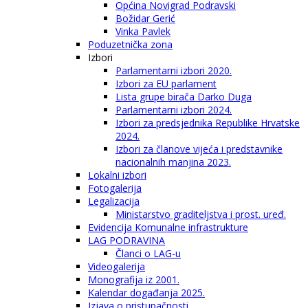
Općina Novigrad Podravski
Božidar Gerić
Vinka Pavlek
Poduzetnička zona
Izbori
Parlamentarni izbori 2020.
Izbori za EU parlament
Lista grupe birača Darko Duga
Parlamentarni izbori 2024.
Izbori za predsjednika Republike Hrvatske
2024.
Izbori za članove vijeća i predstavnike
nacionalnih manjina 2023.
Lokalni izbori
Fotogalerija
Legalizacija
Ministarstvo graditeljstva i prost. uređ.
Evidencija Komunalne infrastrukture
LAG PODRAVINA
Članci o LAG-u
Videogalerija
Monografija iz 2001.
Kalendar događanja 2025.
Izjava o pristupačnosti