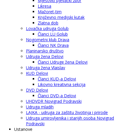
Mješoviti pjevački zbor
Likresa
Mažoret-tim
Književno medijski kutak
Zlatna dob
Lovačka udruga Golub
Članci LU Golub
Nogometni klub Drava
Članci NK Drava
Planinarsko društvo
Udruga žena Delovi
Članci Udruge žena Delovi
Udruga žena Vlaislav
KUD Delovi
Članci KUD-a Delovi
Likovno kreativna sekcija
DVD Delovi
Članci DVD-a Delovi
UHDVDR Novigrad Podravski
Udruga mladih
LAJKA - udruga za zaštitu životinja i prirode
Udruga umirovljenika i starijih osoba Novigrad
Podravski
Ustanove