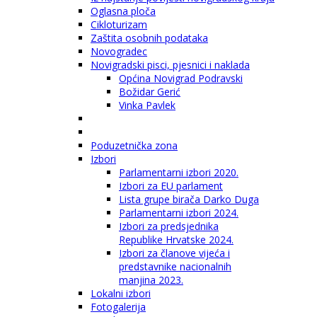
Oglasna ploča
Cikloturizam
Zaštita osobnih podataka
Novogradec
Novigradski pisci, pjesnici i naklada
Općina Novigrad Podravski
Božidar Gerić
Vinka Pavlek
Poduzetnička zona
Izbori
Parlamentarni izbori 2020.
Izbori za EU parlament
Lista grupe birača Darko Duga
Parlamentarni izbori 2024.
Izbori za predsjednika
Republike Hrvatske 2024.
Izbori za članove vijeća i
predstavnike nacionalnih
manjina 2023.
Lokalni izbori
Fotogalerija