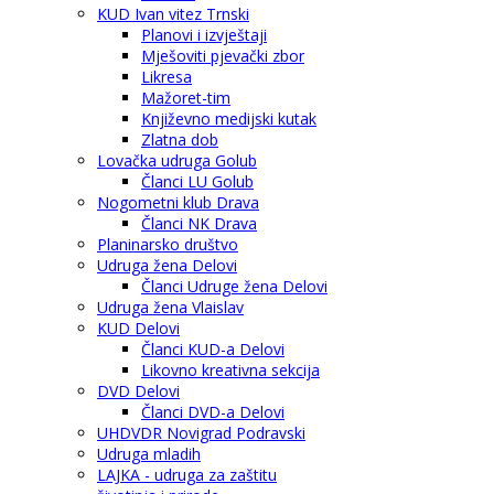
KUD Ivan vitez Trnski
Planovi i izvještaji
Mješoviti pjevački zbor
Likresa
Mažoret-tim
Književno medijski kutak
Zlatna dob
Lovačka udruga Golub
Članci LU Golub
Nogometni klub Drava
Članci NK Drava
Planinarsko društvo
Udruga žena Delovi
Članci Udruge žena Delovi
Udruga žena Vlaislav
KUD Delovi
Članci KUD-a Delovi
Likovno kreativna sekcija
DVD Delovi
Članci DVD-a Delovi
UHDVDR Novigrad Podravski
Udruga mladih
LAJKA - udruga za zaštitu