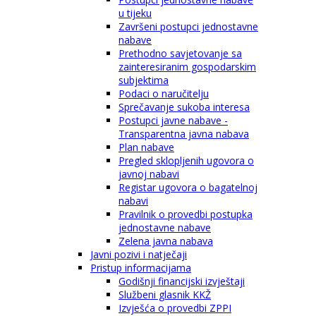
u tijeku
Završeni postupci jednostavne
nabave
Prethodno savjetovanje sa
zainteresiranim gospodarskim
subjektima
Podaci o naručitelju
Sprečavanje sukoba interesa
Postupci javne nabave -
Transparentna javna nabava
Plan nabave
Pregled sklopljenih ugovora o
javnoj nabavi
Registar ugovora o bagatelnoj
nabavi
Pravilnik o provedbi postupka
jednostavne nabave
Zelena javna nabava
Javni pozivi i natječaji
Pristup informacijama
Godišnji financijski izvještaji
Službeni glasnik KKŽ
Izvješća o provedbi ZPPI