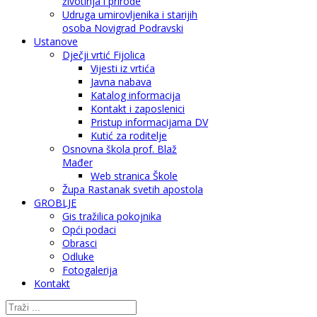
životinja i prirode
Udruga umirovljenika i starijih
osoba Novigrad Podravski
Ustanove
Dječji vrtić Fijolica
Vijesti iz vrtića
Javna nabava
Katalog informacija
Kontakt i zaposlenici
Pristup informacijama DV
Kutić za roditelje
Osnovna škola prof. Blaž
Mađer
Web stranica Škole
Župa Rastanak svetih apostola
GROBLJE
Gis tražilica pokojnika
Opći podaci
Obrasci
Odluke
Fotogalerija
Kontakt