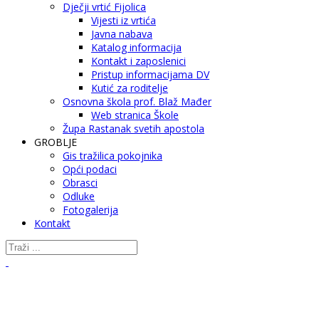
Dječji vrtić Fijolica
Vijesti iz vrtića
Javna nabava
Katalog informacija
Kontakt i zaposlenici
Pristup informacijama DV
Kutić za roditelje
Osnovna škola prof. Blaž Mađer
Web stranica Škole
Župa Rastanak svetih apostola
GROBLJE
Gis tražilica pokojnika
Opći podaci
Obrasci
Odluke
Fotogalerija
Kontakt