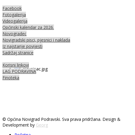
Facebook
Fotogalerija
Videogalerija
Općinski kalendar za 2026.
Novogradec
Novigradski pisci, pjesnici i naklada
Iz najstarije povijesti
Sadržaj stranice
Korisni linkovi
LAG PODRAVINA
Finoteka
© Općina Novigrad Podravski. Sva prava pridržana. Design &
Development by
Georg
Početna