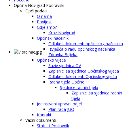
Općina Novigrad Podravski
Opći podaci
O nama
Povijest
Gdje smo?
Kroz Novigrad
Općinski načelnik
Odluke i dokumenti općinskog načelnika
Izvješća o radu općinskog načelnika
Zdravka Brljeka
Općinsko vijeće
Saziv sjednica OV
Zapisnici sa sjednica Općinskog vijeća
Odluke i dokumenti Općinskog vijeća
Radna tijela Općine
Sjednice radnih tijela
Zapisnici sa sjednica radnih
tijela
Jedinstveni upravni odjel
Plan rada JUO
Kontakt
Važni dokumenti
Statut i Poslovnik