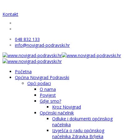
Kontakt
048 832 133
info@novigrad-podravski.hr
Početna
Općina Novigrad Podravski
Opći podaci
O nama
Povijest
Gdje smo?
Kroz Novigrad
Općinski načelnik
Odluke i dokumenti općinskog
načelnika
Izvješća o radu općinskog
načelnika Zdravka Brljeka