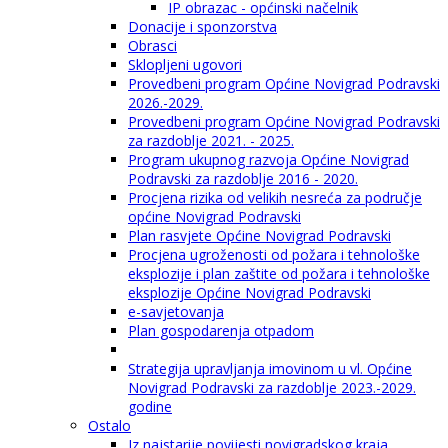
IP obrazac - općinski načelnik
Donacije i sponzorstva
Obrasci
Sklopljeni ugovori
Provedbeni program Općine Novigrad Podravski
2026.-2029.
Provedbeni program Općine Novigrad Podravski
za razdoblje 2021. - 2025.
Program ukupnog razvoja Općine Novigrad
Podravski za razdoblje 2016 - 2020.
Procjena rizika od velikih nesreća za područje
općine Novigrad Podravski
Plan rasvjete Općine Novigrad Podravski
Procjena ugroženosti od požara i tehnološke
eksplozije i plan zaštite od požara i tehnološke
eksplozije Općine Novigrad Podravski
e-savjetovanja
Plan gospodarenja otpadom
Strategija upravljanja imovinom u vl. Općine
Novigrad Podravski za razdoblje 2023.-2029.
godine
Ostalo
Iz najstarije povijesti novigradskog kraja