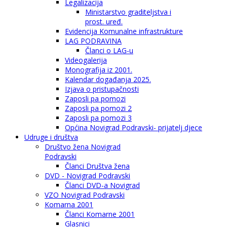
Legalizacija
Ministarstvo graditeljstva i
prost. uređ.
Evidencija Komunalne infrastrukture
LAG PODRAVINA
Članci o LAG-u
Videogalerija
Monografija iz 2001.
Kalendar događanja 2025.
Izjava o pristupačnosti
Zaposli pa pomozi
Zaposli pa pomozi 2
Zaposli pa pomozi 3
Općina Novigrad Podravski- prijatelj djece
Udruge i društva
Društvo žena Novigrad
Podravski
Članci Društva žena
DVD - Novigrad Podravski
Članci DVD-a Novigrad
VZO Novigrad Podravski
Komarna 2001
Članci Komarne 2001
Glasnici