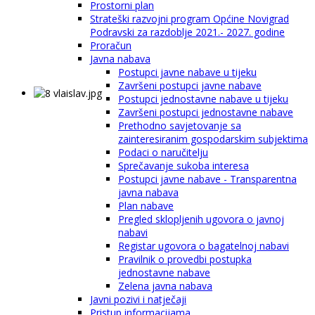
Prostorni plan
Strateški razvojni program Općine Novigrad
Podravski za razdoblje 2021.- 2027. godine
Proračun
Javna nabava
Postupci javne nabave u tijeku
Završeni postupci javne nabave
Postupci jednostavne nabave u tijeku
Završeni postupci jednostavne nabave
Prethodno savjetovanje sa
zainteresiranim gospodarskim subjektima
Podaci o naručitelju
Sprečavanje sukoba interesa
Postupci javne nabave - Transparentna
javna nabava
Plan nabave
Pregled sklopljenih ugovora o javnoj
nabavi
Registar ugovora o bagatelnoj nabavi
Pravilnik o provedbi postupka
jednostavne nabave
Zelena javna nabava
Javni pozivi i natječaji
Pristup informacijama