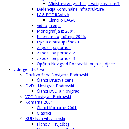
Ministarstvo graditeljstva i prost. uređ.
Evidencija Komunalne infrastrukture
LAG PODRAVINA
Članci o LAG-u
Videogalerija
Monografija iz 2001.
Kalendar događanja 2025.
Izjava o pristupačnosti
Zaposli pa pomozi
Zaposli pa pomozi 2
Zaposli pa pomozi 3
Općina Novigrad Podravski- prijatelj djece
Udruge i društva
Društvo žena Novigrad Podravski
Članci Društva žena
DVD - Novigrad Podravski
Članci DVD-a Novigrad
VZO Novigrad Podravski
Komarna 2001
Članci Komarne 2001
Glasnici
KUD Ivan vitez Trnski
Planovi i izvještaji