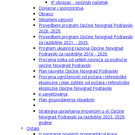
IP obrazac - općinski načelnik
Donacije i sponzorstva
Obrasci
Sklopljeni ugovori
Provedbeni program Općine Novigrad Podravski
2026.-2029.
Provedbeni program Općine Novigrad Podravski
za razdoblje 2021. - 2025.
Program ukupnog razvoja Općine Novigrad
Podravski za razdoblje 2016 - 2020.
Procjena rizika od velikih nesreća za područje
općine Novigrad Podravski
Plan rasvjete Općine Novigrad Podravski
Procjena ugroženosti od požara i tehnološke
eksplozije i plan zaštite od požara i tehnološke
eksplozije Općine Novigrad Podravski
e-savjetovanja
Plan gospodarenja otpadom
Strategija upravljanja imovinom u vl. Općine
Novigrad Podravski za razdoblje 2023.-2029.
godine
Ostalo
Iz najstarije povijesti novigradskog kraja