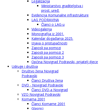
Legalizacija
Ministarstvo graditeljstva i
prost. uređ.
Evidencija Komunalne infrastrukture
LAG PODRAVINA
Članci o LAG-u
Videogalerija
Monografija iz 2001.
Kalendar događanja 2025.
Izjava o pristupačnosti
Zaposli pa pomozi
Zaposli pa pomozi 2
Zaposli pa pomozi 3
Općina Novigrad Podravski- prijatelj djece
Udruge i društva
Društvo žena Novigrad
Podravski
Članci Društva žena
DVD - Novigrad Podravski
Članci DVD-a Novigrad
VZO Novigrad Podravski
Komarna 2001
Članci Komarne 2001
Glasnici