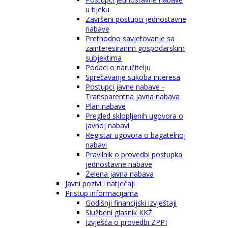
u tijeku
Završeni postupci jednostavne
nabave
Prethodno savjetovanje sa
zainteresiranim gospodarskim
subjektima
Podaci o naručitelju
Sprečavanje sukoba interesa
Postupci javne nabave -
Transparentna javna nabava
Plan nabave
Pregled sklopljenih ugovora o
javnoj nabavi
Registar ugovora o bagatelnoj
nabavi
Pravilnik o provedbi postupka
jednostavne nabave
Zelena javna nabava
Javni pozivi i natječaji
Pristup informacijama
Godišnji financijski izvještaji
Službeni glasnik KKŽ
Izvješća o provedbi ZPPI