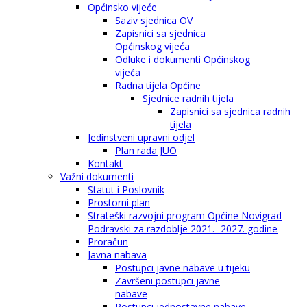
Općinsko vijeće
Saziv sjednica OV
Zapisnici sa sjednica
Općinskog vijeća
Odluke i dokumenti Općinskog
vijeća
Radna tijela Općine
Sjednice radnih tijela
Zapisnici sa sjednica radnih
tijela
Jedinstveni upravni odjel
Plan rada JUO
Kontakt
Važni dokumenti
Statut i Poslovnik
Prostorni plan
Strateški razvojni program Općine Novigrad
Podravski za razdoblje 2021.- 2027. godine
Proračun
Javna nabava
Postupci javne nabave u tijeku
Završeni postupci javne
nabave
Postupci jednostavne nabave