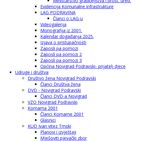
Ministarstvo graditeljstva i prost. uređ.
Evidencija Komunalne infrastrukture
LAG PODRAVINA
Članci o LAG-u
Videogalerija
Monografija iz 2001.
Kalendar događanja 2025.
Izjava o pristupačnosti
Zaposli pa pomozi
Zaposli pa pomozi 2
Zaposli pa pomozi 3
Općina Novigrad Podravski- prijatelj djece
Udruge i društva
Društvo žena Novigrad Podravski
Članci Društva žena
DVD - Novigrad Podravski
Članci DVD-a Novigrad
VZO Novigrad Podravski
Komarna 2001
Članci Komarne 2001
Glasnici
KUD Ivan vitez Trnski
Planovi i izvještaji
Mješoviti pjevački zbor