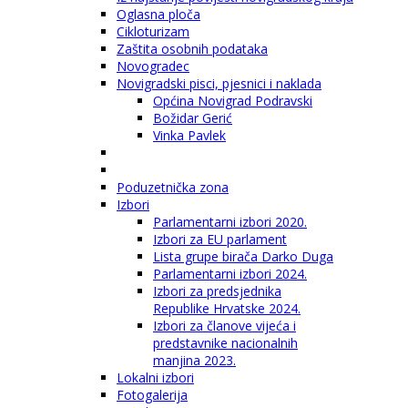
Oglasna ploča
Cikloturizam
Zaštita osobnih podataka
Novogradec
Novigradski pisci, pjesnici i naklada
Općina Novigrad Podravski
Božidar Gerić
Vinka Pavlek
Poduzetnička zona
Izbori
Parlamentarni izbori 2020.
Izbori za EU parlament
Lista grupe birača Darko Duga
Parlamentarni izbori 2024.
Izbori za predsjednika
Republike Hrvatske 2024.
Izbori za članove vijeća i
predstavnike nacionalnih
manjina 2023.
Lokalni izbori
Fotogalerija