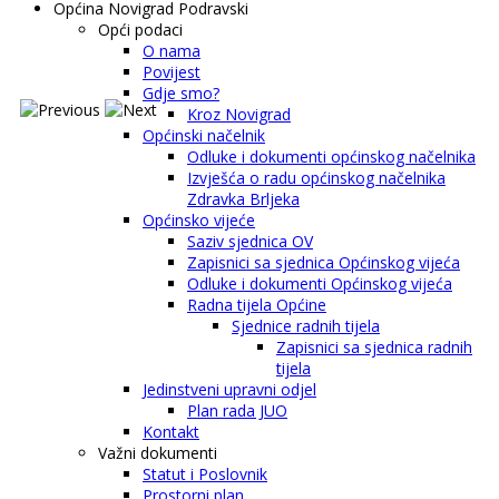
Općina Novigrad Podravski
Opći podaci
O nama
Povijest
Gdje smo?
Kroz Novigrad
Općinski načelnik
Odluke i dokumenti općinskog načelnika
Izvješća o radu općinskog načelnika
Zdravka Brljeka
Općinsko vijeće
Saziv sjednica OV
Zapisnici sa sjednica Općinskog vijeća
Odluke i dokumenti Općinskog vijeća
Radna tijela Općine
Sjednice radnih tijela
Zapisnici sa sjednica radnih
tijela
Jedinstveni upravni odjel
Plan rada JUO
Kontakt
Važni dokumenti
Statut i Poslovnik
Prostorni plan