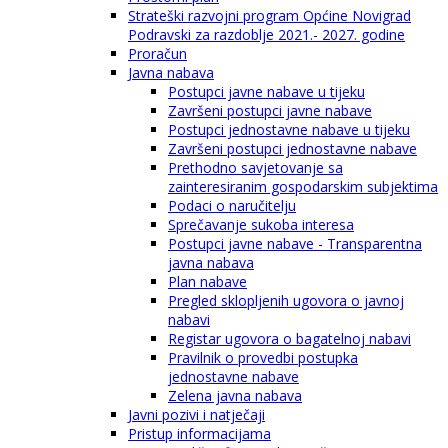
Strateški razvojni program Općine Novigrad
Podravski za razdoblje 2021.- 2027. godine
Proračun
Javna nabava
Postupci javne nabave u tijeku
Završeni postupci javne nabave
Postupci jednostavne nabave u tijeku
Završeni postupci jednostavne nabave
Prethodno savjetovanje sa
zainteresiranim gospodarskim subjektima
Podaci o naručitelju
Sprečavanje sukoba interesa
Postupci javne nabave - Transparentna
javna nabava
Plan nabave
Pregled sklopljenih ugovora o javnoj
nabavi
Registar ugovora o bagatelnoj nabavi
Pravilnik o provedbi postupka
jednostavne nabave
Zelena javna nabava
Javni pozivi i natječaji
Pristup informacijama