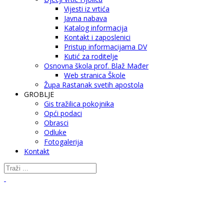
Vijesti iz vrtića
Javna nabava
Katalog informacija
Kontakt i zaposlenici
Pristup informacijama DV
Kutić za roditelje
Osnovna škola prof. Blaž Mađer
Web stranica Škole
Župa Rastanak svetih apostola
GROBLJE
Gis tražilica pokojnika
Opći podaci
Obrasci
Odluke
Fotogalerija
Kontakt