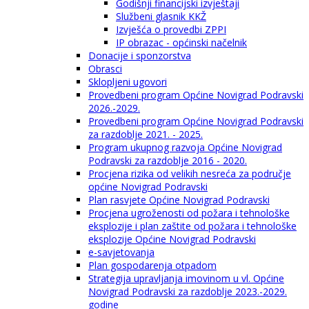
Godišnji financijski izvještaji
Službeni glasnik KKŽ
Izvješća o provedbi ZPPI
IP obrazac - općinski načelnik
Donacije i sponzorstva
Obrasci
Sklopljeni ugovori
Provedbeni program Općine Novigrad Podravski
2026.-2029.
Provedbeni program Općine Novigrad Podravski
za razdoblje 2021. - 2025.
Program ukupnog razvoja Općine Novigrad
Podravski za razdoblje 2016 - 2020.
Procjena rizika od velikih nesreća za područje
općine Novigrad Podravski
Plan rasvjete Općine Novigrad Podravski
Procjena ugroženosti od požara i tehnološke
eksplozije i plan zaštite od požara i tehnološke
eksplozije Općine Novigrad Podravski
e-savjetovanja
Plan gospodarenja otpadom
Strategija upravljanja imovinom u vl. Općine
Novigrad Podravski za razdoblje 2023.-2029.
godine