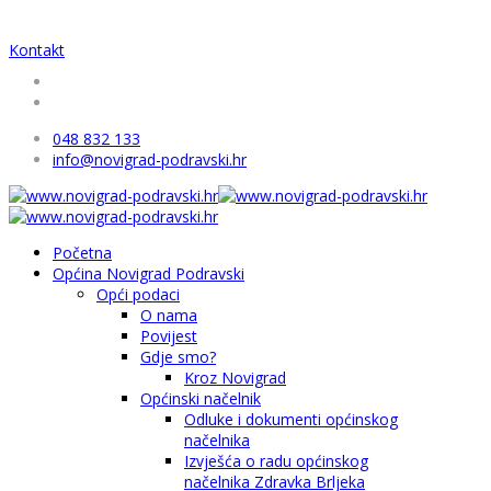
Kontakt
048 832 133
info@novigrad-podravski.hr
Početna
Općina Novigrad Podravski
Opći podaci
O nama
Povijest
Gdje smo?
Kroz Novigrad
Općinski načelnik
Odluke i dokumenti općinskog
načelnika
Izvješća o radu općinskog
načelnika Zdravka Brljeka