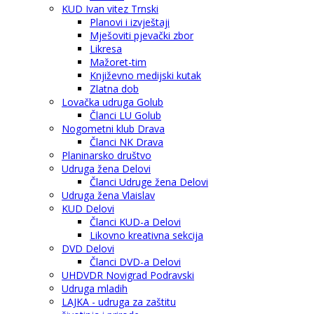
KUD Ivan vitez Trnski
Planovi i izvještaji
Mješoviti pjevački zbor
Likresa
Mažoret-tim
Književno medijski kutak
Zlatna dob
Lovačka udruga Golub
Članci LU Golub
Nogometni klub Drava
Članci NK Drava
Planinarsko društvo
Udruga žena Delovi
Članci Udruge žena Delovi
Udruga žena Vlaislav
KUD Delovi
Članci KUD-a Delovi
Likovno kreativna sekcija
DVD Delovi
Članci DVD-a Delovi
UHDVDR Novigrad Podravski
Udruga mladih
LAJKA - udruga za zaštitu