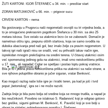
ŽUTI KARTONI: IGOR ŠTEFANEC u 34. min. – preoštar start
ZORAN MATIJAKOVIĆ u 66. min. – prigovor sucu
CRVENI KARTON – nema
Na gostovanju u Prugovcu naši nogometaši osvojili su tri vrijedna boda, a
to je omogućeno prekrasnim pogotkom Štefanca u 30 min. sa oko 25
metara iskosa. Sve ostalo sa utakmice brzo će se zaboraviti. Domaćin je
nametnuo oštru igru, prepunu oštrih startova, koja se samo svodila na
duboka ubacivanja pred naš gol, bez imalo želje za pravim nogometom. U
takvoj igri naši igrači nisu se snašli, već su prihvatili takav način igre,
isprekidan mnogim prekršajima na sredini terena. U čitavoj utakmici osim
već spomenutog jedinog gola na utakmici, imali smo neiskorištenu priliku
u 17. min., ali napadač Ciglar se spetljao i poslao loptu pokraj vratnice.
Bila je to i jedina prava neiskorištena prilika na utakmici sa naše strane, a
sve njihove poluprilike obranio je jučer siguran, vratar Benković.
Kao mogući razlog naše loše igre je i kratki teren, pa kad je još i tvrd
poput „betonskog“, igra se i ne može razviti.
Zadnja linije je bila puno bolja od sredine koja se mnogo trudila, a napad je
bio neučinkovit. Posebno se istaknuo S. Radanović koji je odigrao gotovo
bez greške, sigurni golman M. Benković, K. Pavešić koji je sve bolji u
obrani te strijelac pobjedonosnog pogotka I. Štefanec.