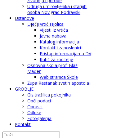
životinja i prirode
Udruga umirovljenika i starijih
osoba Novigrad Podravski
Ustanove
Dječji vrtić Fijolica
Vijesti iz vrtića
Javna nabava
Katalog informacija
Kontakt i zaposlenici
Pristup informacijama DV
Kutić za roditelje
Osnovna škola prof. Blaž
Mađer
Web stranica Škole
Župa Rastanak svetih apostola
GROBLJE
Gis tražilica pokojnika
Opći podaci
Obrasci
Odluke
Fotogalerija
Kontakt