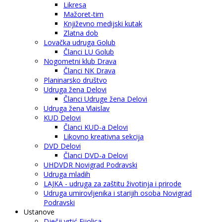
Likresa
Mažoret-tim
Književno medijski kutak
Zlatna dob
Lovačka udruga Golub
Članci LU Golub
Nogometni klub Drava
Članci NK Drava
Planinarsko društvo
Udruga žena Delovi
Članci Udruge žena Delovi
Udruga žena Vlaislav
KUD Delovi
Članci KUD-a Delovi
Likovno kreativna sekcija
DVD Delovi
Članci DVD-a Delovi
UHDVDR Novigrad Podravski
Udruga mladih
LAJKA - udruga za zaštitu životinja i prirode
Udruga umirovljenika i starijih osoba Novigrad
Podravski
Ustanove
Dječji vrtić Fijolica