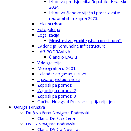
Izbori za predsjednika Republike Hrvatske
2024.
Izbori za članove vijeća i predstavnike
nacionalnih manjina 2023.
Lokalni izbori
Fotogalerija
Legalizacija
Ministarstvo graditeljstva i prost. uređ.
Evidencija Komunalne infrastrukture
LAG PODRAVINA
Članci o LAG-u
Videogalerija
Monografija iz 2001.
Kalendar događanja 2025.
Izjava o pristupačnosti
Zaposli pa pomozi
Zaposli pa pomozi 2
Zaposli pa pomozi 3
Općina Novigrad Podravski- prijatelj djece
Udruge i društva
Društvo žena Novigrad Podravski
Članci Društva žena
DVD - Novigrad Podravski
Članci DVD-a Novigrad