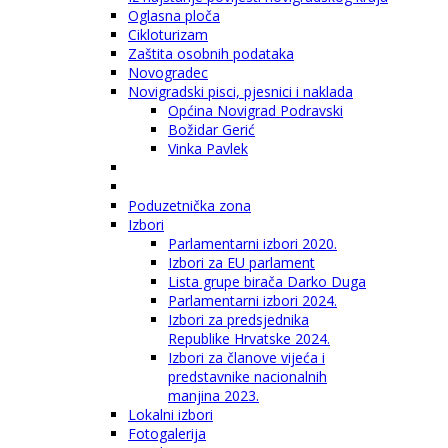
Oglasna ploča
Cikloturizam
Zaštita osobnih podataka
Novogradec
Novigradski pisci, pjesnici i naklada
Općina Novigrad Podravski
Božidar Gerić
Vinka Pavlek
Poduzetnička zona
Izbori
Parlamentarni izbori 2020.
Izbori za EU parlament
Lista grupe birača Darko Duga
Parlamentarni izbori 2024.
Izbori za predsjednika
Republike Hrvatske 2024.
Izbori za članove vijeća i
predstavnike nacionalnih
manjina 2023.
Lokalni izbori
Fotogalerija