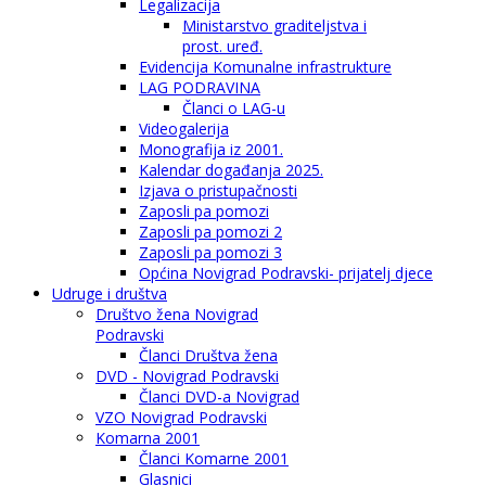
Legalizacija
Ministarstvo graditeljstva i
prost. uređ.
Evidencija Komunalne infrastrukture
LAG PODRAVINA
Članci o LAG-u
Videogalerija
Monografija iz 2001.
Kalendar događanja 2025.
Izjava o pristupačnosti
Zaposli pa pomozi
Zaposli pa pomozi 2
Zaposli pa pomozi 3
Općina Novigrad Podravski- prijatelj djece
Udruge i društva
Društvo žena Novigrad
Podravski
Članci Društva žena
DVD - Novigrad Podravski
Članci DVD-a Novigrad
VZO Novigrad Podravski
Komarna 2001
Članci Komarne 2001
Glasnici