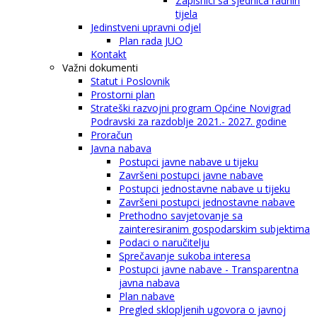
Zapisnici sa sjednica radnih
tijela
Jedinstveni upravni odjel
Plan rada JUO
Kontakt
Važni dokumenti
Statut i Poslovnik
Prostorni plan
Strateški razvojni program Općine Novigrad
Podravski za razdoblje 2021.- 2027. godine
Proračun
Javna nabava
Postupci javne nabave u tijeku
Završeni postupci javne nabave
Postupci jednostavne nabave u tijeku
Završeni postupci jednostavne nabave
Prethodno savjetovanje sa
zainteresiranim gospodarskim subjektima
Podaci o naručitelju
Sprečavanje sukoba interesa
Postupci javne nabave - Transparentna
javna nabava
Plan nabave
Pregled sklopljenih ugovora o javnoj