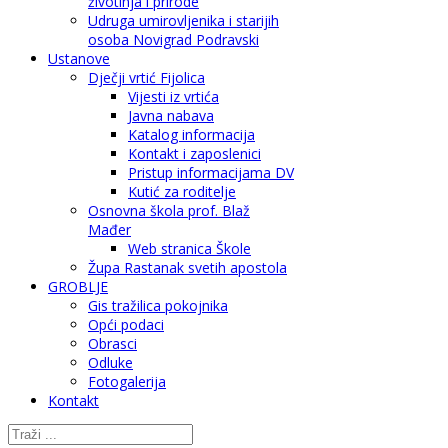
životinja i prirode
Udruga umirovljenika i starijih
osoba Novigrad Podravski
Ustanove
Dječji vrtić Fijolica
Vijesti iz vrtića
Javna nabava
Katalog informacija
Kontakt i zaposlenici
Pristup informacijama DV
Kutić za roditelje
Osnovna škola prof. Blaž
Mađer
Web stranica Škole
Župa Rastanak svetih apostola
GROBLJE
Gis tražilica pokojnika
Opći podaci
Obrasci
Odluke
Fotogalerija
Kontakt