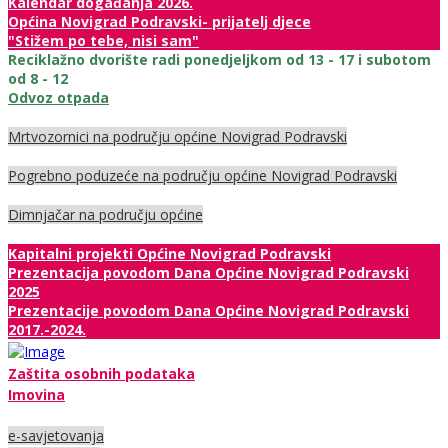
Kalendar događanja 2026.
Općina Novigrad Podravski- prijatelj djece
"Stižem po tebe, nisi sam"
Reciklažno dvorište radi ponedjeljkom od 13 - 17 i subotom
od 8 - 12
Odvoz otpada
Mrtvozornici na području općine Novigrad Podravski
Pogrebno poduzeće na području općine Novigrad Podravski
Dimnjačar na području općine
Kapitalni projekti Općine Novigrad Podravski
Prezentacija povodom Dana Općine Novigrad Podravski
2025
Prezentacije povodom Dana Općine Novigrad Podravski
2017.-2024.
Zaštita osobnih podataka
Imovina
e-savjetovanja