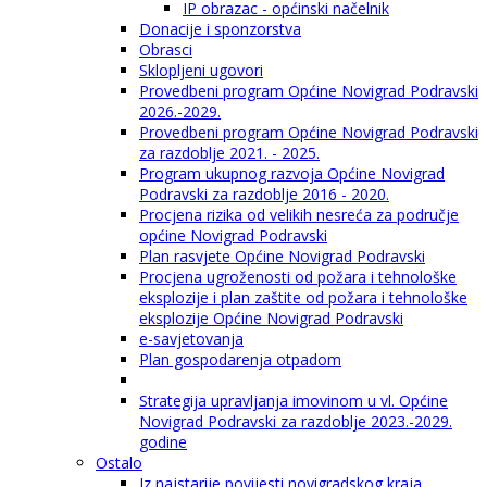
IP obrazac - općinski načelnik
Donacije i sponzorstva
Obrasci
Sklopljeni ugovori
Provedbeni program Općine Novigrad Podravski
2026.-2029.
Provedbeni program Općine Novigrad Podravski
za razdoblje 2021. - 2025.
Program ukupnog razvoja Općine Novigrad
Podravski za razdoblje 2016 - 2020.
Procjena rizika od velikih nesreća za područje
općine Novigrad Podravski
Plan rasvjete Općine Novigrad Podravski
Procjena ugroženosti od požara i tehnološke
eksplozije i plan zaštite od požara i tehnološke
eksplozije Općine Novigrad Podravski
e-savjetovanja
Plan gospodarenja otpadom
Strategija upravljanja imovinom u vl. Općine
Novigrad Podravski za razdoblje 2023.-2029.
godine
Ostalo
Iz najstarije povijesti novigradskog kraja