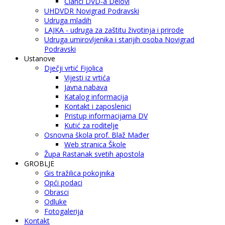
Članci DVD-a Delovi
UHDVDR Novigrad Podravski
Udruga mladih
LAJKA - udruga za zaštitu životinja i prirode
Udruga umirovljenika i starijih osoba Novigrad
Podravski
Ustanove
Dječji vrtić Fijolica
Vijesti iz vrtića
Javna nabava
Katalog informacija
Kontakt i zaposlenici
Pristup informacijama DV
Kutić za roditelje
Osnovna škola prof. Blaž Mađer
Web stranica Škole
Župa Rastanak svetih apostola
GROBLJE
Gis tražilica pokojnika
Opći podaci
Obrasci
Odluke
Fotogalerija
Kontakt