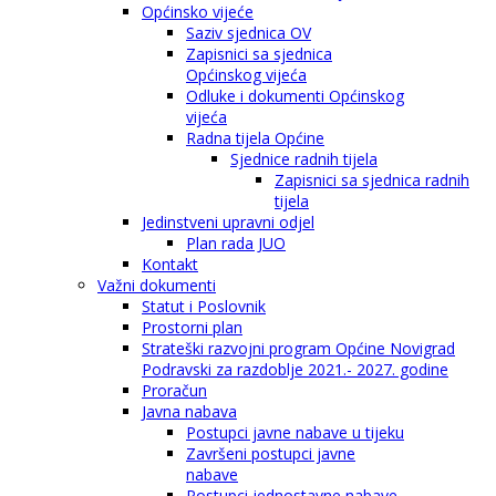
Općinsko vijeće
Saziv sjednica OV
Zapisnici sa sjednica
Općinskog vijeća
Odluke i dokumenti Općinskog
vijeća
Radna tijela Općine
Sjednice radnih tijela
Zapisnici sa sjednica radnih
tijela
Jedinstveni upravni odjel
Plan rada JUO
Kontakt
Važni dokumenti
Statut i Poslovnik
Prostorni plan
Strateški razvojni program Općine Novigrad
Podravski za razdoblje 2021.- 2027. godine
Proračun
Javna nabava
Postupci javne nabave u tijeku
Završeni postupci javne
nabave
Postupci jednostavne nabave