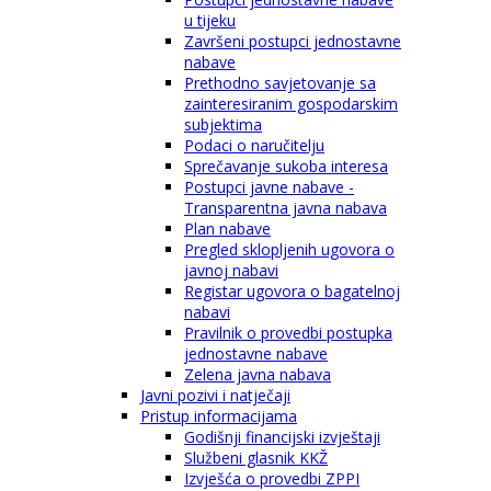
u tijeku
Završeni postupci jednostavne
nabave
Prethodno savjetovanje sa
zainteresiranim gospodarskim
subjektima
Podaci o naručitelju
Sprečavanje sukoba interesa
Postupci javne nabave -
Transparentna javna nabava
Plan nabave
Pregled sklopljenih ugovora o
javnoj nabavi
Registar ugovora o bagatelnoj
nabavi
Pravilnik o provedbi postupka
jednostavne nabave
Zelena javna nabava
Javni pozivi i natječaji
Pristup informacijama
Godišnji financijski izvještaji
Službeni glasnik KKŽ
Izvješća o provedbi ZPPI