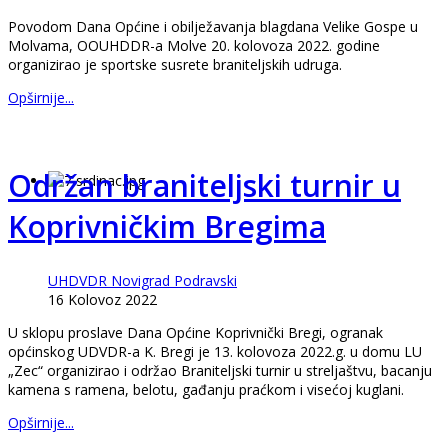
Povodom Dana Općine i obilježavanja blagdana Velike Gospe u
Molvama, OOUHDDR-a Molve 20. kolovoza 2022. godine
organizirao je sportske susrete braniteljskih udruga.
Opširnije...
Održan braniteljski turnir u
Koprivničkim Bregima
UHDVDR Novigrad Podravski
16 Kolovoz 2022
U sklopu proslave Dana Općine Koprivnički Bregi, ogranak
općinskog UDVDR-a K. Bregi je 13. kolovoza 2022.g. u domu LU
„Zec“ organizirao i održao Braniteljski turnir u streljaštvu, bacanju
kamena s ramena, belotu, gađanju praćkom i visećoj kuglani.
Opširnije...