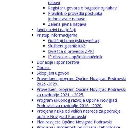
nabavi
Registar ugovora o bagatelnoj nabavi
Pravilnik o provedbi postupka
jednostavne nabave
Zelena javna nabava
Javni pozivi i natječaji
Pristup informacijama
Godišnji financijski izvještaji
Službeni glasnik KKŽ
Izvješća o provedbi ZPPI
IP obrazac - općinski načelnik
Donacije i sponzorstva
Obrasci
Sklopljeni ugovori
Provedbeni program Općine Novigrad Podravski
2026.-2029.
Provedbeni program Općine Novigrad Podravski
za razdoblje 2021. - 2025.
Program ukupnog razvoja Općine Novigrad
Podravski za razdoblje 2016 - 2020.
Procjena rizika od velikih nesreća za područje
općine Novigrad Podravski
Plan rasvjete Općine Novigrad Podravski
Procjena ugroženosti od požara i tehnološke