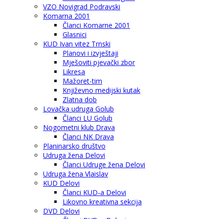
VZO Novigrad Podravski
Komarna 2001
Članci Komarne 2001
Glasnici
KUD Ivan vitez Trnski
Planovi i izvještaji
Mješoviti pjevački zbor
Likresa
Mažoret-tim
Književno medijski kutak
Zlatna dob
Lovačka udruga Golub
Članci LU Golub
Nogometni klub Drava
Članci NK Drava
Planinarsko društvo
Udruga žena Delovi
Članci Udruge žena Delovi
Udruga žena Vlaislav
KUD Delovi
Članci KUD-a Delovi
Likovno kreativna sekcija
DVD Delovi