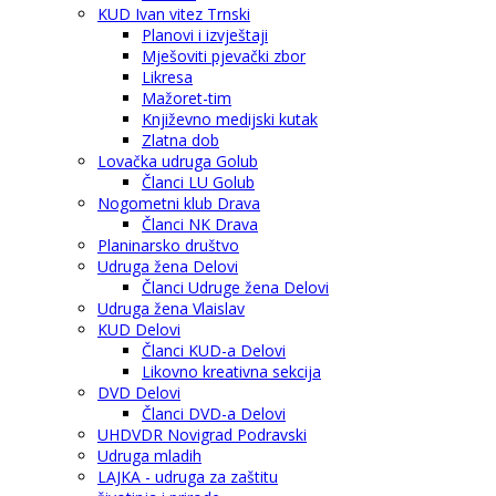
KUD Ivan vitez Trnski
Planovi i izvještaji
Mješoviti pjevački zbor
Likresa
Mažoret-tim
Književno medijski kutak
Zlatna dob
Lovačka udruga Golub
Članci LU Golub
Nogometni klub Drava
Članci NK Drava
Planinarsko društvo
Udruga žena Delovi
Članci Udruge žena Delovi
Udruga žena Vlaislav
KUD Delovi
Članci KUD-a Delovi
Likovno kreativna sekcija
DVD Delovi
Članci DVD-a Delovi
UHDVDR Novigrad Podravski
Udruga mladih
LAJKA - udruga za zaštitu