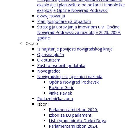
eksplozije i plan zaštite od požara i tehnološke
eksplozije Općine Novigrad Podravski
e-savjetovanja
Plan gospodarenja otpadom
Strategija upravljanja imovinom u vl. Općine
Novigrad Podravski za razdoblje 2023.-2029.
godine
Ostalo
Iz najstarije povijesti novigradskog kraja
Oglasna ploča
Cikloturizam
Zaštita osobnih podataka
Novogradec
Novigradski pisci, pjesnici i naklada
Općina Novigrad Podravski
Božidar Gerić
Vinka Pavlek
Poduzetnička zona
Izbori
Parlamentarni izbori 2020.
Izbori za EU parlament
Lista grupe birača Darko Duga
Parlamentarni izbori 2024.