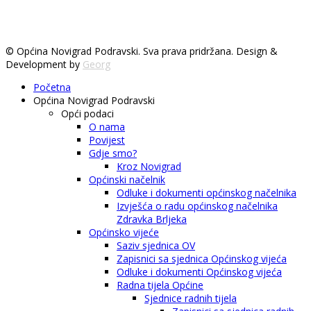
© Općina Novigrad Podravski. Sva prava pridržana. Design &
Development by
Georg
Početna
Općina Novigrad Podravski
Opći podaci
O nama
Povijest
Gdje smo?
Kroz Novigrad
Općinski načelnik
Odluke i dokumenti općinskog načelnika
Izvješća o radu općinskog načelnika
Zdravka Brljeka
Općinsko vijeće
Saziv sjednica OV
Zapisnici sa sjednica Općinskog vijeća
Odluke i dokumenti Općinskog vijeća
Radna tijela Općine
Sjednice radnih tijela