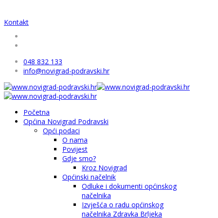
Kontakt
048 832 133
info@novigrad-podravski.hr
Početna
Općina Novigrad Podravski
Opći podaci
O nama
Povijest
Gdje smo?
Kroz Novigrad
Općinski načelnik
Odluke i dokumenti općinskog
načelnika
Izvješća o radu općinskog
načelnika Zdravka Brljeka