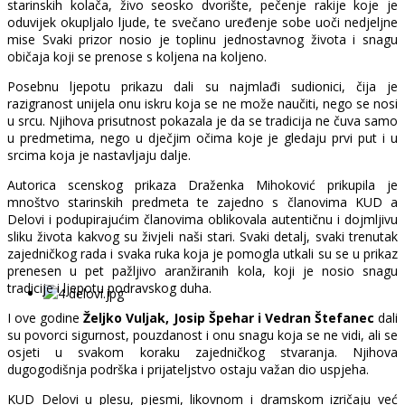
starinskih kolača, živo seosko dvorište, pečenje rakije koje je
oduvijek okupljalo ljude, te svečano uređenje sobe uoči nedjeljne
mise Svaki prizor nosio je toplinu jednostavnog života i snagu
običaja koji se prenose s koljena na koljeno.
Posebnu ljepotu prikazu dali su najmlađi sudionici, čija je
razigranost unijela onu iskru koja se ne može naučiti, nego se nosi
u srcu. Njihova prisutnost pokazala je da se tradicija ne čuva samo
u predmetima, nego u dječjim očima koje je gledaju prvi put i u
srcima koja je nastavljaju dalje.
Autorica scenskog prikaza Draženka Mihoković prikupila je
mnoštvo starinskih predmeta te zajedno s članovima KUD a
Delovi i podupirajućim članovima oblikovala autentičnu i dojmljivu
sliku života kakvog su živjeli naši stari. Svaki detalj, svaki trenutak
zajedničkog rada i svaka ruka koja je pomogla utkali su se u prikaz
prenesen u pet pažljivo aranžiranih kola, koji je nosio snagu
tradicije i ljepotu podravskog duha.
I ove godine
Željko Vuljak, Josip Špehar i Vedran Štefanec
dali
su povorci sigurnost, pouzdanost i onu snagu koja se ne vidi, ali se
osjeti u svakom koraku zajedničkog stvaranja. Njihova
dugogodišnja podrška i prijateljstvo ostaju važan dio uspjeha.
KUD Delovi u plesu, pjesmi, likovnom i dramskom izričaju već