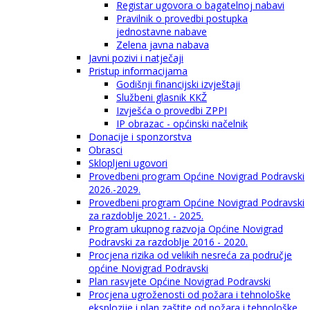
Registar ugovora o bagatelnoj nabavi
Pravilnik o provedbi postupka
jednostavne nabave
Zelena javna nabava
Javni pozivi i natječaji
Pristup informacijama
Godišnji financijski izvještaji
Službeni glasnik KKŽ
Izvješća o provedbi ZPPI
IP obrazac - općinski načelnik
Donacije i sponzorstva
Obrasci
Sklopljeni ugovori
Provedbeni program Općine Novigrad Podravski
2026.-2029.
Provedbeni program Općine Novigrad Podravski
za razdoblje 2021. - 2025.
Program ukupnog razvoja Općine Novigrad
Podravski za razdoblje 2016 - 2020.
Procjena rizika od velikih nesreća za područje
općine Novigrad Podravski
Plan rasvjete Općine Novigrad Podravski
Procjena ugroženosti od požara i tehnološke
eksplozije i plan zaštite od požara i tehnološke