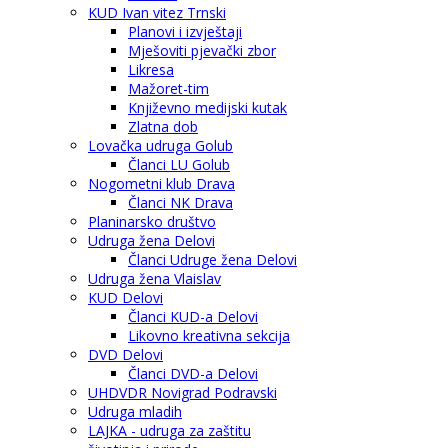
KUD Ivan vitez Trnski
Planovi i izvještaji
Mješoviti pjevački zbor
Likresa
Mažoret-tim
Književno medijski kutak
Zlatna dob
Lovačka udruga Golub
Članci LU Golub
Nogometni klub Drava
Članci NK Drava
Planinarsko društvo
Udruga žena Delovi
Članci Udruge žena Delovi
Udruga žena Vlaislav
KUD Delovi
Članci KUD-a Delovi
Likovno kreativna sekcija
DVD Delovi
Članci DVD-a Delovi
UHDVDR Novigrad Podravski
Udruga mladih
LAJKA - udruga za zaštitu