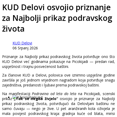
KUD Delovi osvojio priznanje
za Najbolji prikaz podravskog
života
KUD Delovi
06 Srpanj 2026
Priznanje za Najbolji prikaz podravskog života potvrđuje ono što
KUD Delovi već godinama pokazuje na Picokijadi — predan rad,
uspješnost i trajnu posvećenost baštini.
Za članove KUD a Delovi, polovica ove iznimno uspješne godine
završila je još jednom vrijednom nagradom koja potvrđuje snagu
zajedništva, predanosti i ljubavi prema podravskoj baštini.
Na manifestaciji
Podravina od leta do leta
na Picokijadi, scenski
prikaz
„Tak se negda živjelo“
osvojio je priznanje za Najbolji
prikaz podravskog života, potvrđujući da Delovljani baštinu ne
samo čuvaju — nego je žive. U pet aranžiranih kola oživjela je
mala povijest podravskog kraja: gradnja kuće od blata, mirisi