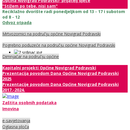
Općina Novigrad Podravski- prijatelj djece
"Stižem po tebe, nisi sam"
Reciklažno dvorište radi ponedjeljkom od 13 - 17 i subotom
od 8 - 12
Odvoz otpada
Mrtvozornici na području općine Novigrad Podravski
Pogrebno poduzeće na području općine Novigrad Podravski
Dimnjačar na području općine
Kapitalni projekti Općine Novigrad Podravski
Prezentacija povodom Dana Općine Novigrad Podravski
2025
Prezentacije povodom Dana Općine Novigrad Podravski
2017.-2024.
Zaštita osobnih podataka
Imovina
e-savjetovanja
Oglasna ploča