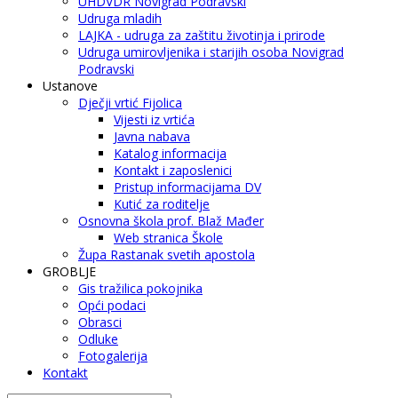
UHDVDR Novigrad Podravski
Udruga mladih
LAJKA - udruga za zaštitu životinja i prirode
Udruga umirovljenika i starijih osoba Novigrad
Podravski
Ustanove
Dječji vrtić Fijolica
Vijesti iz vrtića
Javna nabava
Katalog informacija
Kontakt i zaposlenici
Pristup informacijama DV
Kutić za roditelje
Osnovna škola prof. Blaž Mađer
Web stranica Škole
Župa Rastanak svetih apostola
GROBLJE
Gis tražilica pokojnika
Opći podaci
Obrasci
Odluke
Fotogalerija
Kontakt