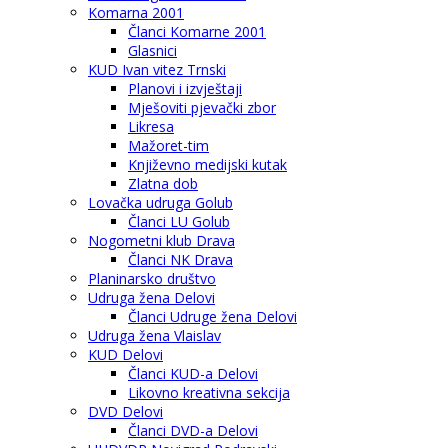
Komarna 2001
Članci Komarne 2001
Glasnici
KUD Ivan vitez Trnski
Planovi i izvještaji
Mješoviti pjevački zbor
Likresa
Mažoret-tim
Književno medijski kutak
Zlatna dob
Lovačka udruga Golub
Članci LU Golub
Nogometni klub Drava
Članci NK Drava
Planinarsko društvo
Udruga žena Delovi
Članci Udruge žena Delovi
Udruga žena Vlaislav
KUD Delovi
Članci KUD-a Delovi
Likovno kreativna sekcija
DVD Delovi
Članci DVD-a Delovi