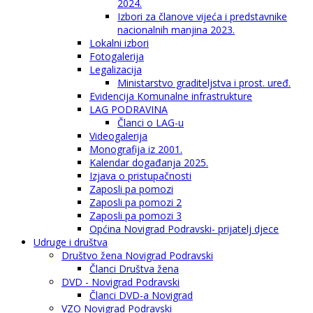
2024.
Izbori za članove vijeća i predstavnike
nacionalnih manjina 2023.
Lokalni izbori
Fotogalerija
Legalizacija
Ministarstvo graditeljstva i prost. uređ.
Evidencija Komunalne infrastrukture
LAG PODRAVINA
Članci o LAG-u
Videogalerija
Monografija iz 2001.
Kalendar događanja 2025.
Izjava o pristupačnosti
Zaposli pa pomozi
Zaposli pa pomozi 2
Zaposli pa pomozi 3
Općina Novigrad Podravski- prijatelj djece
Udruge i društva
Društvo žena Novigrad Podravski
Članci Društva žena
DVD - Novigrad Podravski
Članci DVD-a Novigrad
VZO Novigrad Podravski