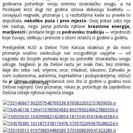
godinama potvrđuje svoju iznimnu stvaralačku snagu, a na
Picokijadi kroz dugi niz godina iznova dokazuju kvalitetu —
osvajajući nagrade, priznanja i, u razdobljima kada su pravila to
dopuštala,
nekoliko puta i prvo mjesto
. Ovaj prikaz zato nije
tek nastup, nego jasna potvrda njihove
kreativne energije,
marljivosti
i predane brige za
podravsku tradiciju
— vrijednosti
koje čuvaju, oblikuju i prenose s istom strašću iz godine u godinu.
Predsjednik KUD a Delovi Toni Karuza istaknuo je da novo
priznanje snažno zaokružuje sve ovogodišnje uspjehe — od
nagrada do brojnih pohvala koje su potvrdile stvaralačku snagu
udruge. Naglasio je da Delovi rastu jer svaki član, bez iznimke,
daje dio sebe: rad, vrijeme, srce, mladost, iskustvo. Zahvalio je
svim sudionicima, autorima, najmlađima i podupirateljima, ističući
da je upravo njihova predanost ono što iz godine u godinu nosi
Delove naprijed. Ovo priznanje, rekao je, potvrđuje da zajedništvo
Delova ostaje njihova najveća snaga.