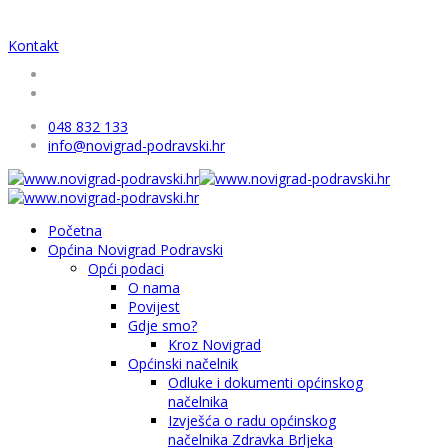
Kontakt
048 832 133
info@novigrad-podravski.hr
Početna
Općina Novigrad Podravski
Opći podaci
O nama
Povijest
Gdje smo?
Kroz Novigrad
Općinski načelnik
Odluke i dokumenti općinskog
načelnika
Izvješća o radu općinskog
načelnika Zdravka Brljeka