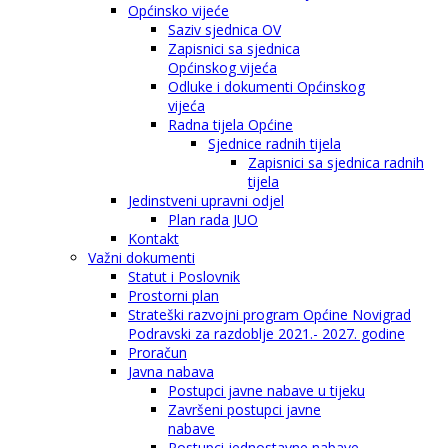
Općinsko vijeće
Saziv sjednica OV
Zapisnici sa sjednica
Općinskog vijeća
Odluke i dokumenti Općinskog
vijeća
Radna tijela Općine
Sjednice radnih tijela
Zapisnici sa sjednica radnih
tijela
Jedinstveni upravni odjel
Plan rada JUO
Kontakt
Važni dokumenti
Statut i Poslovnik
Prostorni plan
Strateški razvojni program Općine Novigrad
Podravski za razdoblje 2021.- 2027. godine
Proračun
Javna nabava
Postupci javne nabave u tijeku
Završeni postupci javne
nabave
Postupci jednostavne nabave