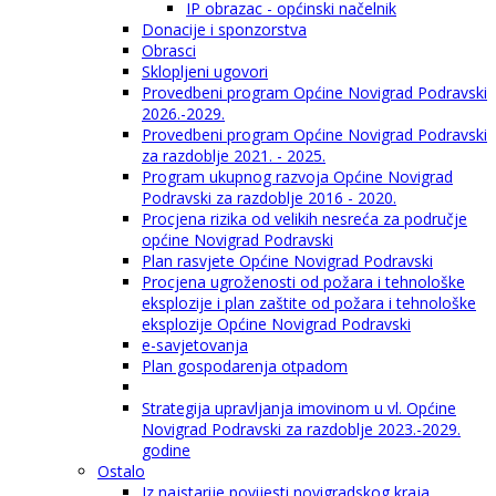
IP obrazac - općinski načelnik
Donacije i sponzorstva
Obrasci
Sklopljeni ugovori
Provedbeni program Općine Novigrad Podravski
2026.-2029.
Provedbeni program Općine Novigrad Podravski
za razdoblje 2021. - 2025.
Program ukupnog razvoja Općine Novigrad
Podravski za razdoblje 2016 - 2020.
Procjena rizika od velikih nesreća za područje
općine Novigrad Podravski
Plan rasvjete Općine Novigrad Podravski
Procjena ugroženosti od požara i tehnološke
eksplozije i plan zaštite od požara i tehnološke
eksplozije Općine Novigrad Podravski
e-savjetovanja
Plan gospodarenja otpadom
Strategija upravljanja imovinom u vl. Općine
Novigrad Podravski za razdoblje 2023.-2029.
godine
Ostalo
Iz najstarije povijesti novigradskog kraja