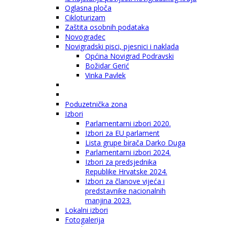
Oglasna ploča
Cikloturizam
Zaštita osobnih podataka
Novogradec
Novigradski pisci, pjesnici i naklada
Općina Novigrad Podravski
Božidar Gerić
Vinka Pavlek
Poduzetnička zona
Izbori
Parlamentarni izbori 2020.
Izbori za EU parlament
Lista grupe birača Darko Duga
Parlamentarni izbori 2024.
Izbori za predsjednika
Republike Hrvatske 2024.
Izbori za članove vijeća i
predstavnike nacionalnih
manjina 2023.
Lokalni izbori
Fotogalerija