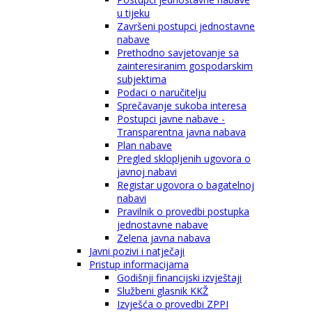
u tijeku
Završeni postupci jednostavne
nabave
Prethodno savjetovanje sa
zainteresiranim gospodarskim
subjektima
Podaci o naručitelju
Sprečavanje sukoba interesa
Postupci javne nabave -
Transparentna javna nabava
Plan nabave
Pregled sklopljenih ugovora o
javnoj nabavi
Registar ugovora o bagatelnoj
nabavi
Pravilnik o provedbi postupka
jednostavne nabave
Zelena javna nabava
Javni pozivi i natječaji
Pristup informacijama
Godišnji financijski izvještaji
Službeni glasnik KKŽ
Izvješća o provedbi ZPPI