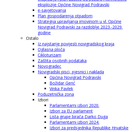
eksplozije Općine Novigrad Podravski
e-savjetovanja
Plan gospodarenja otpadom
Strategija upravljanja imovinom u vl. Općine
Novigrad Podravski za razdoblje 2023.-2029.
godine
Ostalo
Iz najstarije povijesti novigradskog kraja
Oglasna ploča
Cikloturizam
Zaštita osobnih podataka
Novogradec
Novigradski pisci, pjesnici i naklada
Općina Novigrad Podravski
Božidar Gerić
Vinka Pavlek
Poduzetnička zona
Izbori
Parlamentarni izbori 2020.
Izbori za EU parlament
Lista grupe birača Darko Duga
Parlamentarni izbori 2024.
Izbori za predsjednika Republike Hrvatske