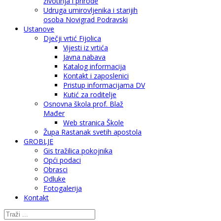
životinja i prirode
Udruga umirovljenika i starijih
osoba Novigrad Podravski
Ustanove
Dječji vrtić Fijolica
Vijesti iz vrtića
Javna nabava
Katalog informacija
Kontakt i zaposlenici
Pristup informacijama DV
Kutić za roditelje
Osnovna škola prof. Blaž
Mađer
Web stranica Škole
Župa Rastanak svetih apostola
GROBLJE
Gis tražilica pokojnika
Opći podaci
Obrasci
Odluke
Fotogalerija
Kontakt