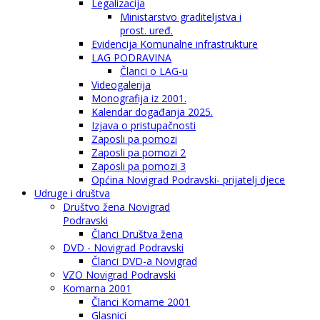
Legalizacija
Ministarstvo graditeljstva i
prost. uređ.
Evidencija Komunalne infrastrukture
LAG PODRAVINA
Članci o LAG-u
Videogalerija
Monografija iz 2001.
Kalendar događanja 2025.
Izjava o pristupačnosti
Zaposli pa pomozi
Zaposli pa pomozi 2
Zaposli pa pomozi 3
Općina Novigrad Podravski- prijatelj djece
Udruge i društva
Društvo žena Novigrad
Podravski
Članci Društva žena
DVD - Novigrad Podravski
Članci DVD-a Novigrad
VZO Novigrad Podravski
Komarna 2001
Članci Komarne 2001
Glasnici