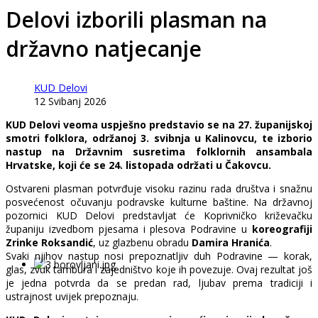
Delovi izborili plasman na
državno natjecanje
KUD Delovi
12 Svibanj 2026
KUD Delovi veoma uspješno predstavio se na 27. županijskoj
smotri folklora, održanoj 3. svibnja u Kalinovcu, te izborio
nastup na Državnim susretima folklornih ansambala
Hrvatske, koji će se 24. listopada održati u Čakovcu.
Ostvareni plasman potvrđuje visoku razinu rada društva i snažnu
posvećenost očuvanju podravske kulturne baštine. Na državnoj
pozornici KUD Delovi predstavljat će Koprivničko križevačku
županiju izvedbom pjesama i plesova Podravine u
koreografiji
Zrinke Roksandić
, uz glazbenu obradu
Damira Hranića
.
Svaki njihov nastup nosi prepoznatljiv duh Podravine — korak,
glas, zvuk tambura i zajedništvo koje ih povezuje. Ovaj rezultat još
je jedna potvrda da se predan rad, ljubav prema tradiciji i
ustrajnost uvijek prepoznaju.