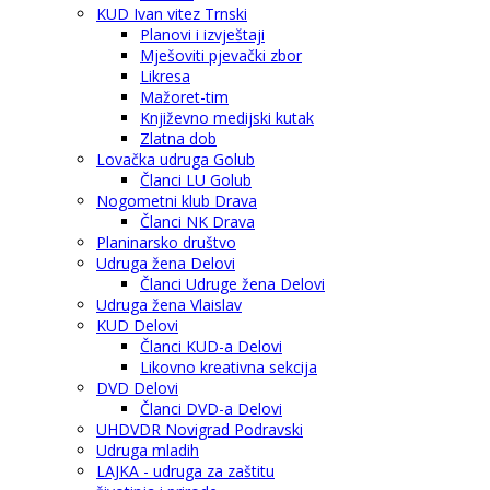
KUD Ivan vitez Trnski
Planovi i izvještaji
Mješoviti pjevački zbor
Likresa
Mažoret-tim
Književno medijski kutak
Zlatna dob
Lovačka udruga Golub
Članci LU Golub
Nogometni klub Drava
Članci NK Drava
Planinarsko društvo
Udruga žena Delovi
Članci Udruge žena Delovi
Udruga žena Vlaislav
KUD Delovi
Članci KUD-a Delovi
Likovno kreativna sekcija
DVD Delovi
Članci DVD-a Delovi
UHDVDR Novigrad Podravski
Udruga mladih
LAJKA - udruga za zaštitu