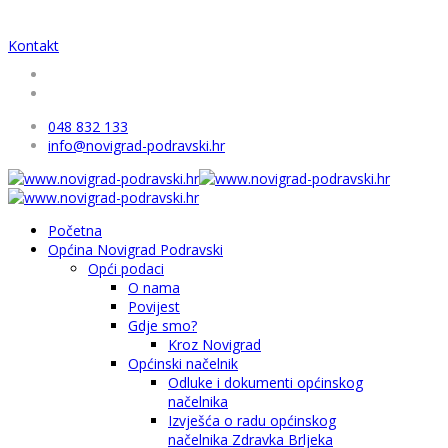
Kontakt
048 832 133
info@novigrad-podravski.hr
Početna
Općina Novigrad Podravski
Opći podaci
O nama
Povijest
Gdje smo?
Kroz Novigrad
Općinski načelnik
Odluke i dokumenti općinskog
načelnika
Izvješća o radu općinskog
načelnika Zdravka Brljeka