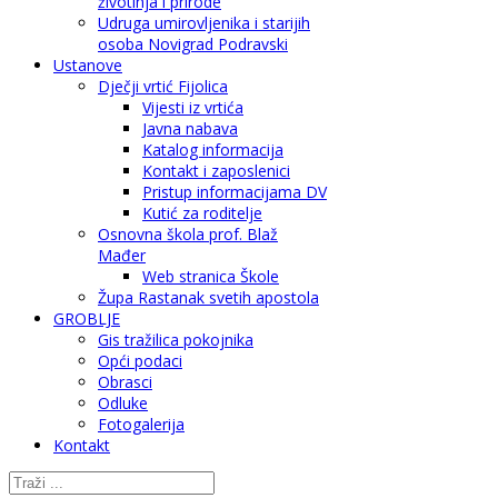
životinja i prirode
Udruga umirovljenika i starijih
osoba Novigrad Podravski
Ustanove
Dječji vrtić Fijolica
Vijesti iz vrtića
Javna nabava
Katalog informacija
Kontakt i zaposlenici
Pristup informacijama DV
Kutić za roditelje
Osnovna škola prof. Blaž
Mađer
Web stranica Škole
Župa Rastanak svetih apostola
GROBLJE
Gis tražilica pokojnika
Opći podaci
Obrasci
Odluke
Fotogalerija
Kontakt