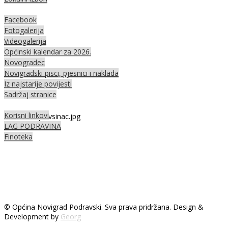
Facebook
Fotogalerija
Videogalerija
Općinski kalendar za 2026.
Novogradec
Novigradski pisci, pjesnici i naklada
Iz najstarije povijesti
Sadržaj stranice
Korisni linkovi
LAG PODRAVINA
Finoteka
© Općina Novigrad Podravski. Sva prava pridržana. Design &
Development by
Georg