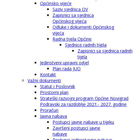
Općinsko vijeće
Saziv sjednica OV
Zapisnici sa sjednica
Općinskog vijeća
Odluke i dokumenti Općinskog
vijeća
Radna tijela Općine
Sjednice radnih tijela
Zapisnici sa sjednica radnih
tijela
Jedinstveni upravni odjel
Plan rada JUO
Kontakt
Važni dokumenti
Statut i Poslovnik
Prostorni plan
Strateški razvojni program Općine Novigrad
Podravski za razdoblje 2021.- 2027. godine
Proračun
Javna nabava
Postupci javne nabave u tijeku
Završeni postupci javne
nabave
Postupci jednostavne nabave