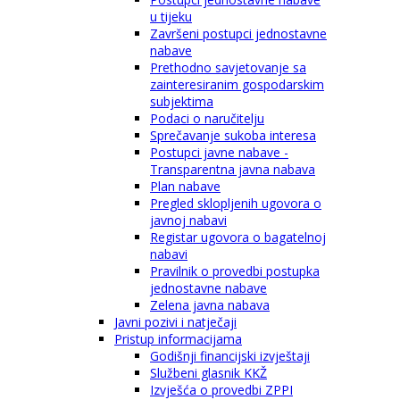
u tijeku
Završeni postupci jednostavne
nabave
Prethodno savjetovanje sa
zainteresiranim gospodarskim
subjektima
Podaci o naručitelju
Sprečavanje sukoba interesa
Postupci javne nabave -
Transparentna javna nabava
Plan nabave
Pregled sklopljenih ugovora o
javnoj nabavi
Registar ugovora o bagatelnoj
nabavi
Pravilnik o provedbi postupka
jednostavne nabave
Zelena javna nabava
Javni pozivi i natječaji
Pristup informacijama
Godišnji financijski izvještaji
Službeni glasnik KKŽ
Izvješća o provedbi ZPPI