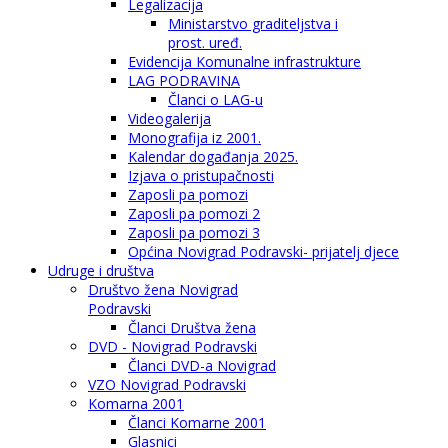
Legalizacija
Ministarstvo graditeljstva i
prost. uređ.
Evidencija Komunalne infrastrukture
LAG PODRAVINA
Članci o LAG-u
Videogalerija
Monografija iz 2001.
Kalendar događanja 2025.
Izjava o pristupačnosti
Zaposli pa pomozi
Zaposli pa pomozi 2
Zaposli pa pomozi 3
Općina Novigrad Podravski- prijatelj djece
Udruge i društva
Društvo žena Novigrad
Podravski
Članci Društva žena
DVD - Novigrad Podravski
Članci DVD-a Novigrad
VZO Novigrad Podravski
Komarna 2001
Članci Komarne 2001
Glasnici