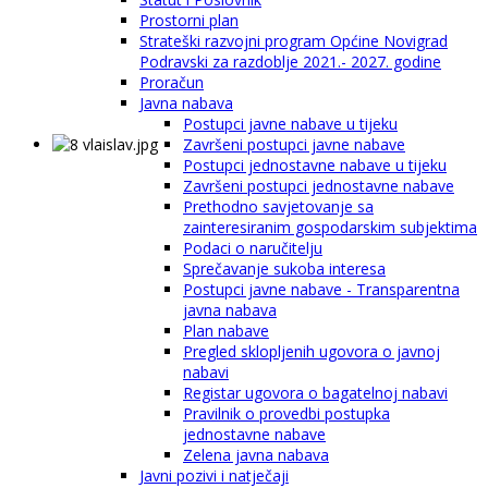
Prostorni plan
Strateški razvojni program Općine Novigrad
Podravski za razdoblje 2021.- 2027. godine
Proračun
Javna nabava
Postupci javne nabave u tijeku
Završeni postupci javne nabave
Postupci jednostavne nabave u tijeku
Završeni postupci jednostavne nabave
Prethodno savjetovanje sa
zainteresiranim gospodarskim subjektima
Podaci o naručitelju
Sprečavanje sukoba interesa
Postupci javne nabave - Transparentna
javna nabava
Plan nabave
Pregled sklopljenih ugovora o javnoj
nabavi
Registar ugovora o bagatelnoj nabavi
Pravilnik o provedbi postupka
jednostavne nabave
Zelena javna nabava
Javni pozivi i natječaji