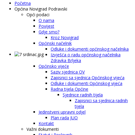
Početna
Općina Novigrad Podravski
Opći podaci
O nama
Povijest
Gdje smo?
Kroz Novigrad
Općinski načelnik
Odluke i dokumenti općinskog načelnika
Izvješća o radu općinskog načelnika
Zdravka Brljeka
Općinsko vijeće
Saziv sjednica OV
Zapisnici sa sjednica Općinskog vijeća
Odluke i dokumenti Općinskog vijeća
Radna tijela Općine
Sjednice radnih tijela
Zapisnici sa sjednica radnih
tijela
Jedinstveni upravni odjel
Plan rada JUO
Kontakt
Važni dokumenti
Statut i Poslovnik