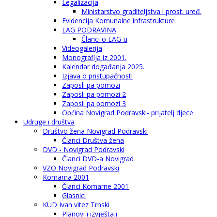
Legalizacija
Ministarstvo graditeljstva i prost. uređ.
Evidencija Komunalne infrastrukture
LAG PODRAVINA
Članci o LAG-u
Videogalerija
Monografija iz 2001.
Kalendar događanja 2025.
Izjava o pristupačnosti
Zaposli pa pomozi
Zaposli pa pomozi 2
Zaposli pa pomozi 3
Općina Novigrad Podravski- prijatelj djece
Udruge i društva
Društvo žena Novigrad Podravski
Članci Društva žena
DVD - Novigrad Podravski
Članci DVD-a Novigrad
VZO Novigrad Podravski
Komarna 2001
Članci Komarne 2001
Glasnici
KUD Ivan vitez Trnski
Planovi i izvještaji