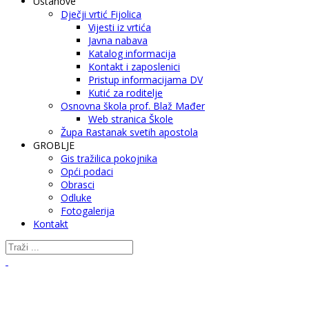
Ustanove
Dječji vrtić Fijolica
Vijesti iz vrtića
Javna nabava
Katalog informacija
Kontakt i zaposlenici
Pristup informacijama DV
Kutić za roditelje
Osnovna škola prof. Blaž Mađer
Web stranica Škole
Župa Rastanak svetih apostola
GROBLJE
Gis tražilica pokojnika
Opći podaci
Obrasci
Odluke
Fotogalerija
Kontakt