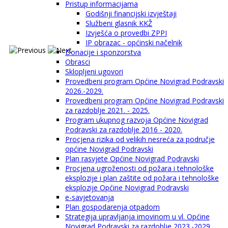
Pristup informacijama
Godišnji financijski izvještaji
Službeni glasnik KKŽ
Izvješća o provedbi ZPPI
IP obrazac - općinski načelnik
Donacije i sponzorstva
Obrasci
Sklopljeni ugovori
Provedbeni program Općine Novigrad Podravski
2026.-2029.
Provedbeni program Općine Novigrad Podravski
za razdoblje 2021. - 2025.
Program ukupnog razvoja Općine Novigrad
Podravski za razdoblje 2016 - 2020.
Procjena rizika od velikih nesreća za područje
općine Novigrad Podravski
Plan rasvjete Općine Novigrad Podravski
Procjena ugroženosti od požara i tehnološke
eksplozije i plan zaštite od požara i tehnološke
eksplozije Općine Novigrad Podravski
e-savjetovanja
Plan gospodarenja otpadom
Strategija upravljanja imovinom u vl. Općine
Novigrad Podravski za razdoblje 2023.-2029.