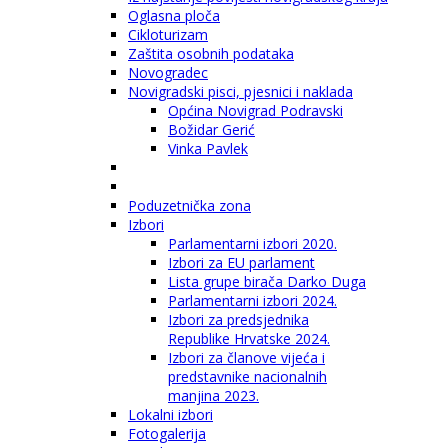
Oglasna ploča
Cikloturizam
Zaštita osobnih podataka
Novogradec
Novigradski pisci, pjesnici i naklada
Općina Novigrad Podravski
Božidar Gerić
Vinka Pavlek
Poduzetnička zona
Izbori
Parlamentarni izbori 2020.
Izbori za EU parlament
Lista grupe birača Darko Duga
Parlamentarni izbori 2024.
Izbori za predsjednika
Republike Hrvatske 2024.
Izbori za članove vijeća i
predstavnike nacionalnih
manjina 2023.
Lokalni izbori
Fotogalerija