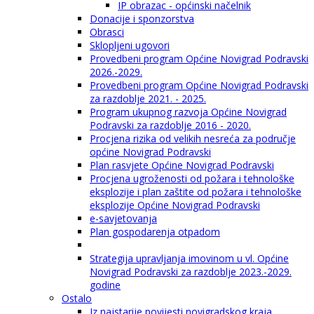
IP obrazac - općinski načelnik
Donacije i sponzorstva
Obrasci
Sklopljeni ugovori
Provedbeni program Općine Novigrad Podravski
2026.-2029.
Provedbeni program Općine Novigrad Podravski
za razdoblje 2021. - 2025.
Program ukupnog razvoja Općine Novigrad
Podravski za razdoblje 2016 - 2020.
Procjena rizika od velikih nesreća za područje
općine Novigrad Podravski
Plan rasvjete Općine Novigrad Podravski
Procjena ugroženosti od požara i tehnološke
eksplozije i plan zaštite od požara i tehnološke
eksplozije Općine Novigrad Podravski
e-savjetovanja
Plan gospodarenja otpadom
Strategija upravljanja imovinom u vl. Općine
Novigrad Podravski za razdoblje 2023.-2029.
godine
Ostalo
Iz najstarije povijesti novigradskog kraja