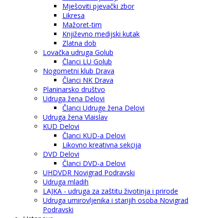
Mješoviti pjevački zbor
Likresa
Mažoret-tim
Književno medijski kutak
Zlatna dob
Lovačka udruga Golub
Članci LU Golub
Nogometni klub Drava
Članci NK Drava
Planinarsko društvo
Udruga žena Delovi
Članci Udruge žena Delovi
Udruga žena Vlaislav
KUD Delovi
Članci KUD-a Delovi
Likovno kreativna sekcija
DVD Delovi
Članci DVD-a Delovi
UHDVDR Novigrad Podravski
Udruga mladih
LAJKA - udruga za zaštitu životinja i prirode
Udruga umirovljenika i starijih osoba Novigrad
Podravski