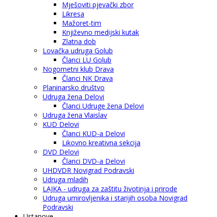
Mješoviti pjevački zbor
Likresa
Mažoret-tim
Književno medijski kutak
Zlatna dob
Lovačka udruga Golub
Članci LU Golub
Nogometni klub Drava
Članci NK Drava
Planinarsko društvo
Udruga žena Delovi
Članci Udruge žena Delovi
Udruga žena Vlaislav
KUD Delovi
Članci KUD-a Delovi
Likovno kreativna sekcija
DVD Delovi
Članci DVD-a Delovi
UHDVDR Novigrad Podravski
Udruga mladih
LAJKA - udruga za zaštitu životinja i prirode
Udruga umirovljenika i starijih osoba Novigrad
Podravski
Ustanove