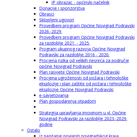
IP obrazac - općinski načelnik
Donacije i sponzorstva
Obrasci
Sklopljeni ugovori
Provedbeni program Općine Novigrad Podravski
2026.-2029.
Provedbeni program Općine Novigrad Podravski
za razdoblje 2021. - 2025.
Program ukupnog razvoja Općine Novigrad
Podravski za razdoblje 2016 - 2020.
Procjena rizika od velikih nesreća za područje
općine Novigrad Podravski
Plan rasvjete Općine Novigrad Podravski
Procjena ugroženosti od požara i tehnološke
eksplozije i plan zaštite od požara i tehnološke
eksplozije Općine Novigrad Podravski
e-savjetovanja
Plan gospodarenja otpadom
Strategija upravljanja imovinom u vl. Općine
Novigrad Podravski za razdoblje 2023.-2029.
godine
Ostalo
Iz najstarije povijesti novigradskog kraja