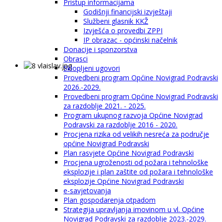
Pristup informacijama
Godišnji financijski izvještaji
Službeni glasnik KKŽ
Izvješća o provedbi ZPPI
IP obrazac - općinski načelnik
Donacije i sponzorstva
Obrasci
Sklopljeni ugovori
Provedbeni program Općine Novigrad Podravski
2026.-2029.
Provedbeni program Općine Novigrad Podravski
za razdoblje 2021. - 2025.
Program ukupnog razvoja Općine Novigrad
Podravski za razdoblje 2016 - 2020.
Procjena rizika od velikih nesreća za područje
općine Novigrad Podravski
Plan rasvjete Općine Novigrad Podravski
Procjena ugroženosti od požara i tehnološke
eksplozije i plan zaštite od požara i tehnološke
eksplozije Općine Novigrad Podravski
e-savjetovanja
Plan gospodarenja otpadom
Strategija upravljanja imovinom u vl. Općine
Novigrad Podravski za razdoblje 2023.-2029.