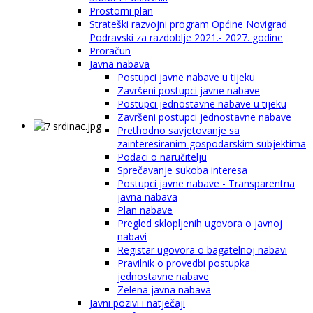
Prostorni plan
Strateški razvojni program Općine Novigrad
Podravski za razdoblje 2021.- 2027. godine
Proračun
Javna nabava
Postupci javne nabave u tijeku
Završeni postupci javne nabave
Postupci jednostavne nabave u tijeku
Završeni postupci jednostavne nabave
Prethodno savjetovanje sa
zainteresiranim gospodarskim subjektima
Podaci o naručitelju
Sprečavanje sukoba interesa
Postupci javne nabave - Transparentna
javna nabava
Plan nabave
Pregled sklopljenih ugovora o javnoj
nabavi
Registar ugovora o bagatelnoj nabavi
Pravilnik o provedbi postupka
jednostavne nabave
Zelena javna nabava
Javni pozivi i natječaji