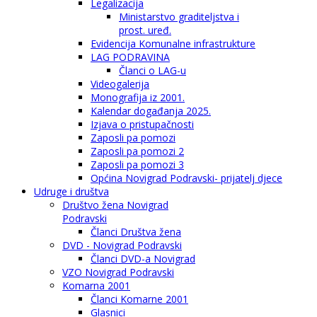
Legalizacija
Ministarstvo graditeljstva i
prost. uređ.
Evidencija Komunalne infrastrukture
LAG PODRAVINA
Članci o LAG-u
Videogalerija
Monografija iz 2001.
Kalendar događanja 2025.
Izjava o pristupačnosti
Zaposli pa pomozi
Zaposli pa pomozi 2
Zaposli pa pomozi 3
Općina Novigrad Podravski- prijatelj djece
Udruge i društva
Društvo žena Novigrad
Podravski
Članci Društva žena
DVD - Novigrad Podravski
Članci DVD-a Novigrad
VZO Novigrad Podravski
Komarna 2001
Članci Komarne 2001
Glasnici