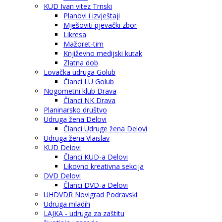
KUD Ivan vitez Trnski
Planovi i izvještaji
Mješoviti pjevački zbor
Likresa
Mažoret-tim
Književno medijski kutak
Zlatna dob
Lovačka udruga Golub
Članci LU Golub
Nogometni klub Drava
Članci NK Drava
Planinarsko društvo
Udruga žena Delovi
Članci Udruge žena Delovi
Udruga žena Vlaislav
KUD Delovi
Članci KUD-a Delovi
Likovno kreativna sekcija
DVD Delovi
Članci DVD-a Delovi
UHDVDR Novigrad Podravski
Udruga mladih
LAJKA - udruga za zaštitu