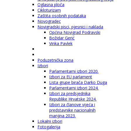
Oglasna ploča
Cikloturizam
Zaštita osobnih podataka
Novogradec
Novigradski pisci, pjesnici i naklada
Općina Novigrad Podravski
Božidar Gerić
Vinka Pavlek
Poduzetnička zona
Izbori
Parlamentarni izbori 2020.
Izbori za EU parlament
Lista grupe birača Darko Duga
Parlamentarni izbori 2024.
Izbori za predsjednika
Republike Hrvatske 2024.
Izbori za članove vijeća i
predstavnike nacionalnih
manjina 2023.
Lokalni izbori
Fotogalerija