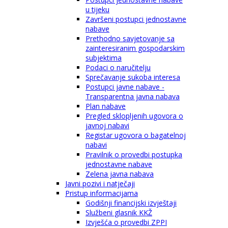
u tijeku
Završeni postupci jednostavne
nabave
Prethodno savjetovanje sa
zainteresiranim gospodarskim
subjektima
Podaci o naručitelju
Sprečavanje sukoba interesa
Postupci javne nabave -
Transparentna javna nabava
Plan nabave
Pregled sklopljenih ugovora o
javnoj nabavi
Registar ugovora o bagatelnoj
nabavi
Pravilnik o provedbi postupka
jednostavne nabave
Zelena javna nabava
Javni pozivi i natječaji
Pristup informacijama
Godišnji financijski izvještaji
Službeni glasnik KKŽ
Izvješća o provedbi ZPPI