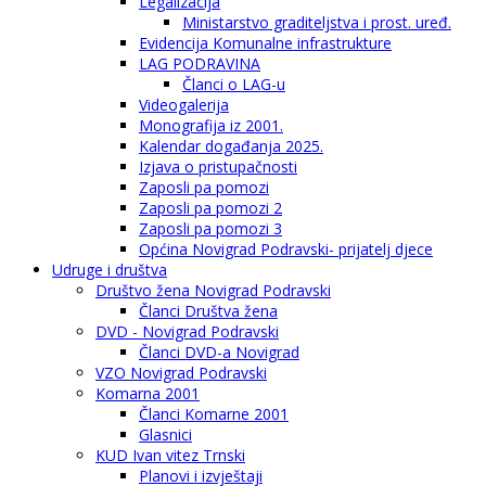
Legalizacija
Ministarstvo graditeljstva i prost. uređ.
Evidencija Komunalne infrastrukture
LAG PODRAVINA
Članci o LAG-u
Videogalerija
Monografija iz 2001.
Kalendar događanja 2025.
Izjava o pristupačnosti
Zaposli pa pomozi
Zaposli pa pomozi 2
Zaposli pa pomozi 3
Općina Novigrad Podravski- prijatelj djece
Udruge i društva
Društvo žena Novigrad Podravski
Članci Društva žena
DVD - Novigrad Podravski
Članci DVD-a Novigrad
VZO Novigrad Podravski
Komarna 2001
Članci Komarne 2001
Glasnici
KUD Ivan vitez Trnski
Planovi i izvještaji