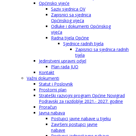
Općinsko vijeće
Saziv sjednica OV
Zapisnici sa sjednica
Općinskog vijeća
Odluke i dokumenti Općinskog
vijeća
Radna tijela Općine
Sjednice radnih tijela
Zapisnici sa sjednica radnih
tijela
Jedinstveni upravni odjel
Plan rada JUO
Kontakt
Važni dokumenti
Statut i Poslovnik
Prostorni plan
Strateški razvojni program Općine Novigrad
Podravski za razdoblje 2021.- 2027. godine
Proračun
Javna nabava
Postupci javne nabave u tijeku
Završeni postupci javne
nabave
Postupci jednostavne nabave