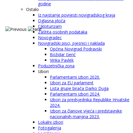
godine
Ostalo
Iz najstarije povijesti novigradskog kraja
Oglasna ploča
Cikloturizam
Zaštita osobnih podataka
Novogradec
Novigradski pisci, pjesnici i naklada
Općina Novigrad Podravski
Božidar Gerić
Vinka Pavlek
Poduzetnička zona
Izbori
Parlamentarni izbori 2020.
Izbori za EU parlament
Lista grupe birača Darko Duga
Parlamentarni izbori 2024.
Izbori za predsjednika Republike Hrvatske
2024.
Izbori za članove vijeća i predstavnike
nacionalnih manjina 2023.
Lokalni izbori
Fotogalerija