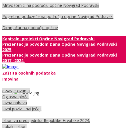
Mrtvozornici na području općine Novigrad Podravski
Pogrebno poduzeće na području općine Novigrad Podravski
Dimnjačar na području općine
Kapitalni projekti Općine Novigrad Podravski
Prezentacija povodom Dana Općine Novigrad Podravski
2025
Prezentacije povodom Dana Općine Novigrad Podravski
2017.-2024.
Zaštita osobnih podataka
Imovina
e-savjetovanja
Oglasna ploča
Javna nabava
Javni pozivi i natječaji
Izbori za predsjednika Republike Hrvatske 2024.
Lokalni izbori