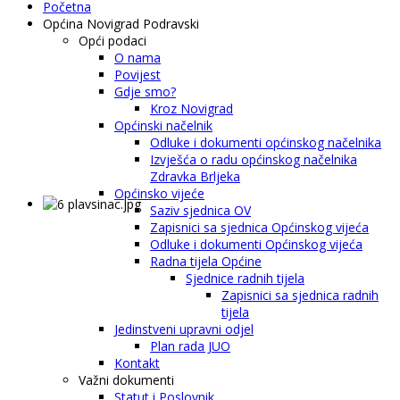
Početna
Općina Novigrad Podravski
Opći podaci
O nama
Povijest
Gdje smo?
Kroz Novigrad
Općinski načelnik
Odluke i dokumenti općinskog načelnika
Izvješća o radu općinskog načelnika
Zdravka Brljeka
Općinsko vijeće
Saziv sjednica OV
Zapisnici sa sjednica Općinskog vijeća
Odluke i dokumenti Općinskog vijeća
Radna tijela Općine
Sjednice radnih tijela
Zapisnici sa sjednica radnih
tijela
Jedinstveni upravni odjel
Plan rada JUO
Kontakt
Važni dokumenti
Statut i Poslovnik