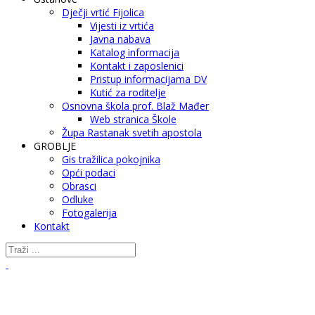
Dječji vrtić Fijolica
Vijesti iz vrtića
Javna nabava
Katalog informacija
Kontakt i zaposlenici
Pristup informacijama DV
Kutić za roditelje
Osnovna škola prof. Blaž Mađer
Web stranica Škole
Župa Rastanak svetih apostola
GROBLJE
Gis tražilica pokojnika
Opći podaci
Obrasci
Odluke
Fotogalerija
Kontakt