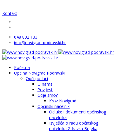
Kontakt
048 832 133
info@novigrad-podravski.hr
Početna
Općina Novigrad Podravski
Opći podaci
O nama
Povijest
Gdje smo?
Kroz Novigrad
Općinski načelnik
Odluke i dokumenti općinskog
načelnika
Izvješća o radu općinskog
načelnika Zdravka Brljeka