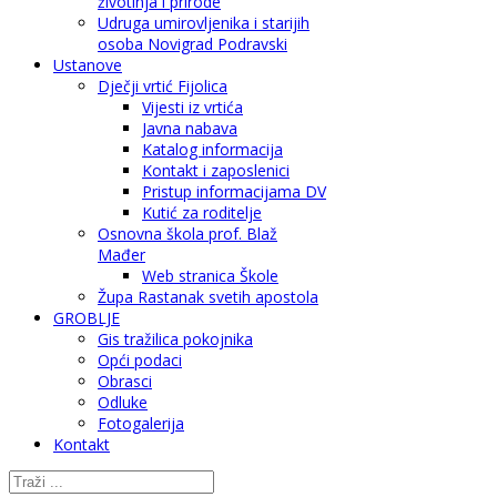
životinja i prirode
Udruga umirovljenika i starijih
osoba Novigrad Podravski
Ustanove
Dječji vrtić Fijolica
Vijesti iz vrtića
Javna nabava
Katalog informacija
Kontakt i zaposlenici
Pristup informacijama DV
Kutić za roditelje
Osnovna škola prof. Blaž
Mađer
Web stranica Škole
Župa Rastanak svetih apostola
GROBLJE
Gis tražilica pokojnika
Opći podaci
Obrasci
Odluke
Fotogalerija
Kontakt