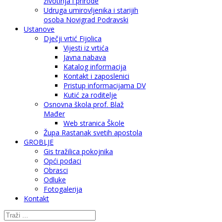
životinja i prirode
Udruga umirovljenika i starijih
osoba Novigrad Podravski
Ustanove
Dječji vrtić Fijolica
Vijesti iz vrtića
Javna nabava
Katalog informacija
Kontakt i zaposlenici
Pristup informacijama DV
Kutić za roditelje
Osnovna škola prof. Blaž
Mađer
Web stranica Škole
Župa Rastanak svetih apostola
GROBLJE
Gis tražilica pokojnika
Opći podaci
Obrasci
Odluke
Fotogalerija
Kontakt