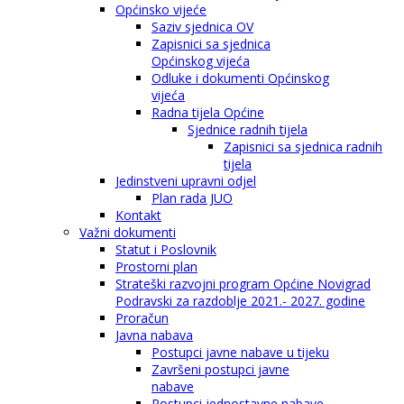
Općinsko vijeće
Saziv sjednica OV
Zapisnici sa sjednica
Općinskog vijeća
Odluke i dokumenti Općinskog
vijeća
Radna tijela Općine
Sjednice radnih tijela
Zapisnici sa sjednica radnih
tijela
Jedinstveni upravni odjel
Plan rada JUO
Kontakt
Važni dokumenti
Statut i Poslovnik
Prostorni plan
Strateški razvojni program Općine Novigrad
Podravski za razdoblje 2021.- 2027. godine
Proračun
Javna nabava
Postupci javne nabave u tijeku
Završeni postupci javne
nabave
Postupci jednostavne nabave