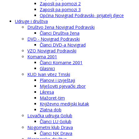
Zaposli pa pomozi 2
Zaposli pa pomozi 3
Općina Novigrad Podravski- prijatelj djece
Udruge i društva
Društvo žena Novigrad Podravski
Članci Društva žena
DVD - Novigrad Podravski
Članci DVD-a Novigrad
VZO Novigrad Podravski
Komarna 2001
Članci Komarne 2001
Glasnici
KUD Ivan vitez Trnski
Planovi i izvještaji
Mješoviti pjevački zbor
Likresa
Mažoret-tim
Književno medijski kutak
Zlatna dob
Lovačka udruga Golub
Članci LU Golub
Nogometni klub Drava
Članci NK Drava