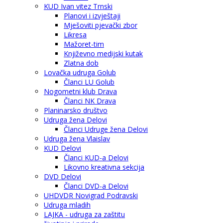
KUD Ivan vitez Trnski
Planovi i izvještaji
Mješoviti pjevački zbor
Likresa
Mažoret-tim
Književno medijski kutak
Zlatna dob
Lovačka udruga Golub
Članci LU Golub
Nogometni klub Drava
Članci NK Drava
Planinarsko društvo
Udruga žena Delovi
Članci Udruge žena Delovi
Udruga žena Vlaislav
KUD Delovi
Članci KUD-a Delovi
Likovno kreativna sekcija
DVD Delovi
Članci DVD-a Delovi
UHDVDR Novigrad Podravski
Udruga mladih
LAJKA - udruga za zaštitu