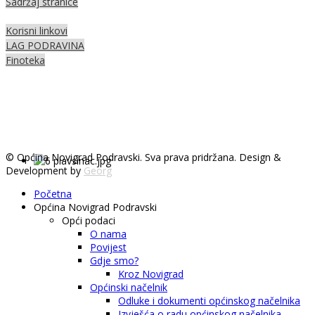
Sadržaj stranice
Korisni linkovi
LAG PODRAVINA
Finoteka
© Općina Novigrad Podravski. Sva prava pridržana. Design &
Development by
Georg
Početna
Općina Novigrad Podravski
Opći podaci
O nama
Povijest
Gdje smo?
Kroz Novigrad
Općinski načelnik
Odluke i dokumenti općinskog načelnika
Izvješća o radu općinskog načelnika