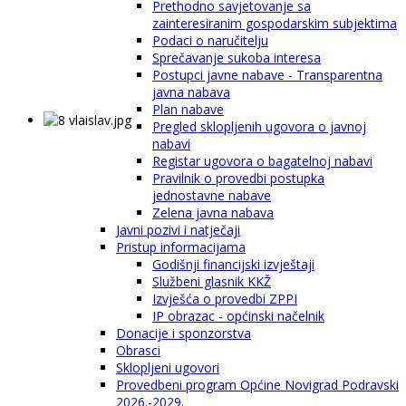
Prethodno savjetovanje sa
zainteresiranim gospodarskim subjektima
Podaci o naručitelju
Sprečavanje sukoba interesa
Postupci javne nabave - Transparentna
javna nabava
Plan nabave
Pregled sklopljenih ugovora o javnoj
nabavi
Registar ugovora o bagatelnoj nabavi
Pravilnik o provedbi postupka
jednostavne nabave
Zelena javna nabava
Javni pozivi i natječaji
Pristup informacijama
Godišnji financijski izvještaji
Službeni glasnik KKŽ
Izvješća o provedbi ZPPI
IP obrazac - općinski načelnik
Donacije i sponzorstva
Obrasci
Sklopljeni ugovori
Provedbeni program Općine Novigrad Podravski
2026.-2029.