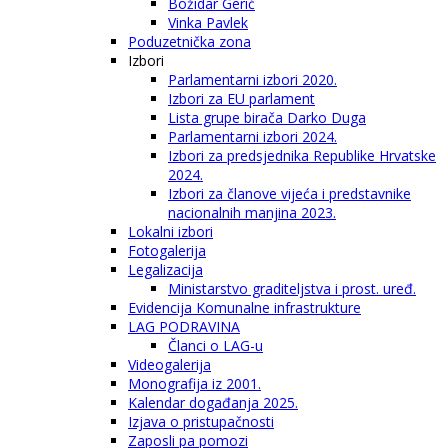
Božidar Gerić
Vinka Pavlek
Poduzetnička zona
Izbori
Parlamentarni izbori 2020.
Izbori za EU parlament
Lista grupe birača Darko Duga
Parlamentarni izbori 2024.
Izbori za predsjednika Republike Hrvatske
2024.
Izbori za članove vijeća i predstavnike
nacionalnih manjina 2023.
Lokalni izbori
Fotogalerija
Legalizacija
Ministarstvo graditeljstva i prost. uređ.
Evidencija Komunalne infrastrukture
LAG PODRAVINA
Članci o LAG-u
Videogalerija
Monografija iz 2001.
Kalendar događanja 2025.
Izjava o pristupačnosti
Zaposli pa pomozi