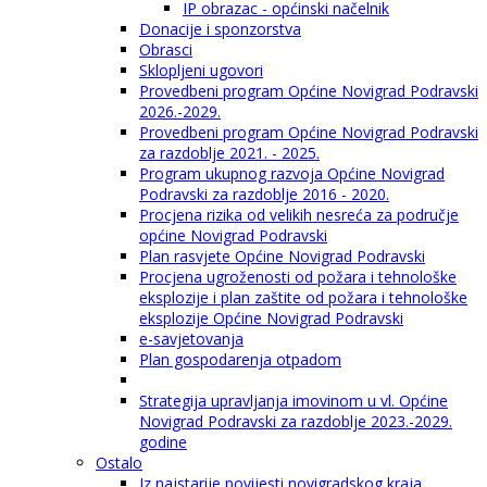
IP obrazac - općinski načelnik
Donacije i sponzorstva
Obrasci
Sklopljeni ugovori
Provedbeni program Općine Novigrad Podravski
2026.-2029.
Provedbeni program Općine Novigrad Podravski
za razdoblje 2021. - 2025.
Program ukupnog razvoja Općine Novigrad
Podravski za razdoblje 2016 - 2020.
Procjena rizika od velikih nesreća za područje
općine Novigrad Podravski
Plan rasvjete Općine Novigrad Podravski
Procjena ugroženosti od požara i tehnološke
eksplozije i plan zaštite od požara i tehnološke
eksplozije Općine Novigrad Podravski
e-savjetovanja
Plan gospodarenja otpadom
Strategija upravljanja imovinom u vl. Općine
Novigrad Podravski za razdoblje 2023.-2029.
godine
Ostalo
Iz najstarije povijesti novigradskog kraja