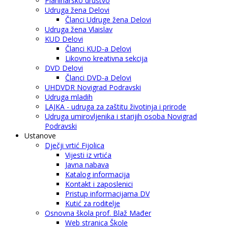
Planinarsko društvo
Udruga žena Delovi
Članci Udruge žena Delovi
Udruga žena Vlaislav
KUD Delovi
Članci KUD-a Delovi
Likovno kreativna sekcija
DVD Delovi
Članci DVD-a Delovi
UHDVDR Novigrad Podravski
Udruga mladih
LAJKA - udruga za zaštitu životinja i prirode
Udruga umirovljenika i starijih osoba Novigrad
Podravski
Ustanove
Dječji vrtić Fijolica
Vijesti iz vrtića
Javna nabava
Katalog informacija
Kontakt i zaposlenici
Pristup informacijama DV
Kutić za roditelje
Osnovna škola prof. Blaž Mađer
Web stranica Škole