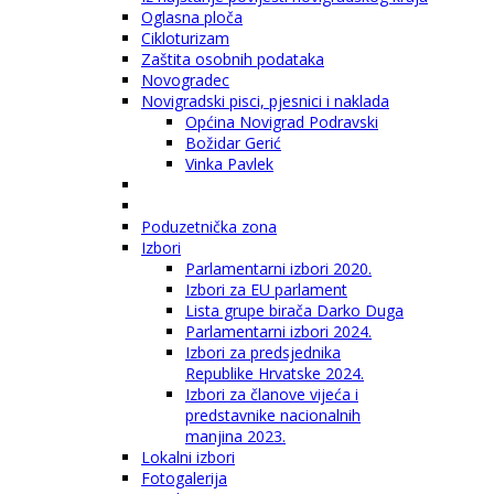
Oglasna ploča
Cikloturizam
Zaštita osobnih podataka
Novogradec
Novigradski pisci, pjesnici i naklada
Općina Novigrad Podravski
Božidar Gerić
Vinka Pavlek
Poduzetnička zona
Izbori
Parlamentarni izbori 2020.
Izbori za EU parlament
Lista grupe birača Darko Duga
Parlamentarni izbori 2024.
Izbori za predsjednika
Republike Hrvatske 2024.
Izbori za članove vijeća i
predstavnike nacionalnih
manjina 2023.
Lokalni izbori
Fotogalerija