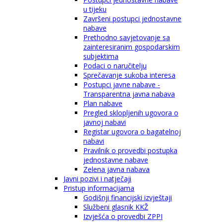
u tijeku
Završeni postupci jednostavne
nabave
Prethodno savjetovanje sa
zainteresiranim gospodarskim
subjektima
Podaci o naručitelju
Sprečavanje sukoba interesa
Postupci javne nabave -
Transparentna javna nabava
Plan nabave
Pregled sklopljenih ugovora o
javnoj nabavi
Registar ugovora o bagatelnoj
nabavi
Pravilnik o provedbi postupka
jednostavne nabave
Zelena javna nabava
Javni pozivi i natječaji
Pristup informacijama
Godišnji financijski izvještaji
Službeni glasnik KKŽ
Izvješća o provedbi ZPPI