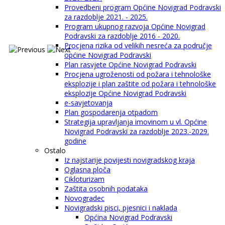
Provedbeni program Općine Novigrad Podravski
za razdoblje 2021. - 2025.
Program ukupnog razvoja Općine Novigrad
Podravski za razdoblje 2016 - 2020.
Procjena rizika od velikih nesreća za područje
općine Novigrad Podravski
Plan rasvjete Općine Novigrad Podravski
Procjena ugroženosti od požara i tehnološke
eksplozije i plan zaštite od požara i tehnološke
eksplozije Općine Novigrad Podravski
e-savjetovanja
Plan gospodarenja otpadom
Strategija upravljanja imovinom u vl. Općine
Novigrad Podravski za razdoblje 2023.-2029.
godine
Ostalo
Iz najstarije povijesti novigradskog kraja
Oglasna ploča
Cikloturizam
Zaštita osobnih podataka
Novogradec
Novigradski pisci, pjesnici i naklada
Općina Novigrad Podravski