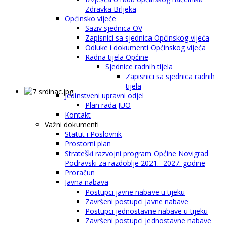
Zdravka Brljeka
Općinsko vijeće
Saziv sjednica OV
Zapisnici sa sjednica Općinskog vijeća
Odluke i dokumenti Općinskog vijeća
Radna tijela Općine
Sjednice radnih tijela
Zapisnici sa sjednica radnih
tijela
Jedinstveni upravni odjel
Plan rada JUO
Kontakt
Važni dokumenti
Statut i Poslovnik
Prostorni plan
Strateški razvojni program Općine Novigrad
Podravski za razdoblje 2021.- 2027. godine
Proračun
Javna nabava
Postupci javne nabave u tijeku
Završeni postupci javne nabave
Postupci jednostavne nabave u tijeku
Završeni postupci jednostavne nabave