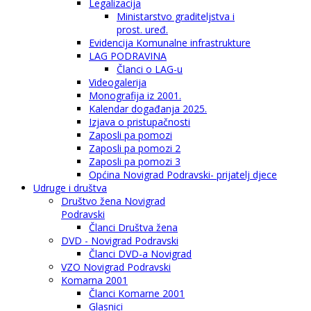
Legalizacija
Ministarstvo graditeljstva i
prost. uređ.
Evidencija Komunalne infrastrukture
LAG PODRAVINA
Članci o LAG-u
Videogalerija
Monografija iz 2001.
Kalendar događanja 2025.
Izjava o pristupačnosti
Zaposli pa pomozi
Zaposli pa pomozi 2
Zaposli pa pomozi 3
Općina Novigrad Podravski- prijatelj djece
Udruge i društva
Društvo žena Novigrad
Podravski
Članci Društva žena
DVD - Novigrad Podravski
Članci DVD-a Novigrad
VZO Novigrad Podravski
Komarna 2001
Članci Komarne 2001
Glasnici